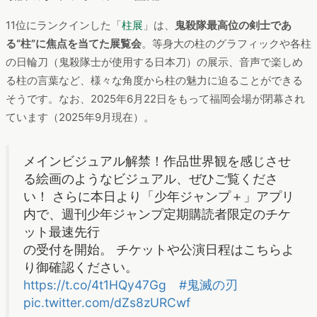
「鬼滅」との掛け合わせ検索ワードランキング
期間：2024年8月～2025年6月
デバイス：PC＆スマートフォン
世界観をリアルで再現。『舞台「鬼滅の刃」』
8位の「舞台」の検索流入先である『
舞台「鬼滅の刃」
』は、
2025年9月現在「其ノ伍 襲撃 刀鍛冶の里」まで公演されてお
り、
パルクールの演出やキャラクターの作り込みなどで高く評
価
されているようです。