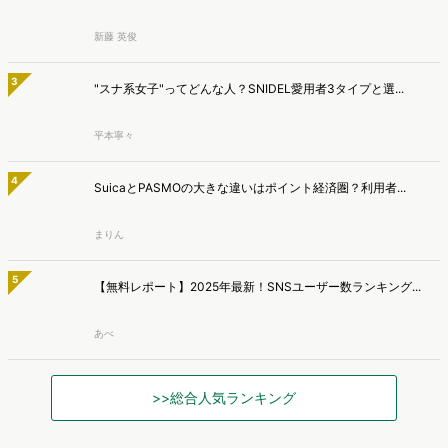
自の大規模生活者意識調査データを掛け合わせて、テレビ広告のデー
マナミナ編集部
タ集計や広告効果の分析ができるダッシュボード「Rasta!
（Resourceful Analysis System of TV Audience：ラスタ）」の機能
ヴァリューズ、消費者行動データをもとにAIがデータ抽出
を拡充し、放送局への提供を開始したことを発表しました。
から分析・マーケ戦略策定・レポート作成まで実行する
「Dockpit AIエージェント」を提供開始
インターネット行動ログ分析によるマーケティング調査・コンサルテ
ィングサービスを提供する株式会社ヴァリューズは、国内最大規模
マナミナ編集部
250万人のWeb行動ログデータを基盤としたマーケティングリサーチ
エンジン「Dockpit（ドックピット）」の新機能として、AIが市場分
AIっぽくても信頼低下は1割、約半数は『問い合わせ意欲が
析から仮説構築、レポート作成までを自律的にサポートする
低下』【TWOSTONE&Sons調査】
「Dockpit AIエージェント」の提供を開始いたしました。
株式会社TWOSTONE&Sonsは、BtoB商材の比較検討・発注業務に携
わる担当者を対象に、コンテンツのAIっぽさに関する意識調査を実施
マナミナ編集部
し、結果を公開しました。
AI検索時代の購買導線、AIで知りSNSや検索で確認 AI利
用者の57.2％が購入経験【TaTap調査】
株式会社TaTapは、全国20〜49歳の男女を対象に、AI検索の利用実態
と、AIで知った商品をどこで確かめているかを調査し、結果を公開し
マナミナ編集部
ました。