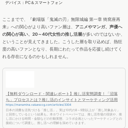
閲覧者の興味関心は
「アニメ」が突き抜けて高くなっており、
「マンガ」「ゲーム」「映画」「動画配信サイト」なども高い
結果に。特徴値（※）では「声優」も高くなっており、
アニメ作
品のコンテンツそのものだけでなく、声優という「演じる人」
への関心が高い
人の割合が特徴的に高いことがわかります。
※リーチ率：対象者のうち、アンケートで当該項目に回答した人
数の比率
※特徴値：対象者のリーチ率−ネット人口全体のリーチ率
『劇場版「鬼滅の刃」無限城編 第一章 猗窩座再来』公式ページ
閲覧者：興味関心
調査期間：2025年7月～8月
デバイス：PC＆スマートフォン