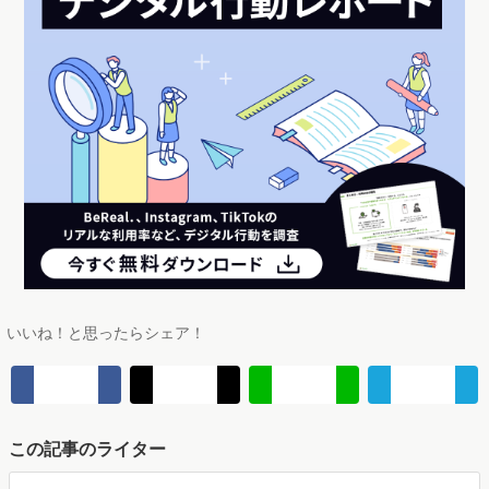
▼また、生活者理解のためのリサーチエンジン『Perscope（ペルスコー
プ）』も使用しています。『Perscope』では国内最大規模のWeb行動×
アンケートデータを活用し、誰でも いつでも 簡単に"生活者起点のマーケ
ティング活動"を実現することができます。無料デモもありますので、興
味のある方は下記よりぜひお申し込みください。
＼Googleでマナミナをフォロー！／