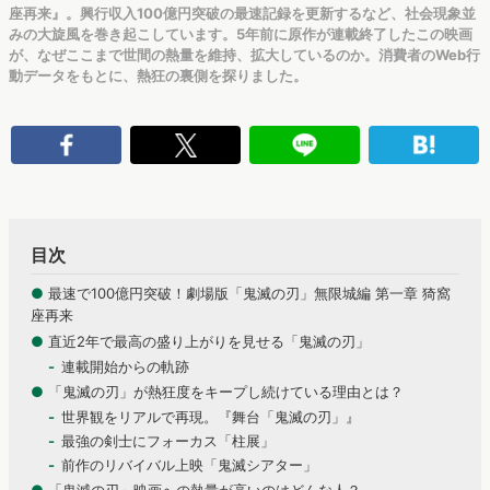
座再来』。興行収入100億円突破の最速記録を更新するなど、社会現象並
みの大旋風を巻き起こしています。5年前に原作が連載終了したこの映画
が、なぜここまで世間の熱量を維持、拡大しているのか。消費者のWeb行
動データをもとに、熱狂の裏側を探りました。
目次
●
最速で100億円突破！劇場版「鬼滅の刃」無限城編 第一章 猗窩
座再来
●
直近2年で最高の盛り上がりを見せる「鬼滅の刃」
連載開始からの軌跡
●
「鬼滅の刃」が熱狂度をキープし続けている理由とは？
世界観をリアルで再現。『舞台「鬼滅の刃」』
最強の剣士にフォーカス「柱展」
前作のリバイバル上映「鬼滅シアター」