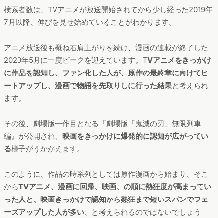
「鬼滅」検索者数の推移
期間：2018年11月〜2020年10月
デバイス：PC＆スマートフォン
※データは
の記事を参照
こちら
検索者数は、TVアニメが放送開始されてから少し経った2019年
7月以降、伸びを見せ始めていることがわかります。
アニメ放送後も概ね右肩上がりを続け、漫画の連載が終了した
2020年5月に一度ピークを迎えています。
TVアニメをきっかけ
に作品を認知し、ファン化した人が、原作の最終章に向けてヒ
ートアップし、漫画で物語を先取りしに行った結果
と考えられ
ます。
その後、劇場版一作目となる『劇場版「鬼滅の刃」無限列車