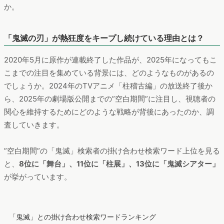
編』が公開され、
映画をきっかけに爆発的に認知が広がってい
る
様子がうかがえます。
このように、作品の時系列としては原作漫画から始まり、そこ
から
TVアニメ、漫画に回帰、映画、の順に熱狂度が高まってい
った人と、映画きっかけで認知から熱狂まで短いスパンでフェ
ーズアップした人が多い
、と考えられるのではないでしょう
か。
「鬼滅の刃」が熱狂度をキープし続けている理由とは？
2020年5月に原作が連載終了した作品が、2025年になってもこ
こまでの注目を集めている背景には、どのようなものがあるの
でしょうか。2024年のTVアニメ「柱稽古編」の放送終了後か
ら、2025年の劇場版公開までの”空白期間”に注目し、視聴者の
関心を維持するためにどのような戦略が背後にあったのか、調
査していきます。