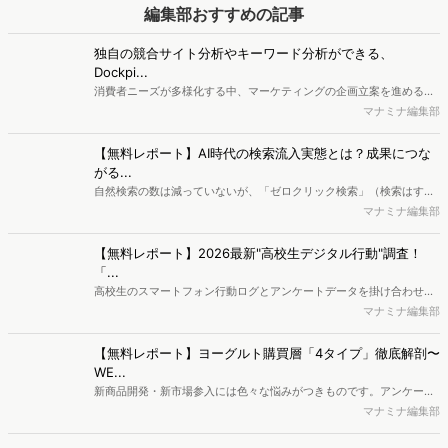
データマーケティング
競合調査
競合分析
市場調査
サブスクリプション
データ分析
STP分析
行動経済学
Zoom 録画
セグメンテーション
トレンド調査
関連する投稿
ヴァリューズ、消費者行動データをもとにAIがデータ抽出
から分析・マーケ戦略策定・レポート作成まで実行する
「Dockpit AIエージェント」を提供開始
インターネット行動ログ分析によるマーケティング調査・コンサルテ
ィングサービスを提供する株式会社ヴァリューズは、国内最大規模
マナミナ編集部
250万人のWeb行動ログデータを基盤としたマーケティングリサーチ
エンジン「Dockpit（ドックピット）」の新機能として、AIが市場分
【無料レポート】シャンプー市場動向調査｜2025年を振り
析から仮説構築、レポート作成までを自律的にサポートする
返り！ 「高機能×中価格」へのシフト・次なるトレンドの
「Dockpit AIエージェント」の提供を開始いたしました。
兆し
近年、消費者の髪や頭皮への興味関心が高まる中、シャンプーへの支
出額は増加傾向にあります。本レポートでは、独自のWeb行動ログデ
新藤 英俊
ータをもとに2025年のシャンプー市場を分析しました。その結果、
検討段階において、高い外部評価（口コミやベストコスメ受賞など）
直感を「勝てる戦略仮説」へ翻訳する。積水ハウス イノコ
と優れた機能性を両立した「中価格帯の新興ブランド」へ支持がシフ
ム流・理論×実践ツール活用法
トしている実態が明らかとなりました。また、長年の実績とステータ
積水ハウス イノベーション＆コミュニケーション株式会社の日ノ澤恵
スを誇る高価格帯ブランドも根強い支持を集めています。さらに次な
莉氏と株式会社ヴァリューズ取締役副社長・後藤賢治が対談。日ノ澤
マナミナ編集部
るトレンドとして、香りの変化や、タイパ・衛生面に優れる「吊り下
氏が提唱する5Sフレームワークとその実践について語り合いました。