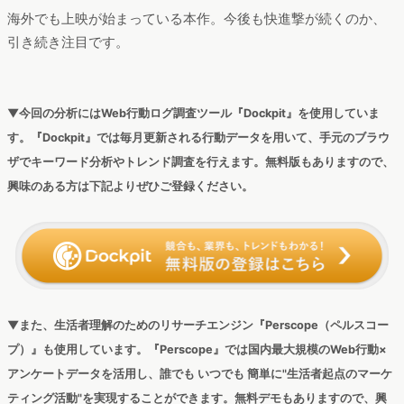
【無料ダウンロード・関連レポート】推し活実態調査！「沼落
ち」プロセスとは？推し活のインサイトとマーケティング活用
https://manamina.valuesccg.com/articles/3304
日本の消費を活気づける「推し活」。実は10代の8～9割以上が「推し対象あり」
と回答しているという結果も。本ホワイトペーパーでは、推し活市場の現状や、推
し活にかける時間・金額などの行動実態、コラボ企画といったマーケティングとの
接続について調査し、推し活への理解を深めていきます。
今後の映画、特別企画にも期待の「鬼滅の刃」
今回は、劇場版最新作の公開から約2カ月が経った「鬼滅の刃」
について、認知獲得の軌跡や熱量を途絶えさせない話題性作
り、ファン層のペルソナ分析を行ってきました。
原作漫画からTVアニメ、映画へと認知を広げ、興行収入100億