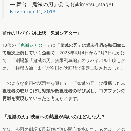
漫画やアニメに留まらず、3次元にまでコンテンツの幅を広げて
いることは、
多くの界隈に認知を広げる本作の人気の一因
なの
かもしれません。
最強の剣士にフォーカス「柱展」
11位にランクインした「
柱展
」は、
鬼殺隊最高位の剣士であ
る“柱”に焦点を当てた展覧会
。等身大の柱のグラフィックや各柱
の日輪刀（鬼殺隊士が使用する日本刀）の展示、音声で楽しめ
る柱の言葉など、様々な角度から柱の魅力に迫ることができる
そうです。なお、2025年6月22日をもって福岡会場が閉幕され
ています（2025年9月現在）。
メインビジュアル解禁！作品世界観を感じさせ