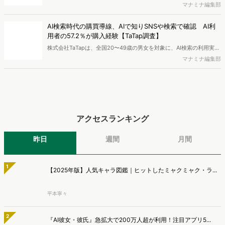
流入の現状と言われています。では、その要因はどのようなことなの
か、また、要因を理解した上で、成果に確実につながるコンテンツを
【無料レポート】2026最新"高校生デジタル行動"調査！
制作するにはどうするべきなのでしょうか。本レポートはこのような
「...
疑問をお抱えのSEO・Webマーケティングご担当者様におすすめの内
高校生のスマートフォン行動ログとアンケートデータを掛け合わせ、
容となっています。※本レポートは記事のフォームから無料でダウン
最新の若年層（高校生）におけるデジタル行動実態やSNSの利用傾向
マナミナ編集部
ロードできます。
に関する分析をおこないました。iPhone3GSの登場から十数年が経
ち、スマートフォンを取り巻く環境が成熟するなか、新興SNSの台頭
【無料レポート】ヨーグルト購買層「4タイプ」徹底解剖〜
により高校生のデジタルライフスタイルは新たな変化を見せていま
WE...
す。※資料は記事内の入力フォームより、ダウンロードいただけま
新商品開発・新市場参入には色々な悩みがつきものです。アンケート
す。
調査を実施しても、購買実態が不透明、新商品の受容性も判断しきれ
マナミナ編集部
ないなど、詰めきれない問題もあるかと思います。そこで本レポート
で提案するのが、「WEB行動・意識・購買の3視点」を活用し、どの
ようにして市場理解をしていけるのか、現状の既発商品のセグメント
最新の投稿
で相性の良いターゲットはどこかを明らかにするという調査手法で
す。新商品開発関連担当者様・マーケティング担当者様向け必見のレ
電通プロモーション、購買行動から8つのショッパークラス
ポートとなっています。※本レポートは記事のフォームから無料でダ
ターを特定 リテールプロモーションの仮説構築を高度化
ウンロードできます。
株式会社電通プロモーションは、食品スーパーの約60万件のID-POS
データと生活者の定性データをAIで分析し、購買行動の特徴に基づい
マナミナ編集部
た8つのショッパークラスターを特定しました。これにより購買時点
における生活者の意識や行動背景の把握が可能となり、リテールプロ
電通、テレビ広告分析ダッシュボード「Rasta!」を機能拡
モーションにおけるプランニングの高速化と高精度化を実現できると
充し、放送局へ提供開始
いいます。
株式会社電通は、全国約1700万人規模のテレビ個人視聴データと、独