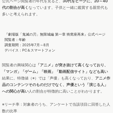
め、「柱稽古編」までが全国の映画館で限定上映されました。
このような企画や話題性を通して、「鬼滅の刃」は
徹底した未
視聴者の取りこぼし対策や既視聴者の呼び戻し、コアファンの
再燃を実現していった
と考えられます。
「鬼滅の刃」映画への熱量が高いのはどんな人？
では、今回の劇場版最新作に強い関心を抱いているのは、どの
ような人たちなのでしょうか。ここからは、映画公開から2カ月
間で
映画の公式ページ
を閲覧している人のデータを、ヴァリュ
ーズの分析ツール「
Perscope（ペルスコープ）
」を用いて読み
解いていきます。
公式ページ閲覧者は男性が約42%、女性が約58%と、女性割合
が高くなっています。「鬼滅」検索者と比較してみると、公式
ページ閲覧者の女性割合が目立つ結果に。
今作の映画への熱量
がより高い人には、女性ファンが多い
ことが読み取れます。