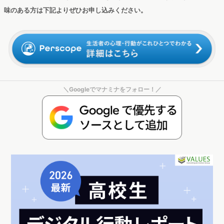
円突破の最速記録を更新した本作。その間、舞台化や展覧会開
催、過去作のリバイバル上映など、様々な面を駆使して絶えず
話題性を作り、熱狂度を維持させてきたことがうかがえまし
た。
また、映画への関心がより高い公式ページ閲覧者を分析してみ
ると、アニメやマンガ、声優への関心が高い、20～40代女性の
推し活層の存在が浮かび上がってきました。
海外でも上映が始まっている本作。今後も快進撃が続くのか、
引き続き注目です。
▼今回の分析にはWeb行動ログ調査ツール『Dockpit』を使用していま
す。『Dockpit』では毎月更新される行動データを用いて、手元のブラウ
ザでキーワード分析やトレンド調査を行えます。無料版もありますので、
興味のある方は下記よりぜひご登録ください。