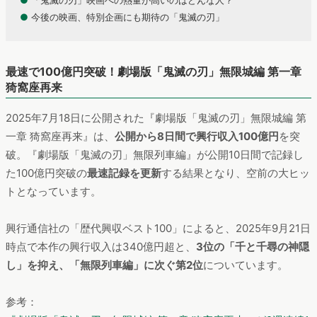
●
「鬼滅の刃」映画への熱量が高いのはどんな人？
●
今後の映画、特別企画にも期待の「鬼滅の刃」
最速で100億円突破！劇場版「鬼滅の刃」無限城編 第一章
猗窩座再来
2025年7月18日に公開された『劇場版「鬼滅の刃」無限城編 第
一章 猗窩座再来』は、
公開から8日間で興行収入100億円
を突
破。『劇場版「鬼滅の刃」無限列車編』が公開10日間で記録し
た100億円突破の
最速記録を更新
する結果となり、空前の大ヒッ
トとなっています。
興行通信社の「歴代興収ベスト100」によると、2025年9月21日
時点で本作の興行収入は340億円超と、
3位の「千と千尋の神隠
し」を抑え、「無限列車編」に次ぐ第2位
についています。
参考：