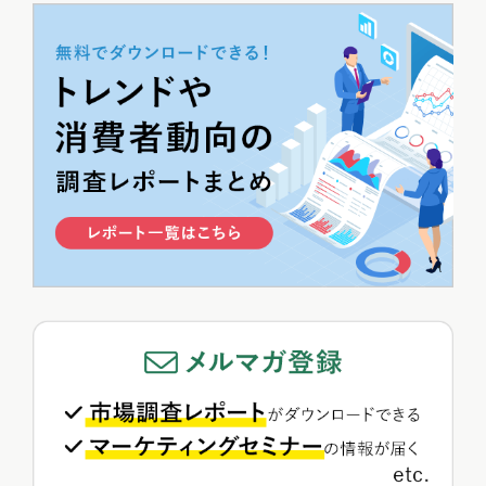
アクセスランキング
昨日
週間
月間
1
【2025年版】人気キャラ図鑑｜ヒットしたミャクミャク・ラ...
平本寧々
2
『AI彼女・彼氏』急拡大で200万人超が利用！注目アプリ5...
新藤 英俊
3
"スナ系女子"ってどんな人？SNIDEL愛用者3タイプと選...
平本寧々
4
SuicaとPASMOの大きな違いはポイント経済圏？利用者...