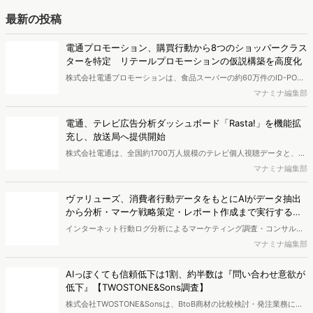
げパウチ」の普及の兆しについても考察します。
転職活動は年収によってどう変わる？検索ワード・利用サ
ービス・価値観を分析
年収300〜800万円（中間層）と800万円以上（高年収層）の2つの層
における転職の検索行動の違いを分析。基本属性、検索キーワード、
岡崎悠輝
価値観、興味関心、訪問サイトの傾向を比較し、同じ「転職検討」と
いう状態でも、年収帯によって目的意識やアプローチが大きく異なる
中古買取の検討者（売り手）はどんな人？ 検索ワードは
実態を明らかにします。
「iPhone」「ポケカ」など
リユース市場は拡大を続けており、不要になったモノの売却は身近な
選択肢になりつつあります。ではリユース市場における「売り手」は
重兼千春
どのような人なのでしょうか。今回は「買取」検索者の検索キーワー
ドや属性、興味関心を分析し、買取サービスを利用する消費者像を探
編集部おすすめの記事
りました。
独自の競合サイト分析やキーワード分析ができる、
Dockpi...
消費者ニーズが多様化する中、マーケティングの企画立案を進める上
で、競合分析や消費者分析の重要性がより高まっています。Web行動
マナミナ編集部
ログ分析ツール「Dockpit（ドックピット）」では、消費者Web行動
データを活用し、Web上の消費者行動を起点とした競合サイト分析や
【無料レポート】AI時代の検索流入実態とは？成果につな
消費者分析が可能です。今回はDockpitならではの利便性の高い機能
がる...
や活用方法を解説します。
自然検索の数は減っていないが、「ゼロクリック検索」（検索はする
がページには流入しない）の割合が増加しているのが、AI時代の検索
マナミナ編集部