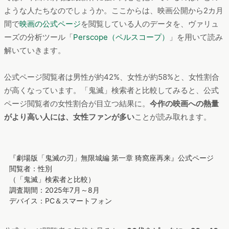
る絵画のようなビジュアル、ぜひご覧くださ
い！ さらに本日より「少年ジャンプ＋」アプリ
内で、週刊少年ジャンプ定期購読者限定のチケ
ット最速先行
の受付を開始。 チケットや公演日程はこちらよ
り御確認ください。
https://t.co/4t1HQy47Gg
#鬼滅の刃
pic.twitter.com/dZs8zURCwf
— 舞台「鬼滅の刃」公式 (@kimetsu_stage)
November 11, 2019
前作のリバイバル上映「鬼滅シアター」
13位の「
鬼滅シアター
」は
「鬼滅の刃」の過去作品を映画館に
て順次上演していく企画
で、2025年4月4日から7月3日にかけ
て、『劇場版「鬼滅の刃」無限列車編』のリバイバル上映も含