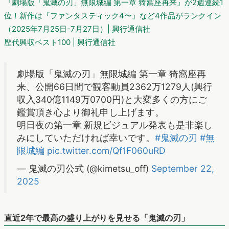
『劇場版「鬼滅の刃」無限城編 第一章 猗窩座再来』が2週連続1
位！新作は『ファンタスティック4〜』など4作品がランクイン
（2025年7月25日-7月27日）| 興行通信社
歴代興収ベスト100 | 興行通信社
劇場版「鬼滅の刃」無限城編 第一章 猗窩座再
来、公開66日間で観客動員2362万1279人(興行
収入340億1149万0700円)と大変多くの方にご
鑑賞頂き心より御礼申し上げます。
明日夜の第一章 新規ビジュアル発表も是非楽し
みにしていただければ幸いです。
#鬼滅の刃
#無
限城編
pic.twitter.com/Qf1F060uRD
— 鬼滅の刃公式 (@kimetsu_off)
September 22,
2025
直近2年で最高の盛り上がりを見せる「鬼滅の刃」