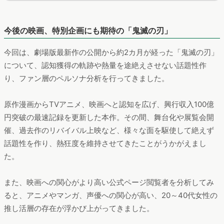
1人あたりの1カ月平均支出をネット人口全体と比べると、
「イ
ベント・グッズ購入」「ライブ、コンサートの鑑賞」
などが高
くなっています。
「推し活」のモチベーションが高い人が集ま
っている
傾向にあるのかもしれません。
『劇場版「鬼滅の刃」無限城編 第一章 猗窩座再来』公式ページ
閲覧者：1人あたりの1カ月平均支出
調査期間：2025年7月～8月
デバイス：PC＆スマートフォン
ここまでで、『劇場版「鬼滅の刃」無限城編 第一章 猗窩座再
来』への関心がより高いファン層は、
アニメやマンガ、声優へ
の関心が高い、20～40代女性の推し活層
が多いのではないか、
ということが見えてきました。こうした層を取り込めば、熱狂
度の高いファンとなり、長期にわたって作品を応援し続けてく
れる存在になるのかもしれません。