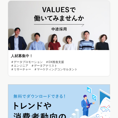
人材募集中！
＃データプロモーション ＃DX推進支援
＃エンジニア ＃データアナリスト
＃リサーチャー ＃マーケティングコンサルタント