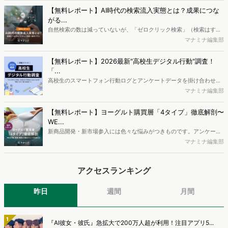
データを活用し、Web上の消費者行動を起点とした競合サイト分析や
【無料レポート】AI時代の検索流入実態とは？成果につな
消費者分析が可能です。今回はDockpitならではの利便性の高い機能
がる...
や活用方法を解説します。
自然検索の数は減っていないが、「ゼロクリック検索」（検索はする
がページには流入しない）の割合が増加しているのが、AI時代の検索
マナミナ編集部
流入の現状と言われています。では、その要因はどのようなことなの
か、また、要因を理解した上で、成果に確実につながるコンテンツを
【無料レポート】2026最新"高校生デジタル行動"調査！
制作するにはどうするべきなのでしょうか。本レポートはこのような
「...
疑問をお抱えのSEO・Webマーケティングご担当者様におすすめの内
高校生のスマートフォン行動ログとアンケートデータを掛け合わせ、
容となっています。※本レポートは記事のフォームから無料でダウン
最新の若年層（高校生）におけるデジタル行動実態やSNSの利用傾向
マナミナ編集部
ロードできます。
に関する分析をおこないました。iPhone3GSの登場から十数年が経
ち、スマートフォンを取り巻く環境が成熟するなか、新興SNSの台頭
【無料レポート】ヨーグルト購買層「4タイプ」徹底解剖〜
により高校生のデジタルライフスタイルは新たな変化を見せていま
WE...
す。※資料は記事内の入力フォームより、ダウンロードいただけま
新商品開発・新市場参入には色々な悩みがつきものです。アンケート
す。
調査を実施しても、購買実態が不透明、新商品の受容性も判断しきれ
マナミナ編集部
ないなど、詰めきれない問題もあるかと思います。そこで本レポート
で提案するのが、「WEB行動・意識・購買の3視点」を活用し、どの
アクセスランキング
ようにして市場理解をしていけるのか、現状の既発商品のセグメント
で相性の良いターゲットはどこかを明らかにするという調査手法で
す。新商品開発関連担当者様・マーケティング担当者様向け必見のレ
昨日
週間
月間
ポートとなっています。※本レポートは記事のフォームから無料でダ
ウンロードできます。
1
『AI彼女・彼氏』急拡大で200万人超が利用！注目アプリ5...