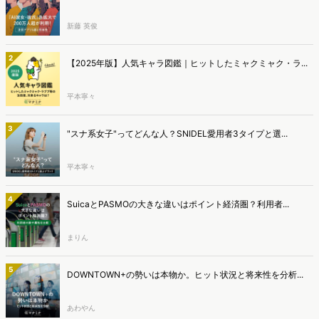
新藤 英俊
2
【2025年版】人気キャラ図鑑｜ヒットしたミャクミャク・ラ...
平本寧々
3
"スナ系女子"ってどんな人？SNIDEL愛用者3タイプと選...
平本寧々
4
SuicaとPASMOの大きな違いはポイント経済圏？利用者...
まりん
5
DOWNTOWN+の勢いは本物か。ヒット状況と将来性を分析...
あわやん