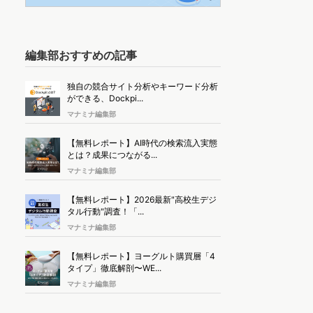
編集部おすすめの記事
独自の競合サイト分析やキーワード分析
ができる、Dockpi...
マナミナ編集部
【無料レポート】AI時代の検索流入実態
とは？成果につながる...
マナミナ編集部
【無料レポート】2026最新"高校生デジ
タル行動"調査！「...
マナミナ編集部
【無料レポート】ヨーグルト購買層「4
タイプ」徹底解剖〜WE...
マナミナ編集部