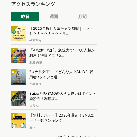
アクセスランキング
昨日
週間
月間
【2025年版】人気キャラ図鑑｜ヒット
1
したミャクミャク・ラ...
平本寧々
『AI彼女・彼氏』急拡大で200万人超が
2
利用！注目アプリ5...
新藤 英俊
"スナ系女子"ってどんな人？SNIDEL愛
3
用者3タイプと選...
平本寧々
SuicaとPASMOの大きな違いはポイント
4
経済圏？利用者...
まりん
【無料レポート】2025年最新！SNSユ
5
ーザー数ランキング...
あべ