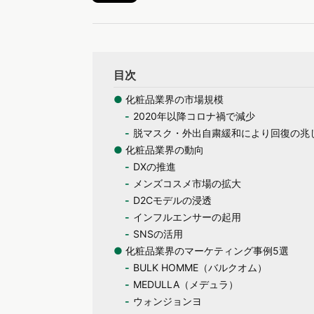
目次
●
化粧品業界の市場規模
2020年以降コロナ禍で減少
脱マスク・外出自粛緩和により回復の兆
●
化粧品業界の動向
DXの推進
メンズコスメ市場の拡大
D2Cモデルの浸透
インフルエンサーの起用
SNSの活用
●
化粧品業界のマーケティング事例5選
BULK HOMME（バルクオム）
MEDULLA（メデュラ）
ウォンジョンヨ