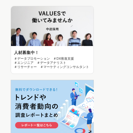
人材募集中！
＃データプロモーション ＃DX推進支援
＃エンジニア ＃データアナリスト
＃リサーチャー ＃マーケティングコンサルタント