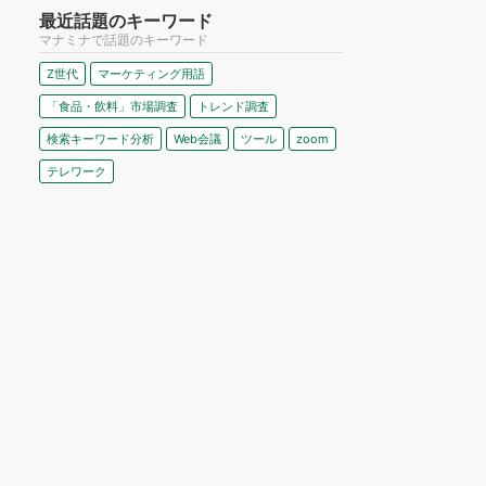
最近話題のキーワード
マナミナで話題のキーワード
Z世代
マーケティング用語
「食品・飲料」市場調査
トレンド調査
検索キーワード分析
Web会議
ツール
zoom
テレワーク