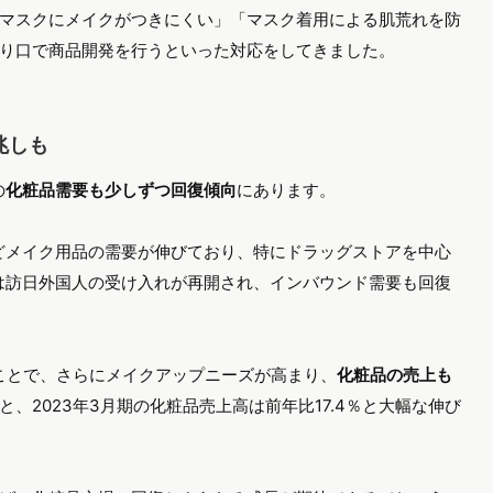
マスクにメイクがつきにくい」「マスク着用による肌荒れを防
り口で商品開発を行うといった対応をしてきました。
兆しも
の
化粧品需要も少しずつ回復傾向
にあります。
などメイク用品の需要が伸びており、特にドラッグストアを中心
には訪日外国人の受け入れが再開され、インバウンド需要も回復
たことで、さらにメイクアップニーズが高まり、
化粧品の売上も
、2023年3月期の化粧品売上高は前年比17.4％と大幅な伸び