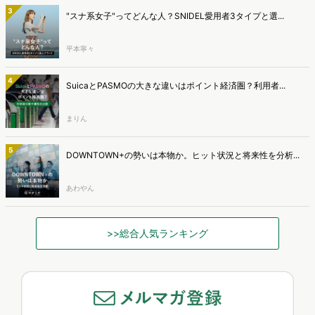
3
"スナ系女子"ってどんな人？SNIDEL愛用者3タイプと選...
平本寧々
4
SuicaとPASMOの大きな違いはポイント経済圏？利用者...
まりん
5
DOWNTOWN+の勢いは本物か。ヒット状況と将来性を分析...
あわやん
>>総合人気ランキング