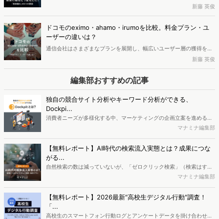
に、「検索離れ」があります。この記事では、実際に検索離れが起き
新藤 英俊
ているのか、検索ワードごとで変化に違いがあるのか、そして検索行
動が変わった要因について、2022年からの3年間のデータを分析して
ドコモのeximo・ahamo・irumoを比較。料金プラン・ユ
いきます。
ーザーの違いは？
通信会社はさまざまなプランを展開し、幅広いユーザー層の獲得を目
指しています。本記事ではNTT docomo（以下ドコモ）が提供する3
新藤 英俊
つの料金プランeximo・ahamo・irumoを比較しながら、料金プラン
の違いがどのようなユーザー層の違いを生み出しているのか分析して
編集部おすすめの記事
いきます。
独自の競合サイト分析やキーワード分析ができる、
Dockpi...
消費者ニーズが多様化する中、マーケティングの企画立案を進める上
で、競合分析や消費者分析の重要性がより高まっています。Web行動
マナミナ編集部
ログ分析ツール「Dockpit（ドックピット）」では、消費者Web行動
データを活用し、Web上の消費者行動を起点とした競合サイト分析や
【無料レポート】AI時代の検索流入実態とは？成果につな
消費者分析が可能です。今回はDockpitならではの利便性の高い機能
がる...
や活用方法を解説します。
自然検索の数は減っていないが、「ゼロクリック検索」（検索はする
がページには流入しない）の割合が増加しているのが、AI時代の検索
マナミナ編集部
流入の現状と言われています。では、その要因はどのようなことなの
か、また、要因を理解した上で、成果に確実につながるコンテンツを
【無料レポート】2026最新"高校生デジタル行動"調査！
制作するにはどうするべきなのでしょうか。本レポートはこのような
「...
疑問をお抱えのSEO・Webマーケティングご担当者様におすすめの内
高校生のスマートフォン行動ログとアンケートデータを掛け合わせ、