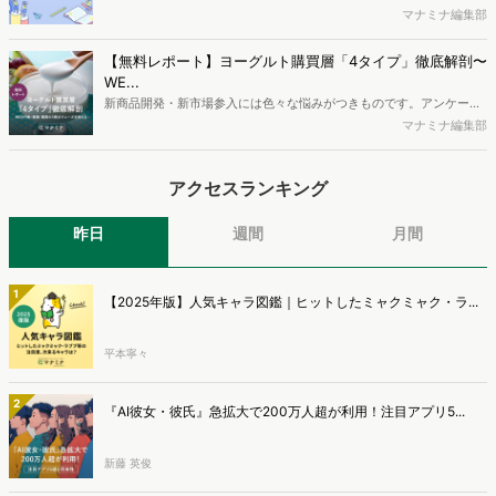
容となっています。※本レポートは記事のフォームから無料でダウン
最新の若年層（高校生）におけるデジタル行動実態やSNSの利用傾向
マナミナ編集部
ロードできます。
に関する分析をおこないました。iPhone3GSの登場から十数年が経
ち、スマートフォンを取り巻く環境が成熟するなか、新興SNSの台頭
【無料レポート】ヨーグルト購買層「4タイプ」徹底解剖〜
により高校生のデジタルライフスタイルは新たな変化を見せていま
WE...
す。※資料は記事内の入力フォームより、ダウンロードいただけま
新商品開発・新市場参入には色々な悩みがつきものです。アンケート
す。
調査を実施しても、購買実態が不透明、新商品の受容性も判断しきれ
マナミナ編集部
ないなど、詰めきれない問題もあるかと思います。そこで本レポート
で提案するのが、「WEB行動・意識・購買の3視点」を活用し、どの
アクセスランキング
ようにして市場理解をしていけるのか、現状の既発商品のセグメント
で相性の良いターゲットはどこかを明らかにするという調査手法で
す。新商品開発関連担当者様・マーケティング担当者様向け必見のレ
昨日
週間
月間
ポートとなっています。※本レポートは記事のフォームから無料でダ
ウンロードできます。
1
【2025年版】人気キャラ図鑑｜ヒットしたミャクミャク・ラ...
平本寧々
2
『AI彼女・彼氏』急拡大で200万人超が利用！注目アプリ5...
新藤 英俊