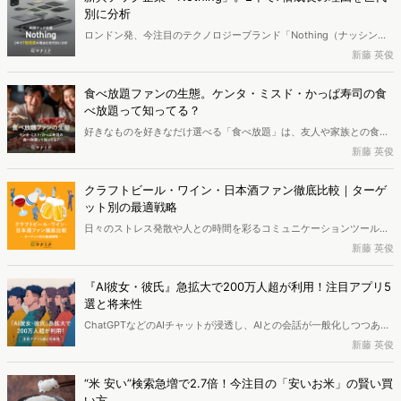
層」と「ライト層」では、注目するパビリオンに違いが出たのか。デ
別に分析
ータを紐解くと、属性によって異なる「万博の楽しみ方」が浮かび上
ロンドン発、今注目のテクノロジーブランド「Nothing（ナッシン
がってきました。
グ）」。2020年の設立以来、スマートフォンやオーディオ製品を中
新藤 英俊
心に、透明感ある唯一無二のデザインと高い性能で、多くの大企業が
ひしめくテック業界で急速に存在感を高めています。そんな革新的な
食べ放題ファンの生態。ケンタ・ミスド・かっぱ寿司の食
Nothing製品は、どのような人々に支持されているのでしょうか。本
べ放題って知ってる？
記事では、Nothingのサイト訪問者データをもとにユーザー像を分析
好きなものを好きなだけ選べる「食べ放題」は、友人や家族との食事
し、なぜNothingが注目を集めているのかを年代別に考察していきま
で人気の選択肢です。焼肉やしゃぶしゃぶといった定番に加え、近年
新藤 英俊
す。
はさまざまなジャンルで食べ放題を展開するお店が増えています。本
記事では、「食べ放題」を検索するユーザーを分析し、今注目の食べ
クラフトビール・ワイン・日本酒ファン徹底比較｜ターゲ
放題を紹介します。
ット別の最適戦略
日々のストレス発散や人との時間を彩るコミュニケーションツール、
食事を引き立てる飲料など、お酒の楽しみ方は人それぞれです。しか
新藤 英俊
し、「お酒好き」はひとくくりに語られることも多く、ビール派もワ
イン派も日本酒派も同じようなイメージで捉えられがちです。しかし
『AI彼女・彼氏』急拡大で200万人超が利用！注目アプリ5
実際にデータを紐解いてみると、好むお酒によって年齢や性別、価値
選と将来性
観やライフスタイルに違いがあることがわかりました。本記事では、
ChatGPTなどのAIチャットが浸透し、AIとの会話が一般化しつつあり
クラフトビール・ワイン・日本酒の検索者を比較し、それぞれの特性
ます。そんななか、AIの友達や彼女・彼氏を作り、インタラクティブ
新藤 英俊
を踏まえた効果的なプロモーション方法を考察していきます。
な交流を楽しむアプリが拡大していることをご存じでしょうか。自分
好みの見た目や性格のAIキャラクターとチャットや通話を楽しめるア
“米 安い”検索急増で2.7倍！今注目の「安いお米」の賢い買
プリが、ユーザー数を伸ばしています。本記事では、そんなAI彼女・
い方