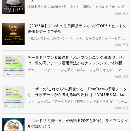
彼氏アプリの現状と今後について分析します。
物価上昇が続く2025年8月。中でも、国民の主食である「米」の値上
がりは、多くの家庭に打撃を与えています。この価格高騰に伴い、
新藤 英俊
「安いお米」に関する検索が急増していることがわかりました。消費
者はより安くお米を買うために、どのような方法に関心を寄せている
【2025年】ドンキの注目商品ランキングTOP5！ヒットの
のでしょうか。今回は、お米に関する検索データから、その実態を分
裏側をデータで分析
析していきます。
「驚安」でおなじみのドン・キホーテ。なかでもプライベートブラン
ド「情熱価格」は、コスパ重視のユーザーから高い支持を集めていま
新藤 英俊
す。そんな情熱価格の商品の中で、特に注目を集めているのはどの商
品なのでしょうか。本記事では、サイトの訪問者数から、よく見られ
データドリブン＆最適化されたプランニング組織づくりと
た商品上位5つを取り上げ、ヒットの背景を読み解きます。
は 質の高いデータ活用手法からナレッジシェア体制構築
まで解説｜「VALUES Marketing Dive 2025」レポート
ヴァリューズは、"データを通じて顧客のことを深く考える"、"マーケ
ティングの面白さに熱中する"という意味を込め、マーケティングイベ
新藤 英俊
ント「VALUES Marketing Dive」を2025年の7/2、7/15に開催しまし
た。第5回目となる今回のテーマは「最前線マーケの実践知」。モノ
ユーザーの"これから"を想像する TimeTreeの予定データ
が溢れ、良い商品・サービスを作っても売れない時代が到来していま
と、検索データから考える顧客理解 ｜「VALUES Marketi
す。これからの時代に企業が存続していくために求められるのは、真
ng Dive 2025」レポート
ヴァリューズは、"データを通じて顧客のことを深く考える"、"マーケ
に顧客に向き合ったモノづくりのための「顧客理解」です。本講演で
ティングの面白さに熱中する"という意味を込め、マーケティングイベ
新藤 英俊
は、データ活用手法やナレッジシェア体制の構築について、株式会社
ント「VALUES Marketing Dive」を2025年の7/2、7/15に開催しまし
イーエムネットジャパンと対談しました。
た。第5回目となる今回のテーマは「最前線マーケの実践知」。モノ
「エナドリの買い方」が物語る20代と30代、ライフスタイ
が溢れ、良い商品・サービスを作っても売れない時代が到来していま
ルの違いとは
す。これからの時代に企業が存続していくために求められるのは、真