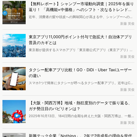
【無料レポート】シャンプー市場動向調査｜2025年を振り
返り！ 「高機能×中価格」へのシフト・次なるトレンドの
兆し
近年、消費者の髪や頭皮への興味関心が高まる中、シャンプーへの支
出額は増加傾向にあります。本レポートでは、独自のWeb行動ログデ
新藤 英俊
ータをもとに2025年のシャンプー市場を分析しました。その結果、
検討段階において、高い外部評価（口コミやベストコスメ受賞など）
東京アプリ11,000円ポイント付与で急拡大！自治体アプリ
と優れた機能性を両立した「中価格帯の新興ブランド」へ支持がシフ
普及のカギとは
トしている実態が明らかとなりました。また、長年の実績とステータ
東京都が提供するスマホアプリ「東京都公式アプリ（東京アプリ）」
スを誇る高価格帯ブランドも根強い支持を集めています。さらに次な
をご存じですか。2026年2月2日から「生活応援事業」と題して、都
新藤 英俊
るトレンドとして、香りの変化や、タイパ・衛生面に優れる「吊り下
内在住者を対象に11,000円相当のポイントを付与するキャンペーンが
げパウチ」の普及の兆しについても考察します。
開始され、注目度が高まっています。本記事ではそんな東京アプリの
タクシー配車アプリ比較！GO・DiDi・Uber Taxiユーザー
ユーザーを分析し、ユーザー数獲得成功の背景を探ります。さらに、
の違い
東京アプリを含む自治体アプリの今後の展開についても考察します。
スマホ1つで簡単にタクシーが呼べるタクシー配車アプリ。近年はCM
などでの露出も増え、規模を拡大しています。一方、複数のアプリが
新藤 英俊
誕生したことで、どれを選ぶべきか迷っている人も多いのではないで
しょうか。本記事では、タクシー配車アプリの「GO」「DiDi」
【大阪・関西万博】地域・熱狂度別のデータで振り返る、
「Uber Taxi」を比較します。アプリの機能面に加え、ユーザーデータ
ガチ勢注目のパビリオンは？
の分析から、各アプリのユーザー像を比較していきます。
2025年10月13日、184日間の会期を終えた大阪・関西万博は、一般来
場者2,500万人を超える大きな賑わいを見せました。本記事ではWeb
新藤 英俊
行動ログデータを用い、「地域」と「熱狂度」の2軸から来場者を分
析します。「万博」と「USJ」の選択に地域差はあったのか。「コア
新興テック企業「Nothing」。2年で7倍成長の理由を世代