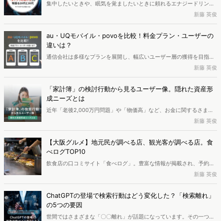
集中したいときや、眠気を覚ましたいときに頼れるエナジードリン
に顧客に向き合ったモノづくりのための「顧客理解」です。本講演で
ク。忙しい日々の中で、欠かせない存在になっている人も多いのでは
新藤 英俊
は、TimeTreeの予定データと、検索データに基づく顧客理解につい
ないでしょうか。なかでも活用頻度が高い20代・30代。購買データ
て、対談しました。
を分析すると、この2つの世代間でエナジードリンクの頼り方に明確
au・UQモバイル・povoを比較！料金プラン・ユーザーの
な違いがあることが見えてきました。
違いは？
通信会社は多様なプランを展開し、幅広いユーザー層の獲得を目指し
ています。本記事では、KDDIが展開するau・UQモバイル・povoを比
新藤 英俊
較し、それぞれのユーザー層の違いを分析します。
「家計簿」の検討行動から見るユーザー像。隠れた資産形
成ニーズとは
近年「老後2,000万円問題」や「物価高」など、お金に関するさまざ
まな不安が注目を集めています。それに伴い家計を見直す中で、「家
新藤 英俊
計簿」に関心を持つ人も増えているのではないでしょうか。今回は、
そんな家計簿関心者の人物像や興味を持つきっかけについて分析しま
【大阪グルメ】地元民が調べる店、観光客が調べる店。食
す。
べログTOP10
飲食店の口コミサイト「食べログ」。豊富な情報が掲載され、予約ま
で可能な食べログは多くの人に利用されています。食べログの利用シ
新藤 英俊
ーンはさまざまですが、「地元民が調べるお店」と「観光客が調べる
お店」にはどのような違いがあるのでしょうか？本記事では、現在万
ChatGPTの登場で検索行動はどう変化した？「検索離れ」
博が開催されている大阪を対象に、その違いを分析します。
の5つの要因
世間ではさまざまな「〇〇離れ」が話題になっています。その一つ