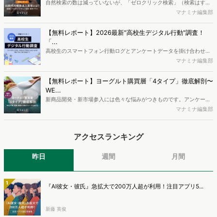
や活用方法を解説します。
自然検索の数は減っていないが、「ゼロクリック検索」（検索はする
がページには流入しない）の割合が増加しているのが、AI時代の検索
マナミナ編集部
流入の現状と言われています。では、その要因はどのようなことなの
か、また、要因を理解した上で、成果に確実につながるコンテンツを
【無料レポート】2026最新"高校生デジタル行動"調査！
制作するにはどうするべきなのでしょうか。本レポートはこのような
「...
疑問をお抱えのSEO・Webマーケティングご担当者様におすすめの内
高校生のスマートフォン行動ログとアンケートデータを掛け合わせ、
容となっています。※本レポートは記事のフォームから無料でダウン
最新の若年層（高校生）におけるデジタル行動実態やSNSの利用傾向
マナミナ編集部
ロードできます。
に関する分析をおこないました。iPhone3GSの登場から十数年が経
ち、スマートフォンを取り巻く環境が成熟するなか、新興SNSの台頭
【無料レポート】ヨーグルト購買層「4タイプ」徹底解剖〜
により高校生のデジタルライフスタイルは新たな変化を見せていま
WE...
す。※資料は記事内の入力フォームより、ダウンロードいただけま
新商品開発・新市場参入には色々な悩みがつきものです。アンケート
す。
調査を実施しても、購買実態が不透明、新商品の受容性も判断しきれ
マナミナ編集部
ないなど、詰めきれない問題もあるかと思います。そこで本レポート
で提案するのが、「WEB行動・意識・購買の3視点」を活用し、どの
アクセスランキング
ようにして市場理解をしていけるのか、現状の既発商品のセグメント
で相性の良いターゲットはどこかを明らかにするという調査手法で
す。新商品開発関連担当者様・マーケティング担当者様向け必見のレ
昨日
週間
月間
ポートとなっています。※本レポートは記事のフォームから無料でダ
ウンロードできます。
1
『AI彼女・彼氏』急拡大で200万人超が利用！注目アプリ5...
新藤 英俊