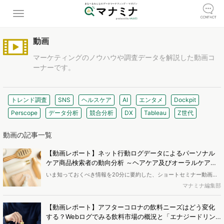
動画
マーケティングのノウハウや調査データを解説した動画コ
ーナーです。
トレンド調査
SNS
ヘルスケア
AI
エンタメ
Dockpit
Perscope
データ分析
競合分析
DX
Tableau
Z世代
動画の記事一覧
【動画レポート】ネット行動ログデータによるパーソナル
ケア商品検索者の動向分析 ～ヘアケア及びオーラルケアの
消費者調査
いま知っておくべき情報を20分に要約した、ショートセミナー動画に
よるレポートです。業界調査、トレンド、消費者調査など、Web行動
マナミナ編集部
ログ分析によるマーケティング調査を提供するヴァリューズのコンサ
ルタントが、簡潔に解説します。動画はYouTubeでの限定公開となり
【動画レポート】アフターコロナの飲料ニーズはどう変化
ますので、ご都合のいい時間に、ぜひご覧ください。 <br><b>今回の
する？Webログでみる飲料市場の概況と「エナジードリン
テーマは「インターネット行動ログデータによるパーソナルケア商品