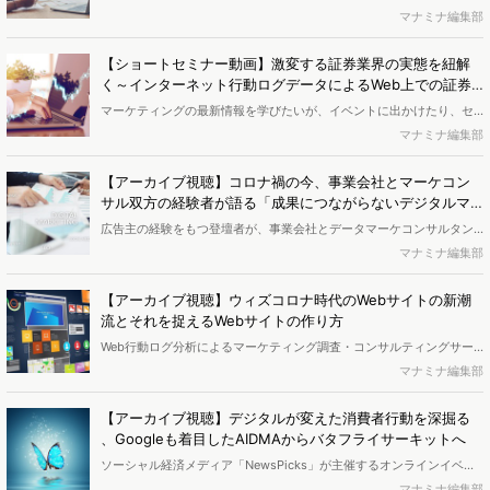
大集合。 <br><br>※本セミナーは2020年9月15日に開催されました
マナミナ編集部
テーマは「コロナ禍の旅行業界におきている変化とは？～インターネ
が、動画にて視聴頂けます。ご興味を持っていただけましたら、記事
ット行動ログデータによるコロナ後における旅行業界の3つの変化」で
下部のフォームよりお申し込みください。お申し込み後、視聴
す。</b>
【ショートセミナー動画】激変する証券業界の実態を紐解
URL（YouTube）をお送りいたします。
く～インターネット行動ログデータによるWeb上での証券
業界動向調査（視聴時間20分）
マーケティングの最新情報を学びたいが、イベントに出かけたり、セ
ミナーを聴く暇もない…そんな忙しいあなたに、いま知っておくべき情
マナミナ編集部
報を20分に要約した、ショートセミナー動画をご用意しました。業界
調査、トレンド、消費者調査など、Web行動ログ分析によるマーケテ
【アーカイブ視聴】コロナ禍の今、事業会社とマーケコン
ィング調査を提供するヴァリューズのコンサルタントが、簡潔に解説
サル双方の経験者が語る「成果につながらないデジタルマ
します。動画はYouTubeでの限定公開となりますので、あなたのご都
ーケティングの３つの特徴」
広告主の経験をもつ登壇者が、事業会社とデータマーケコンサルタン
合のいい時間に、お好きな場所で是非ご覧ください。<b><br>今回の
ト両方の立場と自身の経験から、成果につながらないデジタルマーケ
マナミナ編集部
テーマは「激変する証券業界の実態を紐解く～インターネット行動ロ
ティングの3つの特徴を紐解いていきます。<br><br>※本セミナーは
グデータによるWeb上での証券業界動向調査」です。</b>
2020年8月5日に開催されましたが、動画にて視聴頂けます。ご興味を
【アーカイブ視聴】ウィズコロナ時代のWebサイトの新潮
持っていただけましたら、記事下部のフォームよりお申し込みくださ
流とそれを捉えるWebサイトの作り方
い。お申し込み後、視聴URL（YouTube）をお送りいたします。
Web行動ログ分析によるマーケティング調査・コンサルティングサー
ビスを提供するヴァリューズが、コロナ前とコロナ後で消費者の行動
マナミナ編集部
の変化や、それを捉えた業種や企業のWebサイトの特徴を紐解きま
す。
【アーカイブ視聴】デジタルが変えた消費者行動を深掘る
、Googleも着目したAIDMAからバタフライサーキットへ
ソーシャル経済メディア「NewsPicks」が主催するオンラインイベン
ト「デジタルが変えた消費者行動 AIDMAからバタフライ・サーキット
マナミナ編集部