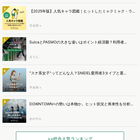
2
【2025年版】人気キャラ図鑑｜ヒットしたミャクミャク・ラ...
平本寧々
3
SuicaとPASMOの大きな違いはポイント経済圏？利用者...
まりん
4
"スナ系女子"ってどんな人？SNIDEL愛用者3タイプと選...
平本寧々
5
DOWNTOWN+の勢いは本物か。ヒット状況と将来性を分析...
あわやん
>>総合人気ランキング