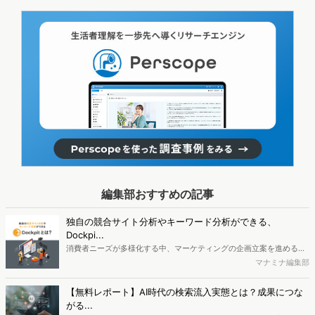
編集部おすすめの記事
独自の競合サイト分析やキーワード分析ができる、
Dockpi...
消費者ニーズが多様化する中、マーケティングの企画立案を進める上
で、競合分析や消費者分析の重要性がより高まっています。Web行動
マナミナ編集部
ログ分析ツール「Dockpit（ドックピット）」では、消費者Web行動
データを活用し、Web上の消費者行動を起点とした競合サイト分析や
【無料レポート】AI時代の検索流入実態とは？成果につな
消費者分析が可能です。今回はDockpitならではの利便性の高い機能
がる...