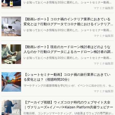
ク」への関心増加を調査
いま知っておくべき情報を20分に要約した、ショートセミナー動画に
検索者の動向分析～ヘアケア及びオーラルケアについて情報収集する
よるレポートです。業界調査、トレンド、消費者調査など、Web行動
マナミナ編集部
ユーザーを理解し、Web上での訴求を考える」です。</b>
ログ分析によるマーケティング調査を提供するヴァリューズのコンサ
ルタントが、簡潔に解説します。動画はYouTubeでの限定公開となり
【動画レポート】コロナ禍のインテリア業界におきている
ますので、ご都合のいい時間に、ぜひご覧ください。 <br><b>今回の
変化とは？行動ログデータでコロナ後におけるインテリア
テーマは「アフターコロナの飲料ニーズはどう変化する？～緊急事態
業界を調査
いま知っておくべき情報を20分に要約した、ショートセミナー動画に
宣言から半年。現在のWEBにおける飲料ニーズ」調査です。</b>
よるレポートです。業界調査、トレンド、消費者調査など、Web行動
マナミナ編集部
ログ分析によるマーケティング調査を提供するヴァリューズのコンサ
ルタントが、簡潔に解説します。動画はYouTubeでの限定公開となり
【動画レポート】現在のカードローン検討者はどのような
ますので、ご都合のいい時間に、ぜひご覧ください。 <br><b>今回の
人なのか？行動ログデータによるカードローン検討者の調
テーマは「コロナ禍のインテリア業界におきている変化とは？行動ロ
査
いま知っておくべき情報を20分に要約した、ショートセミナー動画に
グデータでコロナ後におけるインテリア業界を調査」です。</b>
よるレポートです。業界調査、トレンド、消費者調査など、Web行動
マナミナ編集部
ログ分析によるマーケティング調査を提供するヴァリューズのコンサ
ルタントが、簡潔に解説します。動画はYouTubeでの限定公開となり
【ショートセミナー動画】コロナ禍の旅行業界におきてい
ますので、ご都合のいい時間に、ぜひご覧ください。 <br><b>今回の
る変化とは？（視聴時間20分）
テーマは「現在のカードローン検討者はどのような人なのか？～イン
マーケティングの最新情報を学びたいが、イベントに出かけたり、セ
ターネット行動ログデータによるカードローン検討者の調査」です。
ミナーを聴く暇もない…そんな忙しいあなたに、いま知っておくべき情
マナミナ編集部
</b>
報を20分に要約した、ショートセミナー動画をご用意しました。業界
調査、トレンド、消費者調査など、Web行動ログ分析によるマーケテ
【アーカイブ視聴】ウィズコロナ時代のウェブサイト大全
ィング調査を提供するヴァリューズのコンサルタントが、簡潔に解説
｜ヴァリューズ×イノーバ×Kaizen Platform共催ウェビナー
します。動画はYouTubeでの限定公開となりますので、あなたのご都
行動分析、コンテンツマーケティング、UI改善までウェブの専門家が
合のいい時間に、お好きな場所で是非ご覧ください。 <br><b>今回の