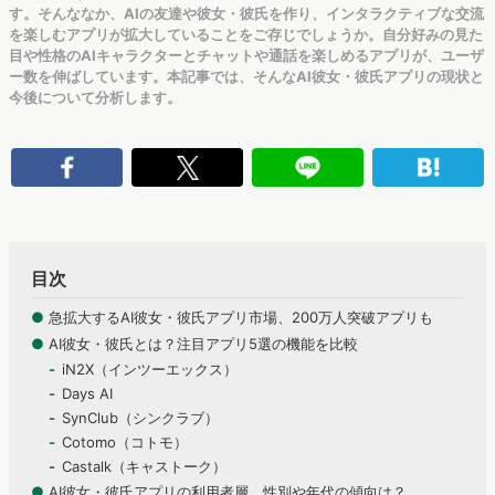
す。そんななか、AIの友達や彼女・彼氏を作り、インタラクティブな交流
を楽しむアプリが拡大していることをご存じでしょうか。自分好みの見た
目や性格のAIキャラクターとチャットや通話を楽しめるアプリが、ユーザ
ー数を伸ばしています。本記事では、そんなAI彼女・彼氏アプリの現状と
今後について分析します。
目次
●
急拡大するAI彼女・彼氏アプリ市場、200万人突破アプリも
●
AI彼女・彼氏とは？注目アプリ5選の機能を比較
iN2X（インツーエックス）
Days AI
SynClub（シンクラブ）
Cotomo（コトモ）
Castalk（キャストーク）
●
AI彼女・彼氏アプリの利用者層、性別や年代の傾向は？