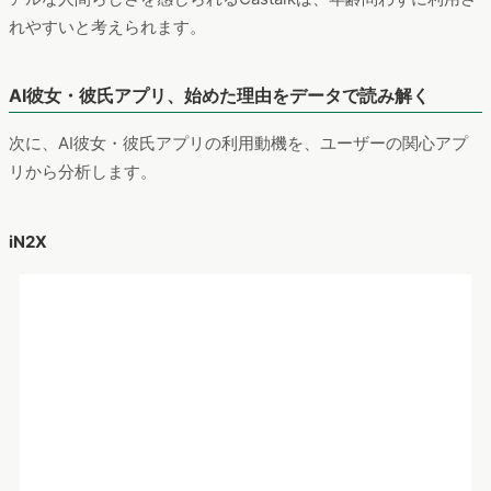
しれません。
一方、
Castalkは年代に大きな偏りなく
利用されていました。リ
アルな人間らしさを感じられるCastalkは、年齢問わずに利用さ
れやすいと考えられます。
AI彼女・彼氏アプリ、始めた理由をデータで読み解く
次に、AI彼女・彼氏アプリの利用動機を、ユーザーの関心アプ
リから分析します。
iN2X
iN2Xユーザーの関心アプリ
集計期間：2024年8月～2025年7月
デバイス：スマートフォン