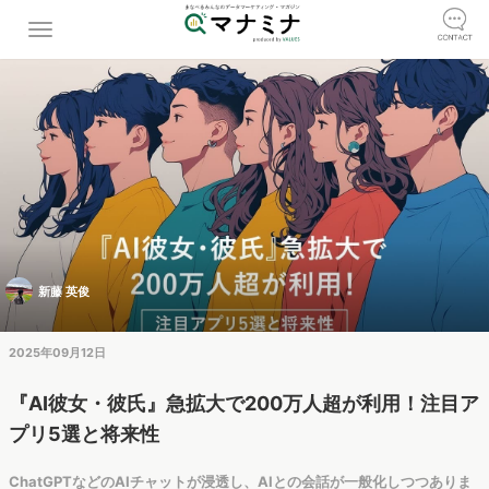
新藤 英俊
2025年09月12日
『AI彼女・彼氏』急拡大で200万人超が利用！注目ア
プリ5選と将来性
ChatGPTなどのAIチャットが浸透し、AIとの会話が一般化しつつありま