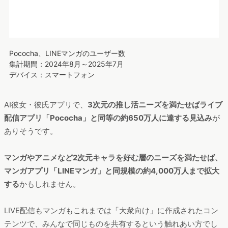
デバイス：スマートフォン
AI彼女・彼氏アプリで、
3次元の推し活ニーズを満たせばライブ
配信アプリ「Pococha」と同等の約650万人に達する見込み
が
ありそうです。
マンガやアニメなど2次元キャラを好む層のニーズを満たせば、
マンガアプリ「LINEマンガ」と同規模の約4,000万人まで拡大
する
かもしれません。
LIVE配信もマンガもこれまでは「大衆向け」に作成されたコン
テンツで、みんなで同じものを共有するという触れあい方でし
た。AI彼女・彼氏アプリでは、「一人ひとり」に合わせたコミ
ュニケーションという面でLIVE配信より選ばれやすい可能性が
あります。また、シナリオを作り、物語に参加しながら、同じ
設定でも無数の展開を楽しめるという自由度の高さから、マン
ガよりAI彼女・彼氏アプリが選ばれるケースが出てくる可能性