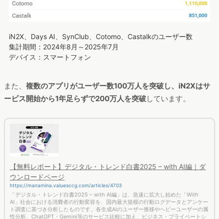
iN2X、Days AI、SynClub、Cotomo、Castalkのユーザー数
集計期間：2024年8月～2025年7月
デバイス：スマートフォン
また、
複数のアプリがユーザー数100万人を突破し、iN2Xはサ
ービス開始から1年足らずで200万人を突破
しています。
【無料レポート】デジタル・トレンド白書2025 – with AI編｜ダ
ウンロードページ
https://manamina.valuesccg.com/articles/4703
「デジタル・トレンド白書2025 – with AI編」は、急速に拡大し始めた「With
AI」社会における消費者の行動変容を、国内最大規模の行動ログデータとアンケー
ト調査に基づき分析したものです。各生成AIのユーザー推移やヘビーユーザーの属
性分析、ChatGPT・Gemini等のサービス比較に加え、ビジネス・プライベートシ