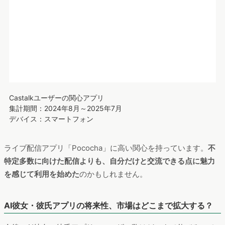
Castalkユーザーの関心アプリ
集計期間：2024年8月～2025年7月
デバイス：スマートフォン
ライブ配信アプリ「Pococha」に高い関心を持っています。
不
特定多数に向けた配信よりも、自分だけと交流できる点に魅力
を感じて利用を始めた
のかもしれません。
AI彼女・彼氏アプリの将来性、市場はどこまで拡大する？
今後、AI彼女・彼氏アプリのユーザー数はどこまで伸びるので
しょうか。
利用目的を踏まえ、同じニーズを満たす他アプリのユーザー数
を参考に将来性を探っていきます。