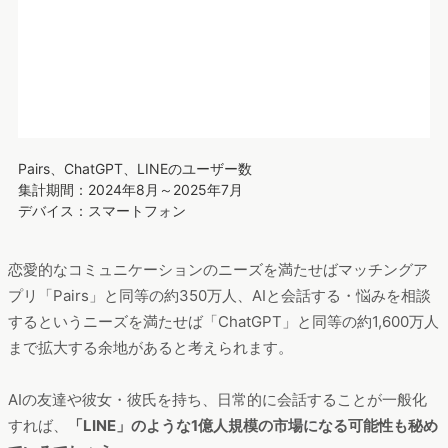
Pairs、ChatGPT、LINEのユーザー数
集計期間：2024年8月～2025年7月
デバイス：スマートフォン
恋愛的なコミュニケーションのニーズを満たせばマッチングア
プリ「Pairs」と同等の約350万人、AIと会話する・悩みを相談
するというニーズを満たせば「ChatGPT」と同等の約1,600万人
まで拡大する余地があると考えられます。
AIの友達や彼女・彼氏を持ち、日常的に会話することが一般化
すれば、
「LINE」のような1億人規模の市場になる可能性も秘め
ているでしょう
。
今後の課題
いずれにせよ、AI彼女・彼氏アプリは多様なニーズに支えら
れ、
今後も需要が拡大する
と見込まれます。ChatGPTの登場に