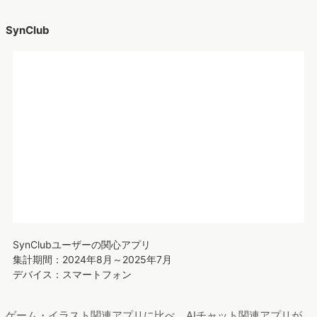
SynClubユーザーの関心アプリ
集計期間：2024年8月～2025年7月
デバイス：スマートフォン
ゲーム・イラスト関連アプリに比べ、AIチャット関連アプリが
多く見られます。
iN2XやDays AIはキャラやイラスト生成のニーズが強いのに対
し、
SynClubはキャラとのコミュニケーションニーズが強い
と
考えられます。