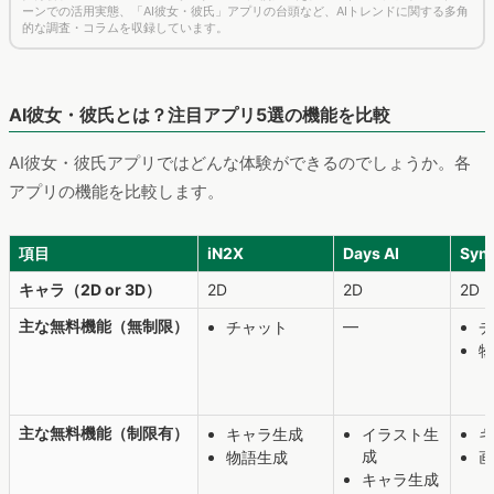
ーンでの活用実態、「AI彼女・彼氏」アプリの台頭など、AIトレンドに関する多角
的な調査・コラムを収録しています。
AI彼女・彼氏とは？注目アプリ5選の機能を比較
AI彼女・彼氏アプリではどんな体験ができるのでしょうか。各
アプリの機能を比較します。
項目
iN2X
Days AI
Syn
キャラ（2D or 3D）
2D
2D
2D・
主な無料機能（無制限）
—
チャット
チ
物
主な無料機能（制限有）
キャラ生成
イラスト生
キ
成
物語生成
画
キャラ生成