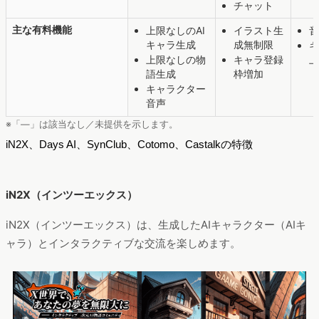
チャット
主な有料機能
上限なしのAI
イラスト生
音
キャラ生成
成無制限
キ
上限なしの物
キャラ登録
上
語生成
枠増加
キャラクター
音声
※「—」は該当なし／未提供を示します。
iN2X、Days AI、SynClub、Cotomo、Castalkの特徴
iN2X（インツーエックス）
iN2X（インツーエックス）は、生成したAIキャラクター（AIキ
ャラ）とインタラクティブな交流を楽しめます。