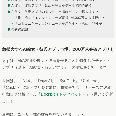
●
AI彼女・彼氏アプリ、始めた理由をデータで読み解く
●
AI彼女・彼氏アプリの将来性、市場はどこまで拡大する？
「推し活」「エンタメ」ニーズ獲得で4,000万人も視野に？
「コミュニケーション」ニーズを満たすとさらに可能性が
●
今後の課題
急拡大するAI彼女・彼氏アプリ市場、200万人突破アプリも
まずは、AIの友達や彼女・彼氏を作ることに特化したチャット
アプリ（以下「AI彼女・彼氏アプリ」）の現状を分析します。
今回は、「iN2X」「Days AI」「SynClub」「Cotomo」
「Castalk」の5アプリを対象に、株式会社ヴァリューズのWeb
行動ログ分析ツール「
Dockpit（ドックピット）
」を用いて分析
します。
最初に、ユーザー数の推移を見ていきましょう。