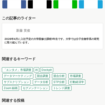
2026年4月に入社予定の大学院修士課程1年生です。大学では分子生物学系の研究
に取り組んでいます。
関連するキーワード
「エンタメ」市場調査
AI
Dockpit
データマーケティング
競合調査
競合分析
市場調査
サブスクリプション
データ分析
STP分析
行動経済学
Zoom 録画
セグメンテーション
トレンド調査
関連する投稿
ヴァリューズ、消費者行動データをもとにAIがデータ抽出
から分析・マーケ戦略策定・レポート作成まで実行する
「Dockpit AIエージェント」を提供開始
インターネット行動ログ分析によるマーケティング調査・コンサルテ
ィングサービスを提供する株式会社ヴァリューズは、国内最大規模
マナミナ編集部
250万人のWeb行動ログデータを基盤としたマーケティングリサーチ
エンジン「Dockpit（ドックピット）」の新機能として、AIが市場分
AI検索時代の購買導線、AIで知りSNSや検索で確認 AI利