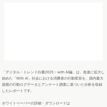
「デジタル・トレンド白書2025 – with AI編」は、急速に拡大し
始めた「With AI」社会における消費者の行動変容を、国内最大
規模の行動ログデータとアンケート調査に基づいた分析を収録
したレポートです。
ホワイトペーパーの詳細・ダウンロードは
【無料レポート】デジタル・トレンド白書2025 – with AI編｜ダ
ウンロードページ
をチェック
▼今回の分析にはWeb行動ログ調査ツール『Dockpit』を使用しています。
『Dockpit』では毎月更新される行動データを用いて、手元のブラウザでキーワ
ード分析やトレンド調査を行えます。無料版もありますので、興味のある方は下