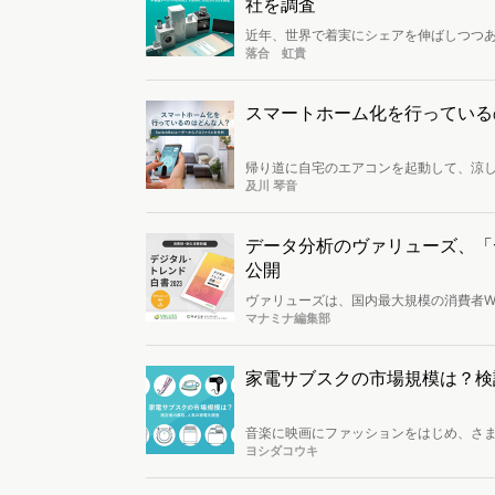
社を調査
近年、世界で着実にシェアを伸ばしつつ
業と競合していくことが予想されます。そ
落合 虹貴
Xiaomi、ASUSについて、日本にお
いきます。
スマートホーム化を行っているの
帰り道に自宅のエアコンを起動して、涼しい
チボット）です。今回は、SwitchBo
及川 琴音
「ペット・車関心層」「子育てスタート
トホーム化促進のための生活者とのタッ
データ分析のヴァリューズ、「デ
公開
ヴァリューズは、国内最大規模の消費者W
て消費トレンドの自主調査を発信してき
マナミナ編集部
録。2021年の発行から3回目を迎える「
費財編の2部構成になっています。※レポ
家電サブスクの市場規模は？検
音楽に映画にファッションをはじめ、さ
注目を集めています。今回は家電がサブスクできる
ヨシダコウキ
の4つを調査し、どのような人が家電サ