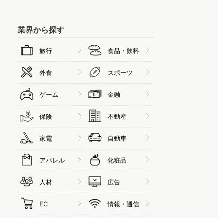
業界から探す
旅行
食品・飲料
外食
スポーツ
ゲーム
金融
保険
不動産
家電
自動車
アパレル
化粧品
人材
広告
EC
情報・通信