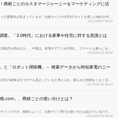
！商材ごとのカスタマージャーニーをマーケティングに活
トの重要性が高まっています。比較サイトや大手ECサイトを通じた検討が中心
チャネルは使い分けられているケースがあることをご存知でしょうか。本セミナ
2023/08/01 08:00
の持つWeb行動ログデータによって家電購入の検討行動を分析し、商材ごとに
法をご紹介します。 ※詳細なセミナー資料は記事末尾のフォームから無料でダ
調査。「3.0時代」における家事や住宅に対する意識とは
生活様式を求める人」。中国は、家電やアプリを活用し、スマートな暮らしを目
われています。今回は家事や住宅設備をテーマに、中国人生活者を怠け者0.0～
2023/06/20 08:00
トの意識や購入重視点、日本ブランドの認知度などを調査しました。
」と「ロボット掃除機」～ 検索データから時短家電のニー
は日常の家事を行う中でも高まっていると考えられ、限られた時間をうまく活用
電』です。今回は、『時短家電（タイパ家電）』の代表とも言える「食洗機」と
2023/05/30 08:00
ニーズを検索データから調査しました。
価格.com」、商材ごとの使い分けとは？
較サイトですが、商材によって、比較サイト間での使い分けは起きているのでし
て、利用者の多い「mybest」と「価格.com」それぞれに対する生活者のニー
2023/05/30 08:00