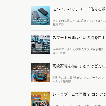
モバイルバッテリー「借りる派
出先での充電ニーズに応えるモバイルバ
アリングサービスも台頭してきています
及川 琴音
ェアリングサービス利用者を比較すると
スマート家電は生活の質を向上
近年のデジタル化や購入支援政策も相ま
便性や機能性が向上すると謳われていま
落合 虹貴
ービス「ValueQIC（ヴァリュークイ
高級家電を検討するのはどんな
時間をお金で買う時代。冬のボーナスで
除機とキッチン家電に注目し、ルンバ、eu
マナミナ編集部
で高級家電への投資を検討する人の人物
レトロブームで再燃？ コンデ
「コンデジ」「チェキ」「写ルンです」