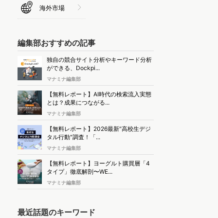
海外市場
編集部おすすめの記事
独自の競合サイト分析やキーワード分析
ができる、Dockpi...
マナミナ編集部
【無料レポート】AI時代の検索流入実態
とは？成果につながる...
マナミナ編集部
【無料レポート】2026最新"高校生デジ
タル行動"調査！「...
マナミナ編集部
【無料レポート】ヨーグルト購買層「4
タイプ」徹底解剖〜WE...
マナミナ編集部
最近話題のキーワード