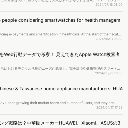
少傾向にありました。しかしながら、最近はZ世代の間で「レトロ」が注目を集
2024/07/18 08:00
た。データ分析を通してそれぞれのカメラの関心層を分析します！
re people considering smartwatches for health managem
ing e-payments and smartification in healthcare. At the start of the fiscal
wearable devices for their new start. We’ll look at buying patterns for smart
2024/06/11 05:32
a for search behavior and website visits.
eb行動データで考察！ 見えてきたApple Watch検索者
生活におけるデジタル活用のニーズが急増し、電子決済や健康管理のスマート化
タートである4〜5月は、新生活に向けてウェアラブルデバイスの購入を検討す
2024/05/29 13:00
マートウォッチ、スマートバンド、スマートリングなどのウェアラブルデバイス
行動の分析や、Webサイト利用状況などを通じて調べていきます。
 Chinese & Taiwanese home appliance manufacturers: HUA
ve been growing their market share and number of users, and they are
anies. We will analyze the current sales trends of HUAWEI, Xiaomi, and
2024/04/17 17:52
while comparing with Japanese brands.
戦略は？中華圏メーカーHUAWEI、Xiaomi、ASUSの3