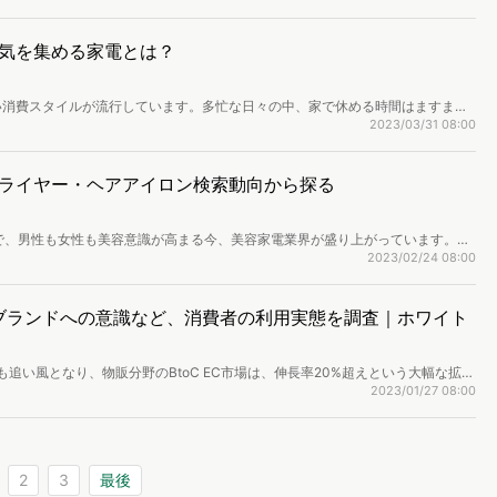
気を集める家電とは？
い消費スタイルが流行しています。多忙な日々の中、家で休める時間はますます
、家の中の様々なタスクにおいて、お金をかけてでも時間と労力をいかに節約す
2023/03/31 08:00
は「家電」に注目し、現代中国の「怠け者経済」が産んだ新しい家電トレンドを
ライヤー・ヘアアイロン検索動向から探る
どで、男性も女性も美容意識が高まる今、美容家電業界が盛り上がっています。特
がバズったように、SNSがムーブメントを巻き起こし、人気商品は瞬く間に売れ、
2023/02/24 08:00
のような業界と言えるでしょう。今回は美容家電業界について、ドライヤーとヘ
ザー動向を分析します。
・ブランドへの意識など、消費者の利用実態を調査｜ホワイト
も追い風となり、物販分野のBtoC EC市場は、伸長率20%超えという大幅な拡大
力を始めているのがD2C。D2Cとは「Direct to Consumer」の略であ
2023/01/27 08:00
るビジネスを指します。今回は特に化粧品・家電業界に注目し、ECと比べた際
の実態を調査しました。（ページ数｜29ページ）
2
3
最後