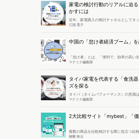
家電の検討行動のリアルに迫る
かすには
近年、家電購入の検討チャネルとしてネッ
と思われがちですが、商材によって検討
江頭 晃子
ーでは、美容家電を題材に、ヴァリューズ
異なるカスタマージャーニーを把握する手
ウンロードできます。
中国の「怠け者経済ブーム」を
「怠け者」とは、「便利で、効率の高い
指す「怠け者3.0時代」に突入すると言
マナミナ編集部
3.0の4セグメントに分け、各セグメン
タイパ家電を代表する「食洗器
ズを探る
タイパ（タイムパフォーマンス）の意識
するため注目を集めているのが『時短家
マナミナ編集部
「ロボット掃除機」について、生活者の
2大比較サイト「mybest」「
複数の商品を比較検討する際に役立つ比
ょうか。今回はWeb行動ログデータを用い
柳樂 幹太