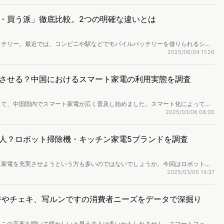
・買う派」徹底比較。2つの明確な違いとは
ッテリー。最近では、コンビニや駅などでモバイルバッテリーを借りられるシェ
。「買う」「借りる」の選択肢がある中で、どちらを選ぶのか。購入検討者とシ
2025/06/04 11:26
、明らかな違いが見えてきました。
させる？中国におけるスマート家電の利用実態を調査
って、中国国内でスマート家電が広く普及し始めました。スマート化によって利
すが、実際のところはどうなのでしょうか？ヴァリューズ独自の中国定性調査サ
2025/03/06 08:00
ック）」を用いて、ユーザーの本音を明らかにしました。
人？ロボット掃除機・キッチン家電5ブランドを調査
、家電を充実させようという方も多いのではないでしょうか。今回はロボット掃
fy、バルミューダ、デロンギ、BONIQの5ブランドを対象に、物価高が続く中
2025/03/05 14:37
像を分析しました。
ジやチェキ、写ルンですの消費者ニーズをデータで深掘り
。この言葉を聞いて懐かしいと思う大人は多いかもしれません。スマートフォン