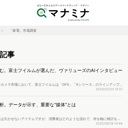
「家電」市場調査
記事
む。富士フイルムが選んだ、ヴァリューズのAIインタビュー
カメラ市場において、富士フイルムは「GFX」「Xシリーズ」のラインアップ
ってきた色再現の技術や、独自の設計哲学でファンを獲得しています。今後の事
2026/02/24 10:51
より深く理解するため、ヴァリューズのアンケートとWeb行動ログ調査、そし
サーチプラットフォーム「NautsHub」を導入。調査から得た知見と今後の戦略
当する高梨氏に伺いました。
析。データが示す、重要な"媒体"とは
には欠かせないアイテムですが、消費者はどのような流れで、何を軸に検討を進
の行動データから、情報収集の実態を調査しました。
2025/06/18 14:44