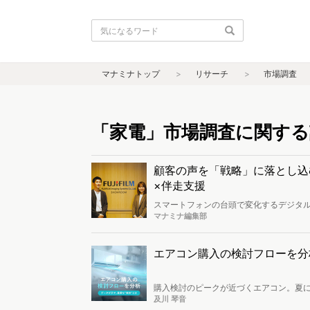
マナミナトップ
リサーチ
市場調査
「家電」市場調査に関する
顧客の声を「戦略」に落とし込
×伴走支援
スマートフォンの台頭で変化するデジタル
を展開。フィルム製造の長い歴史から培
マナミナ編集部
業展開を検討するにあたり、ファン心理を
て生成AIによるインタビューを活用したリ
について、国内デジタルカメラ販売を担
エアコン購入の検討フローを分
購入検討のピークが近づくエアコン。夏
めているのでしょうか。エアコン検討者
及川 琴音