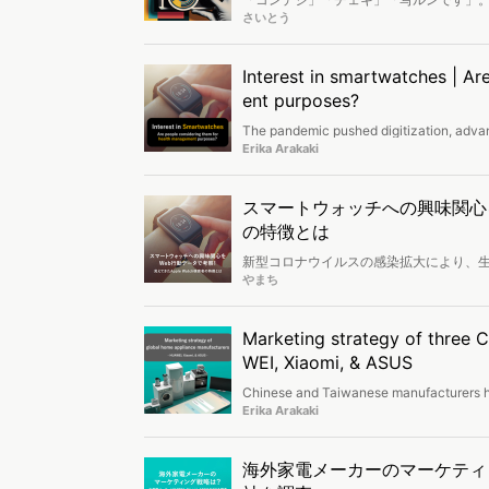
の普及によって、カメラを買う機会は減
さいとう
め始め、コンデジブームがやってきまし
Interest in smartwatches | A
ent purposes?
The pandemic pushed digitization, advanc
year in Japan (April/May), many consider 
Erika Arakaki
watches, bands, rings, etc. based on dat
スマートウォッチへの興味関心をW
の特徴とは
新型コロナウイルスの感染拡大により、
などがすすみました。さらに、新年度のス
やまち
る人も増える時期です。本記事では、ス
の購買検討者について、その具体像を検索
Marketing strategy of three
WEI, Xiaomi, & ASUS
Chinese and Taiwanese manufacturers ha
expected to compete with Japanese comp
Erika Arakaki
ASUS in Japan and predict their future 
海外家電メーカーのマーケティング