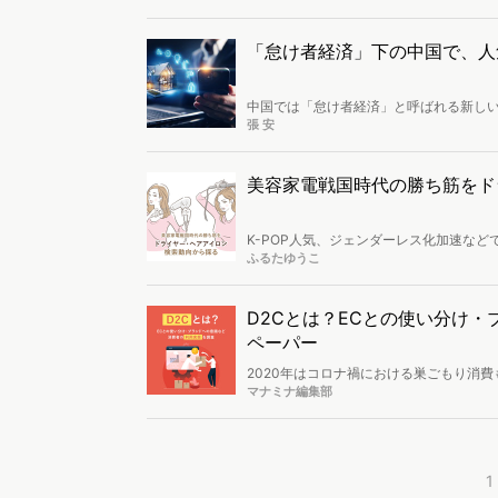
ズを徹底分析します。
「怠け者経済」下の中国で、人
中国では「怠け者経済」と呼ばれる新し
貴重なものとなり、特に若者においては
張 安
るかが重視されてきています。本記事で
紹介します。
美容家電戦国時代の勝ち筋をド
K-POP人気、ジェンダーレス化加速な
に、「TikTok売れ」というキーワード
ふるたゆうこ
新商品がどんどん出てくる、“戦国時代”
アアイロン市場に関するトレンドとユー
D2Cとは？ECとの使い分け
ペーパー
2020年はコロナ禍における巣ごもり消費
が見られました。そんな中、メーカーが新たに注
マナミナ編集部
り、メーカーが商品を直接消費者に販売す
のD2Cの使われ方や使い手について、そ
1