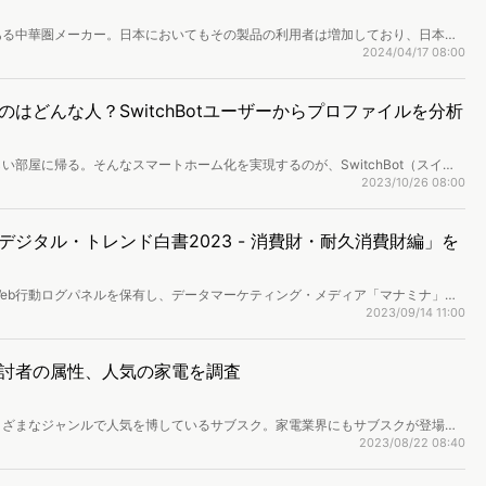
ある中華圏メーカー。日本においてもその製品の利用者は増加しており、日本企
こで今回は日本にも進出している代表的な3つの中華圏メーカー、HUAWEI、
2024/04/17 08:00
ける現時点での販売動向を分析し、国産ブランドとも比較しながら3社の今後を占って
はどんな人？SwitchBotユーザーからプロファイルを分析
部屋に帰る。そんなスマートホーム化を実現するのが、SwitchBot（スイッ
tのアプリユーザーを分析し、スマートホーム化を行っている人の人となりを分析。
2023/10/26 08:00
層」など、ユーザーを5つのグループに分類したクラスタリング分析から、スマー
チポイントも探っていきます。
ジタル・トレンド白書2023 - 消費財・耐久消費財編」を
eb行動ログパネルを保有し、データマーケティング・メディア「マナミナ」に
ました。その中から注目領域の調査・コラムをピックアップし、白書として収
2023/09/14 11:00
デジタル・トレンド白書2023」は、Z世代・ライフスタイル編、消費財・耐久消
ートは無料でダウンロード頂けます。（第2部：ページ数｜109p）
討者の属性、人気の家電を調査
まざまなジャンルで人気を博しているサブスク。家電業界にもサブスクが登場し
代表的なサービスの「subsclife」「CLAS」「airRoom」「Rentio」
2023/08/22 08:40
ブスクに興味を持っているか分析していきます。