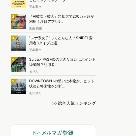
平本寧々
『AI彼女・彼氏』急拡大で200万人超が
2
利用！注目アプリ5...
新藤 英俊
"スナ系女子"ってどんな人？SNIDEL愛
3
用者3タイプと選...
平本寧々
SuicaとPASMOの大きな違いはポイント
4
経済圏？利用者...
まりん
DOWNTOWN+の勢いは本物か。ヒット
5
状況と将来性を分析...
あわやん
>>総合人気ランキング