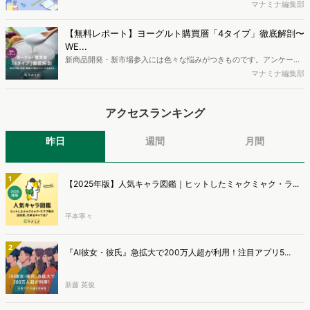
容となっています。※本レポートは記事のフォームから無料でダウン
最新の若年層（高校生）におけるデジタル行動実態やSNSの利用傾向
マナミナ編集部
ロードできます。
に関する分析をおこないました。iPhone3GSの登場から十数年が経
ち、スマートフォンを取り巻く環境が成熟するなか、新興SNSの台頭
【無料レポート】ヨーグルト購買層「4タイプ」徹底解剖〜
により高校生のデジタルライフスタイルは新たな変化を見せていま
WE...
す。※資料は記事内の入力フォームより、ダウンロードいただけま
新商品開発・新市場参入には色々な悩みがつきものです。アンケート
す。
調査を実施しても、購買実態が不透明、新商品の受容性も判断しきれ
マナミナ編集部
ないなど、詰めきれない問題もあるかと思います。そこで本レポート
で提案するのが、「WEB行動・意識・購買の3視点」を活用し、どの
アクセスランキング
ようにして市場理解をしていけるのか、現状の既発商品のセグメント
で相性の良いターゲットはどこかを明らかにするという調査手法で
す。新商品開発関連担当者様・マーケティング担当者様向け必見のレ
昨日
週間
月間
ポートとなっています。※本レポートは記事のフォームから無料でダ
ウンロードできます。
1
【2025年版】人気キャラ図鑑｜ヒットしたミャクミャク・ラ...
平本寧々
2
『AI彼女・彼氏』急拡大で200万人超が利用！注目アプリ5...
新藤 英俊