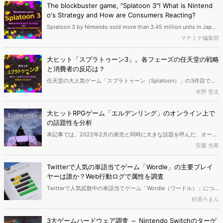
イミングで突然流行り出したのでしょうか。今回はスイカゲーム人気
The blockbuster game, "Splatoon 3"! What is Nintend
の秘訣に迫ります。
o's Strategy and How are Consumers Reacting?
Splatoon 3 by Nintendo sold more than 3.45 million units in Japan
within three days of its launch in September 2022. We explore the
マナミナ編集部
background of its popularity by analyzing what consumer needs
were met and Nintendo’s promotion from the announcement to
大ヒット「スプラトゥーン3」。各フェーズの任天堂の戦略
post-launch. What is important in creating a hit product?
と消費者の反応は？
任天堂の大人気ゲーム「スプラトゥーン（Splatoon）」の3作目であ
る「スプラトゥーン3」が、2022年9月に発売されてからわずか3日間
水野 登太
で国内販売本数345万本を突破しました。発表から発売後までの約1年
半、各フェーズでどのようなニーズがあり、任天堂がどのように動い
大ヒットRPGゲーム「エルデンリング」のオンライン上で
てきたのかを分析し、ヒットの背景を探ります。ヒット作を作るに
の話題性を分析
は、どのようなポイントを押さえるべきなのでしょうか。
本記事では、2022年2月の発売と同時に大きな話題を呼んだ、オープ
ンワールドのアクションRPG「エルデンリング」に着目し、どのよう
安藤 光希
なタイミングでどのようなトピックがオンライン上で話題になってい
たのか調査。ヴァリューズが保有するWeb行動ログデータを活用し
Twitterで人気の単語当てゲーム「Wordle」の主要プレイ
て、消費者の興味関心を定量的に分析します。
ヤーは誰か？Web行動ログで属性を調査
Twitterで人気拡散中の単語当てゲーム「Wordle（ワードル）」につ
いて、ユーザー数の推移やユーザーの特徴をWeb行動ログから調査し
砂原ろまん
ました。その結果、若年層・高所得層の利用率が高く、知的好奇心が
高いユーザー像の傾向がみえてきました。
3大ゲームハードウェア調査 ～ Nintendo Switchのターゲ