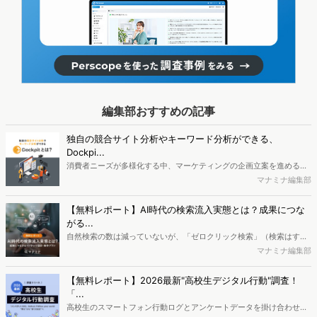
編集部おすすめの記事
独自の競合サイト分析やキーワード分析ができる、
Dockpi...
消費者ニーズが多様化する中、マーケティングの企画立案を進める上
で、競合分析や消費者分析の重要性がより高まっています。Web行動
マナミナ編集部
ログ分析ツール「Dockpit（ドックピット）」では、消費者Web行動
データを活用し、Web上の消費者行動を起点とした競合サイト分析や
【無料レポート】AI時代の検索流入実態とは？成果につな
消費者分析が可能です。今回はDockpitならではの利便性の高い機能
がる...
や活用方法を解説します。
自然検索の数は減っていないが、「ゼロクリック検索」（検索はする
がページには流入しない）の割合が増加しているのが、AI時代の検索
マナミナ編集部
流入の現状と言われています。では、その要因はどのようなことなの
か、また、要因を理解した上で、成果に確実につながるコンテンツを
【無料レポート】2026最新"高校生デジタル行動"調査！
制作するにはどうするべきなのでしょうか。本レポートはこのような
「...
疑問をお抱えのSEO・Webマーケティングご担当者様におすすめの内
高校生のスマートフォン行動ログとアンケートデータを掛け合わせ、