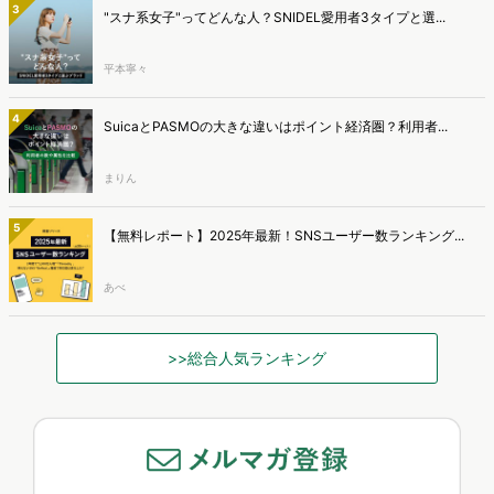
3
"スナ系女子"ってどんな人？SNIDEL愛用者3タイプと選...
平本寧々
4
SuicaとPASMOの大きな違いはポイント経済圏？利用者...
まりん
5
【無料レポート】2025年最新！SNSユーザー数ランキング...
あべ
>>総合人気ランキング