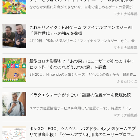
レポート
なかなか気軽に外出ができない今、自宅で楽しめるゲームの需要が高
まっているようです。中でも子供から大人まで幅広い世代の関心を集
マナミナ編集部
めたのが「あつまれ どうぶつの森」。Switchソフトの発売は、スマ
ホアプリ「どうぶつの森 ポケットキャンプ」にも影響があったのでし
これぞリメイク！PS4ゲーム ファイナルファンタジーⅦ
ょうか。ユーザー数の推移やユーザー属性を基に考察してみました。
「原作世代」への強みを発揮
（ページ数｜9p）
4月10日、PS4の人気シリーズ「ファイナルファンタジー」から、最
新作「ファイナルファンタジーⅦリメイク（以下、FF7リメイク）」
マナミナ編集部
が発売されました。原作の「FF7」の発売は1997年で、23年の時を経
て、圧倒的なグラフィックを持つ作品としてリメイクされました。し
新型コロナ影響も？「あつ森」にユーザーがあつまり中！
かし、原作発売当時の年齢によって、注目度には違いがあるようで
ヒット作「あつまれどうぶつの森」を調査
す。 本作はゲームのリメイク作品において、マーケティング戦略上参
3月20日、Nintendoの人気シリーズ「どうぶつの森」から、最新作
考となる部分が大いにあると考えられます。詳しく見てみましょう。
「あつまれどうぶつの森（以下、あつ森）」がリリースされました
ふるたゆうこ
（Nintendo Switch版）。発表から期待が高まっていたところに、新
型コロナウイルスによる外出自粛など予期せぬ情勢も加わり、かなり
ドラクエウォークがすごい！話題の位置ゲーを徹底比較
のユーザーが動いているようです。そこで今回は、あつ森ユーザーの
行動について徹底分析します。
スマホの位置情報サービスを利用した“位置ゲー”に、待望の『ドラゴ
ンクエスト』が参入。芸能人、有名人も続々と参戦、twitterなどでも
マナミナ編集部
話題となっています。そこで今回は2019年9月12日に配信を開始した
『ドラゴンクエスト ウォーク』の初速トレンドと、人気”位置ゲー”に
ポケGO、FGO、ツムツム、パズドラ…4大人気ゲームアプ
ついてまとめます。これまで『ポケモンGO』が位置ゲーシェアをほぼ
リで徹底比較！「ゲームアプリ利用者のユーザープロファ
独占していましたが、歴史が長くコアなファンを持つドラクエが参入