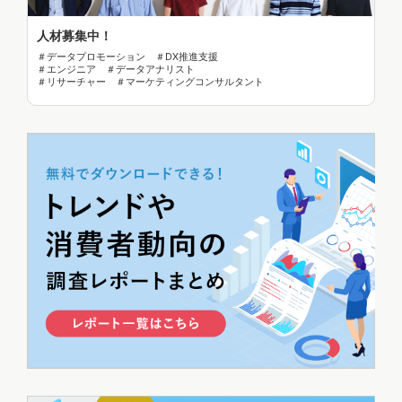
人材募集中！
＃データプロモーション ＃DX推進支援
＃エンジニア ＃データアナリスト
＃リサーチャー ＃マーケティングコンサルタント