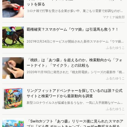
ットを探る
コロナ禍で打撃を受ける企業が多い中、巣ごもり需要で好調なのがゲ
ーム業界です。特にNintendo Switchは、外出自粛による大幅な需要
マナミナ編集部
拡大で一時国内出荷が停止する事態に陥ったほどの人気ぶりです。そ
んなNintendo Switchとその他のゲーム機にはどのような違いがある
覇権確実？スマホゲーム『ウマ娘』は引退馬も救う？！
のでしょうか。Dockpitを用いて検索データから各ゲーム機のターゲ
ット像を分析し、Nintendo Switchの魅力を探ります。（ページ数｜
2021年2月24日にサービスが開始された新作スマホゲーム『ウマ娘
19p）
プリティーダービー』（以下、ウマ娘）が話題を集めています。早く
ふるたゆうこ
も2021年覇権タイトル確実と噂される「ウマ娘」の人気の実態やその
理由を、ネットでの検索データをもとに徹底リサーチします。
「桃鉄」は「あつ森」を超えるのか。検索動向から「フォ
ートナイト」「マイクラ」との比較も
2020年11月19日に発売された『桃太郎電鉄』シリーズの最新作『桃
太郎電鉄 ～昭和 平成 令和も定番！～』（以下、桃鉄）が、発売から2
ふるたゆうこ
ヶ月もしないうちに累計販売本数200万本(ダウンロード版を含む)を
突破しました。 「桃鉄」はファミコン時代から30年以上続く人気す
リングフィットアドベンチャーを探しているのは誰？公式
ごろくゲーム。いま子どもと楽しんでいる親たちも、子どもの頃夢中
サイトと検索ワードから最新動向を調査
になったはず！今回はそんな「桃鉄」の快進撃をネットでの検索デー
新型コロナウイルスが猛威を振るうなか、一気に入手困難なゲームと
タをもとに徹底リサーチします。
変貌したのが『リングフィット アドベンチャー』。自宅にこもるしか
ふるたゆうこ
ない人類を救う“神ゲー”となった『リングフィット アドベンチャー』
を追い求める人々の軌跡を、マーケティング分析サービス
「Switchソフト『あつ森』リリース後に見られたスマホア
「eMark+」が紐解きます。
プリ『どう森 ポケットキャンプ』ユーザー数拡大を探る」