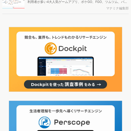
イル」レポート
利用者が多い4大人気ゲームアプリ、ポケGO、FGO、ツムツム、パズ
したことによって、”位置ゲー”マーケットにどんな動きが生まれたの
ドラについて、アンケート調査とスマホアプリのログデータを用いて
マナミナ編集部
か、マーケティング分析サービス「eMark+」を使って分析しまし
ユーザー像を徹底比較。それぞれのユーザー特徴が明らかになりまし
た。
た。（ページ数｜25p）