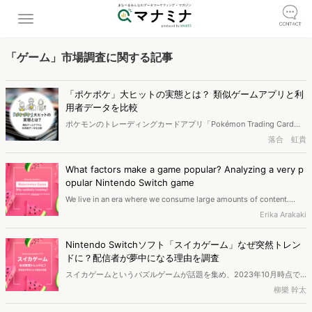
「ゲーム」市場調査に関する記事
「ポケポケ」大ヒットの実態とは？ 類似ゲームアプリと利
用者データを比較
ポケモンのトレーディングカードアプリ「Pokémon Trading Card
Game Pocket（ポケポケ）」が社会現象となっています。リリースか
落合 虹貴
ら3ヶ月近くが経ち、人気の実態が明らかになってきました。本稿で
はそんな「ポケポケ」のMAUやユーザー層を他のゲームアプリと比較
What factors make a game popular? Analyzing a very p
することで、流行の要因を分析するとともに、今後の人気について予
opular Nintendo Switch game
測していきます。
We live in an era where we consume large amounts of content.
What make certain content popular? We will focus on the Nintendo
Erika Arakaki
Switch game the “Watermelon Game” that gained sudden
popularity in Japan, and by analyzing consumers reacting to the
Nintendo Switchソフト「スイカゲーム」なぜ突然トレン
trend, we will study the factors that made it buzz.
ドに？配信者が夢中になる理由を調査
スイカゲームというパズルゲームが話題を集め、2023年10月時点で
200万ダウンロードを突破しました。2021年12月に配信開始され、当
柳樂 幹太
初はそこまで注目されていなかったスイカゲームですが、なぜこのタ