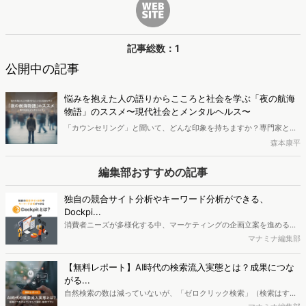
記事総数：1
公開中の記事
悩みを抱えた人の語りからこころと社会を学ぶ「夜の航海
物語」のススメ〜現代社会とメンタルヘルス〜
「カウンセリング」と聞いて、どんな印象を持ちますか？専門家とと
もに自分のこころを見つめる経験は、その後の人生の糧にもなりま
森本康平
す。臨床心理士の東畑開人氏の著書「なんでも見つかる夜に、こころ
だけが見つからない」（新潮社）は、気付かないうちにあなたも染ま
編集部おすすめの記事
っているかもしれない、孤独に陥りがちな現代社会の価値観に気づか
せてくれます。「読むセラピー」と称された、カウンセラーとクライ
独自の競合サイト分析やキーワード分析ができる、
アント（依頼者）の夜の航海物語を、精神保健福祉士の森本康平氏が
Dockpi...
解説します。
消費者ニーズが多様化する中、マーケティングの企画立案を進める上
で、競合分析や消費者分析の重要性がより高まっています。Web行動
マナミナ編集部
ログ分析ツール「Dockpit（ドックピット）」では、消費者Web行動
データを活用し、Web上の消費者行動を起点とした競合サイト分析や
【無料レポート】AI時代の検索流入実態とは？成果につな
消費者分析が可能です。今回はDockpitならではの利便性の高い機能
がる...
や活用方法を解説します。
自然検索の数は減っていないが、「ゼロクリック検索」（検索はする