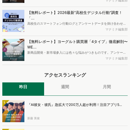
がページには流入しない）の割合が増加しているのが、AI時代の検索
マナミナ編集部
流入の現状と言われています。では、その要因はどのようなことなの
か、また、要因を理解した上で、成果に確実につながるコンテンツを
【無料レポート】2026最新"高校生デジタル行動"調査！
制作するにはどうするべきなのでしょうか。本レポートはこのような
「...
疑問をお抱えのSEO・Webマーケティングご担当者様におすすめの内
高校生のスマートフォン行動ログとアンケートデータを掛け合わせ、
容となっています。※本レポートは記事のフォームから無料でダウン
最新の若年層（高校生）におけるデジタル行動実態やSNSの利用傾向
マナミナ編集部
ロードできます。
に関する分析をおこないました。iPhone3GSの登場から十数年が経
ち、スマートフォンを取り巻く環境が成熟するなか、新興SNSの台頭
【無料レポート】ヨーグルト購買層「4タイプ」徹底解剖〜
により高校生のデジタルライフスタイルは新たな変化を見せていま
WE...
す。※資料は記事内の入力フォームより、ダウンロードいただけま
新商品開発・新市場参入には色々な悩みがつきものです。アンケート
す。
調査を実施しても、購買実態が不透明、新商品の受容性も判断しきれ
マナミナ編集部
ないなど、詰めきれない問題もあるかと思います。そこで本レポート
で提案するのが、「WEB行動・意識・購買の3視点」を活用し、どの
アクセスランキング
ようにして市場理解をしていけるのか、現状の既発商品のセグメント
で相性の良いターゲットはどこかを明らかにするという調査手法で
す。新商品開発関連担当者様・マーケティング担当者様向け必見のレ
昨日
週間
月間
ポートとなっています。※本レポートは記事のフォームから無料でダ
ウンロードできます。
1
『AI彼女・彼氏』急拡大で200万人超が利用！注目アプリ5...
新藤 英俊