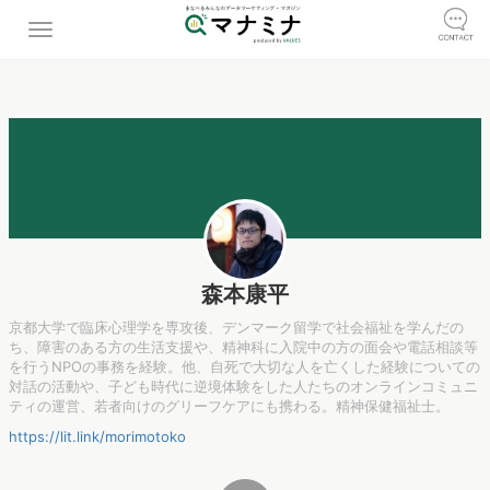
森本康平
京都大学で臨床心理学を専攻後、デンマーク留学で社会福祉を学んだの
ち、障害のある方の生活支援や、精神科に入院中の方の面会や電話相談等
を行うNPOの事務を経験。他、自死で大切な人を亡くした経験についての
対話の活動や、子ども時代に逆境体験をした人たちのオンラインコミュニ
ティの運営、若者向けのグリーフケアにも携わる。精神保健福祉士。
https://lit.link/morimotoko