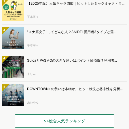
2
【2025年版】人気キャラ図鑑｜ヒットしたミャクミャク・ラ...
平本寧々
3
"スナ系女子"ってどんな人？SNIDEL愛用者3タイプと選...
平本寧々
4
SuicaとPASMOの大きな違いはポイント経済圏？利用者...
まりん
5
DOWNTOWN+の勢いは本物か。ヒット状況と将来性を分析...
あわやん
>>総合人気ランキング