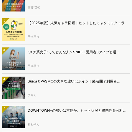
新藤 英俊
2
【2025年版】人気キャラ図鑑｜ヒットしたミャクミャク・ラ...
平本寧々
3
"スナ系女子"ってどんな人？SNIDEL愛用者3タイプと選...
平本寧々
4
SuicaとPASMOの大きな違いはポイント経済圏？利用者...
まりん
5
DOWNTOWN+の勢いは本物か。ヒット状況と将来性を分析...
あわやん