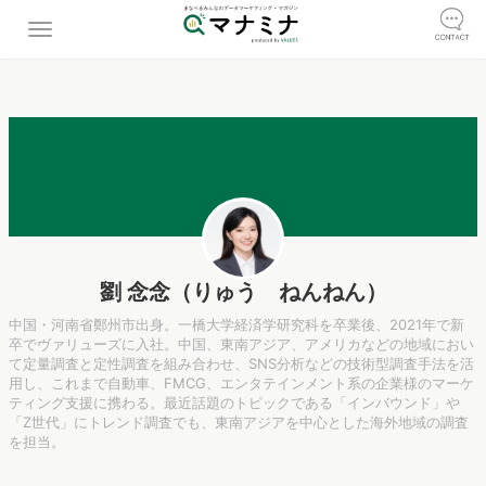
劉 念念（りゅう ねんねん）
中国・河南省鄭州市出身。一橋大学経済学研究科を卒業後、2021年で新
卒でヴァリューズに入社。中国、東南アジア、アメリカなどの地域におい
て定量調査と定性調査を組み合わせ、SNS分析などの技術型調査手法を活
用し、これまで自動車、FMCG、エンタテインメント系の企業様のマーケ
ティング支援に携わる。最近話題のトピックである「インバウンド」や
「Z世代」にトレンド調査でも、東南アジアを中心とした海外地域の調査
を担当。