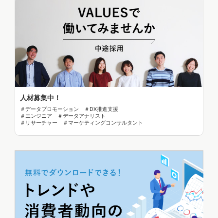
人材募集中！
＃データプロモーション ＃DX推進支援
＃エンジニア ＃データアナリスト
＃リサーチャー ＃マーケティングコンサルタント