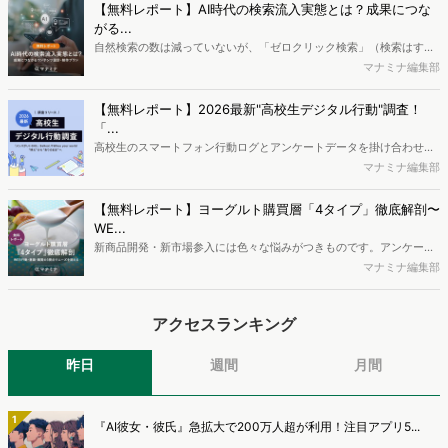
データを活用し、Web上の消費者行動を起点とした競合サイト分析や
【無料レポート】AI時代の検索流入実態とは？成果につな
消費者分析が可能です。今回はDockpitならではの利便性の高い機能
がる...
や活用方法を解説します。
自然検索の数は減っていないが、「ゼロクリック検索」（検索はする
がページには流入しない）の割合が増加しているのが、AI時代の検索
マナミナ編集部
流入の現状と言われています。では、その要因はどのようなことなの
か、また、要因を理解した上で、成果に確実につながるコンテンツを
【無料レポート】2026最新"高校生デジタル行動"調査！
制作するにはどうするべきなのでしょうか。本レポートはこのような
「...
疑問をお抱えのSEO・Webマーケティングご担当者様におすすめの内
高校生のスマートフォン行動ログとアンケートデータを掛け合わせ、
容となっています。※本レポートは記事のフォームから無料でダウン
最新の若年層（高校生）におけるデジタル行動実態やSNSの利用傾向
マナミナ編集部
ロードできます。
に関する分析をおこないました。iPhone3GSの登場から十数年が経
ち、スマートフォンを取り巻く環境が成熟するなか、新興SNSの台頭
【無料レポート】ヨーグルト購買層「4タイプ」徹底解剖〜
により高校生のデジタルライフスタイルは新たな変化を見せていま
WE...
す。※資料は記事内の入力フォームより、ダウンロードいただけま
新商品開発・新市場参入には色々な悩みがつきものです。アンケート
す。
調査を実施しても、購買実態が不透明、新商品の受容性も判断しきれ
マナミナ編集部
ないなど、詰めきれない問題もあるかと思います。そこで本レポート
で提案するのが、「WEB行動・意識・購買の3視点」を活用し、どの
アクセスランキング
ようにして市場理解をしていけるのか、現状の既発商品のセグメント
で相性の良いターゲットはどこかを明らかにするという調査手法で
す。新商品開発関連担当者様・マーケティング担当者様向け必見のレ
昨日
週間
月間
ポートとなっています。※本レポートは記事のフォームから無料でダ
ウンロードできます。
1
『AI彼女・彼氏』急拡大で200万人超が利用！注目アプリ5...