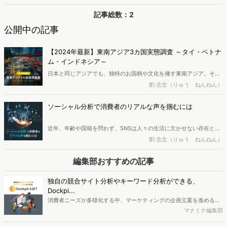
記事総数：2
公開中の記事
【2024年最新】東南アジア3カ国実態調査 ～タイ・ベトナ
ム・インドネシア～
日本と同じアジアでも、独特のお国柄や文化を擁す東南アジア。その
中でも本レポートではタイ・ベトナム・インドネシアの人々の日常生
劉 念念（りゅう ねんねん）
活や価値観を明らかにし、最近注目されている「ライブコマース」
「ローカル愛」「EV車」に関する実態を調査しました。※調査レポー
ソーシャル分析で消費者のリアルな声を掴むには
トは記事末尾のフォームより無料でダウンロードいただけます。
近年、年齢や国籍を問わず、SNSは人々の生活に欠かせない存在とな
っています。SNSの口コミを活用して、マーケティング課題を解決す
劉 念念（りゅう ねんねん）
るための調査方法は「ソーシャル分析」と呼ばれます。本記事では、
ソーシャル分析の定義と事例を紹介します。 （ソーシャルメディア分
編集部おすすめの記事
析、ソーシャルリスニング、SNS分析は、本記事ではソーシャル分析
と総称します。）
独自の競合サイト分析やキーワード分析ができる、
Dockpi...
消費者ニーズが多様化する中、マーケティングの企画立案を進める上
で、競合分析や消費者分析の重要性がより高まっています。Web行動
マナミナ編集部
ログ分析ツール「Dockpit（ドックピット）」では、消費者Web行動