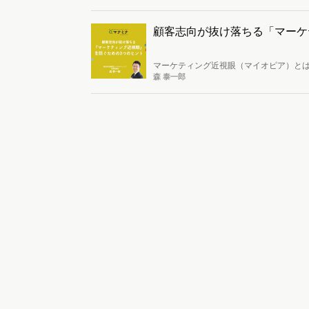
ィング』著者であり、株式会社森経営コ
顧客志向が抜け落ちる「マーケ
マーケティング近視眼（マイオピア）と
スの大きな転換の必要性に気が付かない
森 泰一郎
ロナのマーケティング』著者であり、株