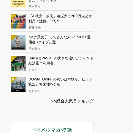
平本寧々
『AI彼女・彼氏』急拡大で200万人超が
2
利用！注目アプリ5...
新藤 英俊
"スナ系女子"ってどんな人？SNIDEL愛
3
用者3タイプと選...
平本寧々
SuicaとPASMOの大きな違いはポイント
4
経済圏？利用者...
まりん
DOWNTOWN+の勢いは本物か。ヒット
5
状況と将来性を分析...
あわやん
>>総合人気ランキング