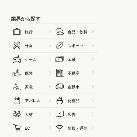
業界から探す
旅行
食品・飲料
外食
スポーツ
ゲーム
金融
保険
不動産
家電
自動車
アパレル
化粧品
人材
広告
EC
情報・通信