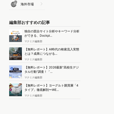
海外市場
編集部おすすめの記事
独自の競合サイト分析やキーワード分析
ができる、Dockpi...
マナミナ編集部
【無料レポート】AI時代の検索流入実態
とは？成果につながる...
マナミナ編集部
【無料レポート】2026最新"高校生デジ
タル行動"調査！「...
マナミナ編集部
【無料レポート】ヨーグルト購買層「4
タイプ」徹底解剖〜WE...
マナミナ編集部