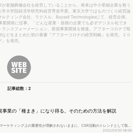
家が老舗葬儀会社を経営していることから、将来は中小零細企業を救う
大学大学院経済学研究科経営専攻卒業。東京大学ではものづくり経営論
ング会社、ラクスル、Buysell Technologiesにて、経営企画、
規事業開発に従事。「どんな産業・規模の企業でも必ずデジタル化でき
トランスフォーメーション、新規事業開発を推進。アフターコロナで取
例などをまとめた初の著書『アフターコロナの経営戦略』を発売。２０
グ』を発売。
記事総数：2
新規事業の「種まき」になり得る。そのための方法を解説
・マーケティング上の重要性が理解されないままに、CSR活動のトレンドとして取り
Gsを新規事業開発の「種まき」にする方法について、『アフターコロナのマーケテ
2022/03/30 08:00