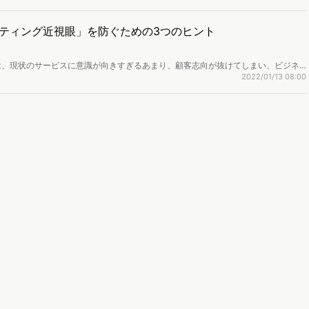
ンサルティング代表取締役の森泰一郎さんに解説いただきます。
ティング近視眼」を防ぐための3つのヒント
は、現状のサービスに意識が向きすぎるあまり、顧客志向が抜けてしまい、ビジネ
現象を指します。実際の事例や陥らないための3つのヒントについて、『アフターコ
2022/01/13 08:00
式会社森経営コンサルティング代表取締役の森泰一郎さんに解説いただきました。