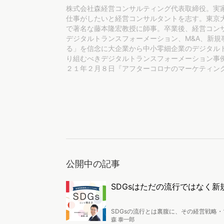
株式会社森経営コンサルティング代表取締役。実
仕事がしたいと経営コンサルタントを志す。東京
で著名な藤本隆宏教授に師事。卒業後、経営コンサルティ
デジタルトランスフォーメーション、M&A、新
る」を信念に大企業から中小零細企業のデジタル
り組むべきデジタルトランスフォーメーション事
２１年２月８日『アフターコロナのマーケティン
公開中の記事
SDGsはただの流行ではなく
SDGsの流行とは裏腹に、その経営戦略
組んでいる企業も数多く見られます。SD
森 泰一郎