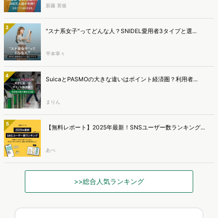
新藤 英俊
3
"スナ系女子"ってどんな人？SNIDEL愛用者3タイプと選...
平本寧々
4
SuicaとPASMOの大きな違いはポイント経済圏？利用者...
まりん
5
【無料レポート】2025年最新！SNSユーザー数ランキング...
あべ
>>総合人気ランキング