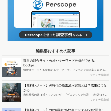
編集部おすすめの記事
独自の競合サイト分析やキーワード分析ができる、
Dockpi...
消費者ニーズが多様化する中、マーケティングの企画立案を進める上
で、競合分析や消費者分析の重要性がより高まっています。Web行動
マナミナ編集部
ログ分析ツール「Dockpit（ドックピット）」では、消費者Web行動
データを活用し、Web上の消費者行動を起点とした競合サイト分析や
【無料レポート】AI時代の検索流入実態とは？成果につな
消費者分析が可能です。今回はDockpitならではの利便性の高い機能
がる...
や活用方法を解説します。
自然検索の数は減っていないが、「ゼロクリック検索」（検索はする
がページには流入しない）の割合が増加しているのが、AI時代の検索
マナミナ編集部
流入の現状と言われています。では、その要因はどのようなことなの
か、また、要因を理解した上で、成果に確実につながるコンテンツを
【無料レポート】2026最新"高校生デジタル行動"調査！