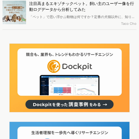
記事では中国のペット業界の中で、関心が高まっている「スマート家
注目高まるエキゾチックペット。飼い主のユーザー像を行
電業界」を中心にご紹介します。
動ログデータから分析してみた
「ペット」で思い浮かぶ動物は何ですか？定番の犬猫以外に、知り合
いからもらったハムスターやお祭りですくった金魚など、「エキゾチ
Taco Cho
ックペット」も犬猫に負けない人気が集まっています。今回はエキゾ
チックペットの定義と市場概況の紹介に加え、直近一年間（2021年8
月〜2022年7月）のWeb行動ログデータから、飼い主の特徴と関心を
読み取ります。