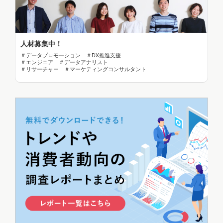
人材募集中！
＃データプロモーション ＃DX推進支援
＃エンジニア ＃データアナリスト
＃リサーチャー ＃マーケティングコンサルタント