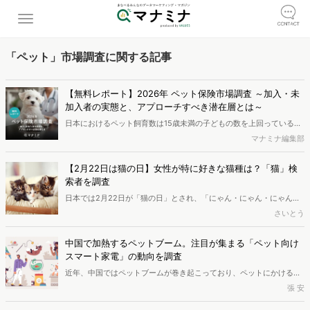
「ペット」市場調査に関する記事
【無料レポート】2026年 ペット保険市場調査 ～加入・未
加入者の実態と、アプローチすべき潜在層とは～
日本におけるペット飼育数は15歳未満の子どもの数を上回っていると
言われる現代。また、そのペット需要の増加に伴いペットの家族化も
マナミナ編集部
進んでおり、ペット保険もその存在感を高めています。しかし実際の
保険加入者数がペット飼育者全体の約20%にとどまっている実情を見
【2月22日は猫の日】女性が特に好きな猫種は？「猫」検
ると、ペット保険市場は伸び代が大きい市場と言えそうです。本レポ
索者を調査
ートは、新規顧客獲得に乗り出す必要がある企業・ご担当者様向け
日本では2月22日が「猫の日」とされ、「にゃん・にゃん・にゃん」
に、アンケート×行動ログという2つの手法を用いることで、意識面と
という猫の鳴き声にちなんで1987年に日本の愛猫家団体「猫の日実行
さいとう
無意識面両方から高い解像度のペルソナや施策案を描ける実例をご紹
委員会」と動物愛護団体が制定しました。この時期にちなんで、イン
介しています。※本レポートは記事のフォームから無料でダウンロー
ターネットで「猫」について検索する人は、なにが気になっているか
ドできます。
中国で加熱するペットブーム。注目が集まる「ペット向け
を分析します。
スマート家電」の動向を調査
近年、中国ではペットブームが巻き起こっており、ペットにかける金
銭を惜しまない飼い主も多いです。感染症の流行下で需要が増えたこ
張 安
とも影響し、ペット業界の市場規模は拡大の一途を辿っています。本