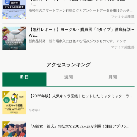
制作するにはどうするべきなのでしょうか。本レポートはこのような
「...
疑問をお抱えのSEO・Webマーケティングご担当者様におすすめの内
高校生のスマートフォン行動ログとアンケートデータを掛け合わせ、
容となっています。※本レポートは記事のフォームから無料でダウン
最新の若年層（高校生）におけるデジタル行動実態やSNSの利用傾向
マナミナ編集部
ロードできます。
に関する分析をおこないました。iPhone3GSの登場から十数年が経
ち、スマートフォンを取り巻く環境が成熟するなか、新興SNSの台頭
【無料レポート】ヨーグルト購買層「4タイプ」徹底解剖〜
により高校生のデジタルライフスタイルは新たな変化を見せていま
WE...
す。※資料は記事内の入力フォームより、ダウンロードいただけま
新商品開発・新市場参入には色々な悩みがつきものです。アンケート
す。
調査を実施しても、購買実態が不透明、新商品の受容性も判断しきれ
マナミナ編集部
ないなど、詰めきれない問題もあるかと思います。そこで本レポート
で提案するのが、「WEB行動・意識・購買の3視点」を活用し、どの
アクセスランキング
ようにして市場理解をしていけるのか、現状の既発商品のセグメント
で相性の良いターゲットはどこかを明らかにするという調査手法で
す。新商品開発関連担当者様・マーケティング担当者様向け必見のレ
昨日
週間
月間
ポートとなっています。※本レポートは記事のフォームから無料でダ
ウンロードできます。
1
【2025年版】人気キャラ図鑑｜ヒットしたミャクミャク・ラ...
平本寧々
2
『AI彼女・彼氏』急拡大で200万人超が利用！注目アプリ5...