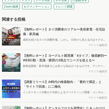
サブスクリプション
データ分析
STP分析
行動経済学
Zoom 録画
セグメンテーション
トレンド調査
関連する投稿
【無料レポート】タイ消費者のリアル〜美容家電・住宅設
備・家具編
成⻑を続けるタイの消費市場。しかし、⽇本から⾒えるのはマクロ統
計や店頭の⾵景までで、消費者が家の中で実際に何を使い、何にこだ
マナミナ編集部
わって暮らしているかは⾒えにくいのが実情です 。本レポートでは、
美容家電・キッチン・家具の3 領域にフォーカスし、2 つのアンケー
【無料レポート】ヨーグルト購買層「4タイプ」徹底解剖〜
トと投稿写真の分析により、タイの暮らしの実態を調査しました。※
WEB行動・意識・購買の3視点でニーズを捉える〜
本レポートは記事のフォームから無料でダウンロードできます。
新商品開発・新市場参入には色々な悩みがつきものです。アンケート
調査を実施しても、購買実態が不透明、新商品の受容性も判断しきれ
マナミナ編集部
ないなど、詰めきれない問題もあるかと思います。そこで本レポート
で提案するのが、「WEB行動・意識・購買の3視点」を活用し、どの
【調査リリース】AI時代の検索動向：「要約で満足」と
ようにして市場理解をしていけるのか、現状の既発商品のセグメント
「サイトで回遊」に二極化
で相性の良いターゲットはどこかを明らかにするという調査手法で
インターネット行動ログ分析によるマーケティング調査・コンサルテ
す。新商品開発関連担当者様・マーケティング担当者様向け必見のレ
ィングサービスを提供する株式会社ヴァリューズ（本社：東京都港
マナミナ編集部
ポートとなっています。※本レポートは記事のフォームから無料でダ
区、代表取締役社長：辻本 秀幸、以下「ヴァリューズ」）は、人々の
ウンロードできます。
検索が AI によってどのように変化しているか調査しました。 ユーザ
【無料レポート】デンタルフロスを習慣化したきっかけは