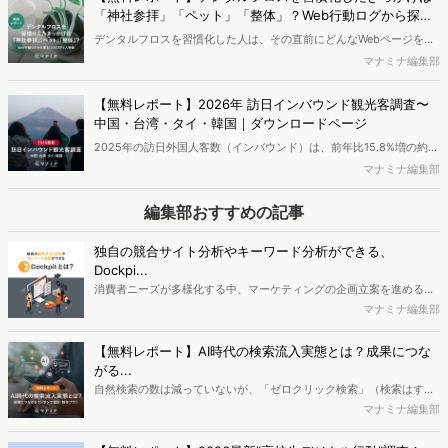
ーがウェブサイトに遷移せずに検索を終える「ゼロクリック」が増加
「神社参拝」「ペット」「整体」？Web行動ログから探る
しているとも言われますが、今回の調査では、クエリの種類によって
12のCEPと人物像
デンタルフロスを習慣化した人は、その直前にどんなWebページを見
サイトへの遷移に差があることや、流入後のサイト回遊状況にも変化
ていたのか ——「健康意識が高まったから」「歯医者で勧められたか
マナミナ編集部
が生じている実態が明らかになりました。
ら」。新しい習慣のきっかけを尋ねると、こうした"もっともらしい理
由"が返ってきますが、本当のきっかけは本人すら自覚していないのか
【無料レポート】2026年 訪日インバウンド観光客調査〜
もしれません。 ヴァリューズでは、デンタルフロスを習慣化した人の
中国・台湾・タイ・韓国｜ダウンロードページ
Web行動ログを分析し、「カテゴリーエントリーポイント（CEP）」
2025年の訪日外国人客数（インバウンド）は、前年比15.8%増の約
として考えられる興味・行動を導き出しました。浮かび上がってきた
4,268万人となり、過去最高を記録した2024年を大幅に上回って過去
マナミナ編集部
のは「神社参拝」「ペットの飼育」「整体通い」など、一見無関係に
最多を更新しました。背景には、大阪・関西万博の開催や円安による
見える12のCEP。その一部をご紹介します。※本レポートは記事のフ
消費拡大も理由として考えられます。そんなインバウンド観光客の中
編集部おすすめの記事
ォームから無料でダウンロードできます。
でも、本レポートでは中国・台湾・タイ・韓国の観光客にフォーカス
し、彼らの観光実態をアンケート調査しました。※本レポートは記事
独自の競合サイト分析やキーワード分析ができる、
内のフォームから無料でダウンロードいただけます。
Dockpi...
消費者ニーズが多様化する中、マーケティングの企画立案を進める上
で、競合分析や消費者分析の重要性がより高まっています。Web行動
マナミナ編集部
ログ分析ツール「Dockpit（ドックピット）」では、消費者Web行動
データを活用し、Web上の消費者行動を起点とした競合サイト分析や
【無料レポート】AI時代の検索流入実態とは？成果につな
消費者分析が可能です。今回はDockpitならではの利便性の高い機能
がる...
や活用方法を解説します。
自然検索の数は減っていないが、「ゼロクリック検索」（検索はする
がページには流入しない）の割合が増加しているのが、AI時代の検索
マナミナ編集部
流入の現状と言われています。では、その要因はどのようなことなの
か、また、要因を理解した上で、成果に確実につながるコンテンツを