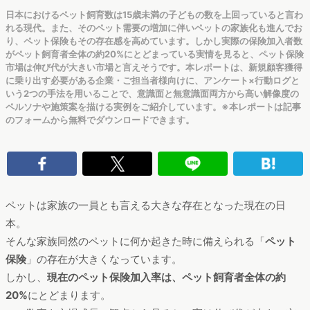
日本におけるペット飼育数は15歳未満の子どもの数を上回っていると言わ
れる現代。また、そのペット需要の増加に伴いペットの家族化も進んでお
り、ペット保険もその存在感を高めています。しかし実際の保険加入者数
がペット飼育者全体の約20%にとどまっている実情を見ると、ペット保険
市場は伸び代が大きい市場と言えそうです。本レポートは、新規顧客獲得
に乗り出す必要がある企業・ご担当者様向けに、アンケート×行動ログと
いう2つの手法を用いることで、意識面と無意識面両方から高い解像度の
ペルソナや施策案を描ける実例をご紹介しています。※本レポートは記事
のフォームから無料でダウンロードできます。
ペットは家族の一員とも言える大きな存在となった現在の日
本。
そんな家族同然のペットに何か起きた時に備えられる「
ペット
保険
」の存在が大きくなっています。
しかし、
現在のペット保険加入率は、ペット飼育者全体の約
20%
にとどまります。