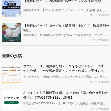
【無料レポート】2026最新"高校生デジタル行動"調査！
制作するにはどうするべきなのでしょうか。本レポートはこのような
「...
疑問をお抱えのSEO・Webマーケティングご担当者様におすすめの内
高校生のスマートフォン行動ログとアンケートデータを掛け合わせ、
容となっています。※本レポートは記事のフォームから無料でダウン
最新の若年層（高校生）におけるデジタル行動実態やSNSの利用傾向
マナミナ編集部
ロードできます。
に関する分析をおこないました。iPhone3GSの登場から十数年が経
ち、スマートフォンを取り巻く環境が成熟するなか、新興SNSの台頭
【無料レポート】ヨーグルト購買層「4タイプ」徹底解剖〜
により高校生のデジタルライフスタイルは新たな変化を見せていま
WE...
す。※資料は記事内の入力フォームより、ダウンロードいただけま
新商品開発・新市場参入には色々な悩みがつきものです。アンケート
す。
調査を実施しても、購買実態が不透明、新商品の受容性も判断しきれ
マナミナ編集部
ないなど、詰めきれない問題もあるかと思います。そこで本レポート
で提案するのが、「WEB行動・意識・購買の3視点」を活用し、どの
ようにして市場理解をしていけるのか、現状の既発商品のセグメント
最新の投稿
で相性の良いターゲットはどこかを明らかにするという調査手法で
す。新商品開発関連担当者様・マーケティング担当者様向け必見のレ
ヴァリューズ、消費者行動データをもとにAIがデータ抽出
ポートとなっています。※本レポートは記事のフォームから無料でダ
から分析・マーケ戦略策定・レポート作成まで実行する
ウンロードできます。
「Dockpit AIエージェント」を提供開始
インターネット行動ログ分析によるマーケティング調査・コンサルテ
ィングサービスを提供する株式会社ヴァリューズは、国内最大規模
マナミナ編集部
250万人のWeb行動ログデータを基盤としたマーケティングリサーチ
エンジン「Dockpit（ドックピット）」の新機能として、AIが市場分
AIっぽくても信頼低下は1割、約半数は『問い合わせ意欲が
析から仮説構築、レポート作成までを自律的にサポートする
低下』【TWOSTONE&Sons調査】
「Dockpit AIエージェント」の提供を開始いたしました。
株式会社TWOSTONE&Sonsは、BtoB商材の比較検討・発注業務に携
わる担当者を対象に、コンテンツのAIっぽさに関する意識調査を実施
マナミナ編集部