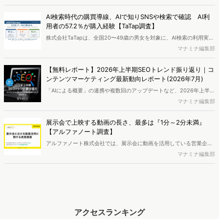
し、結果を公開しました。
AI検索時代の購買導線、AIで知りSNSや検索で確認 AI利
用者の57.2％が購入経験【TaTap調査】
株式会社TaTapは、全国20〜49歳の男女を対象に、AI検索の利用実態
と、AIで知った商品をどこで確かめているかを調査し、結果を公開し
マナミナ編集部
ました。
【無料レポート】2026年上半期SEOトレンド振り返り｜コ
ンテンツマーケティング最新動向レポート(2026年7月)
「AIによる概要」の連携や複数回のアップデートなど、2026年上半期
のSEO領域には変化がありました。また生成AI利用は約1.6倍に伸長
マナミナ編集部
し、最多のChatGPTを追う形でGeminiも15.1%へ拡大するなど、ユー
ザーの選択肢の多様化が進んでいます。WebマーケターやSEO担当者
展示会で上映する動画の長さ、最多は『1分～2分未満』
必見の2026年上半期概要です。※本レポートは記事のフォームから無
【アルファノート調査】
料でDLできます。また、レポートをDLしていただいた方には特典も
アルファノート株式会社では、展示会に動画を活用している営業企
ご用意しております。
画・マーケティング担当者を対象に、展示会における動画活用の実態
マナミナ編集部
調査を実施し、結果を公開しました。
アクセスランキング