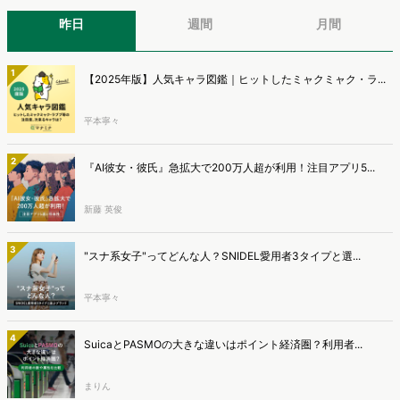
昨日
週間
月間
1
【2025年版】人気キャラ図鑑｜ヒットしたミャクミャク・ラ...
平本寧々
2
『AI彼女・彼氏』急拡大で200万人超が利用！注目アプリ5...
新藤 英俊
3
"スナ系女子"ってどんな人？SNIDEL愛用者3タイプと選...
平本寧々
4
SuicaとPASMOの大きな違いはポイント経済圏？利用者...
まりん