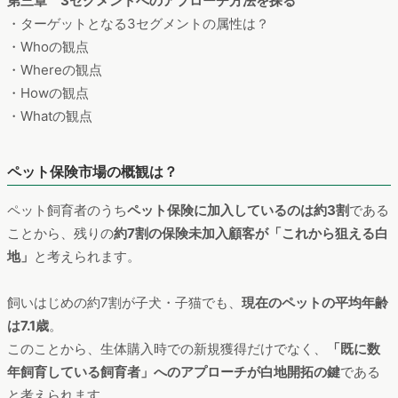
第三章 3セグメントへのアプローチ方法を探る
・ターゲットとなる3セグメントの属性は？
・Whoの観点
・Whereの観点
・Howの観点
・Whatの観点
ペット保険市場の概観は？
ペット飼育者のうち
ペット保険に加入しているのは約3割
である
ことから、残りの
約7割の保険未加入顧客が「これから狙える白
地」
と考えられます。
飼いはじめの約7割が子犬・子猫でも、
現在のペットの平均年齢
は7.1歳
。
このことから、生体購入時での新規獲得だけでなく、
「既に数
年飼育している飼育者」へのアプローチが白地開拓の鍵
である
と考えられます。