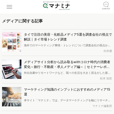
メディアに関する記事
タイで注目の美容・化粧品メディア5選を調査会社の視点で
解説｜タイ市場トレンド調査
海外でのマーケティング事情・トレンドについて調査会社の視点から
解説する企画。今回のテーマはタイのコスメメディアです。ヴァリュ
向井優
ーズで海外調査を担当するコンサルタントが、タイの化粧品のネット
事情を解説します。
メディアサイト分析から読み取るwithコロナ時代の消費者
変化～旅行・不動産・求人メディア編～｜セミナーレポー
ト
外出自粛やリモートワークなど、我々の生活を大きく揺るがした新型
コロナウイルス。「ウィズコロナ」という言葉も浸透し、新しい生活
松本 知世
様式が定着しつつあります。メディアでは感染状況や対策と合わせて
経済動向が報じられ、コロナに苦しむ業界の状況やそこへの国策は、
マーケティング知識のインプットにおすすめのメディア15
関心の高いトピックです。 ヴァリューズでは、これらのトピックを
選
我々に届けるメディアに着目。最新情報を集約するメディアは市場の
本サイト「マナミナ」では、データマーケティングを軸にリサーチと
象徴的存在であり、メディア分析によって業界のトレンドを掴むこと
プランニング、マーケティングの最新情報をテーマにしていますが、
マナミナ編集部
ができます。9/29のセミナーでは、旅行、不動産、求人業界にスポッ
マーケティング担当者であれば、アンテナを広く張りたいもの。今回
トを当てたメディア分析を実践。変化が著しい今、必要性が高まるメ