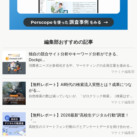
編集部おすすめの記事
独自の競合サイト分析やキーワード分析ができる、
Dockpi...
消費者ニーズが多様化する中、マーケティングの企画立案を進める上
で、競合分析や消費者分析の重要性がより高まっています。Web行動
マナミナ編集部
ログ分析ツール「Dockpit（ドックピット）」では、消費者Web行動
データを活用し、Web上の消費者行動を起点とした競合サイト分析や
【無料レポート】AI時代の検索流入実態とは？成果につな
消費者分析が可能です。今回はDockpitならではの利便性の高い機能
がる...
や活用方法を解説します。
自然検索の数は減っていないが、「ゼロクリック検索」（検索はする
がページには流入しない）の割合が増加しているのが、AI時代の検索
マナミナ編集部
流入の現状と言われています。では、その要因はどのようなことなの
か、また、要因を理解した上で、成果に確実につながるコンテンツを
【無料レポート】2026最新"高校生デジタル行動"調査！
制作するにはどうするべきなのでしょうか。本レポートはこのような
「...
疑問をお抱えのSEO・Webマーケティングご担当者様におすすめの内
高校生のスマートフォン行動ログとアンケートデータを掛け合わせ、
容となっています。※本レポートは記事のフォームから無料でダウン
最新の若年層（高校生）におけるデジタル行動実態やSNSの利用傾向
マナミナ編集部
ロードできます。