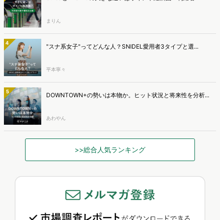
まりん
4
"スナ系女子"ってどんな人？SNIDEL愛用者3タイプと選...
平本寧々
5
DOWNTOWN+の勢いは本物か。ヒット状況と将来性を分析...
あわやん
>>総合人気ランキング