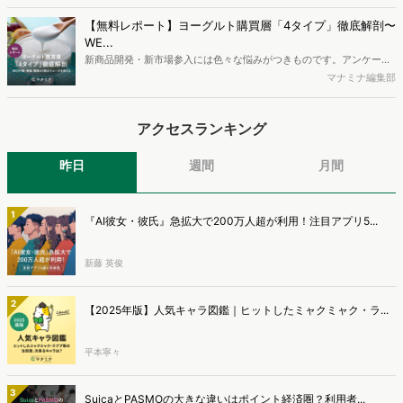
に関する分析をおこないました。iPhone3GSの登場から十数年が経
ち、スマートフォンを取り巻く環境が成熟するなか、新興SNSの台頭
【無料レポート】ヨーグルト購買層「4タイプ」徹底解剖〜
により高校生のデジタルライフスタイルは新たな変化を見せていま
WE...
す。※資料は記事内の入力フォームより、ダウンロードいただけま
新商品開発・新市場参入には色々な悩みがつきものです。アンケート
す。
調査を実施しても、購買実態が不透明、新商品の受容性も判断しきれ
マナミナ編集部
ないなど、詰めきれない問題もあるかと思います。そこで本レポート
で提案するのが、「WEB行動・意識・購買の3視点」を活用し、どの
アクセスランキング
ようにして市場理解をしていけるのか、現状の既発商品のセグメント
で相性の良いターゲットはどこかを明らかにするという調査手法で
す。新商品開発関連担当者様・マーケティング担当者様向け必見のレ
昨日
週間
月間
ポートとなっています。※本レポートは記事のフォームから無料でダ
ウンロードできます。
1
『AI彼女・彼氏』急拡大で200万人超が利用！注目アプリ5...
新藤 英俊
2
【2025年版】人気キャラ図鑑｜ヒットしたミャクミャク・ラ...
平本寧々
3
SuicaとPASMOの大きな違いはポイント経済圏？利用者...