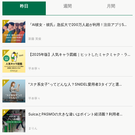
す。新商品開発関連担当者様・マーケティング担当者様向け必見のレ
昨日
週間
月間
ポートとなっています。※本レポートは記事のフォームから無料でダ
ウンロードできます。
1
『AI彼女・彼氏』急拡大で200万人超が利用！注目アプリ5...
新藤 英俊
2
【2025年版】人気キャラ図鑑｜ヒットしたミャクミャク・ラ...
平本寧々
3
"スナ系女子"ってどんな人？SNIDEL愛用者3タイプと選...
平本寧々
4
SuicaとPASMOの大きな違いはポイント経済圏？利用者...
まりん