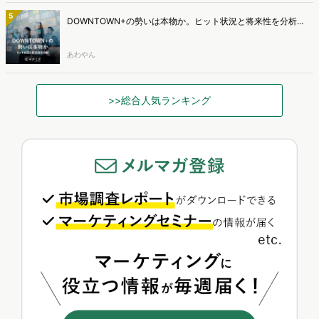
5
DOWNTOWN+の勢いは本物か。ヒット状況と将来性を分析...
あわやん
>>総合人気ランキング