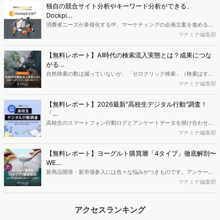
独自の競合サイト分析やキーワード分析ができる、
Dockpi...
消費者ニーズが多様化する中、マーケティングの企画立案を進める上
で、競合分析や消費者分析の重要性がより高まっています。Web行動
マナミナ編集部
ログ分析ツール「Dockpit（ドックピット）」では、消費者Web行動
データを活用し、Web上の消費者行動を起点とした競合サイト分析や
【無料レポート】AI時代の検索流入実態とは？成果につな
消費者分析が可能です。今回はDockpitならではの利便性の高い機能
がる...
や活用方法を解説します。
自然検索の数は減っていないが、「ゼロクリック検索」（検索はする
がページには流入しない）の割合が増加しているのが、AI時代の検索
マナミナ編集部
流入の現状と言われています。では、その要因はどのようなことなの
か、また、要因を理解した上で、成果に確実につながるコンテンツを
【無料レポート】2026最新"高校生デジタル行動"調査！
制作するにはどうするべきなのでしょうか。本レポートはこのような
「...
疑問をお抱えのSEO・Webマーケティングご担当者様におすすめの内
高校生のスマートフォン行動ログとアンケートデータを掛け合わせ、
容となっています。※本レポートは記事のフォームから無料でダウン
最新の若年層（高校生）におけるデジタル行動実態やSNSの利用傾向
マナミナ編集部
ロードできます。
に関する分析をおこないました。iPhone3GSの登場から十数年が経
ち、スマートフォンを取り巻く環境が成熟するなか、新興SNSの台頭
【無料レポート】ヨーグルト購買層「4タイプ」徹底解剖〜
により高校生のデジタルライフスタイルは新たな変化を見せていま
WE...
す。※資料は記事内の入力フォームより、ダウンロードいただけま
新商品開発・新市場参入には色々な悩みがつきものです。アンケート
す。
調査を実施しても、購買実態が不透明、新商品の受容性も判断しきれ
マナミナ編集部
ないなど、詰めきれない問題もあるかと思います。そこで本レポート
で提案するのが、「WEB行動・意識・購買の3視点」を活用し、どの
アクセスランキング
ようにして市場理解をしていけるのか、現状の既発商品のセグメント
で相性の良いターゲットはどこかを明らかにするという調査手法で