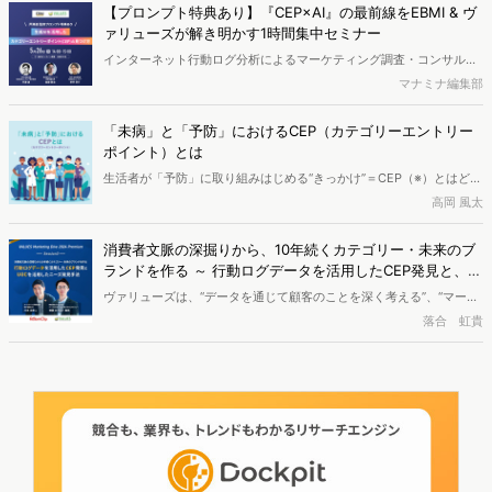
見して活用するにはどのような手法や考え方で取り組むべきかなど、
【プロンプト特典あり】『CEP×AI』の最前線をEBMI & ヴ
具体的なHowToを事例を元に解説します。自社CEP発見のための具体
ァリューズが解き明かす1時間集中セミナー
的なプロセスやインタビュー設計・アンケート設計にどのように繋が
インターネット行動ログ分析によるマーケティング調査・コンサルテ
るのかなどの全体像も知ることができる内容となっています。※本資
ィングサービスを提供する株式会社ヴァリューズと一般社団法人日本
マナミナ編集部
料は記事末尾のフォームから無料でダウンロードいただけます。
エビデンスベーストマーケティング研究機構（以下「EBMI」）は、生
成AI×カテゴリーエントリーポイント（CEP）の最新動向と実務的な
「未病」と「予防」におけるCEP（カテゴリーエントリー
発見・整理手法を紹介する無料オンラインセミナーを2025年5月26日
ポイント）とは
(月)に共催します。
生活者が「予防」に取り組みはじめる“きっかけ”＝CEP（※）とはどの
ようなものでしょうか？少し不調が出始めていたり健康診断の結果が
高岡 風太
悪かったりして「予防に取り組まなきゃ」と思っていても、なかなか
行動に移せないこともあるでしょう。そんな「未病」の状態に着目し
消費者文脈の深掘りから、10年続くカテゴリー・未来のブ
て、ヴァリューズの持つWeb行動ログデータの分析から、実際に予防
ランドを作る ～ 行動ログデータを活用したCEP発見と、U
に取り組み始めた生活者の文脈と、ヘルスケア業界における課題を考
GCを活用したニーズ発見手法～ ｜「Values Marketing Di
ヴァリューズは、“データを通じて顧客のことを深く考える”、“マーケ
察しました。 ※CEP（カテゴリーエントリーポイント）とは、「ある
ve」レポート
ティングの面白さに熱中する”という意味を込め、マーケティングイベ
落合 虹貴
商品を購買または利用する際に、それを検討するきっかけとなる状
ント「VALUES Marketing Dive」を6/25に開催しました。第4回目と
況」のことを指します。
なる今回の全体テーマは「Think & Expand - 潜考から事業拡大へ」。
企業の成長、事業拡大を目指すためのマーケティング戦略、組織につ
いて考え、革新的な思考・潜考がどのように事業拡大につながるの
か、マーケティング組織のマネージャーやエグゼクティブが押さえて
おきたい“Premium”な知識や事例をご紹介します。本講演では「消費
者文脈の深掘り」について、ルームクリップ株式会社と対談を行いま
した。