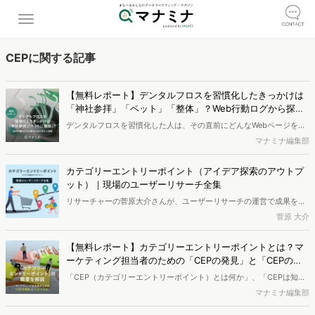
CEPに関する記事
【無料レポート】デンタルフロスを習慣化したきっかけは
「神社参拝」「ペット」「整体」？Web行動ログから探る1
2のCEPと人物像
デンタルフロスを習慣化した人は、その直前にどんなWebページを見
ていたのか ——「健康意識が高まったから」「歯医者で勧められたか
マナミナ編集部
ら」。新しい習慣のきっかけを尋ねると、こうした"もっともらしい理
由"が返ってきますが、本当のきっかけは本人すら自覚していないのか
カテゴリーエントリーポイント（アイデア探索のアウトプ
もしれません。 ヴァリューズでは、デンタルフロスを習慣化した人の
ット）｜現場のユーザーリサーチ全集
Web行動ログを分析し、「カテゴリーエントリーポイント（CEP）」
リサーチャーの菅原大介さんが、ユーザーリサーチの運営で成果を上
として考えられる興味・行動を導き出しました。浮かび上がってきた
げるアウトプットについて解説する「現場のユーザーリサーチ全
菅原 大介
のは「神社参拝」「ペットの飼育」「整体通い」など、一見無関係に
集」。今回はカテゴリーエントリーポイント（アイデア探索のアウト
見える12のCEP。その一部をご紹介します。※本レポートは記事のフ
プット）について寄稿いただきました。※本記事は菅原さんの書籍
ォームから無料でダウンロードできます。
【無料レポート】カテゴリーエントリーポイントとは？マ
『ユーザーリサーチのすべて』（マイナビ出版）と連動した内容を掲
ーケティング担当者のための「CEPの発見」と「CEPの活
載しています。
用」
「CEP（カテゴリーエントリーポイント）とは何か」、「CEPは知っ
ているが、どのように活用したらいいのかわからない」というマーケ
マナミナ編集部
ティング担当の方必見。本資料では、CEPの基本知識から、CEPを発