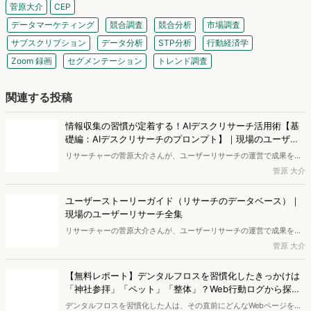
菅原 大介
株式会社アイスリーデザイン
chapter UI/UXデザイングループ スペシャリスト
菅原大介
リサーチャー。上智大学文学部新聞学科卒業。新卒で出版社の学研を経て、日系最
大手のマーケティングリサーチ会社で月次500問以上を運用する定量調査のディレ
クター業務を経験。総合ECサイト・アプリを運営する大手事業会社でデジタルプ
ロダクトの戦略企画を担当したのち、現在は株式会社アイスリーデザインでUI/UX
デザインの支援・研究に携わる。
デザインリサーチとマーケティングリサーチのトレンドをウォッチするニュースレ
ター「リサーチハック101」を個人で発行するほか、定量・定性の調査実務に精通
したリサーチのメンターとして活動や記事の監修も行っている。著書『ユーザーリ
サーチのすべて』（マイナビ出版）、『リサーチからはじめる仮説ドリブン・マー
ケティング』（WAVE出版）
X｜
https://twitter.com/diisuket
note｜
https://note.com/diisuket
ニュースレター｜
https://diisuket.theletter.jp
関連するキーワード