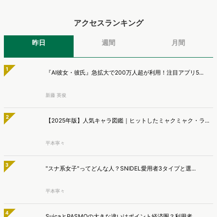
充し、放送局へ提供開始
いいます。
株式会社電通は、全国約1700万人規模のテレビ個人視聴データと、独
自の大規模生活者意識調査データを掛け合わせて、テレビ広告のデー
マナミナ編集部
タ集計や広告効果の分析ができるダッシュボード「Rasta!
（Resourceful Analysis System of TV Audience：ラスタ）」の機能
ヴァリューズ、消費者行動データをもとにAIがデータ抽出
を拡充し、放送局への提供を開始したことを発表しました。
から分析・マーケ戦略策定・レポート作成まで実行する
「Dockpit AIエージェント」を提供開始
インターネット行動ログ分析によるマーケティング調査・コンサルテ
ィングサービスを提供する株式会社ヴァリューズは、国内最大規模
マナミナ編集部
250万人のWeb行動ログデータを基盤としたマーケティングリサーチ
エンジン「Dockpit（ドックピット）」の新機能として、AIが市場分
AIっぽくても信頼低下は1割、約半数は『問い合わせ意欲が
析から仮説構築、レポート作成までを自律的にサポートする
低下』【TWOSTONE&Sons調査】
「Dockpit AIエージェント」の提供を開始いたしました。
株式会社TWOSTONE&Sonsは、BtoB商材の比較検討・発注業務に携
わる担当者を対象に、コンテンツのAIっぽさに関する意識調査を実施
マナミナ編集部
し、結果を公開しました。
AI検索時代の購買導線、AIで知りSNSや検索で確認 AI利
用者の57.2％が購入経験【TaTap調査】
株式会社TaTapは、全国20〜49歳の男女を対象に、AI検索の利用実態
と、AIで知った商品をどこで確かめているかを調査し、結果を公開し
マナミナ編集部
ました。