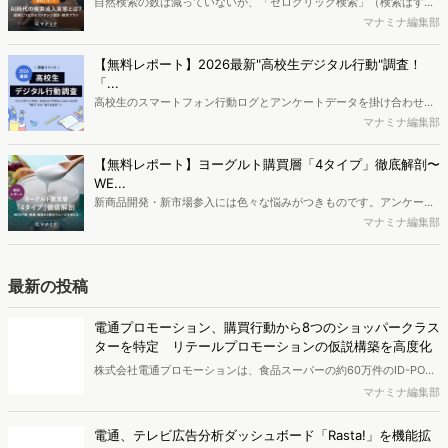
ていたのか ——「健康意識が高まったから」「歯医者で勧められたか
マナミナ編集部
ら」。新しい習慣のきっかけを尋ねると、こうした"もっともらしい理
由"が返ってきますが、本当のきっかけは本人すら自覚していないのか
ユーザーリサーチのFAQ（リサーチのデータベース）｜現
もしれません。 ヴァリューズでは、デンタルフロスを習慣化した人の
場のユーザーリサーチ全集
Web行動ログを分析し、「カテゴリーエントリーポイント（CEP）」
リサーチャーの菅原大介さんが、ユーザーリサーチの運営で成果を上
として考えられる興味・行動を導き出しました。浮かび上がってきた
げるアウトプットについて解説する「現場のユーザーリサーチ全
菅原 大介
のは「神社参拝」「ペットの飼育」「整体通い」など、一見無関係に
集」。今回はユーザーリサーチのFAQ（リサーチのデータベース）に
見える12のCEP。その一部をご紹介します。※本レポートは記事のフ
ついて寄稿いただきました。※本記事は菅原さんの書籍『ユーザーリ
ォームから無料でダウンロードできます。
調査結果のランディングページ（リサーチのデータベー
サーチのすべて』（マイナビ出版）と連動した内容を掲載していま
ス）｜現場のユーザーリサーチ全集
す。
リサーチャーの菅原大介さんが、ユーザーリサーチの運営で成果を上
げるアウトプットについて解説する「現場のユーザーリサーチ全
菅原 大介
集」。今回は調査結果のランディングページ（リサーチのデータベー
ス）について寄稿いただきました。※本記事は菅原さんの書籍『ユー
編集部おすすめの記事
ザーリサーチのすべて』（マイナビ出版）と連動した内容を掲載して
います。
独自の競合サイト分析やキーワード分析ができる、
Dockpi...
消費者ニーズが多様化する中、マーケティングの企画立案を進める上
で、競合分析や消費者分析の重要性がより高まっています。Web行動
マナミナ編集部
ログ分析ツール「Dockpit（ドックピット）」では、消費者Web行動
データを活用し、Web上の消費者行動を起点とした競合サイト分析や
【無料レポート】AI時代の検索流入実態とは？成果につな
消費者分析が可能です。今回はDockpitならではの利便性の高い機能
がる...
や活用方法を解説します。
自然検索の数は減っていないが、「ゼロクリック検索」（検索はする