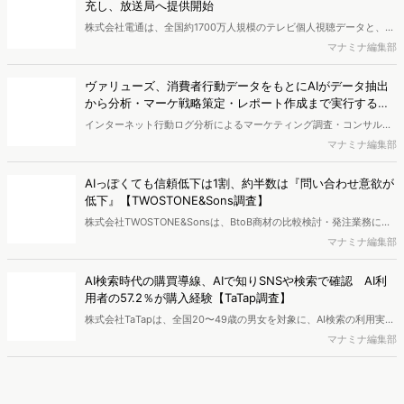
がページには流入しない）の割合が増加しているのが、AI時代の検索
マナミナ編集部
流入の現状と言われています。では、その要因はどのようなことなの
か、また、要因を理解した上で、成果に確実につながるコンテンツを
【無料レポート】2026最新"高校生デジタル行動"調査！
制作するにはどうするべきなのでしょうか。本レポートはこのような
「...
疑問をお抱えのSEO・Webマーケティングご担当者様におすすめの内
高校生のスマートフォン行動ログとアンケートデータを掛け合わせ、
容となっています。※本レポートは記事のフォームから無料でダウン
最新の若年層（高校生）におけるデジタル行動実態やSNSの利用傾向
マナミナ編集部
ロードできます。
に関する分析をおこないました。iPhone3GSの登場から十数年が経
ち、スマートフォンを取り巻く環境が成熟するなか、新興SNSの台頭
【無料レポート】ヨーグルト購買層「4タイプ」徹底解剖〜
により高校生のデジタルライフスタイルは新たな変化を見せていま
WE...
す。※資料は記事内の入力フォームより、ダウンロードいただけま
新商品開発・新市場参入には色々な悩みがつきものです。アンケート
す。
調査を実施しても、購買実態が不透明、新商品の受容性も判断しきれ
マナミナ編集部
ないなど、詰めきれない問題もあるかと思います。そこで本レポート
で提案するのが、「WEB行動・意識・購買の3視点」を活用し、どの
ようにして市場理解をしていけるのか、現状の既発商品のセグメント
最新の投稿
で相性の良いターゲットはどこかを明らかにするという調査手法で
す。新商品開発関連担当者様・マーケティング担当者様向け必見のレ
電通プロモーション、購買行動から8つのショッパークラス
ポートとなっています。※本レポートは記事のフォームから無料でダ
ターを特定 リテールプロモーションの仮説構築を高度化
ウンロードできます。
株式会社電通プロモーションは、食品スーパーの約60万件のID-POS
データと生活者の定性データをAIで分析し、購買行動の特徴に基づい
マナミナ編集部
た8つのショッパークラスターを特定しました。これにより購買時点
における生活者の意識や行動背景の把握が可能となり、リテールプロ
電通、テレビ広告分析ダッシュボード「Rasta!」を機能拡
モーションにおけるプランニングの高速化と高精度化を実現できると