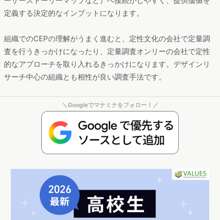
がりますが、CEP調査ではユーザー目線の新奇性を確保してそ
れを基調に独自のポジショニングを設定できます。
組織の既存活動やアセットをベースにしていると思考の制約が
ついて回りますが、CEPは既にユーザーにフィットしているア
イデアを吸収するアプローチを取るので、プロジェクト展開時
にストーリーも組み立てやすいのが利点です。
②数字中心の組織で質的な分析の価値を広める
CEP調査は、調査手法の分類は量的なアプローチを取る定量調
査でありながら、実態としてはインサイトの探索を目的とする
質的なアプローチを取る定性調査に近く、数字文化の組織が定
性調査の価値に触れる格好の入口になります。
得られた調査結果は戦略構築や体験設計のアウトプット（リー
ンキャンバス、SWOT分析、カスタマージャーニーマップ、ユ
ーザーストーリーマップなど）へ接続がしやすく、提供価値を