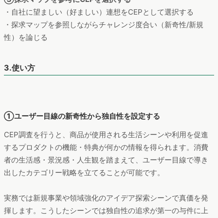
Cons/コンス（反対意見・デメリット）を書き込む
＜記入例＞
・Pros（賛成）：○○のアセットを活かせる、○○の強化方針
と合致
・Cons（反対）：○○の開発負荷が発生する、○○との一貫性
を検討
③探求マップを参考にCEPを選択する
・自社に望ましい（好ましい）連想をCEPとして選択する
・探求マップを参照しながらチャレンジ度合い（新奇性/新規
性）を論じる
3.使い方