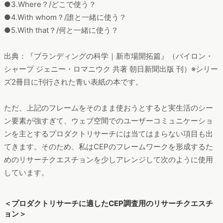
●3.Where？/どこで使う？
●4.With whom？/誰と一緒に使う？
●5.With that？/何と一緒に使う？
出典：『ブランディングの科学｜新市場開拓篇』（バイロン・
シャープ ジェニー・ロマニウク 共著 朝日新聞出版 刊）※シリー
ズ2冊目に刊行された青い表紙の本です。
ただ、上記のフレームをそのまま使おうとすると実生活のシー
ン要素が強すぎて、ウェブ空間でのユーザーコミュニケーショ
ンを主とするプロダクトリサーチには当てはまらない項目も出
てきます。そのため、私はCEPのフレームワークを形成するた
めのリサーチクエスチョンを少しアレンジして次のように使用
しています。
＜プロダクトリサーチに適したCEP調査用のリサーチクエスチ
ョン＞