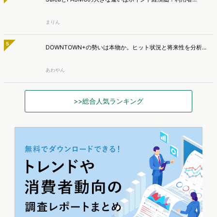
アクセスランキング
昨日
週間
月間
1
『AI彼女・彼氏』急拡大で200万人超が利用！注目アプリ5...
新藤 英俊
2
【2025年版】人気キャラ図鑑｜ヒットしたミャクミャク・ラ...
平本寧々
3
"スナ系女子"ってどんな人？SNIDEL愛用者3タイプと選...
平本寧々
4
SuicaとPASMOの大きな違いはポイント経済圏？利用者...