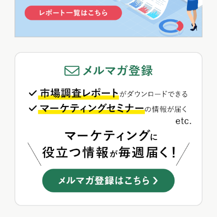
まりん
5
DOWNTOWN+の勢いは本物か。ヒット状況と将来性を分析...
あわやん
>>総合人気ランキング