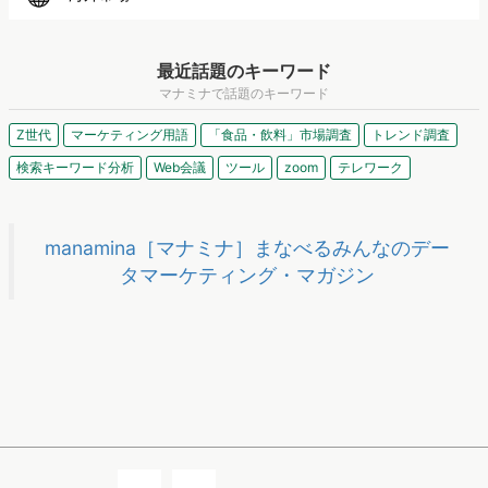
家電
自動車
アパレル
化粧品
人材
広告
EC
情報・通信
海外市場