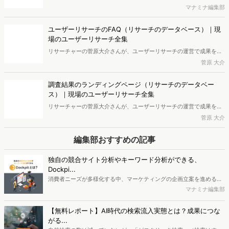
菅原大介
CEP
データマーケティング
競合調査
競合分析
市場調査
サブスクリプション
データ分析
STP分析
行動経済学
Zoom 録画
セグメンテーション
トレンド調査
関連する投稿
情報収集の習慣が定着する！AIデスクリサーチ活用術【基
礎編：AIデスクリサーチのプロンプト】｜現場のユーザー
リサーチ全集
リサーチャーの菅原大介さんが、ユーザーリサーチの運営で成果を上
げるアウトプットについて解説する「現場のユーザーリサーチ全
菅原 大介
集」。7月公開の本稿からは「情報収集の習慣が定着する！AIデスクリ
サーチ活用術」と題してAI活用ポイントについて連載します。初回は
ユーザーストーリーガイド（リサーチのデータベース）｜
「基礎編：AIデスクリサーチのプロンプト」の解説です。※本記事は
現場のユーザーリサーチ全集
菅原さんの書籍『ユーザーリサーチのすべて』（マイナビ出版）と連
リサーチャーの菅原大介さんが、ユーザーリサーチの運営で成果を上
動した内容を掲載しています。
げるアウトプットについて解説する「現場のユーザーリサーチ全
菅原 大介
集」。今回はユーザーストーリーガイド（リサーチのデータベース）
について寄稿いただきました。※本記事は菅原さんの書籍『ユーザー
【無料レポート】デンタルフロスを習慣化したきっかけは
リサーチのすべて』（マイナビ出版）と連動した内容を掲載していま
「神社参拝」「ペット」「整体」？Web行動ログから探る
す。
12のCEPと人物像
デンタルフロスを習慣化した人は、その直前にどんなWebページを見