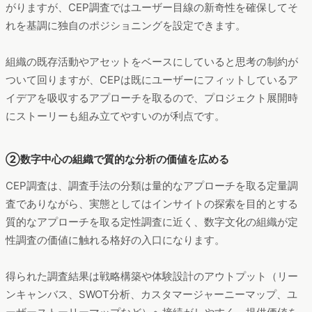
①ユーザー目線の新奇性から独自性を設定する
CEP調査を行うと、商品が使用される生活シーンや利用を促進
するプロダクトの機能・特典が何かの情報を得られます。消費
者の生活感・景況感・人生観を踏まえて、ユーザー目線で導き
出したカテゴリー戦略を立てることが可能です。
実務では新規事業や領域強化のアイデア探索シーンで真価を発
揮します。こうしたシーンでは独自性の追求が第一の与件に上