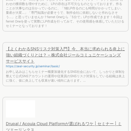
わせの獲得数を増やすために、LPの存在は不可欠なものとなっております。作る
ことが大事なのは分かっているのに、「1枚LP作るのにも時間がかかってしまい、
量産が大変...」「専門知識が必要そうで、制作会社に依頼しないと作れなさそ
う...」と思っていませんか？ferret Oneなら「5分で」LPが作成できます！今回は
ferret Oneを使って実際にLP作成を行ってみて、その使用感を体感していただける
セミナーとなっております！
【よくわかるSNSリスク対策入門】今、本当に求められる炎上に
強い組織づくりとは？ – 株式会社ジールコミュニケーションズ
サービスサイト
https://zeal-security.jp/seminar/basic/
お申し込みはこちらセミナー概要加速化するSNS社会において、しっかりと体制を
整えて公式SNSアカウントの運用や従業員のSNSリスク対策をしている組織は炎上
に強く、仮に炎上しても収束が速い傾向にあります。…
Drupal / Acquia Cloud Platformが選ばれるワケ | セミナー | ミ
ツエーリンクス