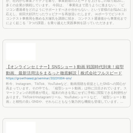
が、社内から事業アイデアを募り、事業創造のスピードを上げるこの取り組みに、
多くの企業が挑戦しています。 今回は、「事業化まで思うように進まない」「ビ
ジコン通過者をどのようにサポートすべきか分からない」という皆様のお悩みにお
応えし、前回大好評だったウェビナーを再放送いたします。 ㈱ポーラでビジネス
コンテスト事務局を務める大塚氏を講師に招き、コンテスト通過後から事業化まで
によく起こる「3つの課題」を乗り越えた実践事例を語っていただきます。
【オンラインセミナー】SNSショート動画 戦国時代到来！縦型
動画、最新活用法をまるっと徹底解説 | 株式会社フルスピード
https://growthseed.jp/seminar/20231004-sns/
昨今、Instagram、TikTok、YouTubeなど、動画視聴を前提としたSNSへの関心が
高まっています。その中でも、「縦型ショート動画」は特に注目されています。ス
マートフォンの利用者が増え、端末の向きを気にせずに手軽に閲覧できる利便性が
あります。TikTokやInstagramリール、YouTubeショートなど、「縦型ショート動
画」と相性の良いSNSや、それらにともなう魅力的な機能も登場しています。…
CDP導入の効果とは？~CDP入門ウェビナー事例編~ - CDP（カ