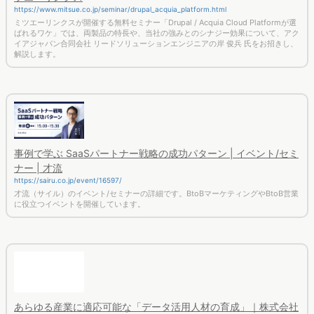
https://www.mitsue.co.jp/seminar/drupal_acquia_platform.html
ミツエーリンクスが開催する無料セミナー「Drupal / Acquia Cloud Platformが選
ばれるワケ」では、両製品の特長や、当社の強みとのシナジー効果について、アク
イアジャパン合同会社 リードソリューションエンジニアの岸 俊兵 氏をお招きし、
解説します。
事例で学ぶ SaaSパートナー戦略の成功パターン | イベント/セミ
ナー | 才流
https://sairu.co.jp/event/16597/
才流（サイル）のイベント/セミナーの詳細です。BtoBマーケティングやBtoB営業
に役立つイベントを開催しています。
あらゆる産業に適応可能な「データ活用人材の育成」｜株式会社