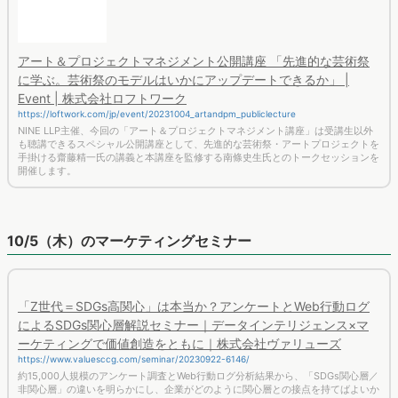
アート＆プロジェクトマネジメント公開講座 「先進的な芸術祭
に学ぶ。芸術祭のモデルはいかにアップデートできるか」 |
Event | 株式会社ロフトワーク
https://loftwork.com/jp/event/20231004_artandpm_publiclecture
NINE LLP主催、今回の「アート＆プロジェクトマネジメント講座」は受講生以外
も聴講できるスペシャル公開講座として、先進的な芸術祭・アートプロジェクトを
手掛ける齋藤精一氏の講義と本講座を監修する南條史生氏とのトークセッションを
開催します。
10/5（木）のマーケティングセミナー
「Z世代＝SDGs高関心」は本当か？アンケートとWeb行動ログ
によるSDGs関心層解説セミナー｜データインテリジェンス×マ
ーケティングで価値創造をともに｜株式会社ヴァリューズ
https://www.valuesccg.com/seminar/20230922-6146/
約15,000人規模のアンケート調査とWeb行動ログ分析結果から、「SDGs関心層／
非関心層」の違いを明らかにし、企業がどのように関心層との接点を持てばよいか
分析を行いました。また、実際に食品、化粧品、アパレルといったSDGs関連商品