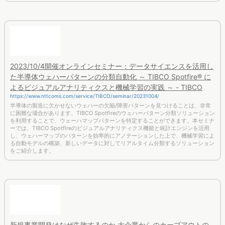
2023/10/4開催オンラインセミナー：データサイエンスを活用し
た半導体ウェハーパターンの分類自動化 ～ TIBCO Spotfire® に
よるビジュアルアナリティクスと機械学習の実践 ～ - TIBCO
https://www.nttcoms.com/service/TIBCO/seminar/20231004/
半導体の製造に欠かせないウェハーの欠陥/障害パターンを見つけることは、非常
に困難な場合があります。TIBCO Spotfireのウェハーパターン分類ソリューション
を利用することで、ウェーハマップパターンを特定することができます。本セミナ
ーでは、TIBCO Spotfireのビジュアルアナリティクス機能と統計エンジンを活用
し、ウェハーマップのパターンを効率的にアノテーションした上で、機械学習によ
る自動モデルの構築、新しいデータに対してリアルタイム分類するソリューション
をご紹介します。
新規事業開発はなぜ失敗するのか 大企業からのカーブアウトの