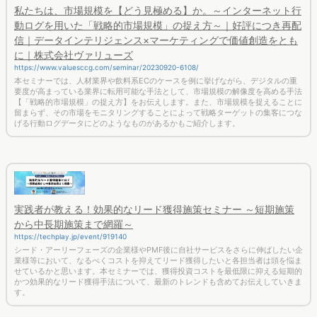
私たちは、市場規模を【どう見極める】か。～インターネット行
動ログを用いた「戦略的市場規模」の捉え方～｜好評につき再配
信｜データインテリジェンス×マーケティングで価値創造をとも
に｜株式会社ヴァリューズ
https://www.valuesccg.com/seminar/20230920-6108/
本セミナーでは、人材業界や飲料系ECのケースを例に挙げながら、デジタルの重
要度が高まっている業界に転用可能な手法として、市場規模の解像度を高める手法
【「戦略的市場規模」の捉え方】をお伝えします。また、市場規模を捉えることに
留まらず、その市場をモニタリングすることによって戦略ターゲットの集客につな
げる行動ログデータにどのようなものがあるかもご紹介します。
実践者が教える！効果的なリード獲得施策セミナー ～短期施策
から中長期施策まで網羅～
https://techplay.jp/event/919140
シード・アーリーフェーズの企業様やPMF後に自社サービスをさらに伸ばしたい企
業様等において、なるべくコストを抑えてリード獲得したいと各担当者は頭を悩ま
せているかと思います。本セミナーでは、獲得投資コストを最低限に抑える短期的
かつ効果的なリード獲得手法について、最新のトレンドも含めてお伝えしていきま
す。