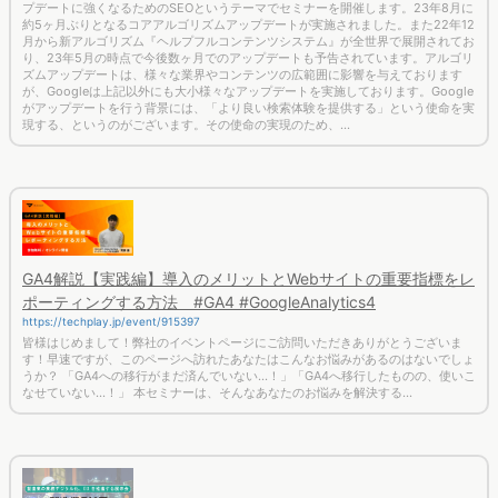
プデートに強くなるためのSEOというテーマでセミナーを開催します。23年8月に
約5ヶ月ぶりとなるコアアルゴリズムアップデートが実施されました。また22年12
月から新アルゴリズム『ヘルプフルコンテンツシステム』が全世界で展開されてお
り、23年5月の時点で今後数ヶ月でのアップデートも予告されています。アルゴリ
ズムアップデートは、様々な業界やコンテンツの広範囲に影響を与えております
が、Googleは上記以外にも大小様々なアップデートを実施しております。Google
がアップデートを行う背景には、「より良い検索体験を提供する」という使命を実
現する、というのがございます。その使命の実現のため、...
GA4解説【実践編】導入のメリットとWebサイトの重要指標をレ
ポーティングする方法 #GA4 #GoogleAnalytics4
https://techplay.jp/event/915397
皆様はじめまして！弊社のイベントページにご訪問いただきありがとうございま
す！早速ですが、このページへ訪れたあなたはこんなお悩みがあるのはないでしょ
うか？ 「GA4への移行がまだ済んでいない...！」「GA4へ移行したものの、使いこ
なせていない...！」 本セミナーは、そんなあなたのお悩みを解決する...