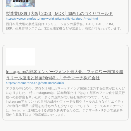
製造業DX展 [大阪] 2023 | MDX | 関西ものづくりワールド
https://www.manufacturing-world.jp/kansai/ja-jp/about/mdx.html
西日本最大級の製造業向けITソリューションの展示会。CAD、CAE、PDM、
ERP、生産管理システム、3次元測定機などが出展し、商談が行なわれています。
Instagramの顧客エンゲージメント最大化～フォロワー増加を狙
うリール運用と動画制作術～ | テテマーチ株式会社
https://tetemarche.co.jp/seminar/231004
デジタル時代の今、SNSを活用したマーケティング施策に注力する企業がほとんど
になりました。 特にInstagramは、認知施策だけではなく顧客のファン化や購買行
動への影響度も高いため、多くの企業が取り組む媒体の1つです。 ただ、
Instagramアカウントの運用の成果やフィード投稿やリールのようなクリエイティ
ブの制作〜運用に課題をお持ちの方も少なくないでしょう。 そこで本セミナーで
は、Instagram運用における課題を解決するために、テテマーチ×リチカで最新事
例から具体手法まで徹底解説いたします。