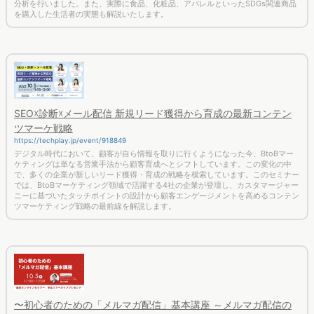
を購入した生活者の実態も解説いたします。
SEO☓診断☓メール配信 新規リード獲得から育成の最新コンテン
ツマーケ戦略
https://techplay.jp/event/918849
デジタル時代において、顧客が自ら情報を取りに行くようになった今、BtoBマー
ケティングは単なる営業手法から顧客育成へとシフトしています。この変化の中
で、多くの企業が新しいリード獲得・育成の戦略を模索しています。このセミナー
では、BtoBマーケティング領域で活躍する4社の企業が登壇し、カスタマージャー
ニーに基づいたタッチポイントの設計から顧客エンゲージメントを高めるコンテン
ツマーケティング戦略の最前線を解説します。
〜初心者のための「メルマガ配信」基本講座 ～メルマガ配信の
準備から効果測定まで～