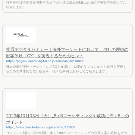
持率を伸ばす施策を考案するまでの一連の流れをMixpanelのデモ実演を通してご
紹介します。
電通デジタルセミナー｜海外マーケットにおいて、自社の理想の
顧客体験（CX）を実現するためのヒント
https://pages2.dentsudigital.co.jp/seminar/20231003/
日本企業が海外マーケットにてCXを展開し、効率的なプロジェクト進行を実現す
るための具体的な取り組みを、様々な事例とあわせてご紹介します。
2023年10月03日（火）_BtoBマーケティングを成功に導く5つの
ポイント
https://www.directorbank.co.jp/seminar/231003
コンテンツ制作25年の経験、多くのBtoBマーケティングの企画立案の経験を持つ