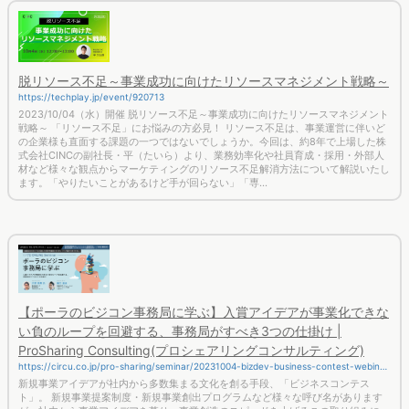
脱リソース不足～事業成功に向けたリソースマネジメント戦略～
https://techplay.jp/event/920713
2023/10/04（水）開催 脱リソース不足～事業成功に向けたリソースマネジメント
戦略～ 「リソース不足」にお悩みの方必見！ リソース不足は、事業運営に伴いど
の企業様も直面する課題の一つではないでしょうか。今回は、約8年で上場した株
式会社CINCの副社長・平（たいら）より、業務効率化や社員育成・採用・外部人
材など様々な観点からマーケティングのリソース不足解消方法について解説いたし
ます。「やりたいことがあるけど手が回らない」「専...
【ポーラのビジコン事務局に学ぶ】入賞アイデアが事業化できな
い負のループを回避する、事務局がすべき3つの仕掛け |
ProSharing Consulting(プロシェアリングコンサルティング)
https://circu.co.jp/pro-sharing/seminar/20231004-bizdev-business-contest-webina
r/
新規事業アイデアが社内から多数集まる文化を創る手段、「ビジネスコンテス
ト」。 新規事業提案制度・新規事業創出プログラムなど様々な呼び名があります