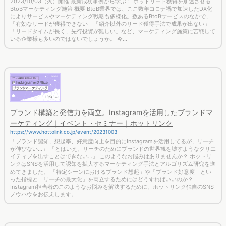
2023/10/03（火）開催 最新成功事例から学ぶ！ ホットリード獲得を加速させる
BtoBマーケティング施策 概要 BtoB業界では、ここ数年コロナ禍で加速したDX化
によりサービスやマーケティング戦略も多様化。数あるBtoBサービスのなかで、
「有効なリードが獲得できない」「紹介以外のリード獲得手法で成果が出ない」
「リードタイムが長く、先行投資が難しい」など、マーケティング施策に苦戦して
いる企業様も多いのではないでしょうか。 今...
ブランド構築と発信力を両立。Instagramを活用したブランドマ
ーケティング｜イベント・セミナー｜ホットリンク
https://www.hottolink.co.jp/event/20231003
「ブランド認知、想起率、好意度向上を目的にInstagramを活用してるが、リーチ
が伸びない...」 「とはいえ、リーチのためにブランドの世界観を壊すようなクリエ
イティブを出すことはできない...」 このようなお悩みはありませんか？ ホットリ
ンクはSNSを活用して認知を拡大するマーケティング手法とアルゴリズム研究を進
めてきました。 「特定シーンにおけるブランド想起」や「ブランド好意度」とい
った指標と「リーチの最大化」を両立するためにはどうすればいいのか？
Instagram担当者のこのようなお悩みを解決するために、ホットリンク独自のSNS
ノウハウをお伝えします。