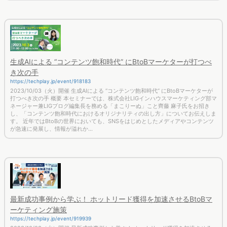
生成AIによる “コンテンツ飽和時代” にBtoBマーケターが打つべ
き次の手
https://techplay.jp/event/918183
2023/10/03（火）開催 生成AIによる “コンテンツ飽和時代” にBtoBマーケターが
打つべき次の手 概要 本セミナーでは、株式会社LIGインハウスマーケティング部マ
ネージャー兼LIGブログ編集長を務める「まこりーぬ」こと齊藤 麻子氏をお招き
し、「コンテンツ飽和時代におけるオリジナリティの出し方」についてお伝えしま
す。 近年ではBtoBの世界においても、SNSをはじめとしたメディアやコンテンツ
が急速に発展し、情報が溢れか...
最新成功事例から学ぶ！ ホットリード獲得を加速させるBtoBマ
ーケティング施策
https://techplay.jp/event/919939