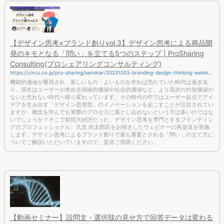
【デザイン思考×ブランド創りvol.3】デザイン思考による商品開
発のキモとなる「問い」を立てる5つのステップ | ProSharing
Consulting(プロシェアリングコンサルティング)
https://circu.co.jp/pro-sharing/seminar/20231003-branding-design-thinking-webina
r/
機能的価値が重視され、新しいもの・よいものを作れば売れていた時代は過ぎ去
り、現在はユーザーが求める情緒的価値や社会的価値など、より高次の付加価値が
ないと売れない時代へ移り変わっています。その時代の中ではユーザー起点でアイ
デアを生み出す「デザイン思考型」のイノベーションを起こすことが注目されてい
ますが、概念を学んでも実際のプロセスに落とし込めないという方は多いのではな
いでしょうか？そこで前回大好評だった、デザイン思考を専門とするブランディン
グのプロフェッショナル、久志 尚太郎氏をお招きしたウェビナーの再放送を実施
します。デザイン思考によるブランド創りで最も重要とされる「問い」の立て方に
ついてご解説いただいていますので、是非ご視聴ください。
【動画セミナー】設問文・選択肢の見せ方で回答データは変わる