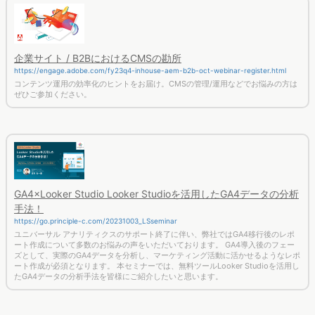
企業サイト / B2BにおけるCMSの勘所
https://engage.adobe.com/fy23q4-inhouse-aem-b2b-oct-webinar-register.html
コンテンツ運用の効率化のヒントをお届け。CMSの管理/運用などでお悩みの方は
ぜひご参加ください。
GA4×Looker Studio Looker Studioを活用したGA4データの分析
手法！
https://go.principle-c.com/20231003_LSseminar
ユニバーサル アナリティクスのサポート終了に伴い、弊社ではGA4移行後のレポ
ート作成について多数のお悩みの声をいただいております。 GA4導入後のフェー
ズとして、実際のGA4データを分析し、マーケティング活動に活かせるようなレポ
ート作成が必須となります。 本セミナーでは、無料ツールLooker Studioを活用し
たGA4データの分析手法を皆様にご紹介したいと思います。