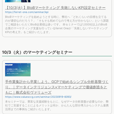
【10/3(火) 】BtoBマーケティング 失敗しないKPI設定セミナー
https://ferret-one.com/seminar/kpi
BtoBマーケティングを始めようとする時に、弊社へ「どれくらいの目標を立てる
のが適切なのだろう？」「そもそも初めてなので考え方が分からない」という課題
でご相談をいただくBtoB企業様は多いです。 本セミナーでは1,000社以上のBtoB
企業のマーケティング支援を行っているferret Oneが「失敗しないマーケティング
KPIの考え方」をご紹介いたします。
10/3（火）のマーケティングセミナー
手作業集計から卒業しよう。GCPで始めるシンプル分析基盤づく
り。｜データインテリジェンス×マーケティングで価値創造をと
もに｜株式会社ヴァリューズ
https://www.valuesccg.com/seminar/20230919-6093/
本セミナーでは、豊富な支援経験をもとに、なぜデータ分析基盤が必要なのか、弊
社でご支援することによるメリットは何か、かんたんな部分導入からシステム連携
活用までの事例をご紹介いたします。