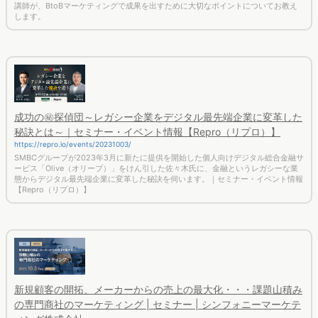
講師が、BtoBマーケティングで成果を出すために大切なポイントについてお教え
します。
成功の㊙探偵団～レガシー企業をデジタル最先端企業に変革した
秘訣とは～｜セミナー・イベント情報【Repro（リプロ）】
https://repro.io/events/20231003/
SMBCグループが2023年3月に新たに提供を開始した個人向けデジタル総合金融サ
ービス「Olive（オリーブ）」をけん引した佐々木氏に、金融というレガシーな業
態からデジタル最先端企業に変革した秘訣を伺います。｜セミナー・イベント情報
【Repro（リプロ）】
新規顧客の開拓、メーカーからの売上の最大化・・・課題山積み
の専門商社のマーケティング | セミナー | シンフォニーマーケテ