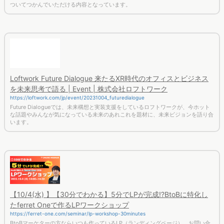
ついてつかんでいただける内容となっています。
Loftwork Future Dialogue 来たるXR時代のオフィスとビジネス
を未来思考で語る | Event | 株式会社ロフトワーク
https://loftwork.com/jp/event/20231004_futuredialogue
Future Dialogueでは、未来構想と実装支援をしているロフトワークが、今ホット
な話題やみんなが気になっている未来のあれこれを題材に、未来ビジョンを語り合
います。
【10/4(水) 】【30分でわかる】5分でLPが完成!?BtoBに特化し
たferret Oneで作るLPワークショップ
https://ferret-one.com/seminar/lp-workshop-30minutes
BtoBマーケターの方ならいつも作っているLP（ランディングページ）。お問い合