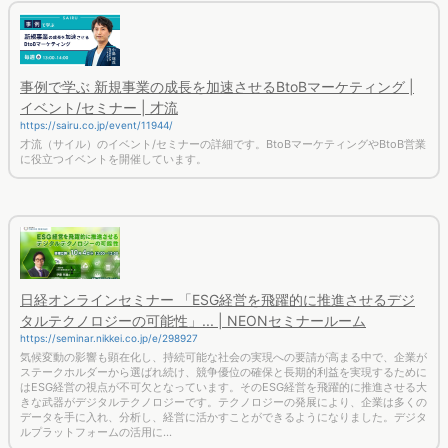
事例で学ぶ 新規事業の成長を加速させるBtoBマーケティング |
イベント/セミナー | 才流
https://sairu.co.jp/event/11944/
才流（サイル）のイベント/セミナーの詳細です。BtoBマーケティングやBtoB営業
に役立つイベントを開催しています。
日経オンラインセミナー 「ESG経営を飛躍的に推進させるデジ
タルテクノロジーの可能性」... | NEONセミナールーム
https://seminar.nikkei.co.jp/e/298927
気候変動の影響も顕在化し、持続可能な社会の実現への要請が高まる中で、企業が
ステークホルダーから選ばれ続け、競争優位の確保と長期的利益を実現するために
はESG経営の視点が不可欠となっています。そのESG経営を飛躍的に推進させる大
きな武器がデジタルテクノロジーです。テクノロジーの発展により、企業は多くの
データを手に入れ、分析し、経営に活かすことができるようになりました。デジタ
ルプラットフォームの活用に...