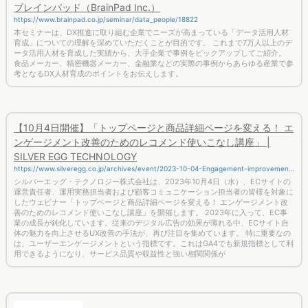
ブレインパッド（BrainPad Inc.）
https://www.brainpad.co.jp/seminar/data_people/18822
本セミナーは、DX推進に取り組む企業でニーズが高まっている「データ活用人材
育成」についての理解を深めていただくことが目的です。 これまで7万人以上のデ
ータ活用人材を育成した実績から、大手企業で事例をピックアップしてご紹介。
食品メーカー、精密機器メーカー、金融業などの実際の事例からあらゆる産業で参
考となるDX人材育成のポイントをお伝えします。
【10月4日開催】「トップページと商品詳細ページを変える！ エ
ンゲージメント改善のためのレコメンド使いこなし講座」 |
SILVER EGG TECHNOLOGY
https://www.silveregg.co.jp/archives/event/2023-10-04-Engagement-improvement
-webinar
シルバーエッグ・テクノロジー株式会社は、2023年10月4日（水）、ECサイトの
運営責任者、運用実務担当者および顧客コミュニケーション担当者の皆様を対象に
したウェビナー「トップページと商品詳細ページを変える！ エンゲージメント改
善のためのレコメンド使いこなし講座」を開催します。 2023年に入って、EC事
業の成長が鈍化しています。従来のデジタル広告の効果が薄れる中、ECサイト自
体の魅力を向上させるUX改善の手法が、再び注目を集めています。 特に重要なの
は、ユーザーエンゲージメントという指標です。これはGA4でも新規指標として利
用できるようになり、サービス品質や収益性と強い相関関係が