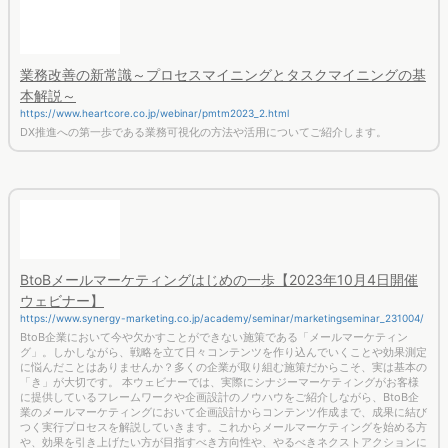
業務改善の新常識～プロセスマイニングとタスクマイニングの基
本解説～
https://www.heartcore.co.jp/webinar/pmtm2023_2.html
DX推進への第一歩である業務可視化の方法や活用についてご紹介します。
BtoBメールマーケティングはじめの一歩【2023年10月4日開催
ウェビナー】
https://www.synergy-marketing.co.jp/academy/seminar/marketingseminar_231004/
BtoB企業において今や欠かすことができない施策である「メールマーケティン
グ」。しかしながら、戦略を立て日々コンテンツを作り込んでいくことや効果測定
に悩んだことはありませんか？多くの企業が取り組む施策だからこそ、実は基本の
「き」が大切です。 本ウェビナーでは、実際にシナジーマーケティングがお客様
に提供しているフレームワークや企画設計のノウハウをご紹介しながら、BtoB企
業のメールマーケティングにおいて企画設計からコンテンツ作成まで、成果に結び
つく実行プロセスを解説していきます。これからメールマーケティングを始める方
や、効果を引き上げたい方が目指すべき方向性や、やるべきネクストアクションに