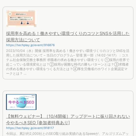
採用率を高める！働きやすい環境づくりのコツとSNSを活用した
採用方法について
https://techplay.jp/event/916876
2023/10/04（水）開催 採用率を高める！働きやすい環境づくりのコツとSNSを活
用した採用方法について – 当日のプログラム– 登壇 第一部（14:02-14:17）：コス
テム社会保険労務士事務所 求職者の求める働きやすい環境づくり ①採用の世界で
起こっている環境変化とは？②採用が困難な時代の勝ちパターンとは？③求職者
の求める働きやすい環境をつくる方法とは？④厚生労働省のホワイト企業認定マ
ークとは？ ...
【無料ウェビナー】［10/4開催］アップデートに振り回されない
今やるべきSEO [参加者特典あり]
https://techplay.jp/event/918117
今回は、累計約2,000社とのSEO取り組み実績のあるSpeeeが、アルゴリズムアッ