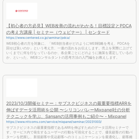
【初心者の方必見】WEB改善の流れがわかる！目標設定とPDCA
の考え方講座 | セミナー（ウェビナー） | センタード
https://www.centered.co.jp/seminar/pdca/
WEB初心者の方を対象に、「WEB担当者がどのようにWEB戦略を考え、PDCAを
回せば良いのか」という考え方、一連の流れをお伝えします。売上を実際に上げて
いくまでに何を行なっているのか、各企業ごとにどのように施策を選定しているの
か、といった、WEBコンサルタントの思考方法の入門編をお教えします。
2023/10/3開催セミナー：サブスクビジネスの最重要指標ARRを
伸ばすデータ活用術を公開 〜シリコンバレーMixpanel社の分析
テクニックを学ぶ、Sansanの活用事例もご紹介〜 - Mixpanel
https://www.nttcoms.com/service/mixpanel/seminar/20231003/
サブスクビジネスの最重要指標であるARRを伸ばすためのデータ活用セミナーで
す。サービス内で発生するユーザーの行動を可視化することで、優良顧客の行動パ
ターンを把握し、新規顧客や見込顧客へのコミュニケーションを最適化し、顧客維