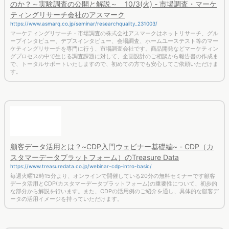
のか？～実験調査の公開と解説～ 10/3(火) - 市場調査・マーケ
ティングリサーチ会社のアスマーク
https://www.asmarq.co.jp/seminar/researchquality_231003/
マーケティングリサーチ・市場調査の株式会社アスマークはネットリサーチ、グル
ープインタビュー、デプスインタビュー、会場調査、ホームユーステスト等のマー
ケティングリサーチを専門に行う、市場調査会社です。商品開発などマーケティン
グプロセスの中で生じる調査課題に対して、企画設計のご相談から報告書の作成ま
で、トータルサポートいたしますので、初めての方でも安心してご依頼いただけま
す。
顧客データ活用とは？~CDP入門ウェビナー基礎編~ - CDP（カ
スタマーデータプラットフォーム）のTreasure Data
https://www.treasuredata.co.jp/webinar-cdp-intro-basic/
毎週火曜12時15分より、オンラインで開催している20分の無料セミナーです顧客
データ活用とCDP(カスタマーデータプラットフォーム)の重要性について、初歩的
な部分から解説を行います。また、CDPの活用例のご紹介を通し、具体的な顧客デ
ータの活用イメージを持っていただけます。