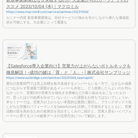
ススメ 2023/10/04 (水)｜マクロミル
https://www.macromill.com/service/seminar/20231004/
セミナー内容 新規事業開発は、自社サービスの強みを生かしながら新たな価値提
供を可能にする、大企業にとって重要な
【Salesforce導入企業向け】営業力が上がらないボトルネックを
徹底解説！-成功の鍵は「質」と「人」- | 株式会社サンブリッジ
https://www.sunbridge.com/seminar/20231004_teamspirit/
貴社の営業部門では売上目標を毎月達成するメンバーもいる一方で、なかなか成果
につながらず育成面で課題があるメンバーも存在し、どう改善したらよいのか判ら
なかったり、営業DXや営業力を強化する研修などの取り組みをおこなったもの
の、思ったほどの結果を出せていないといった課題をお持ちではないでしょうか。
本セミナーでは、営業力が上がらない本質的な要因に着目し、ブラックボックス化
しがちな営業のパフォーマンスをSalesforceを活用して可視化するとともに、営業
活動の質を高めるための改善点を見出すしくみのご紹介と、営業人員をハイパフォ
ーマーに育てるコツや顧客データの活用方法について解説します。