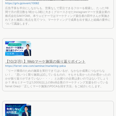
https://grtx.jp/event/10062
広告予算を半分にしながらも、営業なしで受注できるフローを模索し、たった1年
間で月の受注数を1桁から3桁に大きくグロースさせたInstagramマーケ支援企業の
株式会社SAKIYOMI。本ウェビナーではマーケティング責任者の田中さんが実施さ
れてきた施策に焦点を充てつつ、マーケティングで成果を出す個人と組織の要件に
ついて議論します。
【10/2(月) 】Webマーケ施策の振り返りポイント
https://ferret-one.com/seminar/marketing-pdca
「リード獲得のための施策を実行できてはいるが、なかなか成果につながらな
い！」「思いつく限り施策は試しているものの、そもそも良かったのか悪かったの
かが振り返りができていない・・・」 とお困りの企業は多いのではないでしょう
か？ 本セミナーでは1,000社以上のBtoB企業のマーケティング支援を行っている
ferret Oneが「正しくマーケ施策のPDCAを回す方法」をご紹介いたします。