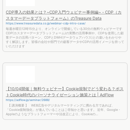
スタマーデータプラットフォーム）のTreasure Data
https://www.treasuredata.co.jp/webinar-cdp-intro-case/
毎週水曜日12時15分より、オンラインで開催している30分の無料ウェビナーです
CDP(カスタマーデータプラットフォーム)の実際の活用事例や、CDPを使用した顧
客データの活用パターン、CDPとDWH(データウェアハウス)との違いをわかりや
すく解説します。皆様の会社や部門での顧客データやCDPの活用イメージを持って
いただけます
【10/04開催｜無料ウェビナー】Cookie規制でどう変わる？ポス
トCookie時代のパーソナライゼーション施策とは | AdFlow
https://adflow.jp/seminar/2688/
【 講演概要 】 WEB広告やデジタルマーケティングに携わる方であれば、
「Cookie規制強化」が進んでいることはご存知かと思います。 近年、Google・
Appleのようなプラットフォーマーや法改正により、Cookieの…