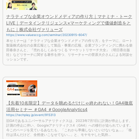
ナラティブな企業オウンドメディアの作り方｜マナミナ・トーク
LIVE｜データインテリジェンス×マーケティングで価値創造をと
もに｜株式会社ヴァリューズ
https://www.valuesccg.com/seminar/20230915-6047/
本セミナーは「ナラティブな企業オウンドメディアの作り方」をテーマに、ロート
製薬株式会社の企業広報として製品・事業の広報、企業ブランディングに携わる柴
田春奈さんと、『売れるしくみをつくる マーケットリサーチ大全』（明日香出版
社）などリサーチに関する著作を持つ、リサーチャーの菅原大介さんによる対談セ
ッションです。
【先着10名限定】データを眺めるだけじゃ終われない！GA4徹底
活用セミナー ＃GA4 ＃GoogleAnalytics4
https://techplay.jp/event/915313
旧GAであるユニバーサルアナリティクスは、2023年7月1日に計測が停止します。
計測の停止に伴い、Googleアナリティクス4（GA4）への移行が迫られています。
今このページを見ているあなたも、「これから準備しないといけないなぁ...」「移
行は済んだけど、全然使いこなせてない...」と、モヤモヤした気持...