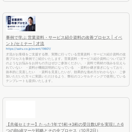
事例で学ぶ 営業資料・サービス紹介資料の改善プロセス | イベ
ント/セミナー | 才流
https://sairu.co.jp/event/19601/
才流がお客様をご支援する際、実際に行っている営業資料・サービス紹介資料の改
善プロセスを事例でご紹介いたします。営業資料・サービス紹介資料について以下
のようなお悩みをお持ちの方はぜひご参加ください。・資料で商材の強みを伝えら
れていない ・資料が機能説明的になっている ・資料か継ぎ接ぎになっており、
抜本的に見直したい ・資料を見直したいが、効果的な進め方がわからない ご参
加いただいた方々に実践いただけるよう、弊社のコンサルティングで使用している
テンプレートも提供いたします。
【共催セミナー】たった1年で1桁→3桁の受注数UPを実現した6
つのBtoBマーケ戦略とその全プロセス（10月2日）