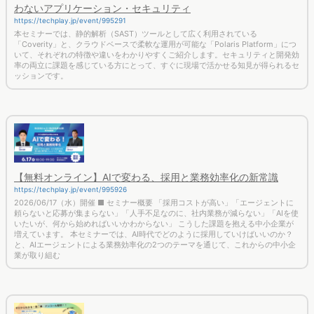
わないアプリケーション・セキュリティ
https://techplay.jp/event/995291
本セミナーでは、静的解析（SAST）ツールとして広く利用されている
「Coverity」と、クラウドベースで柔軟な運用が可能な「Polaris Platform」につ
いて、それぞれの特徴や違いをわかりやすくご紹介します。セキュリティと開発効
率の両立に課題を感じている方にとって、すぐに現場で活かせる知見が得られるセ
ッションです。
【無料オンライン】AIで変わる、採用と業務効率化の新常識
https://techplay.jp/event/995926
2026/06/17（水）開催 ■ セミナー概要 「採用コストが高い」「エージェントに
頼らないと応募が集まらない」「人手不足なのに、社内業務が減らない」「AIを使
いたいが、何から始めればいいかわからない」 こうした課題を抱える中小企業が
増えています。 本セミナーでは、AI時代でどのように採用していけばいいのか？
と、AIエージェントによる業務効率化の2つのテーマを通じて、これからの中小企
業が取り組む