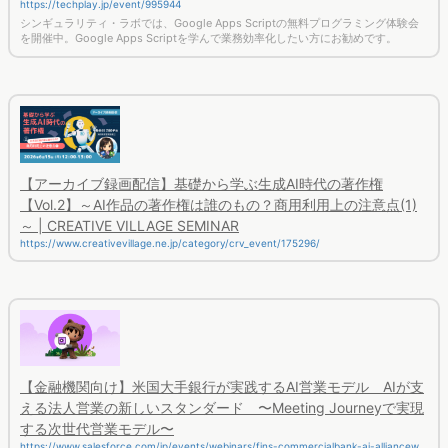
https://techplay.jp/event/995944
シンギュラリティ・ラボでは、Google Apps Scriptの無料プログラミング体験会
を開催中。Google Apps Scriptを学んで業務効率化したい方にお勧めです。
【アーカイブ録画配信】基礎から学ぶ生成AI時代の著作権
【Vol.2】～AI作品の著作権は誰のもの？商用利用上の注意点(1)
～ | CREATIVE VILLAGE SEMINAR
https://www.creativevillage.ne.jp/category/crv_event/175296/
【金融機関向け】米国大手銀行が実践するAI営業モデル AIが支
える法人営業の新しいスタンダード 〜Meeting Journeyで実現
する次世代営業モデル〜
https://www.salesforce.com/jp/events/webinars/fins-commercialbank-ai-alliancewe