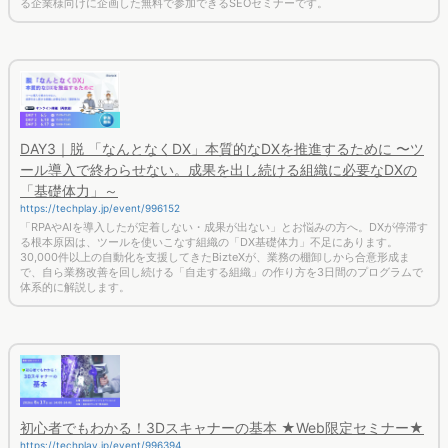
る企業様向けに企画した無料で参加できるSEOセミナーです。
DAY3｜脱 「なんとなくDX」本質的なDXを推進するために 〜ツ
ール導入で終わらせない。成果を出し続ける組織に必要なDXの
「基礎体力」～
https://techplay.jp/event/996152
「RPAやAIを導入したが定着しない・成果が出ない」とお悩みの方へ。DXが停滞す
る根本原因は、ツールを使いこなす組織の「DX基礎体力」不足にあります。
30,000件以上の自動化を支援してきたBizteXが、業務の棚卸しから合意形成ま
で、自ら業務改善を回し続ける「自走する組織」の作り方を3日間のプログラムで
体系的に解説します。
初心者でもわかる！3Dスキャナーの基本 ★Web限定セミナー★
https://techplay.jp/event/996394