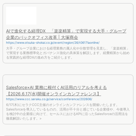
AIで進化する経理DX 「楽楽精算」で実現する大手・グループ
企業のバックオフィス改革 | 大塚商会
https://www.otsuka-shokai.co.jp/event/region/26/t0617laonline/
大手・グループ企業における経理業務の属人化や分散管理を見直し、「楽楽精算」
で実現する業務標準化とガバナンス強化の具体策を解説します。経費精算から始め
る実践的な経理DXの進め方をご紹介します。
Salesforce×AI 業務に根付くAI活用のリアルを考える
【2026.6.17(水)開催オンラインカンファレンス】
https://www.ccc.seraku.co.jp/service/conference/202606/
6/17(木)にセラクCCC主催のオンラインカンファレンスを開催いたします。
Salesforceを導入しているものの、活用が不十分と感じている企業様や、今後導入
を検討中の企業様に向けて、セールスにおけるKPIに沿ったSalesforceの活用法を
徹底解説いたします。>