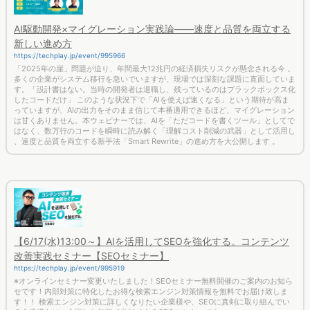
AI駆動開発×マイグレーション実践論――速度と品質を両立する
新しい進め方
https://techplay.jp/event/995966
「2025年の崖」問題が迫り、年間最大12兆円の経済損失リスクが懸念される今 。
多くの企業がシステム移行を急いでいますが、現場では深刻な課題に直面していま
す。「設計書はない。当時の開発者は退職し、残っているのはブラックボックス化
したコードだけ」 このような状況下で「AIを使えば速くなる」という期待が高ま
っていますが、AIの出力をそのまま信じて本番適用できるほど、マイグレーション
は甘くありません。本ウェビナーでは、AIを「ただコードを書くツール」としてで
はなく、数万行のコードを瞬時に読み解く「理解コスト削減の武器」として活用し
、速度と品質を両立する新手法「Smart Rewrite」の進め方を大公開します 。
【6/17(水)13:00～】AIを活用してSEOを強化する。コンテンツ
改善実践セミナー【SEOセミナー】
https://techplay.jp/event/995919
※オンラインセミナー変更いたしました！SEOセミナー無料開催のご案内のお知ら
せです！内部対策に特化したお得な検索エンジン対策情報を無料でお届け致しま
す！！ 検索エンジン対策に詳しくなりたい企業様や、SEOに真剣に取り組んでい