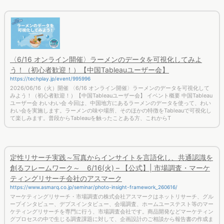
〈6/16 オンライン開催〉ラーメンのデータを可視化してみよ
う！（初心者歓迎！）【中国Tableauユーザー会】
https://techplay.jp/event/995996
2026/06/16（火）開催 〈6/16 オンライン開催〉ラーメンのデータを可視化して
みよう！（初心者歓迎！）【中国Tableauユーザー会】 イベント概要 中国Tableau
ユーザー会 わいわい会 今回は、中国地方にあるラーメンのデータを使って、わい
わい会を実施します。ラーメンの味や場所、そのほかの特徴をTableauで可視化し
て楽しみます。普段からTableauを触ったことある方、これからT
定性リサーチ実践～写真からインサイトを言語化し、共通認識を
創るフレームワーク～ 6/16(火) – 【公式】| 市場調査・マーケ
ティングリサーチ会社のアスマーク
https://www.asmarq.co.jp/seminar/photo-insight-framework_260616/
マーケティングリサーチ・市場調査の株式会社アスマークはネットリサーチ、グル
ープインタビュー、デプスインタビュー、会場調査、ホームユーステスト等のマー
ケティングリサーチを専門に行う、市場調査会社です。商品開発などマーケティン
グプロセスの中で生じる調査課題に対して、企画設計のご相談から報告書の作成ま