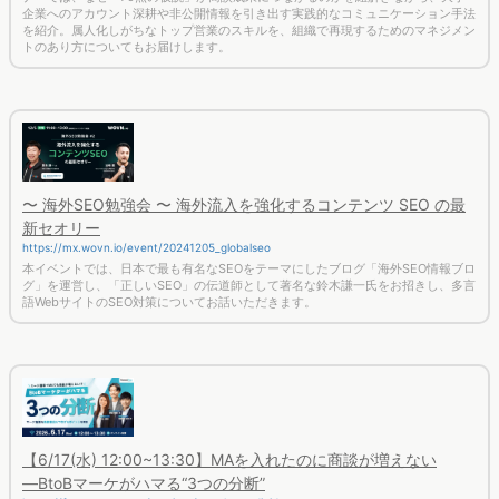
企業へのアカウント深耕や非公開情報を引き出す実践的なコミュニケーション手法
を紹介。属人化しがちなトップ営業のスキルを、組織で再現するためのマネジメン
トのあり方についてもお届けします。
〜 海外SEO勉強会 〜 海外流入を強化するコンテンツ SEO の最
新セオリー
https://mx.wovn.io/event/20241205_globalseo
本イベントでは、日本で最も有名なSEOをテーマにしたブログ「海外SEO情報ブロ
グ」を運営し、「正しいSEO」の伝道師として著名な鈴木謙一氏をお招きし、多言
語WebサイトのSEO対策についてお話いただきます。
【6/17(水) 12:00~13:30】MAを入れたのに商談が増えない
―BtoBマーケがハマる“3つの分断”