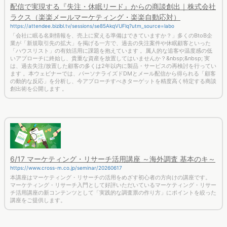
配信で実現する『失注・休眠リード』からの商談創出｜株式会社
ラクス（楽楽メールマーケティング・楽楽自動応対）
https://attendee.bizibl.tv/sessions/se85AkqVUFlq?utm_source=labo
「会社に眠る名刺情報を、売上に変える準備はできていますか？」多くのBtoB企
業が「新規取引先の拡大」を掲げる一方で、過去の失注案件や休眠顧客といった
「ハウスリスト」の有効活用に課題を抱えています 。属人的な追客や温度感の低
いアプローチに終始し、貴重な資産を放置してはいませんか？&nbsp;&nbsp; 実
は、過去失注/放置した顧客の多くは2年以内に製品・サービスの再検討を行ってい
ます 。本ウェビナーでは、パーソナライズドDMとメール配信から得られる「顧客
の動的な反応」を分析し、今アプローチすべきターゲットを精度高く特定する商談
創出術を公開します 。
6/17 マーケティング・リサーチ活用講座 ～海外調査 基本のキ～
https://www.cross-m.co.jp/seminar/20260617
本講座はマーケティング・リサーチの活用をめざす初心者の方向けの講座です。
マーケティング・リサーチ入門として好評いただいているマーケティング・リサー
チ活用講座の新コンテンツとして「実践的な調査票の作り方」にポイントを絞った
講座をご提供します。