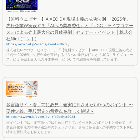
【無料ウェビナー】AI×EC DX 現場主義の成功法則— 2026年、
先行企業が実践する『AIへの業務委任』と『UGC・ライブコマー
ス』による売上最大化の具体事例 | セミナー・イベント | 株式会
社Nint (ニント)
https://www.nint.jp/events/events-16705/
株式会社Nintのサービスサイト。「【無料ウェビナー】AI×EC DX 現場主義の成功
法則— 2026年、先行企業が実践する『AIへの業務委任』と『UGC・ライブコマー
ス』による売上最大化の具体事例 」について詳細情報を掲載しています。
多言語サイト着手前に必見！確実に押さえたい9つのポイント 〜
要件定義、手段選定の留意点を詳しく解説〜
https://mx.wovn.io/event/evt_rfp9points2024
本イベントでは、多言語化ではじめに抑えておくべき9つのポイントと併せて、各
多言語化手段の特徴や選定時のチェック項目、さらに多言語化の手間やコストを圧
縮する解決策をお伝えします。