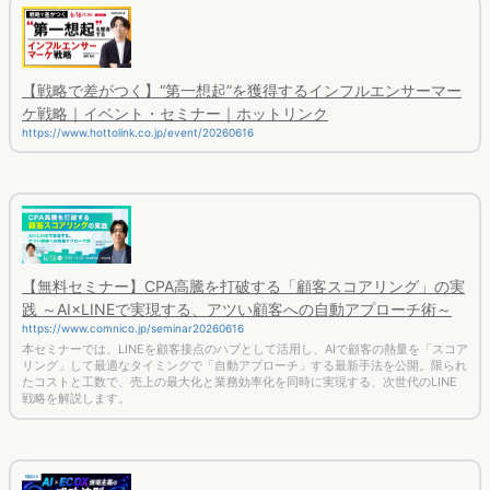
【戦略で差がつく】“第一想起”を獲得するインフルエンサーマー
ケ戦略｜イベント・セミナー｜ホットリンク
https://www.hottolink.co.jp/event/20260616
【無料セミナー】CPA高騰を打破する「顧客スコアリング」の実
践 ～AI×LINEで実現する、アツい顧客への自動アプローチ術～
https://www.comnico.jp/seminar20260616
本セミナーでは、LINEを顧客接点のハブとして活用し、AIで顧客の熱量を「スコア
リング」して最適なタイミングで「自動アプローチ」する最新手法を公開。限られ
たコストと工数で、売上の最大化と業務効率化を同時に実現する、次世代のLINE
戦略を解説します。