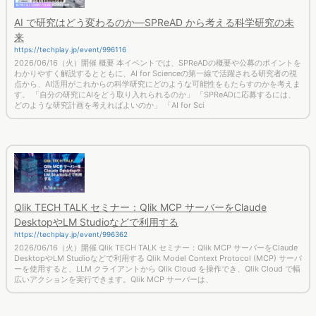
AI で研究はどう変わるのか―SPReAD から考える科学研究の未
来
https://techplay.jp/event/996116
2026/06/16（火）開催 概要 本イベントでは、SPReADの概要や公募のポイントを
わかりやすく解説するとともに、AI for Scienceの第一線で活躍される研究者の視
点から、AI活用がこれからの科学研究にどのような可能性をもたらすのかを考えま
す。 「自分の研究にAIをどう取り入れられるのか」 「SPReADに応募するには、
どのような研究計画を考えればよいのか」 「AI for Sci
Qlik TECH TALK セミナー：Qlik MCP サーバーをClaude
DesktopやLM Studioなどで利用する
https://techplay.jp/event/996362
2026/06/16（火）開催 Qlik TECH TALK セミナー：Qlik MCP サーバーをClaude
DesktopやLM Studioなどで利用する Qlik Model Context Protocol (MCP) サーバ
ーを使用すると、LLM クライアントから Qlik Cloud を操作でき、Qlik Cloud で幅
広いアクションを実行できます。Qlik MCP サーバーは、