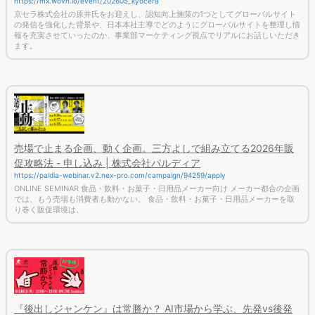
https://mx.wovn.io/event/202605_kyocera
京セラ株式会社の原井氏をお迎えし、認知向上施策の1つとしてグローバルサイト
の発信を強化した背景や、日本本社主導でどのようにグローバルサイトを整理し情
報を充実させていったのか、事業部マーケティング視点でリアルにお話しいただき
ます。
売場で止まる企画、動く企画。三方よしで組み立てる2026年販
促攻略法 - 申し込み | 株式会社パルディア
https://paldia-webinar.v2.nex-pro.com/campaign/94259/apply
ONLINE SEMINAR 食品・飲料・お菓子・日用品メーカー向け メーカー都合の企画
では、もう売場も消費者も動かない。 食品・飲料・お菓子・日用品メーカーを取
り巻く販促環境は、
『後出しジャンケン』は常勝か？ AI市場から学ぶ、先発vs後発