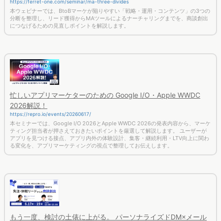
https://ferret-one.com/seminar/ma-three-divides
本ウェビナーでは、BtoBマーケが陥りやすい「戦略・運用・コンテンツ」の3つの
分断を整理し、リード獲得からMAツールによるナーチャリングまでを、商談創出
につなげるための見直しポイントを解説します。
忙しいアプリマーケターのための Google I/O・Apple WWDC
2026解説！
https://repro.io/events/20260617/
本セミナーでは、Google I/O 2026とApple WWDC 2026の発表内容から、マーケ
ティング担当者が押さえておきたいポイントを厳選して解説します。 ユーザーが
アプリを見つける接点、アプリ内外の体験設計、集客・継続利用・LTV向上に関わ
る変化を、アプリマーケティングの視点で整理してお伝えします。
もう一度、検討の土俵に上がる。 パーソナライズドDM×メール