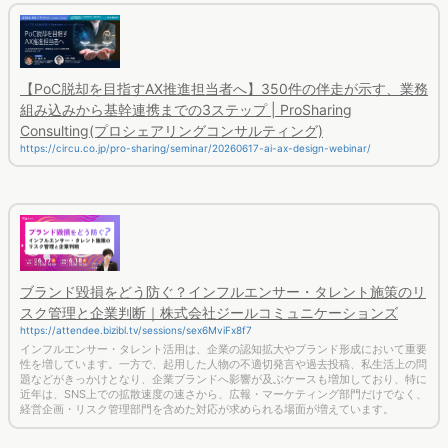
【PoC脱却を目指すAX推進担当者へ】350件の伴走が示す、業務
組み込みから基幹連携までの3ステップ | ProSharing
Consulting(プロシェアリングコンサルティング)
https://circu.co.jp/pro-sharing/seminar/20260617-ai-ax-design-webinar/
ブランド毀損をどう防ぐ？インフルエンサー・タレント施策のリ
スク管理と企業判断｜株式会社ジールコミュニケーションズ
https://attendee.bizibl.tv/sessions/sex6MviFx8f7
インフルエンサー・タレント活用は、企業の認知拡大やブランド形成において重要
性を増しています。一方で、起用した人物の不適切発言や過去投稿、私生活上の問
題などがきっかけとなり、企業ブランドへ影響が及ぶケースも増加しており、特に
近年は、SNS上での拡散速度の速さから、広報・マーケティング部門だけでなく、
経営企画・リスク管理部門を含めた対応が求められる場面が増えています。