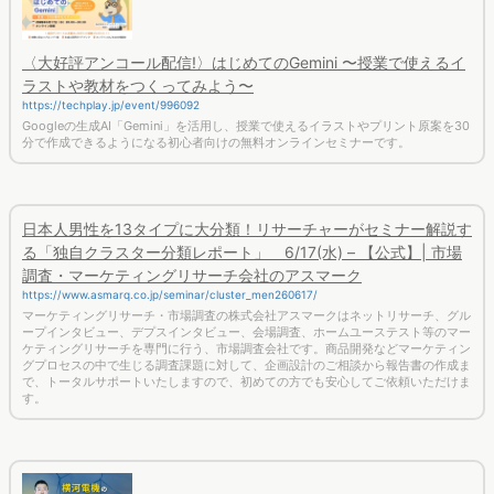
〈大好評アンコール配信!〉はじめてのGemini 〜授業で使えるイ
ラストや教材をつくってみよう〜
https://techplay.jp/event/996092
Googleの生成AI「Gemini」を活用し、授業で使えるイラストやプリント原案を30
分で作成できるようになる初心者向けの無料オンラインセミナーです。
日本人男性を13タイプに大分類！リサーチャーがセミナー解説す
る「独自クラスター分類レポート」 6/17(水) – 【公式】| 市場
調査・マーケティングリサーチ会社のアスマーク
https://www.asmarq.co.jp/seminar/cluster_men260617/
マーケティングリサーチ・市場調査の株式会社アスマークはネットリサーチ、グル
ープインタビュー、デプスインタビュー、会場調査、ホームユーステスト等のマー
ケティングリサーチを専門に行う、市場調査会社です。商品開発などマーケティン
グプロセスの中で生じる調査課題に対して、企画設計のご相談から報告書の作成ま
で、トータルサポートいたしますので、初めての方でも安心してご依頼いただけま
す。