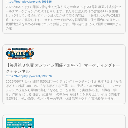
https://techplay.jp/event/996386
2026/06/17（水）開催 2億を生んだ取引先との出会いはFAX営業 概要 株式会社セ
ールスマーケティングの米澤と申します。私たちは法人向けの営業をFAXを使用
し、代行している会社です。今回お話させて頂く内容は、「失敗しないFAXDM戦
略」について解説します。 当セミナーではFAXを営業活動に使う場合に知りたい、
費用対効果を高める戦略についてお話します。問い合わせ0から1週間で100件から
の電
【毎月第３水曜 オンライン開催＜無料＞】 マーケティングトー
クチャンネル
https://techplay.jp/event/996076
2026/06/17（水）開催 第50回マーケティングトークチャンネル 6月17日は『なる
ほど！』検証 Lab- その「なるほど！な言葉」に、実感レベルのPoCを！ - マーケ
ティング視点から示唆に富む「なるほど！な言葉」（ 実務家の他、有識者、学
者、作家ら による 発言、記述 等 ）の中から 毎回１つを取り上げ、それに関連す
る資料や、他の論説、各パネラーの実感、体験話等を交えて 実地検証を行うこ