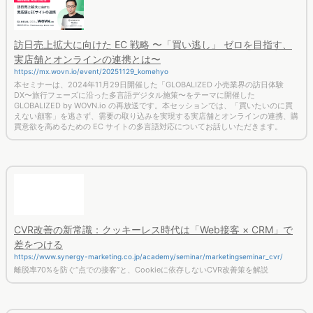
訪日売上拡大に向けた EC 戦略 〜「買い逃し」 ゼロを目指す、
実店舗とオンラインの連携とは〜
https://mx.wovn.io/event/20251129_komehyo
本セミナーは、2024年11月29日開催した「GLOBALIZED 小売業界の訪日体験
DX〜旅行フェーズに沿った多言語デジタル施策〜をテーマに開催した
GLOBALIZED by WOVN.io の再放送です。本セッションでは、「買いたいのに買
えない顧客」を逃さず、需要の取り込みを実現する実店舗とオンラインの連携、購
買意欲を高めるための EC サイトの多言語対応についてお話しいただきます。
CVR改善の新常識：クッキーレス時代は「Web接客 × CRM」で
差をつける
https://www.synergy-marketing.co.jp/academy/seminar/marketingseminar_cvr/
離脱率70%を防ぐ“点での接客”と、Cookieに依存しないCVR改善策を解説