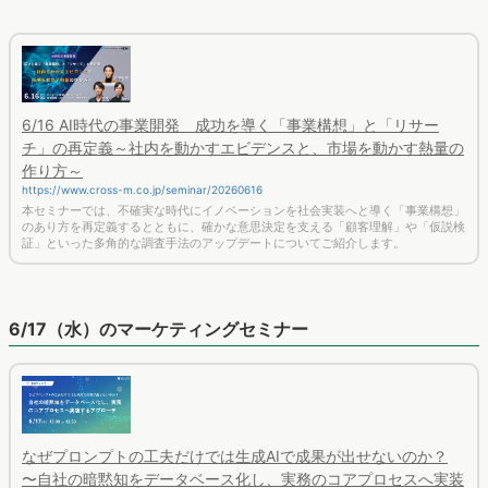
6/16 AI時代の事業開発 成功を導く「事業構想」と「リサー
チ」の再定義～社内を動かすエビデンスと、市場を動かす熱量の
作り方～
https://www.cross-m.co.jp/seminar/20260616
本セミナーでは、不確実な時代にイノベーションを社会実装へと導く「事業構想」
のあり方を再定義するとともに、確かな意思決定を支える「顧客理解」や「仮説検
証」といった多角的な調査手法のアップデートについてご紹介します。
6/17（水）のマーケティングセミナー
なぜプロンプトの工夫だけでは生成AIで成果が出せないのか？
〜自社の暗黙知をデータベース化し、実務のコアプロセスへ実装