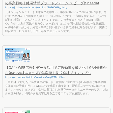
の事業戦略｜経済情報プラットフォーム スピーダ(Speeda)
https://jp.ub-speeda.com/seminar/20260616_cfcd/
【オンラインセミナー】AI市場の覇権争い、後発Anthropicの逆転戦略に学ぶ。先
行者OpenAIが圧倒的優位を築く中、後発組がいかにして市場を制するか、その判
断軸を模索している方へ。本イベントでは、先行者が築くべき「MOAT（堀）」
や、Anthropicが実践するカウンターポジショニング等の競合優位性を徹底解剖。
AI戦略の第一線から、経営・事業が問い直すべき真の競争戦略を学びます。実務に
即役立つ、ビジネスリーダー必見のセッションです。
【GA4×WEB広告】データ活用で広告効果を最大化！GA4分析か
ら始める無駄のないEC集客術｜株式会社プリンシプル
https://attendee.bizibl.tv/sessions/seyWPBtct9av
【第1部】失敗しない広告運用の第一歩！配信前に実践すべきGA4解析と集客戦略
立案大きな予算を投じるWEB広告で成果を出す鍵は、配信前のデータ解析にあり
ます。本セッションでは、GA4に蓄積された既存データからユーザーのリアルな動
きを読み解き、根拠のある集客戦略を立てるステップを解説します。