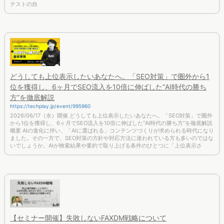
テストの自
どうしても上位表示したいあなたへ。「SEO対策」で圏外から1
位を獲得し、6ヶ月でSEO流入を10倍に伸ばした“AI時代の勝ち
方”を徹底解説
https://techplay.jp/event/995960
2026/06/17（水）開催 どうしても上位表示したいあなたへ。「SEO対策」で圏外
から1位を獲得し、6ヶ月でSEO流入を10倍に伸ばした“AI時代の勝ち方”を徹底解説
概要 AIの進化に伴い、「AIに選ばれる」コンテンツづくりが求められる時代になり
ました。その一方で、SEO対策の方針や対応方法に迷われている方も多いのではな
いでしょうか。AIが検索結果や要約で取り上げる条件のひとつに「上位表示さ
【セミナー開催】失敗しないFAXDM戦略について