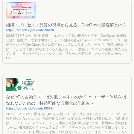
組織・プロセス・品質の視点から見る、DevOpsの最適解とは？
https://techplay.jp/event/996130
2026/06/17（水）開催 組織・プロセス・品質の視点から見る、DevOpsの最適解
とは？ 概要 クラウド活用やアジャイル開発の普及に伴い、CI/CDやIaC、テスト自
動化といったDevOpsの導入は広く進むようになりました。一方で、実際の現場で
は、「どこで工数が膨らんでいるか見えない」「開発とインフラの連携が属人化し
ている」「テストがボトルネックになりリリースが遅れる」といった理由から、
De
なぜIoTの自動テストは失敗しやすいのか？ 〜ユーザー体験を損
なわないための、持続可能な自動化の仕組み〜
https://techplay.jp/event/995681
2026/06/17（水）開催 なぜIoTの自動テストは失敗しやすいのか？ 〜ユーザー体
験を損なわないための、持続可能な自動化の仕組み〜 概要 IoT分野における開発で
は、アプリ、ハードウェア、そして通信が複雑に絡み合います。新機種の追加はも
ちろん、機能追加やファームウェア・アップデートのたびに発生する膨大なリグレ
ッションテストにお困りの方も多いのではないでしょうか。また、リグレッション