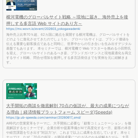
横河電機のグローバルサイト戦略 ～現地に届き、海外売上を後
押しする多言語 Web サイトのあり方～
https://mx.wovn.io/event/202603_yokogawadenki
海外売上比率70％超、62カ国に拠点を展開する横河電機は、グローバルサイトを
どのように進化させてきたのでしょうか。 グローバルサイトは、ブランド価値を
伝える重要な顧客接点であると同時に、世界中からの引き合いを生み出すデジタル
基盤でもあります。 本セミナーでは、横河電機で Web マスターを務める小田野氏
を迎え、グローバルサイトのあるべき姿、ブランドガバナンスと現地最適化を両立
するサイト戦略、問合せ増加を後押しする多言語発信までを実例を元に紐解きま
す。
大手開拓の商談を徹底解剖 70点の仮説が、最大の成果につなが
る理由｜経済情報プラットフォーム スピーダ(Speeda)
https://jp.ub-speeda.com/seminar/20260617_smd/
AI時代の営業変革をテーマに、大手開拓に必要な「顧客コミュニケーション」を徹
底解説するセミナーです。企業分析や提案準備がAIで高度化する一方、顧客の本音
や経営課題を引き出す“対話力”が、これまで以上に成果を左右しています。本セミ
ナーでは、なぜ「70点の仮説」が商談成果につながるのかを紐解きながら、大手