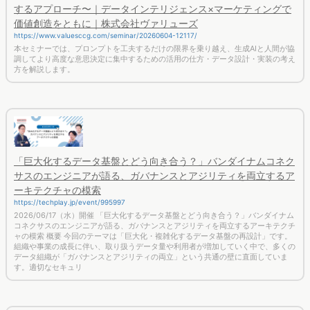
するアプローチ〜｜データインテリジェンス×マーケティングで
価値創造をともに｜株式会社ヴァリューズ
https://www.valuesccg.com/seminar/20260604-12117/
本セミナーでは、プロンプトを工夫するだけの限界を乗り越え、生成AIと人間が協
調してより高度な意思決定に集中するための活用の仕方・データ設計・実装の考え
方を解説します。
「巨大化するデータ基盤とどう向き合う？」バンダイナムコネク
サスのエンジニアが語る、ガバナンスとアジリティを両立するア
ーキテクチャの模索
https://techplay.jp/event/995997
2026/06/17（水）開催 「巨大化するデータ基盤とどう向き合う？」バンダイナム
コネクサスのエンジニアが語る、ガバナンスとアジリティを両立するアーキテクチ
ャの模索 概要 今回のテーマは「巨大化・複雑化するデータ基盤の再設計」です。
組織や事業の成長に伴い、取り扱うデータ量や利用者が増加していく中で、多くの
データ組織が「ガバナンスとアジリティの両立」という共通の壁に直面していま
す。適切なセキュリ