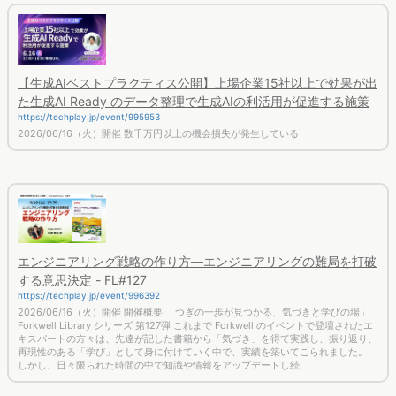
【生成AIベストプラクティス公開】上場企業15社以上で効果が出
た生成AI Ready のデータ整理で生成AIの利活用が促進する施策
https://techplay.jp/event/995953
2026/06/16（火）開催 数千万円以上の機会損失が発生している
エンジニアリング戦略の作り方―エンジニアリングの難局を打破
する意思決定 - FL#127
https://techplay.jp/event/996392
2026/06/16（火）開催 開催概要 「つぎの一歩が見つかる、気づきと学びの場」
Forkwell Library シリーズ 第127弾 これまで Forkwell のイベントで登壇されたエ
キスパートの方々は、先達が記した書籍から「気づき」を得て実践し、振り返り、
再現性のある「学び」として身に付けていく中で、実績を築いてこられました。
しかし、日々限られた時間の中で知識や情報をアップデートし続