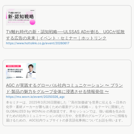
TV離れ時代の新・認知戦略──ULSSAS ADが創る、UGCが拡散
する広告の未来｜イベント・セミナー｜ホットリンク
https://www.hottolink.co.jp/event/20260617
AGC が実践するグローバル社内コミュニケーション 〜 ブラン
ド‧製品の魅⼒をグループ全体に浸透させる情報発信 〜
https://mx.wovn.io/event/20250326_agc
本セミナーは、2025年3月26日開催した「“高付加価値”を世界に伝える ～日本の
化学・素材メーカーが勝ち抜くための最新デジタル戦略～」をテーマに開催した
GLOBALIZED by WOVN.io の再放送です。本セッションでは、強い組織を生み出
すための社内コミュニケーションの在り方や、全世界のグループメンバーに情報を
届けるための、AGC社内ウェブサイトの多言語化事例についてお話を伺います。