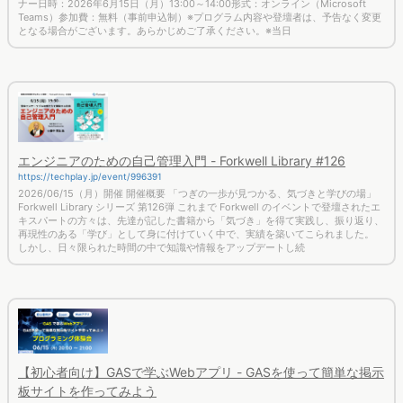
ナー日時：2026年6月15日（月）13:00～14:00形式：オンライン（Microsoft
Teams）参加費：無料（事前申込制）※プログラム内容や登壇者は、予告なく変更
となる場合がございます。あらかじめご了承ください。※当日
エンジニアのための自己管理入門 - Forkwell Library #126
https://techplay.jp/event/996391
2026/06/15（月）開催 開催概要 「つぎの一歩が見つかる、気づきと学びの場」
Forkwell Library シリーズ 第126弾 これまで Forkwell のイベントで登壇されたエ
キスパートの方々は、先達が記した書籍から「気づき」を得て実践し、振り返り、
再現性のある「学び」として身に付けていく中で、実績を築いてこられました。
しかし、日々限られた時間の中で知識や情報をアップデートし続
【初心者向け】GASで学ぶWebアプリ - GASを使って簡単な掲示
板サイトを作ってみよう