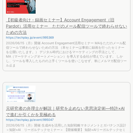
【初級者向け・録画セミナー】Account Engagement（旧
Pardot）活用セミナー ただのメール配信ツールで終わらせない
ための方法
https://techplay.jp/event/995369
2026/06/15（月）開催 Account Engagement活用セミナー MAをただのメール配
信ツールで終わらせないための方法 （本セミナーは事前に録画を行ったセミナー
を公開いたします。） デジタル時代におけるマーケティングの手法として、
MA（マーケティングオートメーション）を導入する会社が増えています。 しか
し、ツールを導入したものの上手くツールを使いこなせず、単にメルマガ配信ツー
ル止ま
元研究者の弁理士が解説｜研究を止めない意思決定術―特許×AI
で進むか引くかを見極める
https://techplay.jp/event/995047
2026/06/15（月）開催 生成AIを活用した知財戦略マネジメントとガバナンス設計
＜知財×AI リーガルテックセミナー＞ 【開催概要】 知財×AIリーガルテックセミ