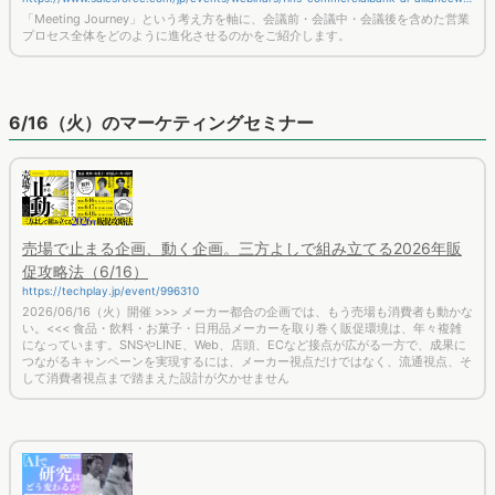
binar/
「Meeting Journey」という考え方を軸に、会議前・会議中・会議後を含めた営業
プロセス全体をどのように進化させるのかをご紹介します。
6/16（火）のマーケティングセミナー
売場で止まる企画、動く企画。三方よしで組み立てる2026年販
促攻略法（6/16）
https://techplay.jp/event/996310
2026/06/16（火）開催 >>> メーカー都合の企画では、もう売場も消費者も動かな
い。<<< 食品・飲料・お菓子・日用品メーカーを取り巻く販促環境は、年々複雑
になっています。SNSやLINE、Web、店頭、ECなど接点が広がる一方で、成果に
つながるキャンペーンを実現するには、メーカー視点だけではなく、流通視点、そ
して消費者視点まで踏まえた設計が欠かせません