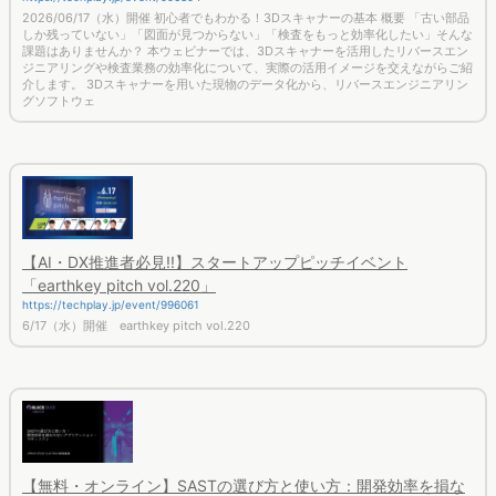
2026/06/17（水）開催 初心者でもわかる！3Dスキャナーの基本 概要 「古い部品
しか残っていない」「図面が見つからない」「検査をもっと効率化したい」そんな
課題はありませんか？ 本ウェビナーでは、3Dスキャナーを活用したリバースエン
ジニアリングや検査業務の効率化について、実際の活用イメージを交えながらご紹
介します。 3Dスキャナーを用いた現物のデータ化から、リバースエンジニアリン
グソフトウェ
【AI・DX推進者必見!!】スタートアップピッチイベント
「earthkey pitch vol.220」
https://techplay.jp/event/996061
6/17（水）開催 earthkey pitch vol.220
【無料・オンライン】SASTの選び方と使い方：開発効率を損な