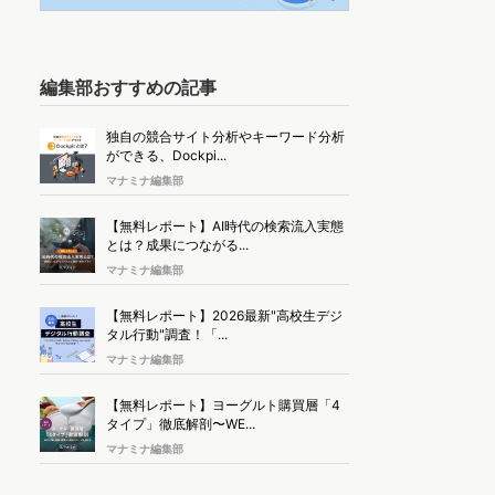
編集部おすすめの記事
独自の競合サイト分析やキーワード分析
ができる、Dockpi...
マナミナ編集部
【無料レポート】AI時代の検索流入実態
とは？成果につながる...
マナミナ編集部
【無料レポート】2026最新"高校生デジ
タル行動"調査！「...
マナミナ編集部
【無料レポート】ヨーグルト購買層「4
タイプ」徹底解剖〜WE...
マナミナ編集部