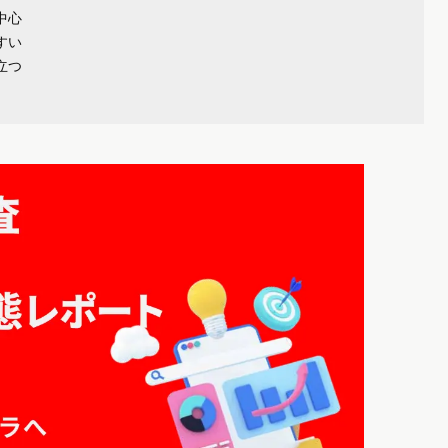
中心
すい
立つ