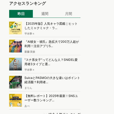
アクセスランキング
昨日
週間
月間
【2025年版】人気キャラ図鑑｜ヒット
1
したミャクミャク・ラ...
平本寧々
『AI彼女・彼氏』急拡大で200万人超が
2
利用！注目アプリ5...
新藤 英俊
"スナ系女子"ってどんな人？SNIDEL愛
3
用者3タイプと選...
平本寧々
SuicaとPASMOの大きな違いはポイント
4
経済圏？利用者...
まりん
【無料レポート】2025年最新！SNSユ
5
ーザー数ランキング...
あべ