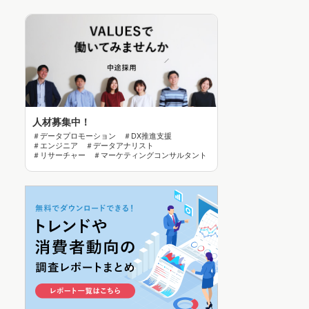
人材募集中！
＃データプロモーション ＃DX推進支援
＃エンジニア ＃データアナリスト
＃リサーチャー ＃マーケティングコンサルタント