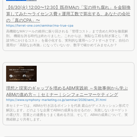
【6/30(火) 12:00〜12:30】既存MAの「宝の持ち腐れ」を金額換
算してみた〜ライセンス費＋運用工数で算出する、あなたの会社
の「真のCPA」〜
https://ferret-one.com/seminar/ma-true-cpa
高機能なMAツールの維持に振り回される「管理コスト」まで含めたROIを徹底解
剖。 機能を誇る時代は終わりました。これからは、無駄な工程を削ぎ落とし「商
談1件にかけるコスト」を最小化する、実利的な運用へシフトすべきです。自社の
運用が「高額なお布施」になっていないか、数字で確かめてみませんか？
理想と現実のギャップを埋めるABM実践術 ～失敗事例から学ぶ
ABMの進め方～｜セミナー｜シンフォニーマーケティング
https://www.symphony-marketing.co.jp/seminar/2026/semi_31.html
本セミナーでは、ABMが行き詰るポイントを代表 庭山がディスカッション形式で
解説します。どのような企業でABMの成果を出せるのか、失敗しないターゲット
の選び方、営業との連携をうまく進める方法、そして、ABMの成果について、実
務経験より共有します。