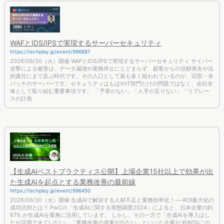
WAFとIDS/IPSで実現するサーバーセキュリティ
https://techplay.jp/event/996887
2026/06/30（火）開催 WAFとIDS/IPSで実現するサーバーセキュリティ サイバー
攻撃による被害は、データ漏洩や業務停止にとどまらず、顧客からの信頼喪失や法
的責任にまで及ぶ時代です。その入口として最も多く狙われているのが、旧型・未
パッチのサーバーです。セキュリティはもはやIT部門だけの問題ではなく、会社全
体として取り組む重要事項です。 「予算がない」「人手が足りない」「リプレー
スの計画
【生成AIベストプラクティス公開】上場企業15社以上で効果が出
た生成AIを起点とする業務改善の最前線
https://techplay.jp/event/996450
2026/06/30（火）開催 生成AIで解決する人材不足と業務効率化！──ROI最大化の
成功法則とは？ PwCの「生成AIに関する実態調査2024」によると、日本企業の約
67% が生成AIを業務に活用しています。 しかし、その一方で「生成AIを導入はし
たが活用できていない」「業務改善の成果が出ない」といった企業が 約80%にの
ぼるというデータもあります。 実際に、生成AIを導入した企業の活用率