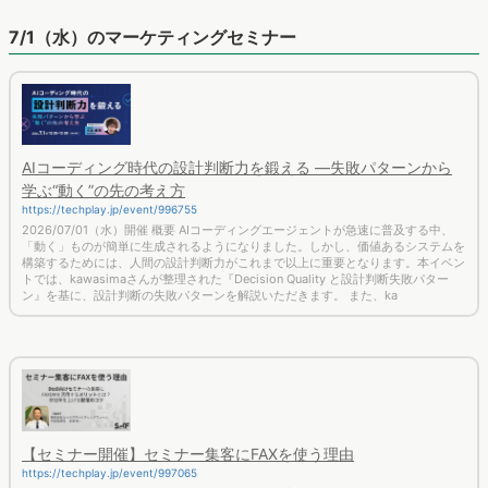
7/1（水）のマーケティングセミナー
AIコーディング時代の設計判断力を鍛える ―失敗パターンから
学ぶ“動く”の先の考え方
https://techplay.jp/event/996755
2026/07/01（水）開催 概要 AIコーディングエージェントが急速に普及する中、
「動く」ものが簡単に生成されるようになりました。しかし、価値あるシステムを
構築するためには、人間の設計判断力がこれまで以上に重要となります。本イベン
トでは、kawasimaさんが整理された『Decision Quality と設計判断失敗パター
ン』を基に、設計判断の失敗パターンを解説いただきます。 また、ka
【セミナー開催】セミナー集客にFAXを使う理由
https://techplay.jp/event/997065
2026/07/01（水）開催 セミナー集客を紙媒体で告知するメリットとは？ 概要 株