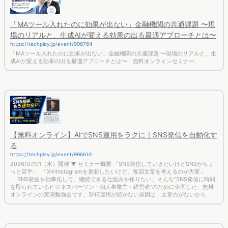
「MAツール入れたのに効果が出ない」金融機関の共通課題 〜現
場のリアルと、生成AIが変える効果の出る最適アプローチとは〜
https://techplay.jp/event/996764
「MAツール入れたのに効果が出ない」金融機関の共通課題 〜現場のリアルと、生
成AIが変える効果の出る最適アプローチとは〜：無料オンラインセミナー
【無料オンライン】AIでSNS運用をラクに｜SNS発信を自動化す
る
https://techplay.jp/event/996610
2026/07/01（水）開催 ▼ セミナー概要 「SNS発信していきたいけどSNSがちょ
っと苦手」 「XやInstagramを更新したいけど、毎回文章を考えるのが大変」
「SNS発信を効率化して、継続できる仕組みを作りたい」そんな“SNS発信に時間
を取られているビジネスパーソン・個人事業主・経営者”のために企画した、無料
オンラインの実演勉強会です。SNS運用が続かない原因は、文章力がないから
その「検定」本当に必要？検定基礎講座 7/1(水) – 【公式】| 市