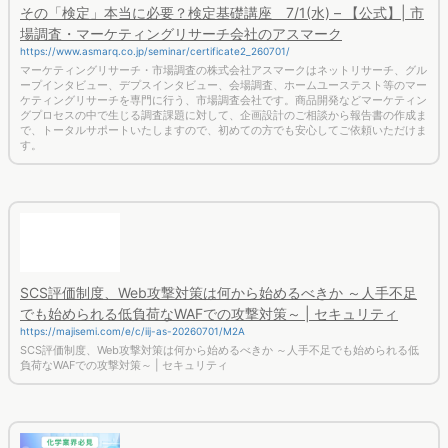
場調査・マーケティングリサーチ会社のアスマーク
https://www.asmarq.co.jp/seminar/certificate2_260701/
マーケティングリサーチ・市場調査の株式会社アスマークはネットリサーチ、グル
ープインタビュー、デプスインタビュー、会場調査、ホームユーステスト等のマー
ケティングリサーチを専門に行う、市場調査会社です。商品開発などマーケティン
グプロセスの中で生じる調査課題に対して、企画設計のご相談から報告書の作成ま
で、トータルサポートいたしますので、初めての方でも安心してご依頼いただけま
す。
SCS評価制度、Web攻撃対策は何から始めるべきか ～人手不足
でも始められる低負荷なWAFでの攻撃対策～ | セキュリティ
https://majisemi.com/e/c/iij-as-20260701/M2A
SCS評価制度、Web攻撃対策は何から始めるべきか ～人手不足でも始められる低
負荷なWAFでの攻撃対策～ | セキュリティ