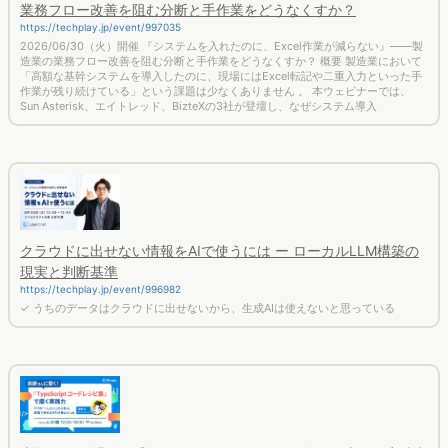
https://techplay.jp/event/997035
2026/06/30（火）開催 『システムを入れたのに、Excel作業が減らない』——製
造業の業務フロー改善を阻む分断と手作業をどうなくすか？ 概要 製造業において
「高額な基幹システムを導入したのに、現場にはExcel転記や二重入力といった手
作業が残り続けている」という課題は少なくありません 。 本ウェビナーでは、
Sun Asterisk、エイトレッド、BizteXの3社が登壇し、なぜシステム導入
クラウドに出せない情報をAIで使うには ー ローカルLLM構築の
現実と判断基準
https://techplay.jp/event/996982
✓ うちのデータはクラウドに出せないから、生成AIは使えないと思っている
鹿野さんに聞く！『TypeScriptコードレシピ集』で磨く 実践力