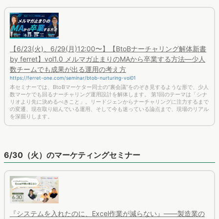
【6/23(火)、6/29(月)12:00〜】【BtoBナーチャリング解体新書
by ferret】vol1.0 メルマガ止まりのMAから卒業する方法―少人
数チームでも成果が出る運用の考え方
https://ferret-one.com/seminar/btob-nurturing-vol01
本セミナーでは、BtoBマーケター同士の“裏会議”をのぞき見するような形で、少人
数マーケでも回るナーチャリング運用設計を解体します。 第1回のテーマは「シナ
リオより先に決めるべきこと」。リードジェンからナーチャリングに注力するまで
の変遷、現在取り組んでいる運用、そして今も迷っている論点まで、現場のリアル
を深掘りします。
6/30（火）のマーケティングセミナー
『システムを入れたのに、Excel作業が減らない』——製造業の
業務フロー改善を阻む分断と手作業をどうなくすか？