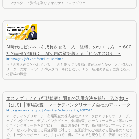
AI時代にビジネスを成長させる「人・組織」のつくり方 〜600
社の事例で紐解く、AI活用の壁を越える「ビジネスOS」〜
https://grtx.jp/event/product-seminar
＜「AI導入が目的化している」「AIを使っても業務の質が上がらない」とお悩みの
リーダーの方へ＞ ツール導入をゴールにしない。AIを「組織の資産」に変える人
材育成の極意
エスノグラフィ（行動観察）調査の活用方法を解説 7/2(木) –
【公式】| 市場調査・マーケティングリサーチ会社のアスマーク
https://www.asmarq.co.jp/seminar/ethnography_260702/
マーケティングリサーチ・市場調査の株式会社アスマークはネットリサーチ、グル
ープインタビュー、デプスインタビュー、会場調査、ホームユーステスト等のマー
ケティングリサーチを専門に行う、市場調査会社です。商品開発などマーケティン
グプロセスの中で生じる調査課題に対して、企画設計のご相談から報告書の作成ま
で、トータルサポートいたしますので、初めての方でも安心してご依頼いただけま
す。