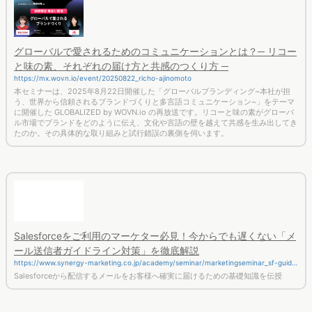
グローバルで愛されるためのコミュニケーションとは？─ リコー
と味の素、それぞれの届け方と共感のつくり方 ─
https://mx.wovn.io/event/20250822_richo-ajinomoto
本セミナーは、2025年8月22日開催した「グローバルブランディング~本社が担
う、世界から信頼されるブランドづくりと多言語コミュニケーション~」をテーマ
に開催した GLOBALIZED by WOVN.io の再放送です。リコーと味の素がグローバ
ル市場でブランドをどのように伝え、文化や言語の壁を越えて共感を生み出してき
たのか。その具体的な取り組みと試行錯誤の裏側を伺います。
Salesforceをご利用のマーケター必見！今からでも遅くない「メ
ール送信者ガイドライン対策」を徹底解説
https://www.synergy-marketing.co.jp/academy/seminar/marketingseminar_sf-guidel
ine/
Salesforceから配信するメールをお客様へ確実に届けるための基礎知識を伝授
7/2（木）のマーケティングセミナー