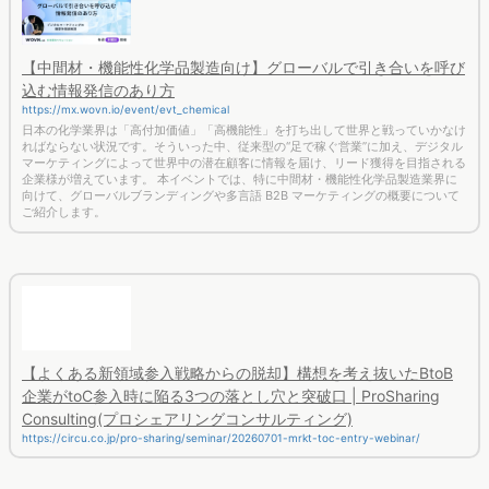
【中間材・機能性化学品製造向け】グローバルで引き合いを呼び
込む情報発信のあり方
https://mx.wovn.io/event/evt_chemical
日本の化学業界は「高付加価値」「高機能性」を打ち出して世界と戦っていかなけ
ればならない状況です。そういった中、従来型の“足で稼ぐ営業”に加え、デジタル
マーケティングによって世界中の潜在顧客に情報を届け、リード獲得を目指される
企業様が増えています。 本イベントでは、特に中間材・機能性化学品製造業界に
向けて、グローバルブランディングや多言語 B2B マーケティングの概要について
ご紹介します。
【よくある新領域参入戦略からの脱却】構想を考え抜いたBtoB
企業がtoC参入時に陥る3つの落とし穴と突破口 | ProSharing
Consulting(プロシェアリングコンサルティング)
https://circu.co.jp/pro-sharing/seminar/20260701-mrkt-toc-entry-webinar/