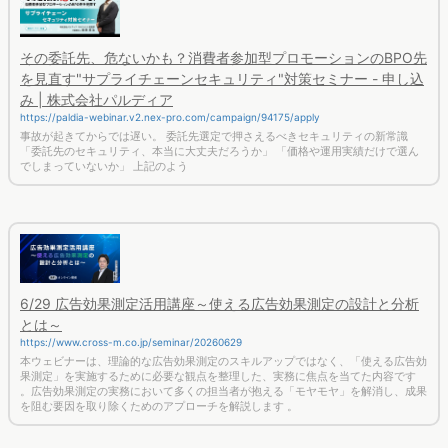
その委託先、危ないかも？消費者参加型プロモーションのBPO先
を見直す"サプライチェーンセキュリティ"対策セミナー - 申し込
み | 株式会社パルディア
https://paldia-webinar.v2.nex-pro.com/campaign/94175/apply
事故が起きてからでは遅い。 委託先選定で押さえるべきセキュリティの新常識
「委託先のセキュリティ、本当に大丈夫だろうか」 「価格や運用実績だけで選ん
でしまっていないか」 上記のよう
6/29 広告効果測定活用講座～使える広告効果測定の設計と分析
とは～
https://www.cross-m.co.jp/seminar/20260629
本ウェビナーは、理論的な広告効果測定のスキルアップではなく、「使える広告効
果測定」を実施するために必要な観点を整理した、実務に焦点を当てた内容です
。広告効果測定の実務において多くの担当者が抱える「モヤモヤ」を解消し、成果
を阻む要因を取り除くためのアプローチを解説します 。