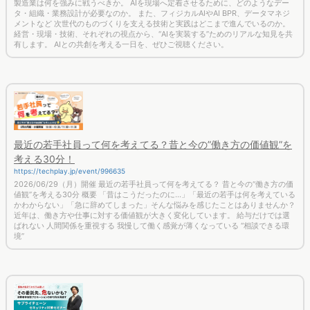
タ・組織・業務設計が必要なのか。 また、フィジカルAIやAI BPR、データマネジ
メントなど 次世代のものづくりを支える技術と実践はどこまで進んでいるのか。
経営・現場・技術、それぞれの視点から、“AIを実装する”ためのリアルな知見を共
有します。 AIとの共創を考える一日を、ぜひご視聴ください。
最近の若手社員って何を考えてる？昔と今の”働き方の価値観”を
考える30分！
https://techplay.jp/event/996635
2026/06/29（月）開催 最近の若手社員って何を考えてる？ 昔と今の“働き方の価
値観”を考える30分 概要 「昔はこうだったのに…」「最近の若手は何を考えている
かわからない」「急に辞めてしまった」そんな悩みを感じたことはありませんか？
近年は、働き方や仕事に対する価値観が大きく変化しています。 給与だけでは選
ばれない 人間関係を重視する 我慢して働く感覚が薄くなっている “相談できる環
境”