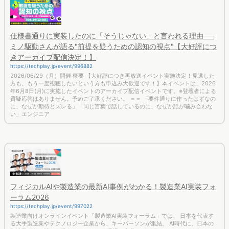
仕様書通りに実装したのに「そうじゃない」と言われる理由──
ミノ駆動さんが語る"前提を疑うための認知の視点"【大好評につ
きアーカイブ配信決定！】
https://techplay.jp/event/996882
2026/06/29（月）開催 概要 【大好評につき再放送イベント実施決定！見逃した
方も、もう一度視聴したいという方も申込み大歓迎です！】本イベントは、2026
年6月8日(月)に実施したイベントのアーカイブ配信イベントです。※登壇者による
質疑応答はありません。予めご了承ください。 ＝＝ 「要件通りに作ったはずなの
に、なぜか期待とズレる」「同じ言葉で話しているのに、なぜか話が噛み合わな
い」エンジニア
フィジカルAIや製造業の最新AI事例がわかる！製造業AI実装フォ
ーラム2026
https://techplay.jp/event/997022
製造業向けオンラインイベント「製造業AI実装フォーラム」では、 日本を代表す
る大手製造業やテクノロジー企業から、キーパーソンが集結。 AI時代に、日本の
製造業は何を強みに戦うべきか。 AIを現場へ定着させるために、どのようなデー