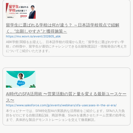
留学生に選ばれる学校は何が違う？ ～日本語学校視点で紐解
く、“出願しやすさ”と獲得施策～
https://mx.wovn.io/event/202605_abk
ABK学館 関様をお迎えし、日本語学校の現場から見た「留学生に選ばれやすい学
校」の特徴や、留学生が適切にチャレンジできる出願制度設計・情報発信の考え方
についてご紹介いただきます。
AI時代のSFA活用術 〜営業活動の質と量を変える最新ユースケー
ス〜
https://www.salesforce.com/jp/events/webinars/sfa-usecases-in-the-ai-era/
本ウェビナーでは、SFA特化型AIの実践的な活用術をご紹介します。SFAの入力負
担をゼロにする自動活動記録、商談準備、Slackを連携させたチーム営業の効率化
まで、具体的な製品デモンストレーションを交えて徹底解説。