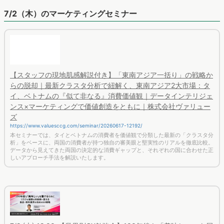
【スタッフの現地肌感解説付き】「東南アジア一括り」の戦略か
らの脱却｜最新クラスタ分析で紐解く、東南アジア2大市場：タ
イ、ベトナムの『似て非なる』消費価値観｜データインテリジェ
ンス×マーケティングで価値創造をともに｜株式会社ヴァリュー
ズ
https://www.valuesccg.com/seminar/20260617-12192/
本セミナーでは、タイとベトナムの消費者を価値観で分類した最新の「クラスタ分
析」をベースに、両国の消費者が持つ独自の審美眼と堅実性のリアルを徹底比較。
データから見えてきた両国の決定的な消費ギャップと、それぞれの国に合わせた正
しいアプローチ手法を解説いたします。
7/2 (木) 12:00-【業界別GX勉強会】100年後も「美味しい」を届
けるために リスクを強靭な供給網へ変える食品・飲料業界の攻
めのGX戦略