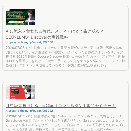
AIに流入を奪われる時代、メディアはどう生き残る？
SEO×LLMO×Discoverの実践戦略
https://techplay.jp/event/997036
2026/07/02（木）開催 おすすめの対象者 AI時代のメディア生き残り戦略を具体
的に知りたいメディア担当者 AIの影響でPVが下がったと諦めかけているメディア
担当者 2026年最新のGoogle Discover最適化の手法を学びたいメディア担当者 長
年SEOを重視してきたが、「次の一手」として何をすべきか悩んでいるメディア担
当者 日々コンテンツを改善しているのに、努力が数字に反映されず行
【中級者向け】Sales Cloud コンサルタント取得セミナー！
https://techplay.jp/event/995382
2026/07/02（木）開催 中級者向け Sales Cloud コンサルタント取得セミナー！
Salesforceを通じて自社のビジネスを加速させたい。Salesforceのコンサルタント
としてより多くの企業をサポートしたい。自分のキャリアの可能性をさらに広げた
い。 そんな熱い思いを持っている、そこのあなた！私たちと一緒にSales Cloud
コンサルタント資格を取りませんか！ フロッグウェ