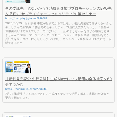
その委託先、危ないかも？消費者参加型プロモーションのBPO先
を見直す"サプライチェーンセキュリティ"対策セミナー
https://techplay.jp/event/996682
2026/06/29（月）開催 事故が起きてからでは遅い。委託先選定で押さえるべきセ
キュリティの新常識 「委託先のセキュリティ、本当に大丈夫だろうか」「価格や
運用実績だけで選んでしまっていないか」 上記のような不安を感じる場面はあり
ませんか？ 近年、マーケティング・プロモーション・販促担当者・購買部などが
委託先を見る目は一段と厳しくなっており、キャンペーン事務局やBPO先にも、説
明できるセキ
【新刊発売記念 先行公開】生成AI×ナレッジ活用の全体地図を60
分でつかむ
https://techplay.jp/event/996880
7月22日新刊 『いちばんやさしい生成AI & ナレッジ活用の教本』書籍の全体像と
要点を紹介します。