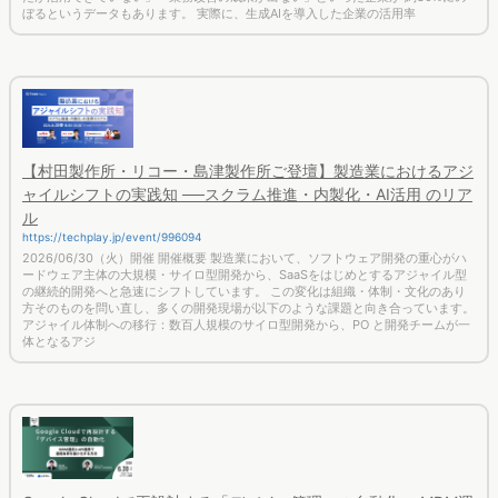
【村田製作所・リコー・島津製作所ご登壇】製造業におけるアジ
ャイルシフトの実践知 ──スクラム推進・内製化・AI活用 のリア
ル
https://techplay.jp/event/996094
2026/06/30（火）開催 開催概要 製造業において、ソフトウェア開発の重心がハ
ードウェア主体の大規模・サイロ型開発から、SaaSをはじめとするアジャイル型
の継続的開発へと急速にシフトしています。 この変化は組織・体制・文化のあり
方そのものを問い直し、多くの開発現場が以下のような課題と向き合っています。
アジャイル体制への移行：数百人規模のサイロ型開発から、PO と開発チームが一
体となるアジ
Google Cloudで再設計する「デバイス管理」の自動化 〜MDM運