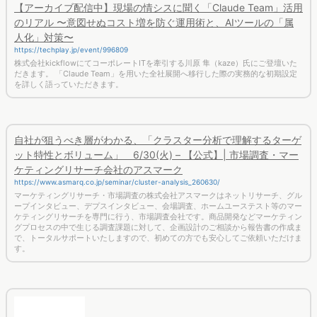
のリアル 〜意図せぬコスト増を防ぐ運用術と、AIツールの「属
人化」対策〜
https://techplay.jp/event/996809
株式会社kickflowにてコーポレートITを牽引する川原 隼（kaze）氏にご登壇いた
だきます。 「Claude Team」を用いた全社展開へ移行した際の実務的な初期設定
を詳しく語っていただきます。
自社が狙うべき層がわかる、「クラスター分析で理解するターゲ
ット特性とボリューム」 6/30(火) – 【公式】| 市場調査・マー
ケティングリサーチ会社のアスマーク
https://www.asmarq.co.jp/seminar/cluster-analysis_260630/
マーケティングリサーチ・市場調査の株式会社アスマークはネットリサーチ、グル
ープインタビュー、デプスインタビュー、会場調査、ホームユーステスト等のマー
ケティングリサーチを専門に行う、市場調査会社です。商品開発などマーケティン
グプロセスの中で生じる調査課題に対して、企画設計のご相談から報告書の作成ま
で、トータルサポートいたしますので、初めての方でも安心してご依頼いただけま
す。