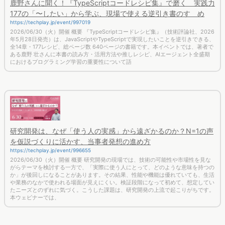
177の「〜したい」から学ぶ、現場で使える逆引き書のすゝめ
https://techplay.jp/event/997019
2026/06/30（火）開催 概要 『TypeScriptコードレシピ集』（技術評論社、2026
年5月28日発売）は、JavaScriptやTypeScriptで実現したいことを逆引きできる、
全14章・177レシピ、総ページ数 640ページの書籍です。本イベントでは、著者で
ある鹿野 壮さんに本書の読み方・活用方法や推しレシピ、AIエージェント全盛期
におけるプログラミング学習の重要性について語
研究開発は、なぜ「使う人の実感」から遠ざかるのか？N=1の声
を仮説づくりに活かす、当事者発想の進め方
https://techplay.jp/event/996655
2026/06/30（火）開催 概要 研究開発の現場では、技術の可能性や市場性を見な
がらテーマを検討する一方で、「実際に使う人にとって、どのような意味を持つの
か」が後回しになることがあります。その結果、性能や機能は優れていても、生活
や業務のなかで使われる場面が見えにくい。検証段階になって初めて、想定してい
たニーズとのずれに気づく。こうした課題は、研究開発の上流で起こりがちです。
本ウェビナーでは、