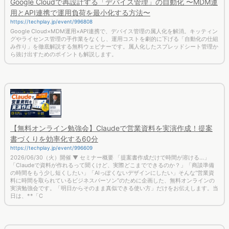
用とAPI連携で運用負荷を最小化する方法〜
https://techplay.jp/event/996808
Google Cloud×MDM運用×API連携で、デバイス管理の属人化を解消。キッティン
グやライセンス管理の手作業をなくし、運用コストを劇的に下げる「自動化の仕組
み作り」を徹底解説する無料ウェビナーです。属人化したスプレッドシート管理か
ら抜け出すためのポイントも解説します。
【無料オンライン勉強会】Claudeで営業資料を実演作成！提案
書づくりを効率化する60分
https://techplay.jp/event/996609
2026/06/30（火）開催 ▼ セミナー概要 「提案書作成だけで時間が溶ける…」
「Claudeで資料が作れるって聞くけど、実際どこまでできるのか？」「商談準備
の時間をもう少し短くしたい」「AIっぽくないデザインにしたい」そんな“営業資
料に時間を取られているビジネスパーソン”のために企画した、無料オンラインの
実演勉強会です。「明日からそのまま真似できる使い方」だけをお伝えします。当
日は、**「C