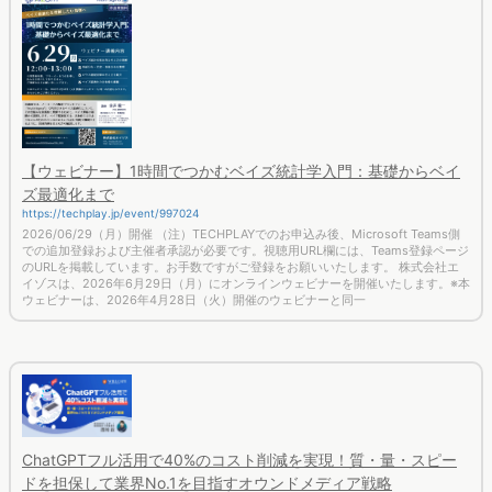
【ウェビナー】1時間でつかむベイズ統計学入門：基礎からベイ
ズ最適化まで
https://techplay.jp/event/997024
2026/06/29（月）開催 （注）TECHPLAYでのお申込み後、Microsoft Teams側
での追加登録および主催者承認が必要です。視聴用URL欄には、Teams登録ページ
のURLを掲載しています。お手数ですがご登録をお願いいたします。 株式会社エ
イゾスは、2026年6月29日（月）にオンラインウェビナーを開催いたします。※本
ウェビナーは、2026年4月28日（火）開催のウェビナーと同一
ChatGPTフル活用で40%のコスト削減を実現！質・量・スピー
ドを担保して業界No.1を目指すオウンドメディア戦略
http://techplay.jp/event/997016