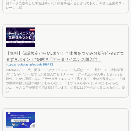
レージに眠
【無料】仮説検定からMLまで！全体像をつかみ分析初心者の“つ
まずきポイント”を解消「データサイエンス超入門」
https://techplay.jp/event/996793
2026/06/30（火）開催 データサイエンスって結局なに？ ― 統計・AI・機械学習
の“つながり”が一度でわかる超入門セミナー ― 「データ活用が大事」と言われる
時代。しかし実際には… 「データサイエンスって広すぎて、全体が見えない」「AI
や機械学習と統計の違いがわからない」「まず何から学べばいいのかわからな
い…」 そんな声が現場で増え続けています。企業にはデータが大量にあるのに、使
い
【アーカイブ配信中】現場の情シスに聞く「Claude Team」活用