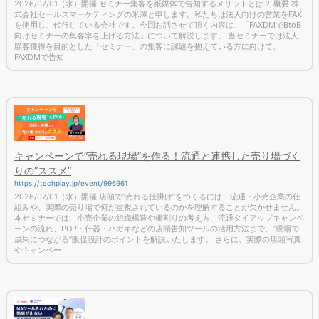
式会社セールスマーケティングの米澤と申します。私たちは法人向けの営業をFAX
を使用し、代行している会社です。今回お話させて頂く内容は、「FAXDMでBtoB
向けセミナーの集客率を上げる方法」について解説します。 当セミナーでは法人
顧客獲得を目的とした「セミナー」の集客に課題を抱えている方に向けて、
FAXDMで告知
キャンペーンで“売れる現場”を作る！流通と連携した売り場づく
りの”ススメ”
https://techplay.jp/event/996961
2026/07/01（水）開催 店頭で“売れる仕掛け”をつくるには、流通・小売企業の仕
組みや、実際の売り場で何が重視されているのかを理解することが欠かせません。
本セミナーでは、小売企業の組織構造や棚割りの考え方、流通タイアップキャンペ
ーンの流れ、POP・什器・ハガキなどの店頭告知ツールの活用方法まで、“現場で
成果につながる”販促設計のポイントを解説いたします。 さらに、実際の店頭写真
やキャンペー