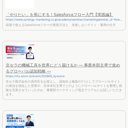
「やりたい」を形にする！Salesforceフロー入門【実践編】
https://www.synergy-marketing.co.jp/academy/seminar/marketingseminar_sf-flow-
practice/
現場で使えるSalesforceフローの実装方法と、失敗しないテスト・運用の仕方
京セラの機械工具を世界にどう届けるか ― 事業本部主導で進め
るグローバル認知戦略 ―
https://mx.wovn.io/event/202605_kyocera
京セラ株式会社の原井氏をお迎えし、認知向上施策の1つとしてグローバルサイト
の発信を強化した背景や、日本本社主導でどのようにグローバルサイトを整理し情
報を充実させていったのか、事業部マーケティング視点でリアルにお話しいただき
ます。