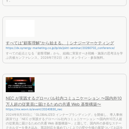
すべては"顧客理解"から始まる。｜シナジーマーケティング
https://dx.synergy-marketing.co.jp/lp/dx/joint-seminar/20260702_conference/
すべての起点となる「顧客理解」から、組織に実装すべき戦略・施策の思考法を学
ぶ共催カンファレンス。2026年7月2日（木）オンライン・参加無料。
NEC が実践するグローバル社内コミュニケーション 〜国内外10
万人超の従業員に届けるための共通 Web 基盤構築〜
https://mx.wovn.io/event/20240830_nec
2024年8月30日に「GLOBALIZED インナーブランディング」を開催し、導入事例
講演では「NEC が実践するグローバル社内コミュニケーション 〜国内外10万人超
の従業員に届けるための共通 Web 基盤構築〜」と題して、国内外の多様なステー
クホルダーを巻き込み、英語対応を進めていく上での壁や今後の展望ついてお話を
伺いました。