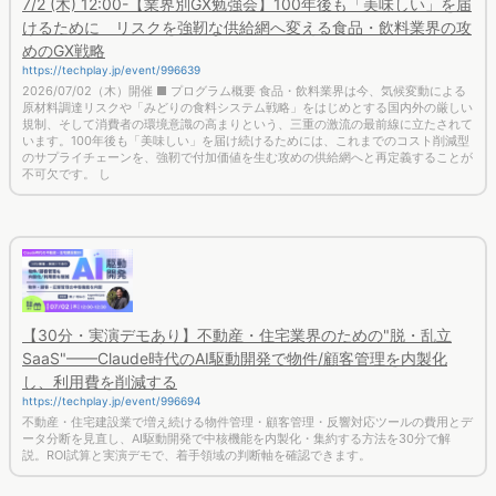
https://techplay.jp/event/996639
2026/07/02（木）開催 ■ プログラム概要 食品・飲料業界は今、気候変動による
原材料調達リスクや「みどりの食料システム戦略」をはじめとする国内外の厳しい
規制、そして消費者の環境意識の高まりという、三重の激流の最前線に立たされて
います。100年後も「美味しい」を届け続けるためには、これまでのコスト削減型
のサプライチェーンを、強靭で付加価値を生む攻めの供給網へと再定義することが
不可欠です。 し
【30分・実演デモあり】不動産・住宅業界のための"脱・乱立
SaaS"——Claude時代のAI駆動開発で物件/顧客管理を内製化
し、利用費を削減する
https://techplay.jp/event/996694
不動産・住宅建設業で増え続ける物件管理・顧客管理・反響対応ツールの費用とデ
ータ分断を見直し、AI駆動開発で中核機能を内製化・集約する方法を30分で解
説。ROI試算と実演デモで、着手領域の判断軸を確認できます。