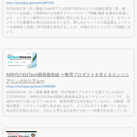
2026/06/29（月）開催 ChatGPTフル活用で40%のコスト削減を実現！質・量・
スピードを担保して業界No.1を目指すオウンドメディア戦略 概要 生成AIの登場に
より、コンテンツ制作のコストが劇的に抑えられるようになったことで、オウンド
メディアの重要性が再び注目されています。限られたリソースで高品質なコンテン
ツを効率良く作成しSEO対策を強化することが、今後のオウンドメディア戦略にお
いて
AI時代のEdTech開発最前線 〜教育プロダクトを支えるエンジニ
アリングのリアル〜
https://techplay.jp/event/996495
2026/06/29（月）開催 概要 教育・学び領域でプロダクトを育てている3社の
CTO/VPoEが、AI時代のEdTech開発の最前線を語るオフラインイベントです。 生
成AIが当たり前になりつつある今、教育現場では何が起きているのか。法制度・現
場の慣習・リテラシーの壁と向き合いながら、どうプロダクトを磨いているのか。
AIは学びを助けるのか、それとも考える力を削ぐのか——現場で向き合っている