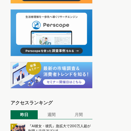
アクセスランキング
昨日
週間
月間
『AI彼女・彼氏』急拡大で200万人超が
1
利用！注目アプリ5...