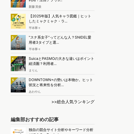
新藤 英俊
【2025年版】人気キャラ図鑑｜ヒット
2
したミャクミャク・ラ...
平本寧々
"スナ系女子"ってどんな人？SNIDEL愛
3
用者3タイプと選...
平本寧々
SuicaとPASMOの大きな違いはポイント
4
経済圏？利用者...
まりん
DOWNTOWN+の勢いは本物か。ヒット
5
状況と将来性を分析...
あわやん
>>総合人気ランキング
編集部おすすめの記事
独自の競合サイト分析やキーワード分析