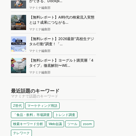
ができる、Dockpi...
マナミナ編集部
【無料レポート】AI時代の検索流入実態
とは？成果につながる...
マナミナ編集部
【無料レポート】2026最新"高校生デジ
タル行動"調査！「...
マナミナ編集部
【無料レポート】ヨーグルト購買層「4
タイプ」徹底解剖〜WE...
マナミナ編集部
最近話題のキーワード
マナミナで話題のキーワード
Z世代
マーケティング用語
「食品・飲料」市場調査
トレンド調査
検索キーワード分析
Web会議
ツール
zoom
テレワーク