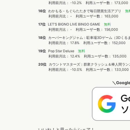
利用前月比： -10.2%
利用ユーザー数： 173,000
16位
わかもる - もぐらたたきで毎日懸賞生活アプリ
無
利用前月比： -
利用ユーザー数： 163,000
17位
LET‘S BIGNO LIVE BINGO GAME
無料
利用前月比： -
利用ユーザー数： 156,000
18位
カーパーキングジャム：駐車場3Dゲーム（3Dくる
利用前月比： 17.8%
利用ユーザー数： 152,000
19位
Pop Star Deluxe
無料
利用前月比： 12.4%
利用ユーザー数： 135,000
20位
カウントマスターズ：群衆クラッシュ＆棒人間ラン
利用前月比： -10.0%
利用ユーザー数： 133,000
＼Goog
いいね！と思ったらシェア！