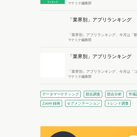
イブ」、2位「楽天ウェブ検索-楽天ポイ
マナミナ編集部
アイコニット」…という結果に。トップ2
「業界別」アプリランキング 
「業界別」アプリランキング、今月は「動
「TikTok」、2位「ABEMA」、3位「G
マナミナ編集部
「業界別」アプリランキング －
「業界別」アプリランキング、今月は「コ
2位「ピッコマ」、3位「マガポケ」…と
マナミナ編集部
データマーケティング
競合調査
競合分析
市場
Zoom 録画
セグメンテーション
トレンド調査