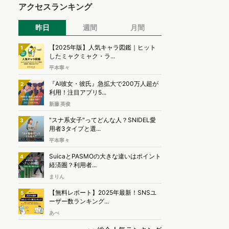
アクセスランキング
昨日
週間
月間
【2025年版】人気キャラ図鑑｜ヒット
1
したミャクミャク・ラ...
平本寧々
『AI彼女・彼氏』急拡大で200万人超が
2
利用！注目アプリ5...
新藤 英俊
"スナ系女子"ってどんな人？SNIDEL愛
3
用者3タイプと選...
平本寧々
SuicaとPASMOの大きな違いはポイント
4
経済圏？利用者...
まりん
【無料レポート】2025年最新！SNSユ
5
ーザー数ランキング...
あべ