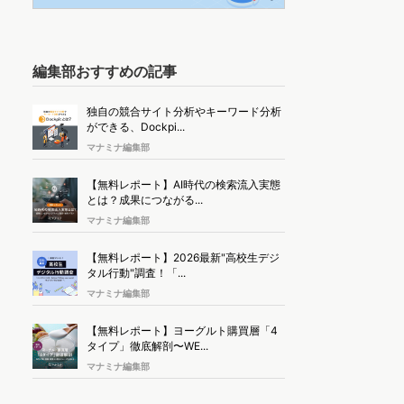
編集部おすすめの記事
独自の競合サイト分析やキーワード分析
ができる、Dockpi...
マナミナ編集部
【無料レポート】AI時代の検索流入実態
とは？成果につながる...
マナミナ編集部
【無料レポート】2026最新"高校生デジ
タル行動"調査！「...
マナミナ編集部
【無料レポート】ヨーグルト購買層「4
タイプ」徹底解剖〜WE...
マナミナ編集部