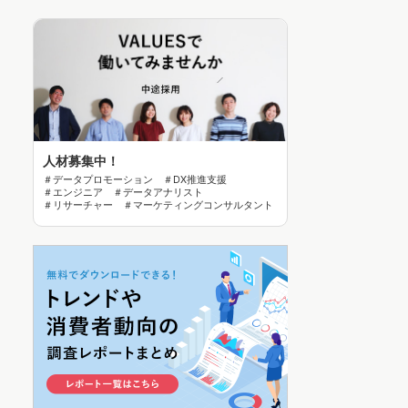
人材募集中！
＃データプロモーション ＃DX推進支援
＃エンジニア ＃データアナリスト
＃リサーチャー ＃マーケティングコンサルタント