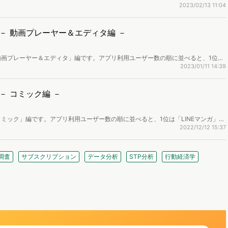
ントが貯まる、稼げるアプリ」、3位「QRコードリーダー・バーコードリーダー -
2023/02/13 11:04
0まで掲載しています。
－ 動画プレーヤー＆エディタ編 －
画プレーヤー＆エディタ」編です。アプリ利用ユーザー数の順に並べると、1位は
oogle TV」…という結果に。トップ20まで掲載しています。
2023/01/11 14:39
 コミック編 －
ミック」編です。アプリ利用ユーザー数の順に並べると、1位は「LINEマンガ」、
いう結果に。トップ20まで掲載しています。
2022/12/12 15:37
調査
サブスクリプション
データ分析
STP分析
行動経済学