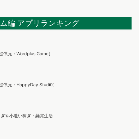
ーム編 アプリランキング
し（提供元：Wordplus Game）
し（提供元：HappyDay Studi0）
稼ぎや小遣い稼ぎ・懸賞生活