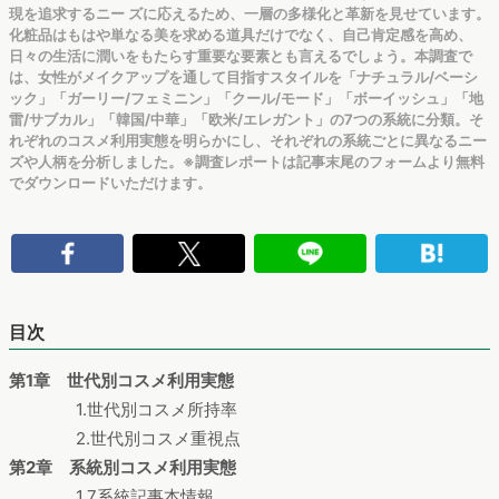
現を追求するニー ズに応えるため、一層の多様化と革新を見せています。
化粧品はもはや単なる美を求める道具だけでなく、自己肯定感を高め、
日々の生活に潤いをもたらす重要な要素とも言えるでしょう。本調査で
は、女性がメイクアップを通して目指すスタイルを「ナチュラル/ベーシ
ック」「ガーリー/フェミニン」「クール/モード」「ボーイッシュ」「地
雷/サブカル」「韓国/中華」「欧米/エレガント」の7つの系統に分類。そ
れぞれのコスメ利用実態を明らかにし、それぞれの系統ごとに異なるニー
ズや人柄を分析しました。※調査レポートは記事末尾のフォームより無料
でダウンロードいただけます。
目次
第1章 世代別コスメ利用実態
1.世代別コスメ所持率
2.世代別コスメ重視点
第2章 系統別コスメ利用実態
1.7系統記事本情報