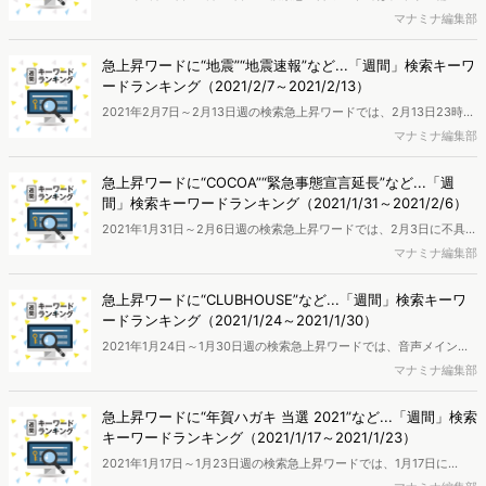
タをもとに徹底リサーチします。
ラリンピック大会組織委員会の森喜朗会長の後任となった「橋本聖
マナミナ編集部
子」会長の名前や、テニスの全豪オープンで優勝した「大坂なおみ」
選手の名前などで検索が急増しました。全国のモニター会員の協力に
急上昇ワードに“地震”“地震速報”など...「週間」検索キーワ
より、ネット行動ログとユーザー属性情報を用いたマーケティング分
ードランキング（2021/2/7～2021/2/13）
析を行い、検索キーワードランキングを作成しました。
2021年2月7日～2月13日週の検索急上昇ワードでは、2月13日23時8
分頃に福島県沖を震源として発生した最大震度6強の地震に伴い、
マナミナ編集部
「地震」や「地震速報」などの検索が急増しました。全国のモニター
会員の協力により、ネット行動ログとユーザー属性情報を用いたマー
急上昇ワードに“COCOA”“緊急事態宣言延長”など...「週
ケティング分析を行い、検索キーワードランキングを作成しました。
間」検索キーワードランキング（2021/1/31～2021/2/6）
2021年1月31日～2月6日週の検索急上昇ワードでは、2月3日に不具合
が発覚した新型コロナウイルス接触確認アプリの「COCOA」や、2月
マナミナ編集部
2日に10都府県で1カ月間延長すると決定された「緊急事態宣言延長」
などのキーワードで検索数が急増しました。全国のモニター会員の協
急上昇ワードに“CLUBHOUSE”など...「週間」検索キーワ
力により、ネット行動ログとユーザー属性情報を用いたマーケティン
ードランキング（2021/1/24～2021/1/30）
グ分析を行い、検索キーワードランキングを作成しました。
2021年1月24日～1月30日週の検索急上昇ワードでは、音声メインの
新しいSNSアプリ「Clubhouse（クラブハウス）」が国内で急速に話
マナミナ編集部
題となり、検索も急伸。アプリはiOS版しかなく、Android版はまだ提
供されていませんが、招待制ということもあり話題を集めています。
急上昇ワードに“年賀ハガキ 当選 2021”など...「週間」検索
全国のモニター会員の協力により、ネット行動ログとユーザー属性情
キーワードランキング（2021/1/17～2021/1/23）
報を用いたマーケティング分析を行い、検索キーワードランキングを
2021年1月17日～1月23日週の検索急上昇ワードでは、1月17日に
作成しました。
『2021年用 お年玉付年賀はがき』抽選会が行われ当選番号が決まっ