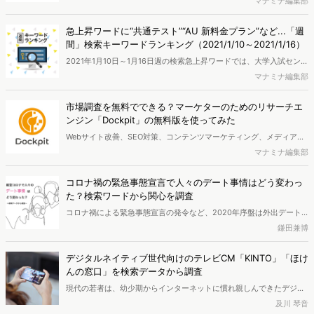
マナミナ編集部
たことを受けて、「年賀ハガキ 当選 2021」など年賀はがき関連の検
索が急増しました。全国のモニター会員の協力により、ネット行動ロ
急上昇ワードに“共通テスト”“AU 新料金プラン”など...「週
グとユーザー属性情報を用いたマーケティング分析を行い、検索キー
間」検索キーワードランキング（2021/1/10～2021/1/16）
ワードランキングを作成しました。
2021年1月10日～1月16日週の検索急上昇ワードでは、大学入試センタ
ーのセンター試験に替わり1月16、17日に初めて実施された「共通テ
マナミナ編集部
スト」のほか、KDDIが1月13日に発表した「au 新料金プラン」など
の検索が急増。au以外にもドコモの「アハモ」、ソフトバンクの
市場調査を無料でできる？マーケターのためのリサーチエ
「SoftBank on LINE」の検索数も伸びており、各社の新しい低価格プ
ンジン「Dockpit」の無料版を使ってみた
ランに注目が集まっています。全国のモニター会員の協力により、ネ
Webサイト改善、SEO対策、コンテンツマーケティング、メディアプ
ット行動ログとユーザー属性情報を用いたマーケティング分析を行
ランニングなど、デジタルマーケティングに欠かせない市場調査や競
マナミナ編集部
い、検索キーワードランキングを作成しました。
合調査、検索キーワード分析。これらが1つのツールで簡単に把握でき
る「Dockpit（ドックピット）」から、一部機能を無料で使える無料
コロナ禍の緊急事態宣言で人々のデート事情はどう変わっ
版がリリースされました。無料でどんなことができるのか、マナミナ
た？検索ワードから関心を調査
編集部で早速試してみることに。本稿で詳しくレポートします。
コロナ禍による緊急事態宣言の発令など、2020年序盤は外出デート
には厳しい状況がありましたが、今回の調査で人々のデートへの関心
鎌田兼博
が復活してきた様子が明らかになりました。Web行動ログ分析ツール
「Dockpit」を用いて検索キーワード数の推移や季節比較、ワードネ
デジタルネイティブ世代向けのテレビCM「KINTO」「ほけ
ットワークを分析し、デートにまつわるインサイトを調査しました。
んの窓口」を検索データから調査
現代の若者は、幼少期からインターネットに慣れ親しんできたデジタ
ルネイティブ世代と呼ばれ、テレビ離れが進んでいると言われていま
及川 琴音