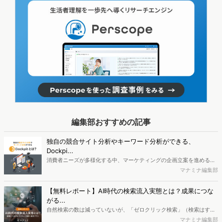
編集部おすすめの記事
独自の競合サイト分析やキーワード分析ができる、
Dockpi...
消費者ニーズが多様化する中、マーケティングの企画立案を進める上
で、競合分析や消費者分析の重要性がより高まっています。Web行動
マナミナ編集部
ログ分析ツール「Dockpit（ドックピット）」では、消費者Web行動
データを活用し、Web上の消費者行動を起点とした競合サイト分析や
【無料レポート】AI時代の検索流入実態とは？成果につな
消費者分析が可能です。今回はDockpitならではの利便性の高い機能
がる...
や活用方法を解説します。
自然検索の数は減っていないが、「ゼロクリック検索」（検索はする
がページには流入しない）の割合が増加しているのが、AI時代の検索
マナミナ編集部