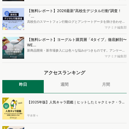
流入の現状と言われています。では、その要因はどのようなことなの
か、また、要因を理解した上で、成果に確実につながるコンテンツを
【無料レポート】2026最新"高校生デジタル行動"調査！
制作するにはどうするべきなのでしょうか。本レポートはこのような
「...
疑問をお抱えのSEO・Webマーケティングご担当者様におすすめの内
高校生のスマートフォン行動ログとアンケートデータを掛け合わせ、
容となっています。※本レポートは記事のフォームから無料でダウン
最新の若年層（高校生）におけるデジタル行動実態やSNSの利用傾向
マナミナ編集部
ロードできます。
に関する分析をおこないました。iPhone3GSの登場から十数年が経
ち、スマートフォンを取り巻く環境が成熟するなか、新興SNSの台頭
【無料レポート】ヨーグルト購買層「4タイプ」徹底解剖〜
により高校生のデジタルライフスタイルは新たな変化を見せていま
WE...
す。※資料は記事内の入力フォームより、ダウンロードいただけま
新商品開発・新市場参入には色々な悩みがつきものです。アンケート
す。
調査を実施しても、購買実態が不透明、新商品の受容性も判断しきれ
マナミナ編集部
ないなど、詰めきれない問題もあるかと思います。そこで本レポート
で提案するのが、「WEB行動・意識・購買の3視点」を活用し、どの
アクセスランキング
ようにして市場理解をしていけるのか、現状の既発商品のセグメント
で相性の良いターゲットはどこかを明らかにするという調査手法で
す。新商品開発関連担当者様・マーケティング担当者様向け必見のレ
昨日
週間
月間
ポートとなっています。※本レポートは記事のフォームから無料でダ
ウンロードできます。
1
【2025年版】人気キャラ図鑑｜ヒットしたミャクミャク・ラ...
平本寧々
2