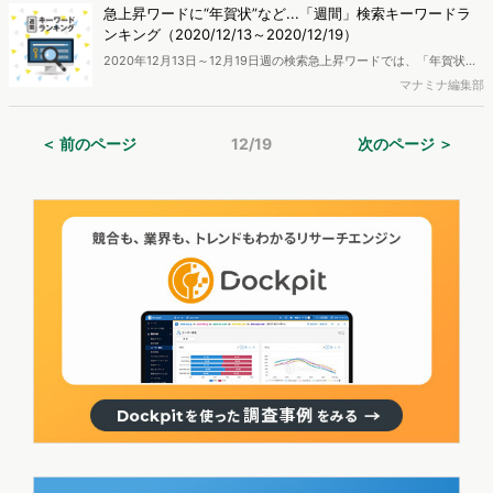
自動車メーカー各社は電気自動車（EV）など次世代自動車を次々に発
急上昇ワードに“年賀状”など...「週間」検索キーワードラ
表。街にはEV充電スポットも増え、時代の流れを実感するようになり
ンキング（2020/12/13～2020/12/19）
ました。2020年12月初頭に、経済産業省から「2030年代半ばを目標
2020年12月13日～12月19日週の検索急上昇ワードでは、「年賀状」
に国内の新車からガソリン車をなくし、すべてをハイブリッド車や電
の検索が急増。『元日に届けるには12月25日(金)までの差し出しにご
マナミナ編集部
気自動車にする」という方針が発表されたばかり。今回はそんな自動
協力をお願いします！』と日本郵便からTwitterなどで呼びかけられて
車業界の動向に注目し、主に電気自動車（EV）に関するユーザー動向
おり、準備を始めた人も多いのではないかと考えられます。「全国の
を分析していきます。
＜ 前のページ
12/19
次のページ ＞
30万人規模のモニター会員の協力により、ネット行動ログとユーザー
属性情報を用いたマーケティング分析サービス「VALUES eMark+」
を使用し、検索キーワードランキングを作成しました。