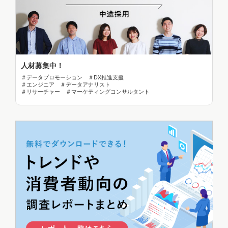
人材募集中！
＃データプロモーション ＃DX推進支援
＃エンジニア ＃データアナリスト
＃リサーチャー ＃マーケティングコンサルタント