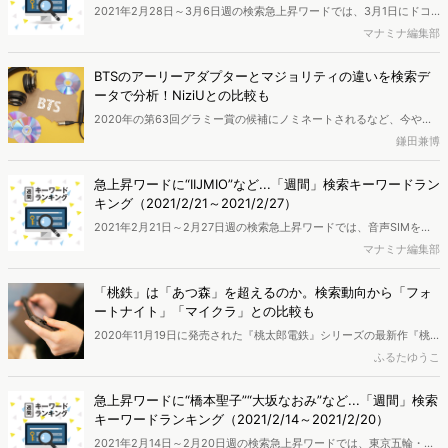
2021年2月28日～3月6日週の検索急上昇ワードでは、3月1日にドコ
モが「ahamo」の料金を2700円(税別)に値下げすることを発表し、新
マナミナ編集部
料金プランへの注目がさらに高まったことで「ahamo」関連の検索が
急増。全国のモニター会員の協力により、ネット行動ログとユーザー
BTSのアーリーアダプターとマジョリティの違いを検索デ
属性情報を用いたマーケティング分析を行い、検索キーワードランキ
ータで分析！NiziUとの比較も
ングを作成しました。
2020年の第63回グラミー賞の候補にノミネートされるなど、今や破
竹の勢いで世界に進出する韓国発の7人組男性ヒップホップアイドル
鎌田兼博
グループ「BTS」。本記事ではそんな「BTS」を検索するユーザーの
変化を分析します。比較的初期から「BTS」ワードを検索していたア
急上昇ワードに“IIJMIO”など...「週間」検索キーワードラン
ーリーアダプター層と、最近の世界的人気を受けて検索行動を行うマ
キング（2021/2/21～2021/2/27）
ジョリティ層には、どのような違いがあるのでしょうか。
2021年2月21日～2月27日週の検索急上昇ワードでは、音声SIMを月
780円から提供するなど、大幅な値下げが発表され話題となった
マナミナ編集部
「IIJmio」の新プランに注目が集まり、検索数が急増。全国のモニタ
ー会員の協力により、ネット行動ログとユーザー属性情報を用いたマ
「桃鉄」は「あつ森」を超えるのか。検索動向から「フォ
ーケティング分析を行い、検索キーワードランキングを作成しまし
ートナイト」「マイクラ」との比較も
た。
2020年11月19日に発売された『桃太郎電鉄』シリーズの最新作『桃
太郎電鉄 ～昭和 平成 令和も定番！～』（以下、桃鉄）が、発売から2
ふるたゆうこ
ヶ月もしないうちに累計販売本数200万本(ダウンロード版を含む)を
突破しました。 「桃鉄」はファミコン時代から30年以上続く人気す
急上昇ワードに“橋本聖子”“大坂なおみ”など...「週間」検索
ごろくゲーム。いま子どもと楽しんでいる親たちも、子どもの頃夢中
キーワードランキング（2021/2/14～2021/2/20）
になったはず！今回はそんな「桃鉄」の快進撃をネットでの検索デー
2021年2月14日～2月20日週の検索急上昇ワードでは、東京五輪・パ