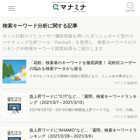
検索キーワード分析に関する記事
ネット行動ログとユーザー属性情報を用いたダッシュボード型のマ
ーケティング分析ツール「Dockpit」を使用し、検索キーワードのラ
ンキングや検索キーワード調査結果をご紹介します。
「花粉」検索者のキーワードを徹底調査！ 花粉症ユーザー
の悩みを検索データから探る
スギやヒノキなどの植物の花粉が原因となり、くしゃみや鼻水などの
アレルギー症状を起こす花粉症。特に今年（2021年）は約2年毎に訪
マナミナ編集部
れる花粉の飛散量が多い年となっているようです。そこで、今回は分
析ツール「Dockpit」を使って、花粉症ユーザーがどんなことに興味
急上昇ワードに“3.11”など...「週間」検索キーワードランキ
関心があるのかなど、季節特有の悩みである「花粉」に関連するキー
ング（2021/3/7～2021/3/13）
ワードに着目して調査・分析をしてみました。
2021年3月7日～3月13日週の検索急上昇ワードでは、「3.11」の検索
が急増しました。今年は東日本大震災から10年の節目であり、3月11
マナミナ編集部
日にヤフーとLINEが共同で実施したチャリティー企画「検索は、チカ
ラになる。」が検索の後押しとなったと考えれます。全国のモニター
急上昇ワードに“AHAMO”など...「週間」検索キーワードラ
会員の協力により、ネット行動ログとユーザー属性情報を用いたマー
ンキング（2021/2/28～2021/3/6）
ケティング分析を行い、検索キーワードランキングを作成しました。