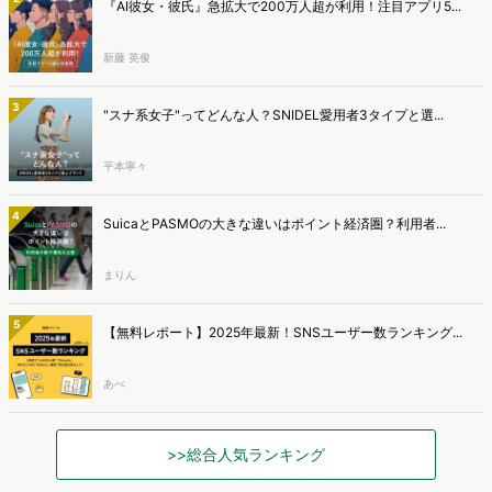
『AI彼女・彼氏』急拡大で200万人超が利用！注目アプリ5...
新藤 英俊
3
"スナ系女子"ってどんな人？SNIDEL愛用者3タイプと選...
平本寧々
4
SuicaとPASMOの大きな違いはポイント経済圏？利用者...
まりん
5
【無料レポート】2025年最新！SNSユーザー数ランキング...
あべ
>>総合人気ランキング