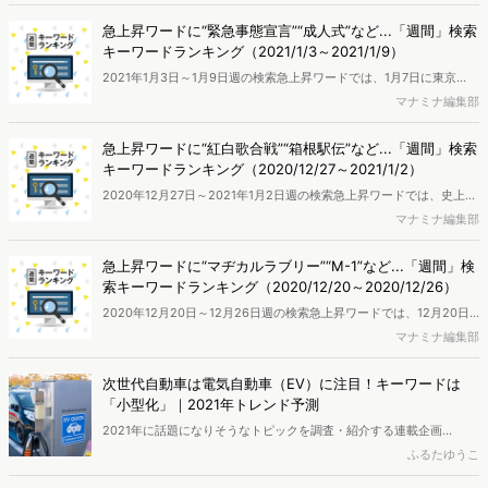
す。テレビを持たないという選択が支持を得てきている中で、若年層
をターゲットにしたテレビCMは効果が期待できないと言われます
急上昇ワードに“緊急事態宣言”“成人式”など...「週間」検索
が、実際のところどうなのでしょうか。今回は、若者向けテレビCM
キーワードランキング（2021/1/3～2021/1/9）
を2つ取り上げ、ブランドサイトへの流入との相関関係を調査するこ
2021年1月3日～1月9日週の検索急上昇ワードでは、1月7日に東京
とで、若者向けのテレビCM施策の効果を紐解いていきます。
都、神奈川県、千葉県、埼玉県を対象に発令された「緊急事態宣言」
マナミナ編集部
や、1月11日の「成人の日」の直前に首都圏ではオンライン開催に切り
替える地域も見られた「成人式」などで、検索が急増しました。全国
急上昇ワードに“紅白歌合戦”“箱根駅伝”など...「週間」検索
のモニター会員の協力により、ネット行動ログとユーザー属性情報を
キーワードランキング（2020/12/27～2021/1/2）
用いたマーケティング分析を行い、検索キーワードランキングを作成
2020年12月27日～2021年1月2日週の検索急上昇ワードでは、史上初
しました。
の無観客開催となった大晦日の「紅白歌合戦」や、1月2日～3日にか
マナミナ編集部
けて開催された「箱根駅伝」などで検索が急増。全国のモニター会員
の協力により、ネット行動ログとユーザー属性情報を用いたマーケテ
急上昇ワードに“マヂカルラブリー”“M-1”など...「週間」検
ィング分析を行い、検索キーワードランキングを作成しました。
索キーワードランキング（2020/12/20～2020/12/26）
2020年12月20日～12月26日週の検索急上昇ワードでは、12月20日
に行われた「M-1グランプリ2020」で優勝を飾った「マヂカルラブリ
マナミナ編集部
ー」の検索が急上昇。全国のモニター会員の協力により、ネット行動
ログとユーザー属性情報を用いたマーケティング分析を行い、検索キ
次世代自動車は電気自動車（EV）に注目！キーワードは
ーワードランキングを作成しました。
「小型化」｜2021年トレンド予測
2021年に話題になりそうなトピックを調査・紹介する連載企画
「2021年トレンド予測」。今回のテーマは「電気自動車（EV）」で
ふるたゆうこ
す。自動車業界は今、100年に1度の変革期にあると言われています。