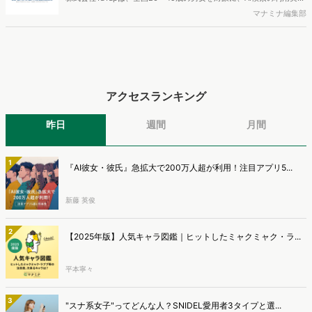
と、AIで知った商品をどこで確かめているかを調査し、結果を公開し
マナミナ編集部
ました。
アクセスランキング
昨日
週間
月間
1
『AI彼女・彼氏』急拡大で200万人超が利用！注目アプリ5...
新藤 英俊
2
【2025年版】人気キャラ図鑑｜ヒットしたミャクミャク・ラ...
平本寧々
3
"スナ系女子"ってどんな人？SNIDEL愛用者3タイプと選...