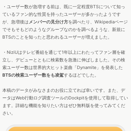
・ユーザー数が急増する前は、既に一定程度BTSについて知っ
ているファン的な性質を持ったユーザーが多かったようです
が、急増後は
メンバーの見分け方
を調べたり、Wikipediaページ
でそもそもどのようなグループなのかを調べるような、新規に
BTSのことを知ったと思われるユーザーが増えました。
・NiziUはテレビ番組を通じて1年以上にわたってファン層を確
立し、デビューとともに検索数を急激に伸ばしました。その検
索ユーザー数は世界的大ヒット楽曲「Dynamite」を発表した
BTSの検索ユーザー数をも凌駕
するほどでした。
本稿のデータがみなさまのお役に立てれば幸いです。また、デ
ータはWeb行動ログ調査ツールのDockpitを使用して取得してい
ます。詳細な機能を知りたい方はぜひ無料版を使ってみてくだ
さい。