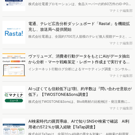
株式会社電通プロモーションは、食品スーパーの約60万件のID-POS
データと生活者の定性データをAIで分析し、購買行動の特徴に基づい
マナミナ編集部
た8つのショッパークラスターを特定しました。これにより購買時点
における生活者の意識や行動背景の把握が可能となり、リテールプロ
電通、テレビ広告分析ダッシュボード「Rasta!」を機能拡
モーションにおけるプランニングの高速化と高精度化を実現できると
充し、放送局へ提供開始
いいます。
株式会社電通は、全国約1700万人規模のテレビ個人視聴データと、独
自の大規模生活者意識調査データを掛け合わせて、テレビ広告のデー
マナミナ編集部
タ集計や広告効果の分析ができるダッシュボード「Rasta!
（Resourceful Analysis System of TV Audience：ラスタ）」の機能
ヴァリューズ、消費者行動データをもとにAIがデータ抽出
を拡充し、放送局への提供を開始したことを発表しました。
から分析・マーケ戦略策定・レポート作成まで実行する
「Dockpit AIエージェント」を提供開始
インターネット行動ログ分析によるマーケティング調査・コンサルテ
ィングサービスを提供する株式会社ヴァリューズは、国内最大規模
マナミナ編集部
250万人のWeb行動ログデータを基盤としたマーケティングリサーチ
エンジン「Dockpit（ドックピット）」の新機能として、AIが市場分
AIっぽくても信頼低下は1割、約半数は『問い合わせ意欲が
析から仮説構築、レポート作成までを自律的にサポートする
低下』【TWOSTONE&Sons調査】
「Dockpit AIエージェント」の提供を開始いたしました。
株式会社TWOSTONE&Sonsは、BtoB商材の比較検討・発注業務に携
わる担当者を対象に、コンテンツのAIっぽさに関する意識調査を実施
マナミナ編集部
し、結果を公開しました。
AI検索時代の購買導線、AIで知りSNSや検索で確認 AI利
用者の57.2％が購入経験【TaTap調査】
株式会社TaTapは、全国20〜49歳の男女を対象に、AI検索の利用実態