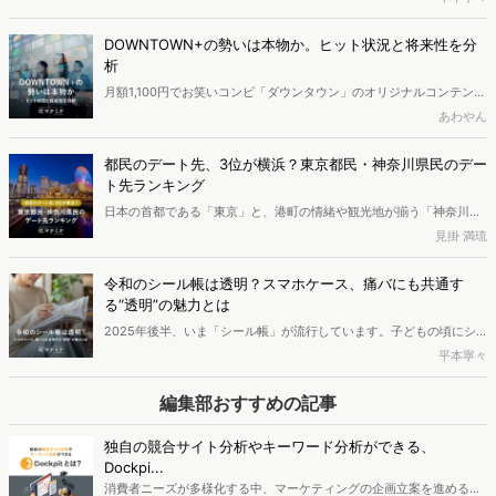
ら分析していきます。記事の後半部分では、恋リアの視聴者について
深掘りしていきます。恋リア視聴者に共通することと、恋リア別視聴
DOWNTOWN+の勢いは本物か。ヒット状況と将来性を分
者の特徴も明らかにしました。
析
月額1,100円でお笑いコンビ「ダウンタウン」のオリジナルコンテンツ
が楽しめる「DOWNTOWN＋（ダウンタウンプラス）」。サービス開
あわやん
始からわずか2ヶ月でユーザー数50万人を突破し、大きな話題を呼ん
でいます。賛否が分かれる新たな挑戦でありながら、なぜここまで支
都民のデート先、3位が横浜？東京都民・神奈川県民のデー
持を集めたのか。その理由を分析しました。
ト先ランキング
日本の首都である「東京」と、港町の情緒や観光地が揃う「神奈川」
は、どちらもデート先に困りにくいエリアです。 一方で、選択肢が多
見掛 満琉
いからこそ「結局みんな、どこに行くのか」が見えにくい面もありま
す。今回は、Web上の検索データを分析し、東京都民と神奈川県民が
令和のシール帳は透明？スマホケース、痛バにも共通す
選ぶデートスポットの傾向を調査しました。日本有数の都市であるこ
る“透明”の魅力とは
の2つのエリアに住む人々は、普段どのような場所でデートをしてい
2025年後半、いま「シール帳」が流行しています。子どもの頃にシ
るのでしょうか。
ールを集めていたという方も多いのではないでしょうか。この記事で
平本寧々
は、令和に訪れたシール帳ブームの実態を探っていきます。シール帳
に興味を持っているのはどのような人なのか、2025年のシール帳の
編集部おすすめの記事
トレンドはどのようなものなのかを分析しました。
独自の競合サイト分析やキーワード分析ができる、
Dockpi...
消費者ニーズが多様化する中、マーケティングの企画立案を進める上