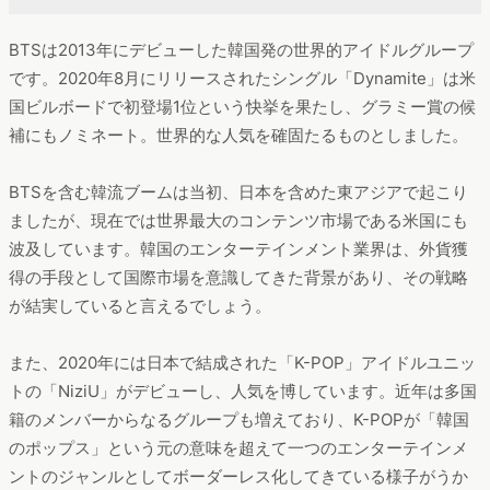
BTSは2013年にデビューした韓国発の世界的アイドルグループ
です。2020年8月にリリースされたシングル「Dynamite」は米
国ビルボードで初登場1位という快挙を果たし、グラミー賞の候
補にもノミネート。世界的な人気を確固たるものとしました。
BTSを含む韓流ブームは当初、日本を含めた東アジアで起こり
ましたが、現在では世界最大のコンテンツ市場である米国にも
波及しています。韓国のエンターテインメント業界は、外貨獲
得の手段として国際市場を意識してきた背景があり、その戦略
が結実していると言えるでしょう。
また、2020年には日本で結成された「K-POP」アイドルユニッ
トの「NiziU」がデビューし、人気を博しています。近年は多国
籍のメンバーからなるグループも増えており、K-POPが「韓国
のポップス」という元の意味を超えて一つのエンターテインメ
ントのジャンルとしてボーダーレス化してきている様子がうか