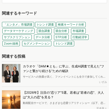
関連するキーワード
「エンタメ」市場調査
トレンド調査
検索キーワード分析
データマーケティング
競合調査
競合分析
市場調査
サブスクリプション
データ分析
STP分析
行動経済学
Zoom 録画
セグメンテーション
トレンド調査
関連する投稿
カラオケ「DAM★とも」に学ぶ、生成AI調査で見えた"フ
ァンと繋がり続ける"ための秘訣
サービスへの熱量が高く、ファンイベントにも全力で参加してくれる
ユーザーは、なぜサービスから離れていったのか。その答えを探るべ
いずみ
く、2008年から続くカラオケ会員向けサービス「DAM★とも」を運
営する第一興商が実施したのは、生成AIを活用したオンラインインタ
【2026年】注目の“恋リア”5選。若者は"若者の恋"、大人
ビュー調査だった。従来の調査とは何が違うのか、得られた示唆には
は"大人の恋"を見る？
どのようなものがあったのか。同社の菅野光則氏、中島恵美子氏に詳
動画配信サービスで、さまざまな恋愛リアリティショー（以下、恋リ
細を聞いた。
ア）が登場しています。今回は、2026年注目の恋リアを、検索者か
平本寧々