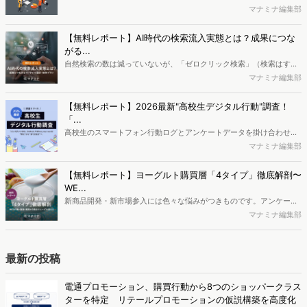
で、競合分析や消費者分析の重要性がより高まっています。Web行動
マナミナ編集部
ログ分析ツール「Dockpit（ドックピット）」では、消費者Web行動
データを活用し、Web上の消費者行動を起点とした競合サイト分析や
【無料レポート】AI時代の検索流入実態とは？成果につな
消費者分析が可能です。今回はDockpitならではの利便性の高い機能
がる...
や活用方法を解説します。
自然検索の数は減っていないが、「ゼロクリック検索」（検索はする
がページには流入しない）の割合が増加しているのが、AI時代の検索
マナミナ編集部
流入の現状と言われています。では、その要因はどのようなことなの
か、また、要因を理解した上で、成果に確実につながるコンテンツを
【無料レポート】2026最新"高校生デジタル行動"調査！
制作するにはどうするべきなのでしょうか。本レポートはこのような
「...
疑問をお抱えのSEO・Webマーケティングご担当者様におすすめの内
高校生のスマートフォン行動ログとアンケートデータを掛け合わせ、
容となっています。※本レポートは記事のフォームから無料でダウン
最新の若年層（高校生）におけるデジタル行動実態やSNSの利用傾向
マナミナ編集部
ロードできます。
に関する分析をおこないました。iPhone3GSの登場から十数年が経
ち、スマートフォンを取り巻く環境が成熟するなか、新興SNSの台頭
【無料レポート】ヨーグルト購買層「4タイプ」徹底解剖〜
により高校生のデジタルライフスタイルは新たな変化を見せていま
WE...
す。※資料は記事内の入力フォームより、ダウンロードいただけま
新商品開発・新市場参入には色々な悩みがつきものです。アンケート
す。
調査を実施しても、購買実態が不透明、新商品の受容性も判断しきれ
マナミナ編集部
ないなど、詰めきれない問題もあるかと思います。そこで本レポート
で提案するのが、「WEB行動・意識・購買の3視点」を活用し、どの
ようにして市場理解をしていけるのか、現状の既発商品のセグメント
最新の投稿
で相性の良いターゲットはどこかを明らかにするという調査手法で
す。新商品開発関連担当者様・マーケティング担当者様向け必見のレ
電通プロモーション、購買行動から8つのショッパークラス
ポートとなっています。※本レポートは記事のフォームから無料でダ
ターを特定 リテールプロモーションの仮説構築を高度化
ウンロードできます。