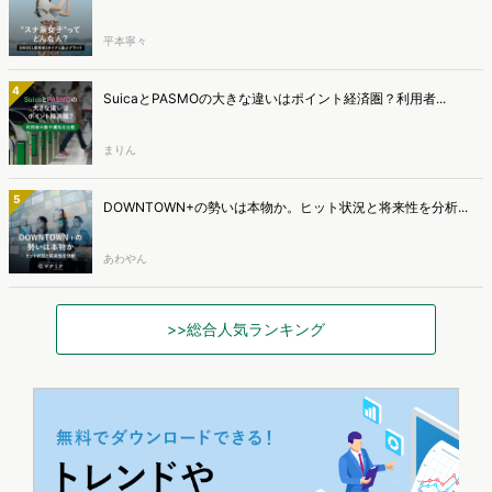
平本寧々
4
SuicaとPASMOの大きな違いはポイント経済圏？利用者...
まりん
5
DOWNTOWN+の勢いは本物か。ヒット状況と将来性を分析...
あわやん
>>総合人気ランキング