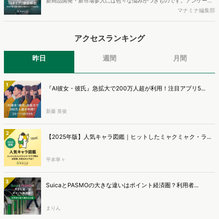
新商品開発・新市場参入には色々な悩みがつきものです。アンケート
す。
調査を実施しても、購買実態が不透明、新商品の受容性も判断しきれ
マナミナ編集部
ないなど、詰めきれない問題もあるかと思います。そこで本レポート
で提案するのが、「WEB行動・意識・購買の3視点」を活用し、どの
アクセスランキング
ようにして市場理解をしていけるのか、現状の既発商品のセグメント
で相性の良いターゲットはどこかを明らかにするという調査手法で
す。新商品開発関連担当者様・マーケティング担当者様向け必見のレ
昨日
週間
月間
ポートとなっています。※本レポートは記事のフォームから無料でダ
ウンロードできます。
1
『AI彼女・彼氏』急拡大で200万人超が利用！注目アプリ5...
新藤 英俊
2
【2025年版】人気キャラ図鑑｜ヒットしたミャクミャク・ラ...
平本寧々
3
SuicaとPASMOの大きな違いはポイント経済圏？利用者...
まりん