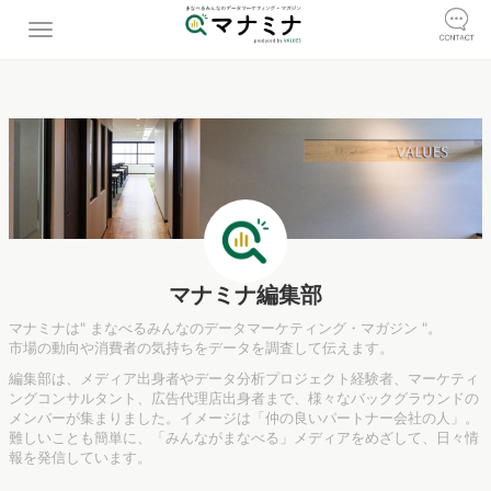
マナミナ編集部
マナミナは" まなべるみんなのデータマーケティング・マガジン "。
市場の動向や消費者の気持ちをデータを調査して伝えます。
編集部は、メディア出身者やデータ分析プロジェクト経験者、マーケティ
ングコンサルタント、広告代理店出身者まで、様々なバックグラウンドの
メンバーが集まりました。イメージは「仲の良いパートナー会社の人」。
難しいことも簡単に、「みんながまなべる」メディアをめざして、日々情
報を発信しています。