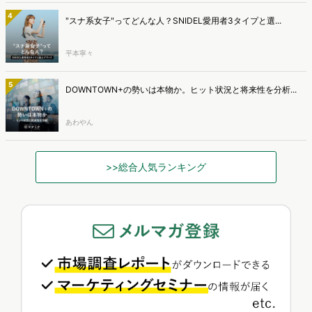
4
"スナ系女子"ってどんな人？SNIDEL愛用者3タイプと選...
平本寧々
5
DOWNTOWN+の勢いは本物か。ヒット状況と将来性を分析...
あわやん
>>総合人気ランキング