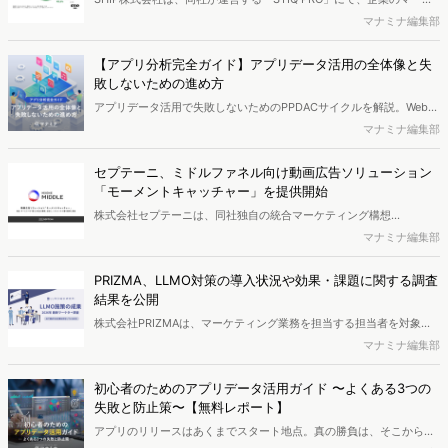
ティング担当者（20代～50代の男女）を対象に「企業のオリジナル
マナミナ編集部
キャラクターの活用に関する実態調査」を実施し、結果を公開しまし
た。
【アプリ分析完全ガイド】アプリデータ活用の全体像と失
敗しないための進め方
アプリデータ活用で失敗しないためのPPDACサイクルを解説。Webサ
イトとアプリの計測構造の違いや、計測設計書の作り方、UATの重要
マナミナ編集部
性まで、実務担当者が知るべき全体像と手順をわかりやすく紹介しま
す。
セプテーニ、ミドルファネル向け動画広告ソリューション
「モーメントキャッチャー」を提供開始
株式会社セプテーニは、同社独自の統合マーケティング構想
「MXONE」において、ミドルファネルに特化した動画広告ソリュー
マナミナ編集部
ション「モーメントキャッチャー」の提供を開始したことを発表しま
した。
PRIZMA、LLMO対策の導入状況や効果・課題に関する調査
結果を公開
株式会社PRIZMAは、マーケティング業務を担当する担当者を対象に
LLMO対策の導入状況や効果、課題について実施した調査を実施し、
マナミナ編集部
結果を公開しました。
初心者のためのアプリデータ活用ガイド 〜よくある3つの
失敗と防止策〜【無料レポート】
アプリのリリースはあくまでスタート地点。真の勝負は、そこからユ