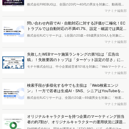
株式会社FIREBUGは、全国の20代〜40代の男女を対象に、動画視聴
態度とSNS利用実態に関する調査を実施し、結果を公開しました。
マナミナ編集部
問い合わせ内容でAI・自動対応に対する評価が二極化！EC
トラブルでは自動対応の不満41.7%、設定・確認では満足4
7.7%【RJCリサーチ調査】
株式会社RJCリサーチは、L全国の20歳～69歳男女504人を対象に
「コンタクトセンターに関する調査」 を実施し、結果を公開しまし
マナミナ編集部
た。
失敗したWEBマーケ施策ランキングの第1位は「広告出
稿」！失敗要因のトップは「ターゲット設定の甘さ」に
【モチヤ調査】
モチヤ株式会社は、中小企業経営者101名を対象に「Webマーケティ
ング施策失敗要因に関する実態調査」を実施し、結果を公開しまし
マナミナ編集部
た。
検索手段が多様化する中でも主役は 「Web検索エンジ
ン」！一方で若者は生成AI・SNS、シニアはYouTubeを検
索に活用【RJCリサーチ調査】
株式会社RJCリサーチは、全国の20歳～69歳男女を対象に 「検索に
関する実態調査」 を実施し、結果を公開しました。
マナミナ編集部
オリジナルキャラクターを持つ企業のマーケティング担当
者の約7割が、オリジナルキャラクターの運用状況に課題を
感じている【SHIP調査】
SHIP株式会社は、同社が運営する「STIQ PRO」にて、企業のマーケ