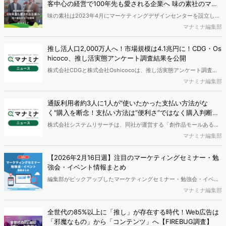
客中心の経営で100年先も愛される企業へ 味の素社のマー
いう常識を捨て去る、写真価値の再定義があった。データマーケティ
ケ改革
味の素社は2023年4月にマーケティングデザインセンターを設立し、
ング支援を行うヴァリューズの辻本秀幸社長（元マクロミル代表）
マーケティングプロセスの改革に取り組んでいる。その中心にいるの
マナミナ編集部
が、富士フイルムイメージングシステムズ 代表取締役社長の松本考司
が、「ほんだし」や「クノールカップスープ」などのマーケティング
氏に話を聞いた。
に従事したほか、味の素冷凍食品への出向時には「ザ★」シリーズな
推し活人口2,000万人へ！市場規模は4.1兆円に！CDG・Os
どを手掛けた岡本達也氏だ。同社が進めているマーケティング改革に
hicoco、推し活実態アンケート調査結果を公開
ついて、ヴァリューズの岩村大輝が聞いた。
株式会社CDGと株式会社Oshicocoは、推し活実態アンケート調査を
実施し、結果を公開しました。
マナミナ編集部
通販利用者約3人に1人が"使いたかった支払い方法がな
く"購入を断念！支払い方法は“便利さ”ではなく購入判断の
分かれ目に【システムリサーチ調査】
株式会社システムリサーチは、同社が運営する「創作品モールある
る」にて、全国のネット通販利用者を対象に「ネット通販での支払い
マナミナ編集部
方法と購入行動の関係」についてのアンケート調査を実施し、結果を
公開しました。
【2026年2月16日週】注目のマーケティングセミナー・勉
強会・イベント情報まとめ
編集部がピックアップしたマーケティングセミナー・勉強会・イベン
トを一覧化してお届けします。
マナミナ編集部
全世代の85%以上に「推し」が存在する時代！Web広告は
「邪魔なもの」から「コンテンツ」へ【FIREBUG調査】