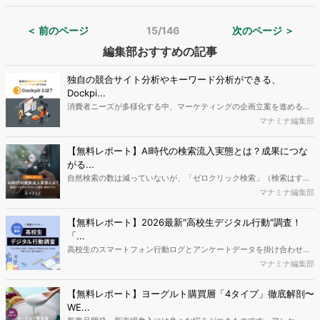
ポイントにしているか、宿泊時に実際どんな投稿をしているかについ
て調査を実施し、結果を公開しました。
＜ 前のページ
15/146
次のページ ＞
編集部おすすめの記事
独自の競合サイト分析やキーワード分析ができる、
Dockpi...
消費者ニーズが多様化する中、マーケティングの企画立案を進める上
で、競合分析や消費者分析の重要性がより高まっています。Web行動
マナミナ編集部
ログ分析ツール「Dockpit（ドックピット）」では、消費者Web行動
データを活用し、Web上の消費者行動を起点とした競合サイト分析や
【無料レポート】AI時代の検索流入実態とは？成果につな
消費者分析が可能です。今回はDockpitならではの利便性の高い機能
がる...
や活用方法を解説します。
自然検索の数は減っていないが、「ゼロクリック検索」（検索はする
がページには流入しない）の割合が増加しているのが、AI時代の検索
マナミナ編集部
流入の現状と言われています。では、その要因はどのようなことなの
か、また、要因を理解した上で、成果に確実につながるコンテンツを
【無料レポート】2026最新"高校生デジタル行動"調査！
制作するにはどうするべきなのでしょうか。本レポートはこのような
「...
疑問をお抱えのSEO・Webマーケティングご担当者様におすすめの内
高校生のスマートフォン行動ログとアンケートデータを掛け合わせ、
容となっています。※本レポートは記事のフォームから無料でダウン
最新の若年層（高校生）におけるデジタル行動実態やSNSの利用傾向
マナミナ編集部
ロードできます。
に関する分析をおこないました。iPhone3GSの登場から十数年が経
ち、スマートフォンを取り巻く環境が成熟するなか、新興SNSの台頭
【無料レポート】ヨーグルト購買層「4タイプ」徹底解剖〜
により高校生のデジタルライフスタイルは新たな変化を見せていま
WE...
す。※資料は記事内の入力フォームより、ダウンロードいただけま