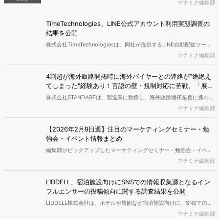
ーザーをどう理解し、改善し続けられるかにあります。しかし、いざ
マナミナ編集部
分析しようとしても「どうデータを活用していいかが分からない」
「そもそも計測が正しいか不安」といった壁に突き当たり、足が止ま
TimeTechnologies、LINE公式アカウント利用実態調査の
ってしまう現場は少なくありません。本資料は、そんなアプリデータ
結果を公開
活用に悩む初心者の方が、具体的なアクションを導き出すための実践
株式会社TimeTechnologiesは、同社が提供するLINE自動配信ツール
ガイドです。ユーザーの離脱ポイント等を特定する「具体的な分析事
「Ligla（リグラ）」にて、「LINE公式アカウントの利用実態」に関す
マナミナ編集部
例」を紹介すると同時に、アプリデータ活用の「全体像と陥りがちな
るアンケート調査を実施し、結果を公開しました。
3つの失敗・対策」についても体系的に解説しています。データを根
拠とした確かなアプリ活用の一歩を踏み出すために、ぜひ本資料をご
4割超が海外販路開拓時に海外バイヤーとの連絡が”途絶え
活用ください。
てしまった"経験あり！言語の壁・規制対応に苦戦、「展示
会止まり」の日本企業の実態【STANDAGE調査】
株式会社STANDAGEは、製造業に勤務し、海外販路開拓業務に携わっ
ているもしくは携わった経験がある担当者を対象に、製造業の海外販
マナミナ編集部
路開拓に関する実態調査を実施し、結果を公開しました。
【2026年2月9日週】注目のマーケティングセミナー・勉
強会・イベント情報まとめ
編集部がピックアップしたマーケティングセミナー・勉強会・イベン
トを一覧化してお届けします。
マナミナ編集部
LIDDELL、宿泊施設向けにSNSでの情報収集源となるイン
フルエンサーの投稿傾向に関する調査結果を公開
LIDDELL株式会社は、ホテルや旅館など宿泊施設向けに、SNSでの情
報収集の情報源となるインフルエンサーが宿泊施設を選ぶ際に、何を
マナミナ編集部