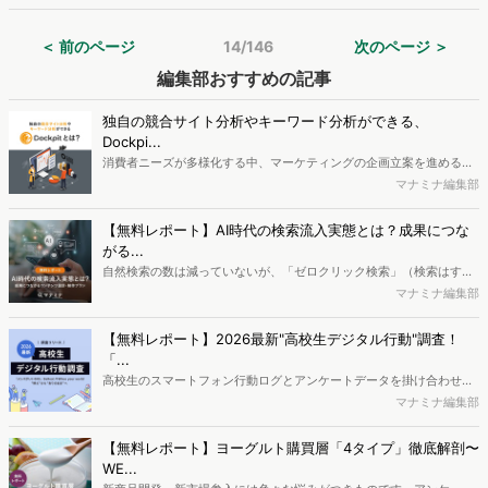
が、「ほんだし」や「クノールカップスープ」などのマーケティング
氏に話を聞いた。
に従事したほか、味の素冷凍食品への出向時には「ザ★」シリーズな
＜ 前のページ
14/146
次のページ ＞
どを手掛けた岡本達也氏だ。同社が進めているマーケティング改革に
ついて、ヴァリューズの岩村大輝が聞いた。
編集部おすすめの記事
独自の競合サイト分析やキーワード分析ができる、
Dockpi...
消費者ニーズが多様化する中、マーケティングの企画立案を進める上
で、競合分析や消費者分析の重要性がより高まっています。Web行動
マナミナ編集部
ログ分析ツール「Dockpit（ドックピット）」では、消費者Web行動
データを活用し、Web上の消費者行動を起点とした競合サイト分析や
【無料レポート】AI時代の検索流入実態とは？成果につな
消費者分析が可能です。今回はDockpitならではの利便性の高い機能
がる...
や活用方法を解説します。
自然検索の数は減っていないが、「ゼロクリック検索」（検索はする
がページには流入しない）の割合が増加しているのが、AI時代の検索
マナミナ編集部
流入の現状と言われています。では、その要因はどのようなことなの
か、また、要因を理解した上で、成果に確実につながるコンテンツを
【無料レポート】2026最新"高校生デジタル行動"調査！
制作するにはどうするべきなのでしょうか。本レポートはこのような
「...
疑問をお抱えのSEO・Webマーケティングご担当者様におすすめの内
高校生のスマートフォン行動ログとアンケートデータを掛け合わせ、
容となっています。※本レポートは記事のフォームから無料でダウン
最新の若年層（高校生）におけるデジタル行動実態やSNSの利用傾向
マナミナ編集部
ロードできます。
に関する分析をおこないました。iPhone3GSの登場から十数年が経
ち、スマートフォンを取り巻く環境が成熟するなか、新興SNSの台頭
【無料レポート】ヨーグルト購買層「4タイプ」徹底解剖〜
により高校生のデジタルライフスタイルは新たな変化を見せていま
WE...
す。※資料は記事内の入力フォームより、ダウンロードいただけま