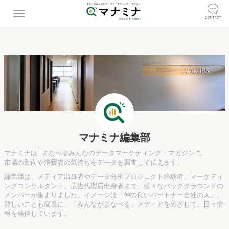
マナミナ編集部
マナミナは" まなべるみんなのデータマーケティング・マガジン "。
市場の動向や消費者の気持ちをデータを調査して伝えます。
編集部は、メディア出身者やデータ分析プロジェクト経験者、マーケティ
ングコンサルタント、広告代理店出身者まで、様々なバックグラウンドの
メンバーが集まりました。イメージは「仲の良いパートナー会社の人」。
難しいことも簡単に、「みんながまなべる」メディアをめざして、日々情
報を発信しています。