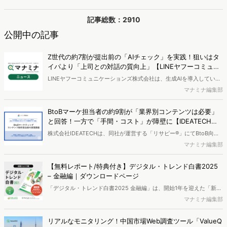
記事総数：2910
公開中の記事
Z世代の約7割が提出前の「AIチェック」を実践！狙いはタ
イパより「上司との対話の質向上」【LINEヤフーコミュニ
ケーションズ調べ】
LINEヤフーコミュニケーションズ株式会社は、生成AIを導入している
企業で働くZ世代（22〜28歳）の会社員を対象に、「生成AI時代の業
マナミナ編集部
務意識と上司への期待に関する調査」を実施し、結果を公開しまし
た。
BtoBマーケ担当者の約9割が「業界別コンテンツは必要」
と回答！一方で「手間・コスト」が障壁に【IDEATECH調
査】
株式会社IDEATECHは、同社が運営する「リサピー®︎」にてBtoB向け
商材を扱う企業で、マーケティングやコンテンツ制作（ホワイトペー
マナミナ編集部
パー、事例集、調査レポート等）を1年以上担当している会社員を対象
に、BtoBマーケティングコンテンツ制作担当者の実態調査を実施し、
【無料レポート/特典付き】デジタル・トレンド白書2025
結果を公開しました。
– 金融編｜ダウンロードページ
「デジタル・トレンド白書2025 金融編」は、開始1年を迎えた「新
NISA」や暗号資産、話題のカブアンドなどの投資のトピック、富裕層
マナミナ編集部
の動向や電子マネーの進化など11の自主調査が収録されたレポートで
す。日経平均株価が史上初の5万円台に到達し 、日銀による追加利上
リアルなモニタリング！中国市場Web調査ツール「ValueQ
げやトランプ関税による市場の乱高下など 、消費者の関心が非常に高