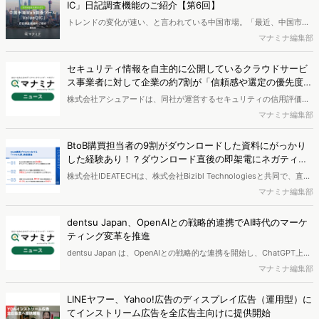
IC」日記調査機能のご紹介【第6回】
まった金融業界の一年をまとめています。ダウンロード特典として
トレンドの変化が速い、と言われている中国市場。「最近、中国市場
「金融各業界サイトランキング」も収録。
の変化が掴めない。言語の壁もあり、中国人生活者の生活実態がよく
マナミナ編集部
わからない。」という声も多く耳にします。Web調査ツール
「ValueQIC（ヴァリュークイック）」なら、日記形式の調査を通じ
セキュリティ情報を自主的に公開しているクラウドサービ
て、最大14日間分のモニタリング結果をご提供することが可能です。
ス事業者に対して企業の約7割が「信頼感や選定の優先度が
第6回は、日記調査機能の特徴を事例とともにご紹介します。
上がる」と回答【アシュアード調査】
株式会社アシュアードは、同社が運営するセキュリティの信用評価プ
ラットフォーム「Assured」にて、従業員数1,000名以上の大手企業に
マナミナ編集部
所属する情報システム・セキュリティ部門の方を対象にクラウドサー
ビスの利用の際の公開情報の確認状況やサービス選定への影響につい
BtoB購買担当者の9割がダウンロードした資料にがっかり
て、セキュリティの情報開示に関する実態を調査し、結果を公開しま
した経験あり！？ダウンロード直後の即架電にネガティブ
した。
な印象が大多数【IDEATECH調査】
株式会社IDEATECHは、株式会社Bizibl Technologiesと共同で、直近
1年以内に、勤務先で法人向けサービス（BtoB商材）の導入検討・選
マナミナ編集部
定に関わった」と回答した方決裁者・責任者・担当者を対象に、BtoB
購買プロセスにおける「7つの大罪」実態調査を実施し、結果を公開
dentsu Japan、OpenAIとの戦略的連携でAI時代のマーケ
しました。
ティング変革を推進
dentsu Japan は、OpenAIとの戦略的な連携を開始し、ChatGPT上で
の顧客体験開発を起点に 企業の事業活動全体のAI化を支援していくと
マナミナ編集部
発表しました。
LINEヤフー、Yahoo!広告のディスプレイ広告（運用型）に
てインストリーム広告を全広告主向けに提供開始