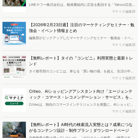
LINEヤフー株式会社は、動画番組内に広告を配信する「Yahoo!広告
ディスプレイ広告（運用型）インストリーム広告」を全広告主向けに
マナミナ編集部
提供開始したことを発表しました。
【2026年2月23日週】注目のマーケティングセミナー・勉
強会・イベント情報まとめ
編集部がピックアップしたマーケティングセミナー・勉強会・イベン
トを一覧化してお届けします。
マナミナ編集部
【無料レポート】タイの『コンビニ』利用実態と最新トレ
ンド
タイ都市部のコンビニは、単なる「買い物の場」を超え、生活の中に
組み込まれた「日常の接点」として利用される様子が見られます。本
マナミナ編集部
レポートでは、来店頻度の背景にある「来店の文脈」、カテゴリ購買
の「習慣化」、入店前接点、そして現地撮影の棚写真まで含め、タイ
Criteo、AIショッピングアシスタント向け「エージェンテ
のコンビニ利用を「行動構造」として整理しています。
ィック・コマース・レコメンデーション・サービス」を発
表
Criteoは、独自のコマースインテリジェンスを基盤に、AIショッピン
グアシスタント向けに最適化された高精度な商品レコメンデーション
マナミナ編集部
を可能にする「エージェンティック・コマース・レコメンデーショ
ン・サービス」を発表しました。
【無料レポート】AI時代の検索流入実態とは？成果につな
がるコンテンツ設計・制作プラン｜ダウンロードページ
自然検索の数は減っていないが、「ゼロクリック検索」（検索はする