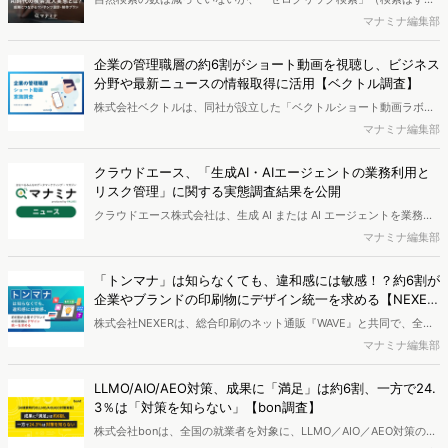
がページには流入しない）の割合が増加しているのが、AI時代の検索
マナミナ編集部
流入の現状と言われています。では、その要因はどのようなことなの
か、また、要因を理解した上で、成果に確実につながるコンテンツを
企業の管理職層の約6割がショート動画を視聴し、ビジネス
制作するにはどうするべきなのでしょうか。本レポートはこのような
分野や最新ニュースの情報取得に活用【ベクトル調査】
疑問をお抱えのSEO・Webマーケティングご担当者様におすすめの内
株式会社ベクトルは、同社が設立した「ベクトルショート動画ラボ」
容となっています。※本レポートは記事のフォームから無料でダウン
にて、全国のさまざまな業界の企業における管理職層（部長クラス以
マナミナ編集部
ロードできます。
上）を対象に、「ショート動画に関する意識調査」を実施し、結果を
公開しました。
クラウドエース、「生成AI・AIエージェントの業務利用と
リスク管理」に関する実態調査結果を公開
クラウドエース株式会社は、生成 AI または AI エージェントを業務で
利用している担当者を対象に、「生成 AI・AI エージェントの業務利用
マナミナ編集部
とリスク管理に関する実態調査」を実施し、結果を公開しました。
「トンマナ」は知らなくても、違和感には敏感！？約6割が
企業やブランドの印刷物にデザイン統一を求める【NEXE
R・WAVE調査】
株式会社NEXERは、総合印刷のネット通販『WAVE』と共同で、全国
の男女を対象に「デザインに関するアンケート」を実施し、結果を公
マナミナ編集部
開しました。
LLMO/AIO/AEO対策、成果に「満足」は約6割、一方で24.
3％は「対策を知らない」【bon調査】
株式会社bonは、全国の就業者を対象に、LLMO／AIO／AEO対策の実