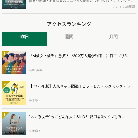
新商品開発・新市場参入には色々な悩みがつきものです。アンケート
す。
調査を実施しても、購買実態が不透明、新商品の受容性も判断しきれ
マナミナ編集部
ないなど、詰めきれない問題もあるかと思います。そこで本レポート
で提案するのが、「WEB行動・意識・購買の3視点」を活用し、どの
アクセスランキング
ようにして市場理解をしていけるのか、現状の既発商品のセグメント
で相性の良いターゲットはどこかを明らかにするという調査手法で
す。新商品開発関連担当者様・マーケティング担当者様向け必見のレ
昨日
週間
月間
ポートとなっています。※本レポートは記事のフォームから無料でダ
ウンロードできます。
1
『AI彼女・彼氏』急拡大で200万人超が利用！注目アプリ5...
新藤 英俊
2
【2025年版】人気キャラ図鑑｜ヒットしたミャクミャク・ラ...
平本寧々
3
"スナ系女子"ってどんな人？SNIDEL愛用者3タイプと選...
平本寧々