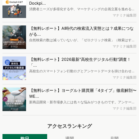
Dockpi...
消費者ニーズが多様化する中、マーケティングの企画立案を進める上
で、競合分析や消費者分析の重要性がより高まっています。Web行動
マナミナ編集部
ログ分析ツール「Dockpit（ドックピット）」では、消費者Web行動
データを活用し、Web上の消費者行動を起点とした競合サイト分析や
【無料レポート】AI時代の検索流入実態とは？成果につな
消費者分析が可能です。今回はDockpitならではの利便性の高い機能
がる...
や活用方法を解説します。
自然検索の数は減っていないが、「ゼロクリック検索」（検索はする
がページには流入しない）の割合が増加しているのが、AI時代の検索
マナミナ編集部
流入の現状と言われています。では、その要因はどのようなことなの
か、また、要因を理解した上で、成果に確実につながるコンテンツを
【無料レポート】2026最新"高校生デジタル行動"調査！
制作するにはどうするべきなのでしょうか。本レポートはこのような
「...
疑問をお抱えのSEO・Webマーケティングご担当者様におすすめの内
高校生のスマートフォン行動ログとアンケートデータを掛け合わせ、
容となっています。※本レポートは記事のフォームから無料でダウン
最新の若年層（高校生）におけるデジタル行動実態やSNSの利用傾向
マナミナ編集部
ロードできます。
に関する分析をおこないました。iPhone3GSの登場から十数年が経
ち、スマートフォンを取り巻く環境が成熟するなか、新興SNSの台頭
【無料レポート】ヨーグルト購買層「4タイプ」徹底解剖〜
により高校生のデジタルライフスタイルは新たな変化を見せていま
WE...
す。※資料は記事内の入力フォームより、ダウンロードいただけま
新商品開発・新市場参入には色々な悩みがつきものです。アンケート
す。
調査を実施しても、購買実態が不透明、新商品の受容性も判断しきれ
マナミナ編集部
ないなど、詰めきれない問題もあるかと思います。そこで本レポート
で提案するのが、「WEB行動・意識・購買の3視点」を活用し、どの
アクセスランキング
ようにして市場理解をしていけるのか、現状の既発商品のセグメント
で相性の良いターゲットはどこかを明らかにするという調査手法で
す。新商品開発関連担当者様・マーケティング担当者様向け必見のレ
昨日
週間
月間