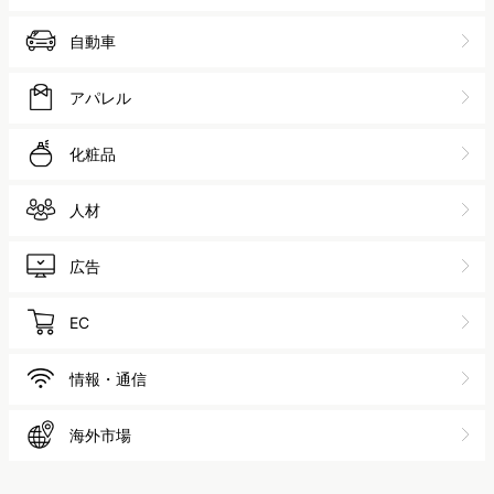
自動車
アパレル
化粧品
人材
広告
EC
情報・通信
海外市場