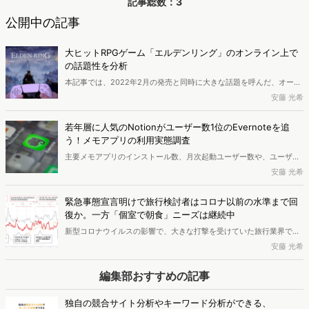
記事総数：3
公開中の記事
大ヒットRPGゲーム「エルデンリング」のオンライン上で
の話題性を分析
本記事では、2022年2月の発売と同時に大きな話題を呼んだ、オープ
ンワールドのアクションRPG「エルデンリング」に着目し、どのよう
安藤 光希
なタイミングでどのようなトピックがオンライン上で話題になってい
たのか調査。ヴァリューズが保有するWeb行動ログデータを活用し
若年層に人気のNotionがユーザー数1位のEvernoteを追
て、消費者の興味関心を定量的に分析します。
う！メモアプリの利用実態調査
主要メモアプリのインストール数、月次起動ユーザー数や、ユーザー
数推移、利用者の属性などの利用実態を調査します。分析には株式会
安藤 光希
社ヴァリューズが保有するアプリ行動ログデータを使用。Evernoteが
ユーザー数でトップも、新興のNotionが若年層を中心に伸びている実
緊急事態宣言明けで旅行検討者はコロナ以前の水準まで回
態が見えてきました。
復か。一方「個室で朝食」ニーズは継続中
新型コロナウイルスの影響で、大きな打撃を受けていた旅行業界でし
たが、ワクチン接種の普及や緊急事態宣言の解除など、少しずつコロ
安藤 光希
ナ以前の状態に戻りつつあることが考えられます。宣言解除後に消費
者はどのように旅行・お出かけに関して検討をしているのか、ヴァリ
編集部おすすめの記事
ューズのデータ分析チームの安藤さんがウェブ行動ログを活用して分
析します。
独自の競合サイト分析やキーワード分析ができる、