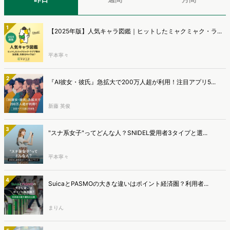
ポートとなっています。※本レポートは記事のフォームから無料でダ
ウンロードできます。
1
【2025年版】人気キャラ図鑑｜ヒットしたミャクミャク・ラ...
平本寧々
2
『AI彼女・彼氏』急拡大で200万人超が利用！注目アプリ5...
新藤 英俊
3
"スナ系女子"ってどんな人？SNIDEL愛用者3タイプと選...
平本寧々
4
SuicaとPASMOの大きな違いはポイント経済圏？利用者...
まりん