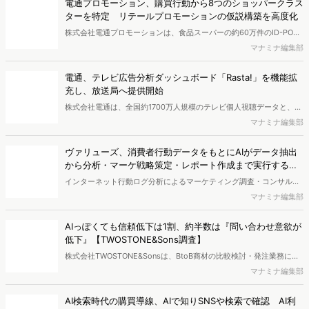
電通プロモーション、購買行動から8つのショッパークラス
ポートとなっています。※本レポートは記事のフォームから無料でダ
ターを特定 リテールプロモーションの仮説構築を高度化
ウンロードできます。
株式会社電通プロモーションは、食品スーパーの約60万件のID-POS
データと生活者の定性データをAIで分析し、購買行動の特徴に基づい
マナミナ編集部
た8つのショッパークラスターを特定しました。これにより購買時点
における生活者の意識や行動背景の把握が可能となり、リテールプロ
電通、テレビ広告分析ダッシュボード「Rasta!」を機能拡
モーションにおけるプランニングの高速化と高精度化を実現できると
充し、放送局へ提供開始
いいます。
株式会社電通は、全国約1700万人規模のテレビ個人視聴データと、独
自の大規模生活者意識調査データを掛け合わせて、テレビ広告のデー
マナミナ編集部
タ集計や広告効果の分析ができるダッシュボード「Rasta!
（Resourceful Analysis System of TV Audience：ラスタ）」の機能
ヴァリューズ、消費者行動データをもとにAIがデータ抽出
を拡充し、放送局への提供を開始したことを発表しました。
から分析・マーケ戦略策定・レポート作成まで実行する
「Dockpit AIエージェント」を提供開始
インターネット行動ログ分析によるマーケティング調査・コンサルテ
ィングサービスを提供する株式会社ヴァリューズは、国内最大規模
マナミナ編集部
250万人のWeb行動ログデータを基盤としたマーケティングリサーチ
エンジン「Dockpit（ドックピット）」の新機能として、AIが市場分
AIっぽくても信頼低下は1割、約半数は『問い合わせ意欲が
析から仮説構築、レポート作成までを自律的にサポートする
低下』【TWOSTONE&Sons調査】
「Dockpit AIエージェント」の提供を開始いたしました。
株式会社TWOSTONE&Sonsは、BtoB商材の比較検討・発注業務に携
わる担当者を対象に、コンテンツのAIっぽさに関する意識調査を実施
マナミナ編集部
し、結果を公開しました。
AI検索時代の購買導線、AIで知りSNSや検索で確認 AI利