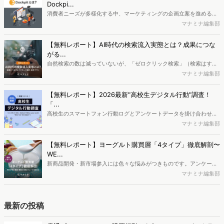
Dockpi...
消費者ニーズが多様化する中、マーケティングの企画立案を進める上
で、競合分析や消費者分析の重要性がより高まっています。Web行動
マナミナ編集部
ログ分析ツール「Dockpit（ドックピット）」では、消費者Web行動
データを活用し、Web上の消費者行動を起点とした競合サイト分析や
【無料レポート】AI時代の検索流入実態とは？成果につな
消費者分析が可能です。今回はDockpitならではの利便性の高い機能
がる...
や活用方法を解説します。
自然検索の数は減っていないが、「ゼロクリック検索」（検索はする
がページには流入しない）の割合が増加しているのが、AI時代の検索
マナミナ編集部
流入の現状と言われています。では、その要因はどのようなことなの
か、また、要因を理解した上で、成果に確実につながるコンテンツを
【無料レポート】2026最新"高校生デジタル行動"調査！
制作するにはどうするべきなのでしょうか。本レポートはこのような
「...
疑問をお抱えのSEO・Webマーケティングご担当者様におすすめの内
高校生のスマートフォン行動ログとアンケートデータを掛け合わせ、
容となっています。※本レポートは記事のフォームから無料でダウン
最新の若年層（高校生）におけるデジタル行動実態やSNSの利用傾向
マナミナ編集部
ロードできます。
に関する分析をおこないました。iPhone3GSの登場から十数年が経
ち、スマートフォンを取り巻く環境が成熟するなか、新興SNSの台頭
【無料レポート】ヨーグルト購買層「4タイプ」徹底解剖〜
により高校生のデジタルライフスタイルは新たな変化を見せていま
WE...
す。※資料は記事内の入力フォームより、ダウンロードいただけま
新商品開発・新市場参入には色々な悩みがつきものです。アンケート
す。
調査を実施しても、購買実態が不透明、新商品の受容性も判断しきれ
マナミナ編集部
ないなど、詰めきれない問題もあるかと思います。そこで本レポート
で提案するのが、「WEB行動・意識・購買の3視点」を活用し、どの
ようにして市場理解をしていけるのか、現状の既発商品のセグメント
最新の投稿
で相性の良いターゲットはどこかを明らかにするという調査手法で
す。新商品開発関連担当者様・マーケティング担当者様向け必見のレ