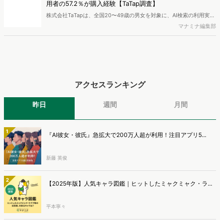
用者の57.2％が購入経験【TaTap調査】
株式会社TaTapは、全国20〜49歳の男女を対象に、AI検索の利用実態
と、AIで知った商品をどこで確かめているかを調査し、結果を公開し
マナミナ編集部
ました。
アクセスランキング
昨日
週間
月間
1
『AI彼女・彼氏』急拡大で200万人超が利用！注目アプリ5...
新藤 英俊
2
【2025年版】人気キャラ図鑑｜ヒットしたミャクミャク・ラ...
平本寧々