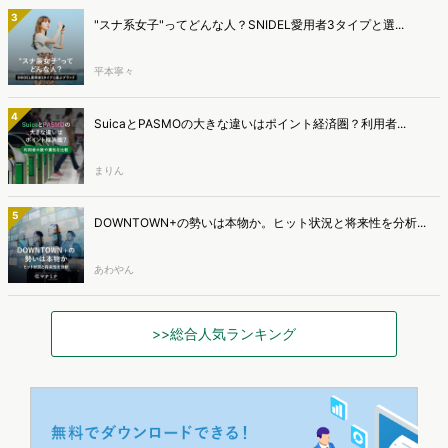
3
"スナ系女子"ってどんな人？SNIDEL愛用者3タイプと選...
平本寧々
4
SuicaとPASMOの大きな違いはポイント経済圏？利用者...
まりん
5
DOWNTOWN+の勢いは本物か。ヒット状況と将来性を分析...
あわやん
>>総合人気ランキング