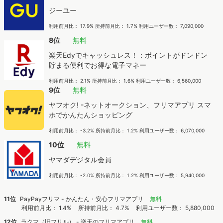
ジーユー
利用前月比： 17.9% 所持前月比： 1.7% 利用ユーザー数： 7,090,000
8位
無料
楽天Edyでキャッシュレス！：ポイントがドンドン
貯まる便利でお得な電子マネー
利用前月比： 2.1% 所持前月比： 1.6% 利用ユーザー数： 6,560,000
9位
無料
ヤフオク! -ネットオークション、フリマアプリ スマ
ホでかんたんショッピング
利用前月比： -3.2% 所持前月比： 1.2% 利用ユーザー数： 6,070,000
10位
無料
ヤマダデジタル会員
利用前月比： -2.0% 所持前月比： 1.2% 利用ユーザー数： 5,940,000
11位
PayPayフリマ - かんたん・安心フリマアプリ
無料
利用前月比： 1.4%
所持前月比： 4.7%
利用ユーザー数： 5,880,000
12位
ラクマ（旧フリル） - 楽天のフリマアプリ
無料