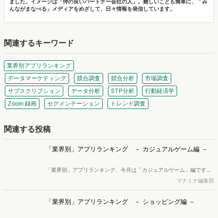
ました。イメージは「仲の良いパートナー会社の人」。難しいことも簡単に、「み
んながまなべる」メディアをめざして、日々情報を発信しています。
関連するキーワード
業界別アプリランキング
データマーケティング
競合調査
競合分析
市場調査
サブスクリプション
データ分析
STP分析
行動経済学
Zoom 録画
セグメンテーション
トレンド調査
関連する投稿
「業界別」アプリランキング － カジュアルゲーム編 －
「業界別」アプリランキング、今月は「カジュアルゲーム」編です。
アプリ利用ユーザー数の順に並べると、1位は「Find the Difference -
マナミナ編集部
間違い探し」、2位「Find the Difference - 間違い探し」、3位「じゃ
んけんおう ポイ活ゲームお金稼ぎや小遣い稼ぎ・懸賞生活」…という
「業界別」アプリランキング － ショッピング編 －
結果に。トップ20まで掲載しています。