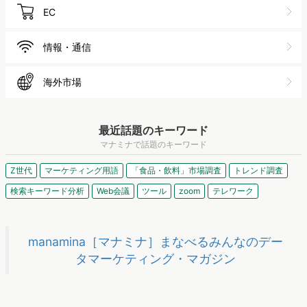
EC
情報・通信
海外市場
最近話題のキーワード
マナミナで話題のキーワード
Z世代
マーケティング用語
「食品・飲料」市場調査
トレンド調査
検索キーワード分析
Web会議
ツール
zoom
テレワーク
manamina［マナミナ］まなべるみんなのデー
タマーケティング・マガジン