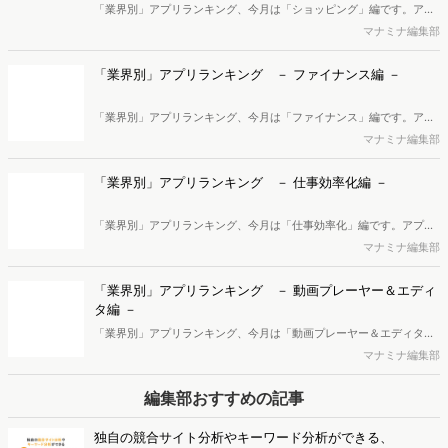
「業界別」アプリランキング、今月は「ショッピング」編です。アプ
リ利用ユーザー数の順に並べると、1位は「Amazon」、2位「楽天市
マナミナ編集部
場」、3位「dポイントクラブ」…という結果に。トップ20まで掲載し
ています。
「業界別」アプリランキング － ファイナンス編 －
「業界別」アプリランキング、今月は「ファイナンス」編です。アプ
リ利用ユーザー数の順に並べると、1位は「PayPay」、2位「au
マナミナ編集部
PAY」、3位「楽天ペイ」…という結果に。トップ20まで掲載していま
す。
「業界別」アプリランキング － 仕事効率化編 －
「業界別」アプリランキング、今月は「仕事効率化」編です。アプリ
利用ユーザー数の順に並べると、1位は「Google ドライブ」、2位
マナミナ編集部
「楽天ウェブ検索-楽天ポイントが貯まる、稼げるアプリ」、3位「QR
コードリーダー・バーコードリーダー - アイコニット」…という結果
「業界別」アプリランキング － 動画プレーヤー＆エディ
に。トップ20まで掲載しています。
タ編 －
「業界別」アプリランキング、今月は「動画プレーヤー＆エディタ」
編です。アプリ利用ユーザー数の順に並べると、1位は「TikTok」、2
マナミナ編集部
位「ABEMA」、3位「Google TV」…という結果に。トップ20まで掲
載しています。
編集部おすすめの記事
独自の競合サイト分析やキーワード分析ができる、