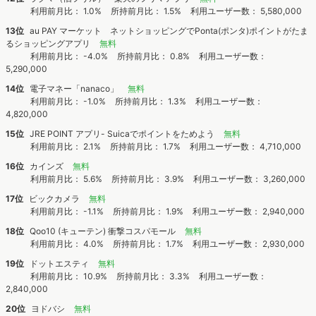
利用前月比： 1.0%
所持前月比： 1.5%
利用ユーザー数： 5,580,000
13位
au PAY マーケット ネットショッピングでPonta(ポンタ)ポイントがたま
るショッピングアプリ
無料
利用前月比： -4.0%
所持前月比： 0.8%
利用ユーザー数：
5,290,000
14位
電子マネー「nanaco」
無料
利用前月比： -1.0%
所持前月比： 1.3%
利用ユーザー数：
4,820,000
15位
JRE POINT アプリ- Suicaでポイントをためよう
無料
利用前月比： 2.1%
所持前月比： 1.7%
利用ユーザー数： 4,710,000
16位
カインズ
無料
利用前月比： 5.6%
所持前月比： 3.9%
利用ユーザー数： 3,260,000
17位
ビックカメラ
無料
利用前月比： -1.1%
所持前月比： 1.9%
利用ユーザー数： 2,940,000
18位
Qoo10 (キューテン) 衝撃コスパモール
無料
利用前月比： 4.0%
所持前月比： 1.7%
利用ユーザー数： 2,930,000
19位
ドットエスティ
無料
利用前月比： 10.9%
所持前月比： 3.3%
利用ユーザー数：
2,840,000
20位
ヨドバシ
無料