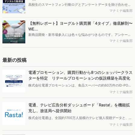
疑問をお抱えのSEO・Webマーケティングご担当者様におすすめの内
高校生のスマートフォン行動ログとアンケートデータを掛け合わせ、
容となっています。※本レポートは記事のフォームから無料でダウン
最新の若年層（高校生）におけるデジタル行動実態やSNSの利用傾向
マナミナ編集部
ロードできます。
に関する分析をおこないました。iPhone3GSの登場から十数年が経
ち、スマートフォンを取り巻く環境が成熟するなか、新興SNSの台頭
【無料レポート】ヨーグルト購買層「4タイプ」徹底解剖〜
により高校生のデジタルライフスタイルは新たな変化を見せていま
WE...
す。※資料は記事内の入力フォームより、ダウンロードいただけま
新商品開発・新市場参入には色々な悩みがつきものです。アンケート
す。
調査を実施しても、購買実態が不透明、新商品の受容性も判断しきれ
マナミナ編集部
ないなど、詰めきれない問題もあるかと思います。そこで本レポート
で提案するのが、「WEB行動・意識・購買の3視点」を活用し、どの
ようにして市場理解をしていけるのか、現状の既発商品のセグメント
最新の投稿
で相性の良いターゲットはどこかを明らかにするという調査手法で
す。新商品開発関連担当者様・マーケティング担当者様向け必見のレ
電通プロモーション、購買行動から8つのショッパークラス
ポートとなっています。※本レポートは記事のフォームから無料でダ
ターを特定 リテールプロモーションの仮説構築を高度化
ウンロードできます。
株式会社電通プロモーションは、食品スーパーの約60万件のID-POS
データと生活者の定性データをAIで分析し、購買行動の特徴に基づい
マナミナ編集部
た8つのショッパークラスターを特定しました。これにより購買時点
における生活者の意識や行動背景の把握が可能となり、リテールプロ
電通、テレビ広告分析ダッシュボード「Rasta!」を機能拡
モーションにおけるプランニングの高速化と高精度化を実現できると
充し、放送局へ提供開始
いいます。
株式会社電通は、全国約1700万人規模のテレビ個人視聴データと、独
自の大規模生活者意識調査データを掛け合わせて、テレビ広告のデー
マナミナ編集部
タ集計や広告効果の分析ができるダッシュボード「Rasta!