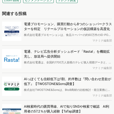
Zoom 録画
セグメンテーション
トレンド調査
関連する投稿
電通プロモーション、購買行動から8つのショッパークラス
ターを特定 リテールプロモーションの仮説構築を高度化
株式会社電通プロモーションは、食品スーパーの約60万件のID-POS
データと生活者の定性データをAIで分析し、購買行動の特徴に基づい
マナミナ編集部
た8つのショッパークラスターを特定しました。これにより購買時点
における生活者の意識や行動背景の把握が可能となり、リテールプロ
電通、テレビ広告分析ダッシュボード「Rasta!」を機能拡
モーションにおけるプランニングの高速化と高精度化を実現できると
充し、放送局へ提供開始
いいます。
株式会社電通は、全国約1700万人規模のテレビ個人視聴データと、独
自の大規模生活者意識調査データを掛け合わせて、テレビ広告のデー
マナミナ編集部
タ集計や広告効果の分析ができるダッシュボード「Rasta!
（Resourceful Analysis System of TV Audience：ラスタ）」の機能
AIっぽくても信頼低下は1割、約半数は『問い合わせ意欲が
を拡充し、放送局への提供を開始したことを発表しました。
低下』【TWOSTONE&Sons調査】
株式会社TWOSTONE&Sonsは、BtoB商材の比較検討・発注業務に携
わる担当者を対象に、コンテンツのAIっぽさに関する意識調査を実施
マナミナ編集部
し、結果を公開しました。
AI検索時代の購買導線、AIで知りSNSや検索で確認 AI利
用者の57.2％が購入経験【TaTap調査】