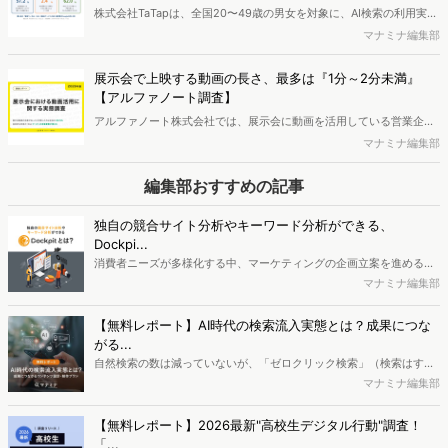
株式会社TaTapは、全国20〜49歳の男女を対象に、AI検索の利用実態
と、AIで知った商品をどこで確かめているかを調査し、結果を公開し
マナミナ編集部
ました。
展示会で上映する動画の長さ、最多は『1分～2分未満』
【アルファノート調査】
アルファノート株式会社では、展示会に動画を活用している営業企
画・マーケティング担当者を対象に、展示会における動画活用の実態
マナミナ編集部
調査を実施し、結果を公開しました。
編集部おすすめの記事
独自の競合サイト分析やキーワード分析ができる、
Dockpi...
消費者ニーズが多様化する中、マーケティングの企画立案を進める上
で、競合分析や消費者分析の重要性がより高まっています。Web行動
マナミナ編集部
ログ分析ツール「Dockpit（ドックピット）」では、消費者Web行動
データを活用し、Web上の消費者行動を起点とした競合サイト分析や
【無料レポート】AI時代の検索流入実態とは？成果につな
消費者分析が可能です。今回はDockpitならではの利便性の高い機能
がる...
や活用方法を解説します。
自然検索の数は減っていないが、「ゼロクリック検索」（検索はする
がページには流入しない）の割合が増加しているのが、AI時代の検索
マナミナ編集部
流入の現状と言われています。では、その要因はどのようなことなの
か、また、要因を理解した上で、成果に確実につながるコンテンツを
【無料レポート】2026最新"高校生デジタル行動"調査！
制作するにはどうするべきなのでしょうか。本レポートはこのような
「...