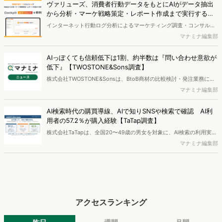
（Resourceful Analysis System of TV Audience：ラスタ）」の機能
ヴァリューズ、消費者行動データをもとにAIがデータ抽出
を拡充し、放送局への提供を開始したことを発表しました。
から分析・マーケ戦略策定・レポート作成まで実行する
「Dockpit AIエージェント」を提供開始
インターネット行動ログ分析によるマーケティング調査・コンサルテ
ィングサービスを提供する株式会社ヴァリューズは、国内最大規模
マナミナ編集部
250万人のWeb行動ログデータを基盤としたマーケティングリサーチ
エンジン「Dockpit（ドックピット）」の新機能として、AIが市場分
AIっぽくても信頼低下は1割、約半数は『問い合わせ意欲が
析から仮説構築、レポート作成までを自律的にサポートする
低下』【TWOSTONE&Sons調査】
「Dockpit AIエージェント」の提供を開始いたしました。
株式会社TWOSTONE&Sonsは、BtoB商材の比較検討・発注業務に携
わる担当者を対象に、コンテンツのAIっぽさに関する意識調査を実施
マナミナ編集部
し、結果を公開しました。
AI検索時代の購買導線、AIで知りSNSや検索で確認 AI利
用者の57.2％が購入経験【TaTap調査】
株式会社TaTapは、全国20〜49歳の男女を対象に、AI検索の利用実態
と、AIで知った商品をどこで確かめているかを調査し、結果を公開し
マナミナ編集部
ました。
アクセスランキング