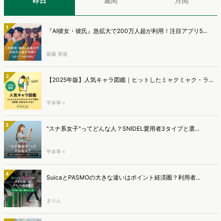
昨日
週間
月間
1
『AI彼女・彼氏』急拡大で200万人超が利用！注目アプリ5...
新藤 英俊
2
【2025年版】人気キャラ図鑑｜ヒットしたミャクミャク・ラ...
平本寧々
3
"スナ系女子"ってどんな人？SNIDEL愛用者3タイプと選...
平本寧々
4
SuicaとPASMOの大きな違いはポイント経済圏？利用者...
まりん