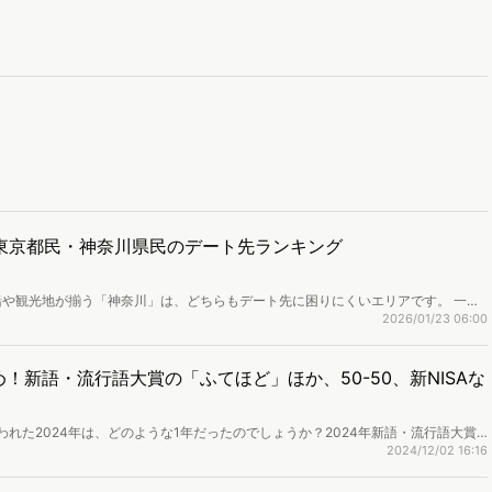
東京都民・神奈川県民のデート先ランキング
や観光地が揃う「神奈川」は、どちらもデート先に困りにくいエリアです。 一方
どこに行くのか」が見えにくい面もあります。今回は、Web上の検索データを分
2026/01/23 06:00
トスポットの傾向を調査しました。日本有数の都市であるこの2つのエリアに住む
しているのでしょうか。
め！新語・流行語大賞の「ふてほど」ほか、50-50、新NISAな
われた2024年は、どのような1年だったのでしょうか？2024年新語・流行語大賞
間の週間検索キーワードランキングから2024年のトレンドを分析しました。
2024/12/02 16:16