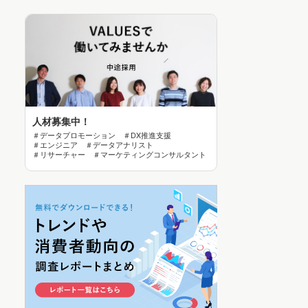
人材募集中！
＃データプロモーション ＃DX推進支援
＃エンジニア ＃データアナリスト
＃リサーチャー ＃マーケティングコンサルタント