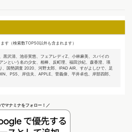
ます（検索数TOP50以外も含まれます）
約、黒沢清、池谷実悠、フェアレディZ、小林麻美、スパイの
、アンという名の少女、相棒、反町理、福田沙紀、森香澄、瑛
勢調査 2020、河野太郎、IPAD AIR、すがよしひで、足
IN、PS5、岸信夫、APPLE、菅義偉、平井卓也、岸部四郎、
leでマナミナをフォロー！／