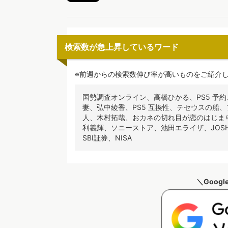
検索数が急上昇しているワード
※前週からの検索数伸び率が高いものをご紹介し
国勢調査オンライン、高橋ひかる、PS5 予
妻、弘中綾香、PS5 互換性、テセウスの船
人、木村拓哉、おカネの切れ目が恋のはじまり、国
利義輝、ソニーストア、池田エライザ、JOSH
SBI証券、NISA
＼Goog