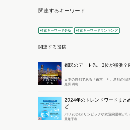
関連するキーワード
検索キーワード分析
検索キーワードランキング
関連する投稿
都民のデート先、3位が横浜？
日本の首都である「東京」と、港町の情緒
で、選択肢が多いからこそ「結局みんな、
見掛 満琉
析し、東京都民と神奈川県民が選ぶデー
人々は、普段どのような場所でデートを
2024年のトレンドワードまと
ど
パリ2024オリンピックや衆議院選挙が行
の分析とヴァリューズで分析した今年1年
重兼千春