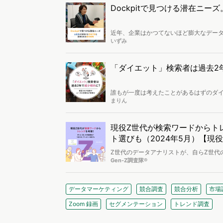
Dockpitで見つける潜在ニ
近年、企業はかつてないほど膨大なデー
ことに依然として課題を感じているマーケ
いずみ
社山星屋は、Web行動ログ分析ツール「D
可視化。さらに、1年後、3年後の市場動
氏に活用事例とDockpitだからこそ得ら
「ダイエット」検索者は過去2
誰もが一度は考えたことがあるはずのダ
した。しかし、最近になって状況は少し
まりん
ついて分析し、彼らが何に興味を持って
現役Z世代が検索ワードからト
ト選びも（2024年5月）【現
Z世代のデータアナリストが、自らZ世代
検索キーワードランキングから、「夏」「
Gen-Z調査隊®
備・楽しみ方が気になる「夏」、「母の日
ーズを読み解きます。
データマーケティング
競合調査
競合分析
市場
Zoom 録画
セグメンテーション
トレンド調査