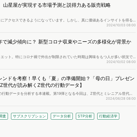
ーズ。山星屋が実現する市場予測と説得力ある販売戦略
タにアクセスできるようになっています。しかし、真に価値あるインサイトを得る
ターも少なくないのではないでしょうか。創業115年を誇る菓子専門商社の株式会
2024/10/03 08:00
ockpit」を活用し、従来の販売データでは捉えきれなかった消費者の潜在ニーズを
向を予測し、商品開発や販売戦略の立案につなげています。今回は同社の鈴木美和
れる価値を伺いました。
年で減少傾向に？ 新型コロナ収束やニーズの多様化が背景か
イエット。特にコロナ禍で外出が制限されていた時期は興味をもつ人が多い状況で
変わってきているようです。この記事では、現在もダイエットに関心を持つ人々に
2024/10/02 08:00
いるのかを見ていきます。
レンドを考察！早くも「夏」の準備開始？「母の日」プレゼン
役Z世代が読み解くZ世代の行動データ】
の行動データを分析する本連載。第19弾となる今回は、Z世代とミレニアル世代の
母の日」の2テーマを取り上げてZ世代のトレンドをお送りします。Z世代の準
2024/06/28 08:00
」のプレゼント選びの悩み など、データとリアルな声を掛け合わせ、Z世代のニ
調査
サブスクリプション
データ分析
STP分析
行動経済学