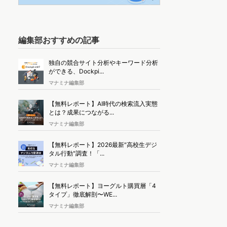
編集部おすすめの記事
独自の競合サイト分析やキーワード分析
ができる、Dockpi...
マナミナ編集部
【無料レポート】AI時代の検索流入実態
とは？成果につながる...
マナミナ編集部
【無料レポート】2026最新"高校生デジ
タル行動"調査！「...
マナミナ編集部
【無料レポート】ヨーグルト購買層「4
タイプ」徹底解剖〜WE...
マナミナ編集部