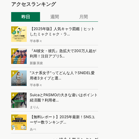
アクセスランキング
昨日
週間
月間
【2025年版】人気キャラ図鑑｜ヒット
1
したミャクミャク・ラ...
平本寧々
『AI彼女・彼氏』急拡大で200万人超が
2
利用！注目アプリ5...
新藤 英俊
"スナ系女子"ってどんな人？SNIDEL愛
3
用者3タイプと選...
平本寧々
SuicaとPASMOの大きな違いはポイント
4
経済圏？利用者...
まりん
【無料レポート】2025年最新！SNSユ
5
ーザー数ランキング...
あべ