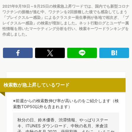
2021年9月19日～9月25日の検索急上昇ワードでは、国内でも新型コロナ
ワクチンの接種が進む中、ワクチンを2回接種した後でも感染してしまう
「ブレイクスルー感染」によるクラスター発生事例が各地で相次ぎ、「ブ
レイクスルー感染」の検索が増加しました。ネット行動ログとユーザー属
性情報を用いたマーケティング分析を行い、検索キーワードランキングを
作成しました。
検索数が急上昇しているワード
※前週からの検索数伸び率が高いものをご紹介します（検
索数TOP50以外も含まれます）
秋分の日、鈴木優香、渋滞情報、やっぱりステー
キ、ITUNES ダウンロード、中秋の名月、米倉涼
子、中秋の名月 2021、蒔田彩珠、えなこ、レミニセ