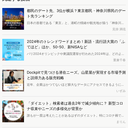
都民のデート先、3位が横浜？東京都民・神奈川県民のデー
ト先ランキング
日本の首都である「東京」と、港町の情緒や観光地が揃う「神奈川」
は、どちらもデート先に困りにくいエリアです。 一方で、選択肢が多
見掛 満琉
いからこそ「結局みんな、どこに行くのか」が見えにくい面もありま
す。今回は、Web上の検索データを分析し、東京都民と神奈川県民が
2024年のトレンドワードまとめ！新語・流行語大賞の「ふ
選ぶデートスポットの傾向を調査しました。日本有数の都市であるこ
てほど」ほか、50-50、新NISAなど
の2つのエリアに住む人々は、普段どのような場所でデートをしてい
パリ2024オリンピックや衆議院選挙が行われた2024年は、どのよう
るのでしょうか。
な1年だったのでしょうか？2024年新語・流行語大賞の分析とヴァリ
重兼千春
ューズで分析した今年1年間の週間検索キーワードランキングから
2024年のトレンドを分析しました。
Dockpitで見つける潜在ニーズ。山星屋が実現する市場予測
と説得力ある販売戦略
近年、企業はかつてないほど膨大なデータにアクセスできるようにな
っています。しかし、真に価値あるインサイトを得ることに依然とし
いずみ
て課題を感じているマーケターも少なくないのではないでしょうか。
創業115年を誇る菓子専門商社の株式会社山星屋は、Web行動ログ分
「ダイエット」検索者は過去2年で減少傾向に？ 新型コロ
析ツール「Dockpit」を活用し、従来の販売データでは捉えきれなか
ナ収束やニーズの多様化が背景か
った消費者の潜在ニーズを可視化。さらに、1年後、3年後の市場動向
誰もが一度は考えたことがあるはずのダイエット。特にコロナ禍で外
を予測し、商品開発や販売戦略の立案につなげています。今回は同社
出が制限されていた時期は興味をもつ人が多い状況でした。しかし、
まりん
の鈴木美和氏に活用事例とDockpitだからこそ得られる価値を伺いま
最近になって状況は少し変わってきているようです。この記事では、