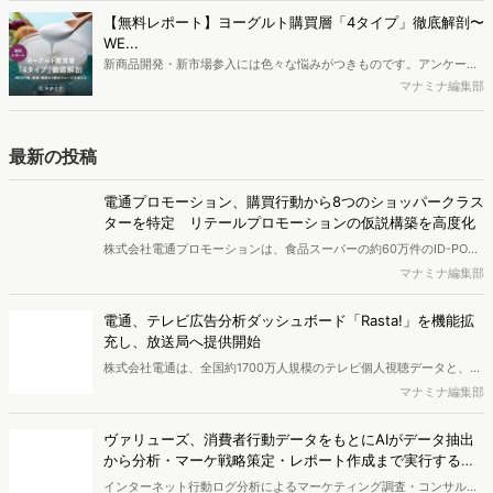
ち、スマートフォンを取り巻く環境が成熟するなか、新興SNSの台頭
【無料レポート】ヨーグルト購買層「4タイプ」徹底解剖〜
により高校生のデジタルライフスタイルは新たな変化を見せていま
WE...
す。※資料は記事内の入力フォームより、ダウンロードいただけま
新商品開発・新市場参入には色々な悩みがつきものです。アンケート
す。
調査を実施しても、購買実態が不透明、新商品の受容性も判断しきれ
マナミナ編集部
ないなど、詰めきれない問題もあるかと思います。そこで本レポート
で提案するのが、「WEB行動・意識・購買の3視点」を活用し、どの
ようにして市場理解をしていけるのか、現状の既発商品のセグメント
最新の投稿
で相性の良いターゲットはどこかを明らかにするという調査手法で
す。新商品開発関連担当者様・マーケティング担当者様向け必見のレ
電通プロモーション、購買行動から8つのショッパークラス
ポートとなっています。※本レポートは記事のフォームから無料でダ
ターを特定 リテールプロモーションの仮説構築を高度化
ウンロードできます。
株式会社電通プロモーションは、食品スーパーの約60万件のID-POS
データと生活者の定性データをAIで分析し、購買行動の特徴に基づい
マナミナ編集部
た8つのショッパークラスターを特定しました。これにより購買時点
における生活者の意識や行動背景の把握が可能となり、リテールプロ
電通、テレビ広告分析ダッシュボード「Rasta!」を機能拡
モーションにおけるプランニングの高速化と高精度化を実現できると
充し、放送局へ提供開始
いいます。
株式会社電通は、全国約1700万人規模のテレビ個人視聴データと、独
自の大規模生活者意識調査データを掛け合わせて、テレビ広告のデー
マナミナ編集部
タ集計や広告効果の分析ができるダッシュボード「Rasta!
（Resourceful Analysis System of TV Audience：ラスタ）」の機能
ヴァリューズ、消費者行動データをもとにAIがデータ抽出
を拡充し、放送局への提供を開始したことを発表しました。
から分析・マーケ戦略策定・レポート作成まで実行する
「Dockpit AIエージェント」を提供開始
インターネット行動ログ分析によるマーケティング調査・コンサルテ