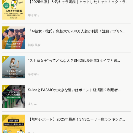
【2025年版】人気キャラ図鑑｜ヒットしたミャクミャク・ラ...
平本寧々
2
『AI彼女・彼氏』急拡大で200万人超が利用！注目アプリ5...
新藤 英俊
3
"スナ系女子"ってどんな人？SNIDEL愛用者3タイプと選...
平本寧々
4
SuicaとPASMOの大きな違いはポイント経済圏？利用者...
まりん
5
【無料レポート】2025年最新！SNSユーザー数ランキング...