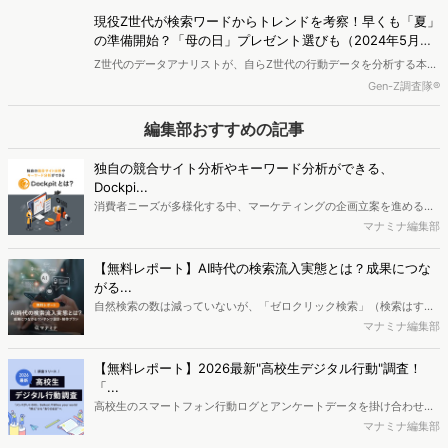
した。
現在もダイエットに関心を持つ人々について分析し、彼らが何に興味
現役Z世代が検索ワードからトレンドを考察！早くも「夏」
を持っているのかを見ていきます。
の準備開始？「母の日」プレゼント選びも（2024年5月）
【現役Z世代が読み解くZ世代の行動データ】
Z世代のデータアナリストが、自らZ世代の行動データを分析する本連
載。第19弾となる今回は、Z世代とミレニアル世代の検索キーワード
Gen-Z調査隊®
ランキングから、「夏」「母の日」の2テーマを取り上げてZ世代のト
レンドをお送りします。Z世代の準備・楽しみ方が気になる「夏」、
編集部おすすめの記事
「母の日」のプレゼント選びの悩み など、データとリアルな声を掛け
合わせ、Z世代のニーズを読み解きます。
独自の競合サイト分析やキーワード分析ができる、
Dockpi...
消費者ニーズが多様化する中、マーケティングの企画立案を進める上
で、競合分析や消費者分析の重要性がより高まっています。Web行動
マナミナ編集部
ログ分析ツール「Dockpit（ドックピット）」では、消費者Web行動
データを活用し、Web上の消費者行動を起点とした競合サイト分析や
【無料レポート】AI時代の検索流入実態とは？成果につな
消費者分析が可能です。今回はDockpitならではの利便性の高い機能
がる...
や活用方法を解説します。
自然検索の数は減っていないが、「ゼロクリック検索」（検索はする
がページには流入しない）の割合が増加しているのが、AI時代の検索
マナミナ編集部
流入の現状と言われています。では、その要因はどのようなことなの
か、また、要因を理解した上で、成果に確実につながるコンテンツを
【無料レポート】2026最新"高校生デジタル行動"調査！
制作するにはどうするべきなのでしょうか。本レポートはこのような
「...
疑問をお抱えのSEO・Webマーケティングご担当者様におすすめの内
高校生のスマートフォン行動ログとアンケートデータを掛け合わせ、
容となっています。※本レポートは記事のフォームから無料でダウン
最新の若年層（高校生）におけるデジタル行動実態やSNSの利用傾向
マナミナ編集部
ロードできます。
に関する分析をおこないました。iPhone3GSの登場から十数年が経