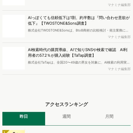
ィングサービスを提供する株式会社ヴァリューズは、国内最大規模
マナミナ編集部
250万人のWeb行動ログデータを基盤としたマーケティングリサーチ
エンジン「Dockpit（ドックピット）」の新機能として、AIが市場分
AIっぽくても信頼低下は1割、約半数は『問い合わせ意欲が
析から仮説構築、レポート作成までを自律的にサポートする
低下』【TWOSTONE&Sons調査】
「Dockpit AIエージェント」の提供を開始いたしました。
株式会社TWOSTONE&Sonsは、BtoB商材の比較検討・発注業務に携
わる担当者を対象に、コンテンツのAIっぽさに関する意識調査を実施
マナミナ編集部
し、結果を公開しました。
AI検索時代の購買導線、AIで知りSNSや検索で確認 AI利
用者の57.2％が購入経験【TaTap調査】
株式会社TaTapは、全国20〜49歳の男女を対象に、AI検索の利用実態
と、AIで知った商品をどこで確かめているかを調査し、結果を公開し
マナミナ編集部
ました。
アクセスランキング
昨日
週間
月間
1