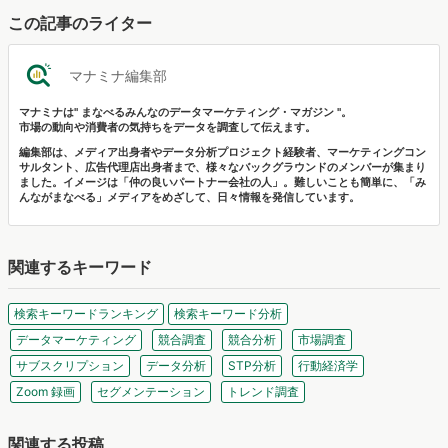
この記事のライター
マナミナ編集部
マナミナは" まなべるみんなのデータマーケティング・マガジン "。
市場の動向や消費者の気持ちをデータを調査して伝えます。
編集部は、メディア出身者やデータ分析プロジェクト経験者、マーケティングコン
サルタント、広告代理店出身者まで、様々なバックグラウンドのメンバーが集まり
ました。イメージは「仲の良いパートナー会社の人」。難しいことも簡単に、「み
んながまなべる」メディアをめざして、日々情報を発信しています。
関連するキーワード
検索キーワードランキング
検索キーワード分析
データマーケティング
競合調査
競合分析
市場調査
サブスクリプション
データ分析
STP分析
行動経済学
Zoom 録画
セグメンテーション
トレンド調査
関連する投稿