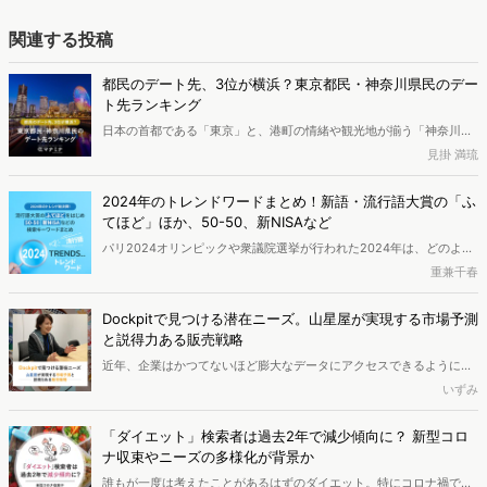
関連する投稿
都民のデート先、3位が横浜？東京都民・神奈川県民のデー
ト先ランキング
日本の首都である「東京」と、港町の情緒や観光地が揃う「神奈川」
は、どちらもデート先に困りにくいエリアです。 一方で、選択肢が多
見掛 満琉
いからこそ「結局みんな、どこに行くのか」が見えにくい面もありま
す。今回は、Web上の検索データを分析し、東京都民と神奈川県民が
2024年のトレンドワードまとめ！新語・流行語大賞の「ふ
選ぶデートスポットの傾向を調査しました。日本有数の都市であるこ
てほど」ほか、50-50、新NISAなど
の2つのエリアに住む人々は、普段どのような場所でデートをしてい
パリ2024オリンピックや衆議院選挙が行われた2024年は、どのよう
るのでしょうか。
な1年だったのでしょうか？2024年新語・流行語大賞の分析とヴァリ
重兼千春
ューズで分析した今年1年間の週間検索キーワードランキングから
2024年のトレンドを分析しました。
Dockpitで見つける潜在ニーズ。山星屋が実現する市場予測
と説得力ある販売戦略
近年、企業はかつてないほど膨大なデータにアクセスできるようにな
っています。しかし、真に価値あるインサイトを得ることに依然とし
いずみ
て課題を感じているマーケターも少なくないのではないでしょうか。
創業115年を誇る菓子専門商社の株式会社山星屋は、Web行動ログ分
「ダイエット」検索者は過去2年で減少傾向に？ 新型コロ
析ツール「Dockpit」を活用し、従来の販売データでは捉えきれなか
ナ収束やニーズの多様化が背景か
った消費者の潜在ニーズを可視化。さらに、1年後、3年後の市場動向
誰もが一度は考えたことがあるはずのダイエット。特にコロナ禍で外