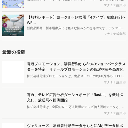
容となっています。※本レポートは記事のフォームから無料でダウン
最新の若年層（高校生）におけるデジタル行動実態やSNSの利用傾向
マナミナ編集部
ロードできます。
に関する分析をおこないました。iPhone3GSの登場から十数年が経
ち、スマートフォンを取り巻く環境が成熟するなか、新興SNSの台頭
【無料レポート】ヨーグルト購買層「4タイプ」徹底解剖〜
により高校生のデジタルライフスタイルは新たな変化を見せていま
WE...
す。※資料は記事内の入力フォームより、ダウンロードいただけま
新商品開発・新市場参入には色々な悩みがつきものです。アンケート
す。
調査を実施しても、購買実態が不透明、新商品の受容性も判断しきれ
マナミナ編集部
ないなど、詰めきれない問題もあるかと思います。そこで本レポート
で提案するのが、「WEB行動・意識・購買の3視点」を活用し、どの
ようにして市場理解をしていけるのか、現状の既発商品のセグメント
最新の投稿
で相性の良いターゲットはどこかを明らかにするという調査手法で
す。新商品開発関連担当者様・マーケティング担当者様向け必見のレ
電通プロモーション、購買行動から8つのショッパークラス
ポートとなっています。※本レポートは記事のフォームから無料でダ
ターを特定 リテールプロモーションの仮説構築を高度化
ウンロードできます。
株式会社電通プロモーションは、食品スーパーの約60万件のID-POS
データと生活者の定性データをAIで分析し、購買行動の特徴に基づい
マナミナ編集部
た8つのショッパークラスターを特定しました。これにより購買時点
における生活者の意識や行動背景の把握が可能となり、リテールプロ
電通、テレビ広告分析ダッシュボード「Rasta!」を機能拡
モーションにおけるプランニングの高速化と高精度化を実現できると
充し、放送局へ提供開始
いいます。
株式会社電通は、全国約1700万人規模のテレビ個人視聴データと、独
自の大規模生活者意識調査データを掛け合わせて、テレビ広告のデー
マナミナ編集部
タ集計や広告効果の分析ができるダッシュボード「Rasta!
（Resourceful Analysis System of TV Audience：ラスタ）」の機能
ヴァリューズ、消費者行動データをもとにAIがデータ抽出