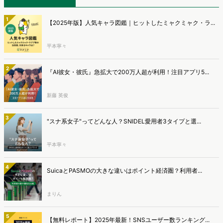
1
【2025年版】人気キャラ図鑑｜ヒットしたミャクミャク・ラ...
平本寧々
2
『AI彼女・彼氏』急拡大で200万人超が利用！注目アプリ5...
新藤 英俊
3
"スナ系女子"ってどんな人？SNIDEL愛用者3タイプと選...
平本寧々
4
SuicaとPASMOの大きな違いはポイント経済圏？利用者...
まりん
5
【無料レポート】2025年最新！SNSユーザー数ランキング...