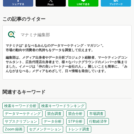
この記事のライター
マナミナ編集部
マナミナは" まなべるみんなのデータマーケティング・マガジン "。
市場の動向や消費者の気持ちをデータを調査して伝えます。
編集部は、メディア出身者やデータ分析プロジェクト経験者、マーケティングコン
サルタント、広告代理店出身者まで、様々なバックグラウンドのメンバーが集まり
ました。イメージは「仲の良いパートナー会社の人」。難しいことも簡単に、「み
んながまなべる」メディアをめざして、日々情報を発信しています。
関連するキーワード
検索キーワード分析
検索キーワードランキング
データマーケティング
競合調査
競合分析
市場調査
サブスクリプション
データ分析
STP分析
行動経済学
Zoom 録画
セグメンテーション
トレンド調査