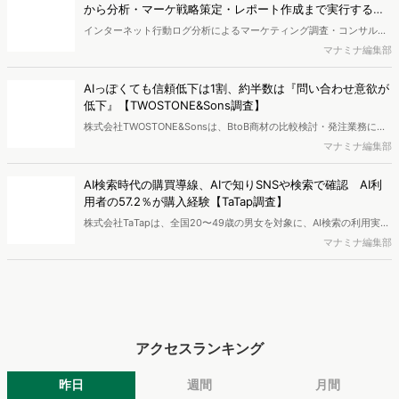
を拡充し、放送局への提供を開始したことを発表しました。
から分析・マーケ戦略策定・レポート作成まで実行する
「Dockpit AIエージェント」を提供開始
インターネット行動ログ分析によるマーケティング調査・コンサルテ
ィングサービスを提供する株式会社ヴァリューズは、国内最大規模
マナミナ編集部
250万人のWeb行動ログデータを基盤としたマーケティングリサーチ
エンジン「Dockpit（ドックピット）」の新機能として、AIが市場分
AIっぽくても信頼低下は1割、約半数は『問い合わせ意欲が
析から仮説構築、レポート作成までを自律的にサポートする
低下』【TWOSTONE&Sons調査】
「Dockpit AIエージェント」の提供を開始いたしました。
株式会社TWOSTONE&Sonsは、BtoB商材の比較検討・発注業務に携
わる担当者を対象に、コンテンツのAIっぽさに関する意識調査を実施
マナミナ編集部
し、結果を公開しました。
AI検索時代の購買導線、AIで知りSNSや検索で確認 AI利
用者の57.2％が購入経験【TaTap調査】
株式会社TaTapは、全国20〜49歳の男女を対象に、AI検索の利用実態
と、AIで知った商品をどこで確かめているかを調査し、結果を公開し
マナミナ編集部
ました。
アクセスランキング
昨日
週間
月間