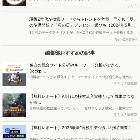
を予測し、商品開発や販売戦略の立案につなげています。今回は同社
出が制限されていた時期は興味をもつ人が多い状況でした。しかし、
まりん
の鈴木美和氏に活用事例とDockpitだからこそ得られる価値を伺いま
最近になって状況は少し変わってきているようです。この記事では、
した。
現在もダイエットに関心を持つ人々について分析し、彼らが何に興味
現役Z世代が検索ワードからトレンドを考察！早くも「夏」
を持っているのかを見ていきます。
の準備開始？「母の日」プレゼント選びも（2024年5月）
【現役Z世代が読み解くZ世代の行動データ】
Z世代のデータアナリストが、自らZ世代の行動データを分析する本連
載。第19弾となる今回は、Z世代とミレニアル世代の検索キーワード
Gen-Z調査隊®
ランキングから、「夏」「母の日」の2テーマを取り上げてZ世代のト
レンドをお送りします。Z世代の準備・楽しみ方が気になる「夏」、
編集部おすすめの記事
「母の日」のプレゼント選びの悩み など、データとリアルな声を掛け
合わせ、Z世代のニーズを読み解きます。
独自の競合サイト分析やキーワード分析ができる、
Dockpi...
消費者ニーズが多様化する中、マーケティングの企画立案を進める上
で、競合分析や消費者分析の重要性がより高まっています。Web行動
マナミナ編集部
ログ分析ツール「Dockpit（ドックピット）」では、消費者Web行動
データを活用し、Web上の消費者行動を起点とした競合サイト分析や
【無料レポート】AI時代の検索流入実態とは？成果につな
消費者分析が可能です。今回はDockpitならではの利便性の高い機能
がる...
や活用方法を解説します。
自然検索の数は減っていないが、「ゼロクリック検索」（検索はする
がページには流入しない）の割合が増加しているのが、AI時代の検索
マナミナ編集部
流入の現状と言われています。では、その要因はどのようなことなの
か、また、要因を理解した上で、成果に確実につながるコンテンツを
【無料レポート】2026最新"高校生デジタル行動"調査！
制作するにはどうするべきなのでしょうか。本レポートはこのような
「...
疑問をお抱えのSEO・Webマーケティングご担当者様におすすめの内
高校生のスマートフォン行動ログとアンケートデータを掛け合わせ、