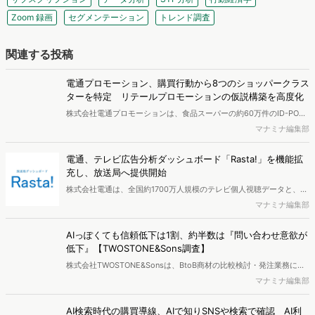
Zoom 録画
セグメンテーション
トレンド調査
関連する投稿
電通プロモーション、購買行動から8つのショッパークラス
ターを特定 リテールプロモーションの仮説構築を高度化
株式会社電通プロモーションは、食品スーパーの約60万件のID-POS
データと生活者の定性データをAIで分析し、購買行動の特徴に基づい
マナミナ編集部
た8つのショッパークラスターを特定しました。これにより購買時点
における生活者の意識や行動背景の把握が可能となり、リテールプロ
電通、テレビ広告分析ダッシュボード「Rasta!」を機能拡
モーションにおけるプランニングの高速化と高精度化を実現できると
充し、放送局へ提供開始
いいます。
株式会社電通は、全国約1700万人規模のテレビ個人視聴データと、独
自の大規模生活者意識調査データを掛け合わせて、テレビ広告のデー
マナミナ編集部
タ集計や広告効果の分析ができるダッシュボード「Rasta!
（Resourceful Analysis System of TV Audience：ラスタ）」の機能
AIっぽくても信頼低下は1割、約半数は『問い合わせ意欲が
を拡充し、放送局への提供を開始したことを発表しました。
低下』【TWOSTONE&Sons調査】
株式会社TWOSTONE&Sonsは、BtoB商材の比較検討・発注業務に携
わる担当者を対象に、コンテンツのAIっぽさに関する意識調査を実施
マナミナ編集部
し、結果を公開しました。
AI検索時代の購買導線、AIで知りSNSや検索で確認 AI利