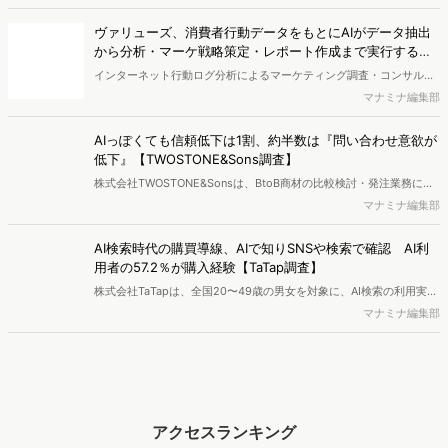
タ集計や広告効果の分析ができるダッシュボード「Rasta!
（Resourceful Analysis System of TV Audience：ラスタ）」の機能
ヴァリューズ、消費者行動データをもとにAIがデータ抽出
を拡充し、放送局への提供を開始したことを発表しました。
から分析・マーケ戦略策定・レポート作成まで実行する
「Dockpit AIエージェント」を提供開始
インターネット行動ログ分析によるマーケティング調査・コンサルテ
ィングサービスを提供する株式会社ヴァリューズは、国内最大規模
マナミナ編集部
250万人のWeb行動ログデータを基盤としたマーケティングリサーチ
エンジン「Dockpit（ドックピット）」の新機能として、AIが市場分
AIっぽくても信頼低下は1割、約半数は『問い合わせ意欲が
析から仮説構築、レポート作成までを自律的にサポートする
低下』【TWOSTONE&Sons調査】
「Dockpit AIエージェント」の提供を開始いたしました。
株式会社TWOSTONE&Sonsは、BtoB商材の比較検討・発注業務に携
わる担当者を対象に、コンテンツのAIっぽさに関する意識調査を実施
マナミナ編集部
し、結果を公開しました。
AI検索時代の購買導線、AIで知りSNSや検索で確認 AI利
用者の57.2％が購入経験【TaTap調査】
株式会社TaTapは、全国20〜49歳の男女を対象に、AI検索の利用実態
と、AIで知った商品をどこで確かめているかを調査し、結果を公開し
マナミナ編集部
ました。
アクセスランキング