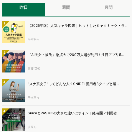
昨日
週間
月間
1
【2025年版】人気キャラ図鑑｜ヒットしたミャクミャク・ラ...
平本寧々
2
『AI彼女・彼氏』急拡大で200万人超が利用！注目アプリ5...
新藤 英俊
3
"スナ系女子"ってどんな人？SNIDEL愛用者3タイプと選...
平本寧々
4
SuicaとPASMOの大きな違いはポイント経済圏？利用者...
まりん