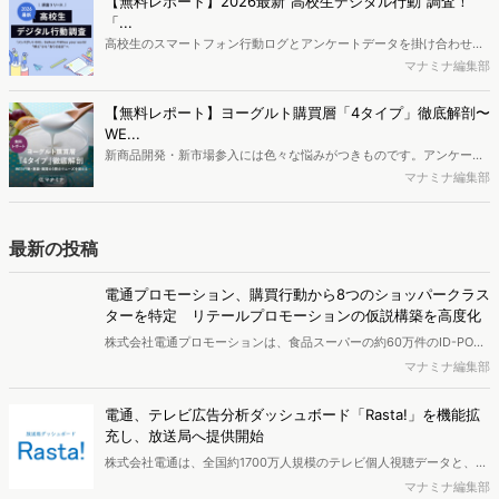
【無料レポート】2026最新"高校生デジタル行動"調査！
制作するにはどうするべきなのでしょうか。本レポートはこのような
「...
疑問をお抱えのSEO・Webマーケティングご担当者様におすすめの内
高校生のスマートフォン行動ログとアンケートデータを掛け合わせ、
容となっています。※本レポートは記事のフォームから無料でダウン
最新の若年層（高校生）におけるデジタル行動実態やSNSの利用傾向
マナミナ編集部
ロードできます。
に関する分析をおこないました。iPhone3GSの登場から十数年が経
ち、スマートフォンを取り巻く環境が成熟するなか、新興SNSの台頭
【無料レポート】ヨーグルト購買層「4タイプ」徹底解剖〜
により高校生のデジタルライフスタイルは新たな変化を見せていま
WE...
す。※資料は記事内の入力フォームより、ダウンロードいただけま
新商品開発・新市場参入には色々な悩みがつきものです。アンケート
す。
調査を実施しても、購買実態が不透明、新商品の受容性も判断しきれ
マナミナ編集部
ないなど、詰めきれない問題もあるかと思います。そこで本レポート
で提案するのが、「WEB行動・意識・購買の3視点」を活用し、どの
ようにして市場理解をしていけるのか、現状の既発商品のセグメント
最新の投稿
で相性の良いターゲットはどこかを明らかにするという調査手法で
す。新商品開発関連担当者様・マーケティング担当者様向け必見のレ
電通プロモーション、購買行動から8つのショッパークラス
ポートとなっています。※本レポートは記事のフォームから無料でダ
ターを特定 リテールプロモーションの仮説構築を高度化
ウンロードできます。
株式会社電通プロモーションは、食品スーパーの約60万件のID-POS
データと生活者の定性データをAIで分析し、購買行動の特徴に基づい
マナミナ編集部
た8つのショッパークラスターを特定しました。これにより購買時点
における生活者の意識や行動背景の把握が可能となり、リテールプロ
電通、テレビ広告分析ダッシュボード「Rasta!」を機能拡
モーションにおけるプランニングの高速化と高精度化を実現できると
充し、放送局へ提供開始
いいます。
株式会社電通は、全国約1700万人規模のテレビ個人視聴データと、独
自の大規模生活者意識調査データを掛け合わせて、テレビ広告のデー
マナミナ編集部