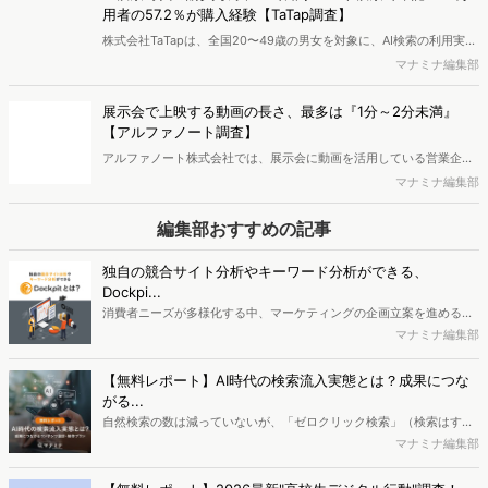
用者の57.2％が購入経験【TaTap調査】
株式会社TaTapは、全国20〜49歳の男女を対象に、AI検索の利用実態
と、AIで知った商品をどこで確かめているかを調査し、結果を公開し
マナミナ編集部
ました。
展示会で上映する動画の長さ、最多は『1分～2分未満』
【アルファノート調査】
アルファノート株式会社では、展示会に動画を活用している営業企
画・マーケティング担当者を対象に、展示会における動画活用の実態
マナミナ編集部
調査を実施し、結果を公開しました。
編集部おすすめの記事
独自の競合サイト分析やキーワード分析ができる、
Dockpi...
消費者ニーズが多様化する中、マーケティングの企画立案を進める上
で、競合分析や消費者分析の重要性がより高まっています。Web行動
マナミナ編集部
ログ分析ツール「Dockpit（ドックピット）」では、消費者Web行動
データを活用し、Web上の消費者行動を起点とした競合サイト分析や
【無料レポート】AI時代の検索流入実態とは？成果につな
消費者分析が可能です。今回はDockpitならではの利便性の高い機能
がる...
や活用方法を解説します。
自然検索の数は減っていないが、「ゼロクリック検索」（検索はする
がページには流入しない）の割合が増加しているのが、AI時代の検索
マナミナ編集部
流入の現状と言われています。では、その要因はどのようなことなの
か、また、要因を理解した上で、成果に確実につながるコンテンツを