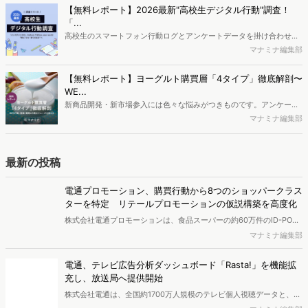
か、また、要因を理解した上で、成果に確実につながるコンテンツを
【無料レポート】2026最新"高校生デジタル行動"調査！
制作するにはどうするべきなのでしょうか。本レポートはこのような
「...
疑問をお抱えのSEO・Webマーケティングご担当者様におすすめの内
高校生のスマートフォン行動ログとアンケートデータを掛け合わせ、
容となっています。※本レポートは記事のフォームから無料でダウン
最新の若年層（高校生）におけるデジタル行動実態やSNSの利用傾向
マナミナ編集部
ロードできます。
に関する分析をおこないました。iPhone3GSの登場から十数年が経
ち、スマートフォンを取り巻く環境が成熟するなか、新興SNSの台頭
【無料レポート】ヨーグルト購買層「4タイプ」徹底解剖〜
により高校生のデジタルライフスタイルは新たな変化を見せていま
WE...
す。※資料は記事内の入力フォームより、ダウンロードいただけま
新商品開発・新市場参入には色々な悩みがつきものです。アンケート
す。
調査を実施しても、購買実態が不透明、新商品の受容性も判断しきれ
マナミナ編集部
ないなど、詰めきれない問題もあるかと思います。そこで本レポート
で提案するのが、「WEB行動・意識・購買の3視点」を活用し、どの
ようにして市場理解をしていけるのか、現状の既発商品のセグメント
最新の投稿
で相性の良いターゲットはどこかを明らかにするという調査手法で
す。新商品開発関連担当者様・マーケティング担当者様向け必見のレ
電通プロモーション、購買行動から8つのショッパークラス
ポートとなっています。※本レポートは記事のフォームから無料でダ
ターを特定 リテールプロモーションの仮説構築を高度化
ウンロードできます。
株式会社電通プロモーションは、食品スーパーの約60万件のID-POS
データと生活者の定性データをAIで分析し、購買行動の特徴に基づい
マナミナ編集部
た8つのショッパークラスターを特定しました。これにより購買時点
における生活者の意識や行動背景の把握が可能となり、リテールプロ
電通、テレビ広告分析ダッシュボード「Rasta!」を機能拡
モーションにおけるプランニングの高速化と高精度化を実現できると
充し、放送局へ提供開始
いいます。
株式会社電通は、全国約1700万人規模のテレビ個人視聴データと、独
自の大規模生活者意識調査データを掛け合わせて、テレビ広告のデー