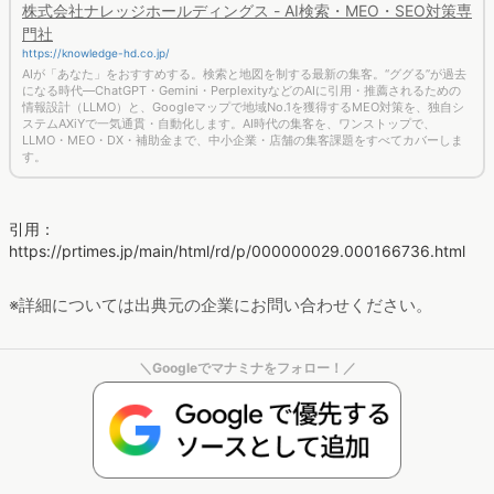
株式会社ナレッジホールディングス - AI検索・MEO・SEO対策専
門社
https://knowledge-hd.co.jp/
AIが「あなた」をおすすめする。検索と地図を制する最新の集客。“ググる”が過去
になる時代—ChatGPT・Gemini・PerplexityなどのAIに引用・推薦されるための
情報設計（LLMO）と、Googleマップで地域No.1を獲得するMEO対策を、独自シ
ステムAXiYで一気通貫・自動化します。AI時代の集客を、ワンストップで、
LLMO・MEO・DX・補助金まで、中小企業・店舗の集客課題をすべてカバーしま
す。
引用：
https://prtimes.jp/main/html/rd/p/000000029.000166736.html
※詳細については出典元の企業にお問い合わせください。
＼Googleでマナミナをフォロー！／