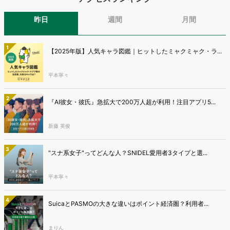
昨日
週間
月間
1
【2025年版】人気キャラ図鑑｜ヒットしたミャクミャク・ラ...
平本寧々
2
『AI彼女・彼氏』急拡大で200万人超が利用！注目アプリ5...
新藤 英俊
3
"スナ系女子"ってどんな人？SNIDEL愛用者3タイプと選...
平本寧々
4
SuicaとPASMOの大きな違いはポイント経済圏？利用者...
まりん