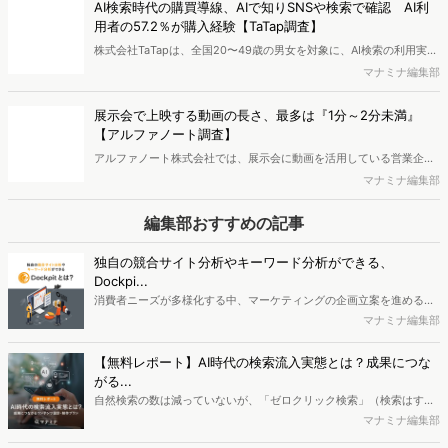
AI検索時代の購買導線、AIで知りSNSや検索で確認 AI利
用者の57.2％が購入経験【TaTap調査】
株式会社TaTapは、全国20〜49歳の男女を対象に、AI検索の利用実態
と、AIで知った商品をどこで確かめているかを調査し、結果を公開し
マナミナ編集部
ました。
展示会で上映する動画の長さ、最多は『1分～2分未満』
【アルファノート調査】
アルファノート株式会社では、展示会に動画を活用している営業企
画・マーケティング担当者を対象に、展示会における動画活用の実態
マナミナ編集部
調査を実施し、結果を公開しました。
編集部おすすめの記事
独自の競合サイト分析やキーワード分析ができる、
Dockpi...
消費者ニーズが多様化する中、マーケティングの企画立案を進める上
で、競合分析や消費者分析の重要性がより高まっています。Web行動
マナミナ編集部
ログ分析ツール「Dockpit（ドックピット）」では、消費者Web行動
データを活用し、Web上の消費者行動を起点とした競合サイト分析や
【無料レポート】AI時代の検索流入実態とは？成果につな
消費者分析が可能です。今回はDockpitならではの利便性の高い機能
がる...
や活用方法を解説します。
自然検索の数は減っていないが、「ゼロクリック検索」（検索はする
がページには流入しない）の割合が増加しているのが、AI時代の検索
マナミナ編集部
流入の現状と言われています。では、その要因はどのようなことなの