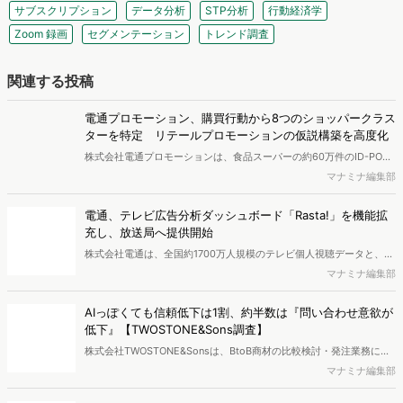
サブスクリプション
データ分析
STP分析
行動経済学
Zoom 録画
セグメンテーション
トレンド調査
関連する投稿
電通プロモーション、購買行動から8つのショッパークラス
ターを特定 リテールプロモーションの仮説構築を高度化
株式会社電通プロモーションは、食品スーパーの約60万件のID-POS
データと生活者の定性データをAIで分析し、購買行動の特徴に基づい
マナミナ編集部
た8つのショッパークラスターを特定しました。これにより購買時点
における生活者の意識や行動背景の把握が可能となり、リテールプロ
電通、テレビ広告分析ダッシュボード「Rasta!」を機能拡
モーションにおけるプランニングの高速化と高精度化を実現できると
充し、放送局へ提供開始
いいます。
株式会社電通は、全国約1700万人規模のテレビ個人視聴データと、独
自の大規模生活者意識調査データを掛け合わせて、テレビ広告のデー
マナミナ編集部
タ集計や広告効果の分析ができるダッシュボード「Rasta!
（Resourceful Analysis System of TV Audience：ラスタ）」の機能
AIっぽくても信頼低下は1割、約半数は『問い合わせ意欲が
を拡充し、放送局への提供を開始したことを発表しました。
低下』【TWOSTONE&Sons調査】
株式会社TWOSTONE&Sonsは、BtoB商材の比較検討・発注業務に携
わる担当者を対象に、コンテンツのAIっぽさに関する意識調査を実施
マナミナ編集部
し、結果を公開しました。