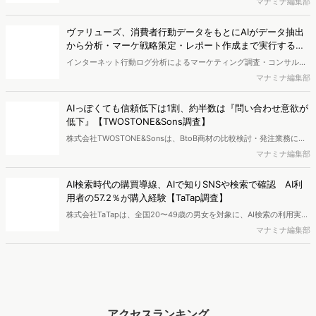
マナミナ編集部
タ集計や広告効果の分析ができるダッシュボード「Rasta!
（Resourceful Analysis System of TV Audience：ラスタ）」の機能
ヴァリューズ、消費者行動データをもとにAIがデータ抽出
を拡充し、放送局への提供を開始したことを発表しました。
から分析・マーケ戦略策定・レポート作成まで実行する
「Dockpit AIエージェント」を提供開始
インターネット行動ログ分析によるマーケティング調査・コンサルテ
ィングサービスを提供する株式会社ヴァリューズは、国内最大規模
マナミナ編集部
250万人のWeb行動ログデータを基盤としたマーケティングリサーチ
エンジン「Dockpit（ドックピット）」の新機能として、AIが市場分
AIっぽくても信頼低下は1割、約半数は『問い合わせ意欲が
析から仮説構築、レポート作成までを自律的にサポートする
低下』【TWOSTONE&Sons調査】
「Dockpit AIエージェント」の提供を開始いたしました。
株式会社TWOSTONE&Sonsは、BtoB商材の比較検討・発注業務に携
わる担当者を対象に、コンテンツのAIっぽさに関する意識調査を実施
マナミナ編集部
し、結果を公開しました。
AI検索時代の購買導線、AIで知りSNSや検索で確認 AI利
用者の57.2％が購入経験【TaTap調査】
株式会社TaTapは、全国20〜49歳の男女を対象に、AI検索の利用実態
と、AIで知った商品をどこで確かめているかを調査し、結果を公開し
マナミナ編集部
ました。
アクセスランキング