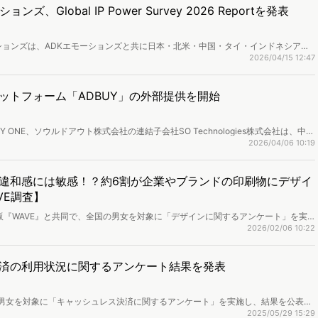
Global IP Power Survey 2026 Reportを発表
ションズは、ADKエモーションズと共に日本・北米・中国・タイ・インドネシアの5
ター（IP）に関する大規模調査を実施し、「Global IP Power Survey 2026
2026/04/15 12:47
ットフォーム「ADBUY」の外部提供を開始
Y ONE、ソウルドアウト株式会社の連結子会社SO Technologies株式会社は、中
目的として、広告メディア情報プラットフォーム「ADBUY（アドバイ）」の博報
2026/04/06 10:19
とを発表しました。
違和感には敏感！？約6割が企業やブランドの印刷物にデザイ
VE調査】
通販『WAVE』と共同で、全国の男女を対象に「デザインに関するアンケート」を実
2026/02/06 10:22
済の利用状況に関するアンケート結果を発表
の男女を対象に「キャッシュレス決済に関するアンケート」を実施し、結果を公表し
2025/05/29 15:29