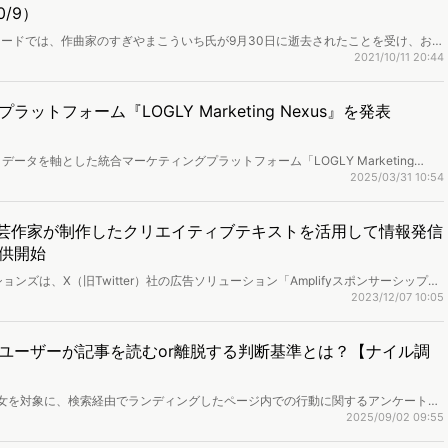
0/9）
上昇ワードでは、作曲家のすぎやまこういち氏が9月30日に逝去されたことを受け、お名
ドラゴンクエスト」の検索が急増しました。ネット行動ログとユーザー属性情報を
2021/10/11 20:44
キーワードランキングを作成しました。
トフォーム『LOGLY Marketing Nexus』を発表
タを軸とした統合マーケティングプラットフォーム「LOGLY Marketing
各プロダクト（ネイティブ広告・DMP・マルチチャネル広告支援・Web接客ツール
2025/03/31 10:54
編するとのことです。
r）で文芸作家が制作したクリエイティブテキストを活用して情報発信
供開始
ンズは、X（旧Twitter）社の広告ソリューション「Amplifyスポンサーシップ」
ティブテキストを活用した、オリジナル広告を作成する新広告パッケージの提供を
2023/12/07 10:05
ユーザーが記事を読むor離脱する判断基準とは？【ナイル調
男女を対象に、検索経由でランディングしたページ内での行動に関するアンケート調
2025/09/02 09:55