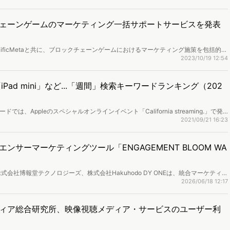
ェーンゲームのマーケティング一括サポートサービスを発表
cificMetaと共に、ブロックチェーンゲームにおけるマーケティング施策を包括的に
ームマスター」の提供を発表しました。
2023/10/19 12:54
iPad mini」など...「週間」検索キーワードランキング（202
ドでは、Appleのスペシャルオンラインイベント「California streaming.」で発
まった「iPhone13」に注目が集まり検索が急増。また同じくイベントの目玉とな
2021/09/21 16:23
）」も急上昇ワードにあがりました。ネット行動ログとユーザー属性情報を用いたマーケテ
キングを作成しました。
サーマーケティングツール「ENGAGEMENT BLOOM WA
会社博報堂テクノロジーズ、株式会社Hakuhodo DY ONEは、統合マーケティン
NGINE BLOOM」の新プロダクトとして、インフルエンサーマーケティングツール
2026/06/18 12:17
」を開発したことを発表。また、本ツールの開発に合わせ、独自AI評価指標「IQS
ring)」を活用した、インフルエンサーマーケティング高度化を支援するプラニングソリューションの
ィア総合研究所、映像視聴メディア・サービスのユーザー利