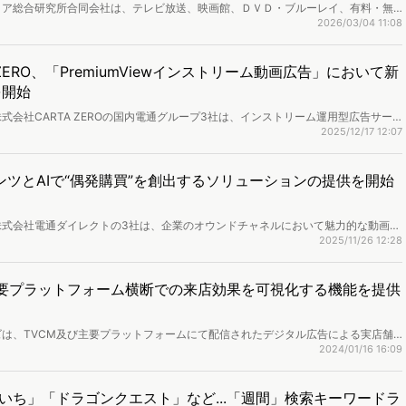
ィア総合研究所合同会社は、テレビ放送、映画館、ＤＶＤ・ブルーレイ、有料・無
ディア・サービスのユーザー利用実態調査を実施し、結果を公開しました。
2026/03/04 11:08
ZERO、「PremiumViewインストリーム動画広告」において新
を開始
会社CARTA ZEROの国内電通グループ3社は、インストリーム運用型広告サー
動画広告」において、新たに動画配信サービス「Netflix」への広告配信を開始したこと
2025/12/17 12:07
ツとAIで“偶発購買”を創出するソリューションの提供を開始
株式会社電通ダイレクトの3社は、企業のオウンドチャネルにおいて魅力的な動画コ
Iを活用して、偶然目にした情報による“偶発購買”を意図的に創出するソリューショ
2025/11/26 12:28
供を開始したことを発表しました。
た主要プラットフォーム横断での来店効果を可視化する機能を提供
は、TVCM及び主要プラットフォームにて配信されたデジタル広告による実店舗
析する機能をTele-Digi AaaSに搭載し、提供を開始することを発表しまし
2024/01/16 16:09
いち」「ドラゴンクエスト」など...「週間」検索キーワードラ