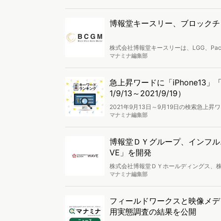
博報堂キースリー、ブロックチ
株式会社博報堂キースリーは、LGG、Pa
支援するサービス「ブロックチェーンゲ
マナミナ編集部
急上昇ワードに「iPhone13」「
1/9/13～2021/9/19）
2021年9月13日～9月19日の検索急上昇ワー
表され、9月17日から販売予約の受付が始
マナミナ編集部
った新型の「iPad mini（第6世代
ィング分析を行い、検索キーワードラン
博報堂ＤＹグループ、インフルエン
VE」を開発
株式会社博報堂ＤＹホールディングス、株式
グプラットフォーム「CREATIVITY E
マナミナ編集部
「ENGAGEMENT BLOOM WAVE
(Influencer Quality Sco
提供も開始したとのことです。
フィールドワークスと映像メデ
用実態調査の結果を公開