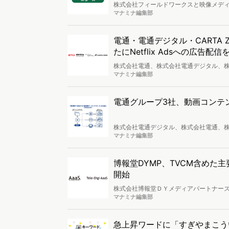
株式会社フィールドワークスと映像メデ
料の動画配信など、すべての映像視聴メ
マナミナ編集部
電通・電通デジタル・CARTA 
たにNetflix Adsへの広告配信
株式会社電通、株式会社電通デジタル、株式
ビス「PremiumViewインストリーム
マナミナ編集部
を発表しました。
電通グループ3社、動画コンテン
株式会社電通デジタル、株式会社電通、
ンテンツを企画・制作・アーカイブし、A
マナミナ編集部
ン「偶発購買アーカイブコマース」の提
博報堂DYMP、TVCM含め
開始
株式会社博報堂ＤＹメディアパートナーズ
への来店効果を実際の広告接触データを元に分
マナミナ編集部
た。
急上昇ワードに「すぎやまこう