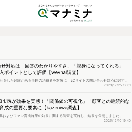
わせ対応は「回答のわかりやすさ」「親身になってくれる」
ポイントとして評価【wevnal調査】
合わせをした経験がある全国の消費者を対象に「ECサイトの問い合わせ対応に関する
ました。
2023/12/25 12:01
84.1%が効果を実感！「関係値の可視化」「顧客との継続的な
成の重要な要素に【kazeniwa調査】
実施率およびファン育成施策の効果に関する調査を実施し、結果を公開しました。
2025/12/10 19:40