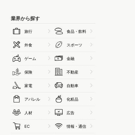
業界から探す
旅行
食品・飲料
外食
スポーツ
ゲーム
金融
保険
不動産
家電
自動車
アパレル
化粧品
人材
広告
EC
情報・通信