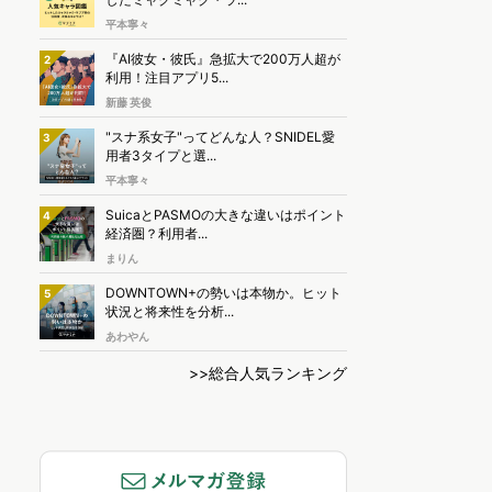
平本寧々
『AI彼女・彼氏』急拡大で200万人超が
2
利用！注目アプリ5...
新藤 英俊
"スナ系女子"ってどんな人？SNIDEL愛
3
用者3タイプと選...
平本寧々
SuicaとPASMOの大きな違いはポイント
4
経済圏？利用者...
まりん
DOWNTOWN+の勢いは本物か。ヒット
5
状況と将来性を分析...
あわやん
>>総合人気ランキング