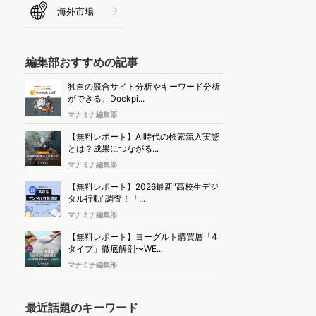
海外市場
編集部おすすめの記事
独自の競合サイト分析やキーワード分析
ができる、Dockpi...
マナミナ編集部
【無料レポート】AI時代の検索流入実態
とは？成果につながる...
マナミナ編集部
【無料レポート】2026最新"高校生デジ
タル行動"調査！「...
マナミナ編集部
【無料レポート】ヨーグルト購買層「4
タイプ」徹底解剖〜WE...
マナミナ編集部
最近話題のキーワード