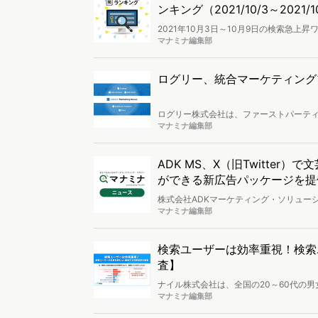
ンキング（2021/10/3～2021/1
2021年10月3日～10月9日の検索急
前のほか、楽曲を手掛けた人気ゲーム「
マナミナ編集部
用いたマーケティング分析を行い、検索
ログリー、統合マーケティングプラッ
ログリー株式会社は、ファーストパーティデー
Nexus」を発表しました。また、従来の
マナミナ編集部
など）を整理し、新名称・新体系へと再
ADK MS、X（旧Twitte
ができる新広告パッケージを提
株式会社ADKマーケティング・ソリューショ
において、文芸作家が制作したクリエイ
マナミナ編集部
開始しました。
検索ユーザーは効率重視！検索
査】
ナイル株式会社は、全国の20～60代の
査を実施し、結果を公開しました。
マナミナ編集部