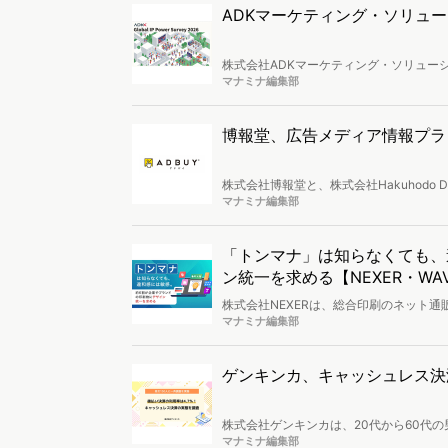
ADKマーケティング・ソリューションズ、
株式会社ADKマーケティング・ソリュー
市場、約23,000人を対象とした作品・キャラク
マナミナ編集部
Report」を作成、公開しました。
博報堂、広告メディア情報プラ
株式会社博報堂と、株式会社Hakuhodo D
堅・中小規模の広告会社の事業成長支援を
マナミナ編集部
堂ＤＹグループ外への提供を開始するこ
「トンマナ」は知らなくても、
ン統一を求める【NEXER・WA
株式会社NEXERは、総合印刷のネット
施し、結果を公開しました。
マナミナ編集部
ゲンキンカ、キャッシュレス決
株式会社ゲンキンカは、20代から60代
ました。
マナミナ編集部