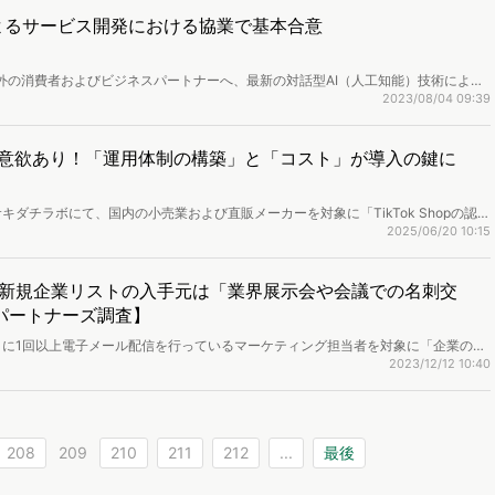
術によるサービス開発における協業で基本合意
内外の消費者およびビジネスパートナーへ、最新の対話型AI（人工知能）技術による
ける協業で基本合意しました。
2023/08/04 09:39
社は導入意欲あり！「運用体制の構築」と「コスト」が導入の鍵に
ダチラボにて、国内の小売業および直販メーカーを対象に「TikTok Shopの認
を実施し、結果を公開しました。
2025/06/20 10:15
新規企業リストの入手元は「業界展示会や会議での名刺交
パートナーズ調査】
に1回以上電子メール配信を行っているマーケティング担当者を対象に「企業のメ
施し、調査結果を公開しました。
2023/12/12 10:40
208
209
210
211
212
...
最後