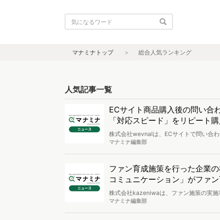
マナミナトップ
総合人気ランキング
人気記事一覧
ECサイト商品購入後の問い合
「対応スピード」をリピート購入
株式会社wevnalは、ECサイトで問い
意識調査」を実施し、調査結果を公開し
マナミナ編集部
ファン育成施策を行った企業の
コミュニケーション」がファン育
株式会社kazeniwaは、ファン施策の
マナミナ編集部