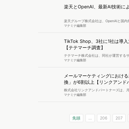
楽天とOpenAI、最新AI技
楽天グループ株式会社は、OpenAIと国
新たな体験を提供するサービス開発にお
マナミナ編集部
TikTok Shop、3社に1
【テテマーチ調査】
テテマーチ株式会社は、同社が運営するサキ
知・導入意向に関するアンケート調査」
マナミナ編集部
メールマーケティングにおける
換」が6割以上【リンクアンド
株式会社リンクアンドパートナーズは、月
ールマーケティングに関する調査」を実
マナミナ編集部
先頭
...
206
207