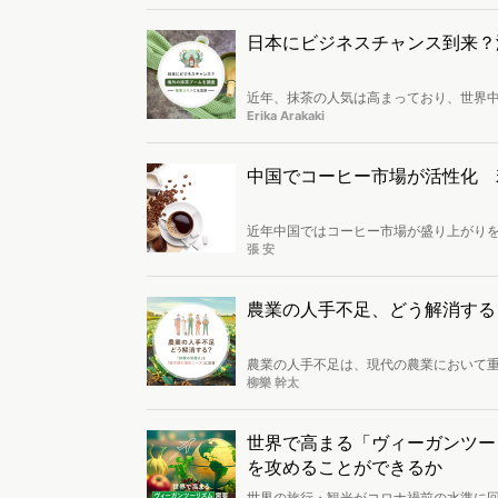
日本にビジネスチャンス到来？
近年、抹茶の人気は高まっており、世界
ラテ」が並ぶようになっています。抹茶市
Erika Arakaki
はアジア太平洋と北米市場が大きなシェアを占
億8,000万米ドルに達すると予想され
えつつ、世界中で受け入れられている場
中国でコーヒー市場が活性化 
近年中国ではコーヒー市場が盛り上がり
場の盛り上がりには、主に2つの要因が
張 安
ていること。もう一つは、コーヒーの販
観した後、コーヒー市場の盛り上がりの
農業の人手不足、どう解消する
農業の人手不足は、現代の農業において重
す。農業が衰退してしまうと、食料の供
柳樂 幹太
そこで今回は、消費者のWeb行動ログデ
口を考察します。
世界で高まる「ヴィーガンツー
を攻めることができるか
世界の旅行・観光がコロナ禍前の水準に