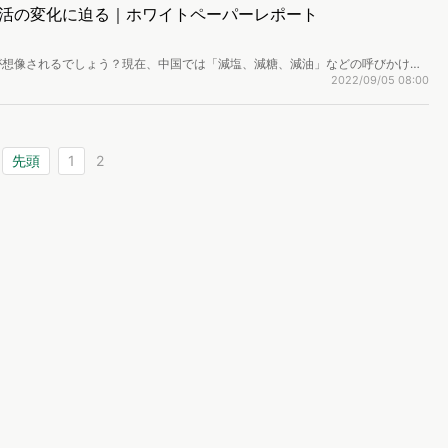
活の変化に迫る｜ホワイトペーパーレポート
が想像されるでしょう？現在、中国では「減塩、減糖、減油」などの呼びかけに
り、多くの人が健康的な食生活を送りつつあると言われています。本レポートで
2022/09/05 08:00
としているのか、などの動向を調査しました。（ページ数｜27ページ）
先頭
1
2