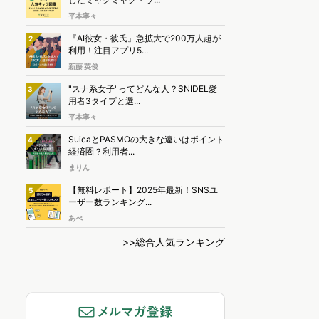
平本寧々
『AI彼女・彼氏』急拡大で200万人超が
2
利用！注目アプリ5...
新藤 英俊
"スナ系女子"ってどんな人？SNIDEL愛
3
用者3タイプと選...
平本寧々
SuicaとPASMOの大きな違いはポイント
4
経済圏？利用者...
まりん
【無料レポート】2025年最新！SNSユ
5
ーザー数ランキング...
あべ
>>総合人気ランキング