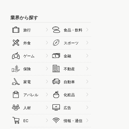
業界から探す
旅行
食品・飲料
外食
スポーツ
ゲーム
金融
保険
不動産
家電
自動車
アパレル
化粧品
人材
広告
EC
情報・通信