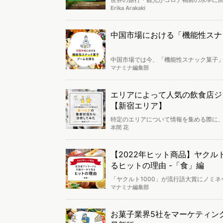
ら観光客が訪れています。しかしとある
Erika Arakaki
にくい国だといいます。その理由のひと
いためです。出汁ひとつとっても、カツオ
社・レストラン・ホテルがヴィーガンツ
中国市場における「機能性スナ
の飲食店や観光業界で働くマーケター向
中国市場では今、「機能性スナック菓子
焦点を当て、健康改善に対するより強い
マナミナ編集部
タイルが流行している、との興味深い現
効果の高さ、携帯の便利さ等のメリットな
エリアによって人気の飲食店ジ
【新宿エリア】
特定のエリアについて情報を集める際に
しその地域を詳しく知りたいことはあり
本間 花
た人々のWeb上での動きを分析すること
新宿エリアの閲覧ユーザーや人気飲食店
【2022年ヒット商品】ヤクルト
るヒットの理由 -「食」編
「ヤクルト1000」が流行語大賞にノミ
品が人々の心を捉えた理由と、どのような
マナミナ編集部
結果を用いて分析しました。「食編」「
していきます。
お菓子業界5社をマーケティング