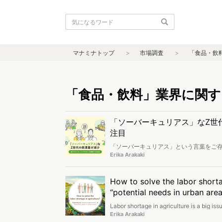
マナミナトップ
市場調査
「食品・飲
「食品・飲料」業界に関す
「ソーバーキュリアス」なZ世
注目
「ソーバーキュリアス」という言葉をご存
い）」と「curious（好奇心が強い）
Erika Arakaki
い生活をするという意味です。 Z世代の
アルコール消費が減少中です。世界でも
をこらしたビジネスを生み出しています
How to solve the labor shorta
“potential needs in urban area
Labor shortage in agriculture is a big iss
in an unstable food supply and economic 
Erika Arakaki
segment with potential interest in agricu