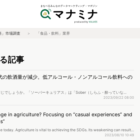
料」市場調査
「食品・飲料」業界
る記事
代の飲酒量が減少。低アルコール・ノンアルコール飲料への
じでしょうか。「ソーバーキュリアス」は「Sober（しらふ・酔っていな
」を組み合わせたイギリス発の言葉で、飲酒しない生活に興味を持ち、あえて飲まな
2023/09/22 08:00
ユニークな価値観も影響して、「ソーバーキュリアス」を実践する人が増加し、
アルコール飲料会社や飲食店が、購買力を持つZ世代を理解し、さまざまな工夫
。
ge in agriculture? Focusing on “casual experiences” and
s”
ue today. Agriculture is vital to achieving the SDGs. Its weakening can result
decline in rural areas. Using online behavioral data, we will analyze the
2023/08/10 10:49
lture and ways to solve the labor shortage.