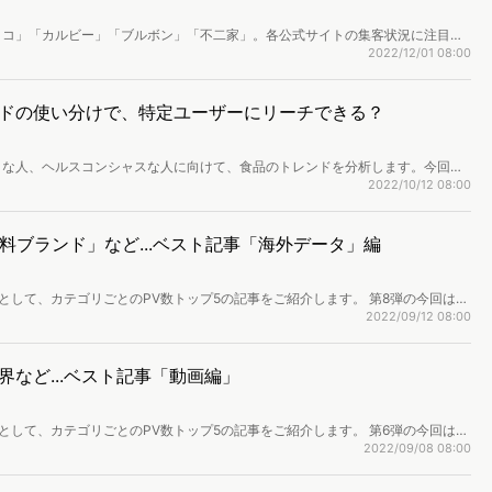
リコ」「カルビー」「ブルボン」「不二家」。各公式サイトの集客状況に注目
年半前に公開した同記事の最新版として、新たな発見をお届けします。
2022/12/01 08:00
ドの使い分けで、特定ユーザーにリーチできる？
きな人、ヘルスコンシャスな人に向けて、食品のトレンドを分析します。今回の
言葉で、どちらも健康やダイエットに関係のありそうな言葉ですが、その検索者
2022/10/12 08:00
がわかりました。今回はそんな「低糖質と低脂質」について、行動ログデータか
「飲料ブランド」など...ベスト記事「海外データ」編
として、カテゴリごとのPV数トップ5の記事をご紹介します。 第8弾の今回は
が高いテーマについて、振り返ってみましょう。
2022/09/12 08:00
など...ベスト記事「動画編」
として、カテゴリごとのPV数トップ5の記事をご紹介します。 第6弾の今回は
テーマについて、振り返ってみましょう。
2022/09/08 08:00