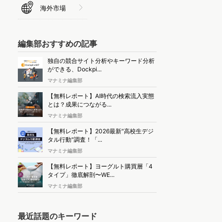
海外市場
編集部おすすめの記事
独自の競合サイト分析やキーワード分析
ができる、Dockpi...
マナミナ編集部
【無料レポート】AI時代の検索流入実態
とは？成果につながる...
マナミナ編集部
【無料レポート】2026最新"高校生デジ
タル行動"調査！「...
マナミナ編集部
【無料レポート】ヨーグルト購買層「4
タイプ」徹底解剖〜WE...
マナミナ編集部
最近話題のキーワード