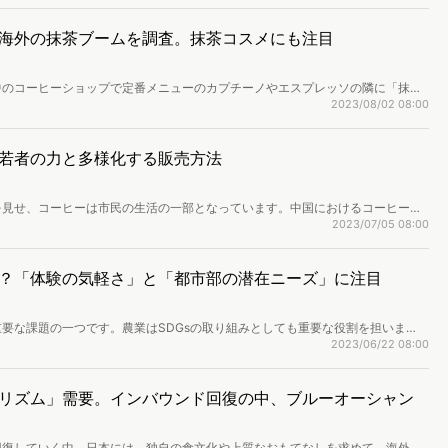
海外の抹茶ブームを調査。抹茶コスメにも注目
中のコーヒーショップで定番メニューのカプチーノやエスプレッソの隣に「抹茶
場は、米国だけでも過去25年間で100億米ドルの売上を記録。世界の抹茶市場
2023/08/02 08:00
めており、その評価額は2019年に約24億5,000万米ドル、2027年には44
ています。 抹茶はその伝統的な側面が評価されている一方で、独自のアレンジを加
面も見られます。この記事では、海外の抹茶ブームの実態をご紹介します。
若者の力と多様化する販売方法
を見せ、コーヒーは市民の生活の一部となっています。中国におけるコーヒー市
挙げられます。一つは、若者世代が人々のコーヒー消費スタイルをアップデートし
2023/07/05 08:00
売方法の多様化です。以下ではまず、数字データを基に中国のコーヒー市場を概
主要因について紹介していきます。
？「体験の気軽さ」と「都市部の潜在ニーズ」に注目
要な課題の一つです。農業はSDGsの取り組みとしても重要な役割を担いま
給が不安定になる、農村地域の経済が衰退するなどの悪影響を引き起こします。
2023/06/22 08:00
ータを用いて、潜在的に農業に関心を持っている層を分析し、人手不足解消の糸
リズム」需要。インバウンド回復の中、ブルーオーシャン
回復していく中、日本には、独自の食文化や上質なおもてなしを求めて、海外か