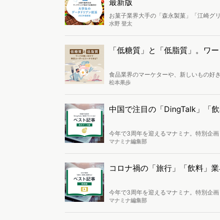
最新版
お菓子業界大手の「森永製菓」「江崎グ
し、強みや施策の違いを調査します。2
水野 登太
「低糖質」と「低脂質」。ワー
食品業界のマーケターや、新しいもの好
テーマは「低糖質と低脂質」。よく似た
松本果歩
を分析すると微妙にニーズが異なること
ら検証し、市場を調査します。
中国で注目の「DingTalk」
今年で3周年を迎えるマナミナ。特別企画
「海外データ編」をお届け。世間の関心
マナミナ編集部
コロナ禍の「旅行」「飲料」業界
今年で3周年を迎えるマナミナ。特別企画
「動画編」をお届け。世間の関心が高い
マナミナ編集部