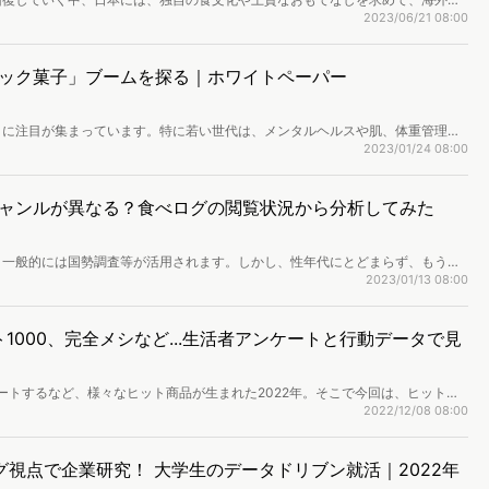
ヴィーガンブロガーによると、彼らの経験上、日本はヴィーガンにとって観光し
2023/06/21 08:00
つは、日本料理に魚などヴィーガンが食べられない食材が使われていることが多
など、ヴィーガンに向かない食材が隠れています。 一方で海外では、旅行会
ーリズム市場の可能性を見据えたサービスを提供しています。この記事では日本
ック菓子」ブームを探る｜ホワイトペーパー
けに、今注目すべきヴィーガンツーリズムについてまとめました。
」に注目が集まっています。特に若い世代は、メンタルヘルスや肌、体重管理に
意識を持っていると言われており、若者独自の「遊びながら健康を維持する」ス
2023/01/24 08:00
象も。本レポートでは、中国市場における機能性スナック菓子の、食べやすさ、
どを解説します。（ページ数：29ページ）
ャンルが異なる？食べログの閲覧状況から分析してみた
、一般的には国勢調査等が活用されます。しかし、性年代にとどまらず、もう少
ませんか？そんな時に、行動ログデータを活用することで、そのエリアに関連し
2023/01/13 08:00
ができます。本分析では、飲食店を題材に、消費者の行動ログデータを分析し、
ジャンルの特徴を推察します。
1000、完全メシなど...生活者アンケートと行動データで見
ネートするなど、様々なヒット商品が生まれた2022年。そこで今回は、ヒット商
軌跡で盛り上がりを見せていったのか、Web行動ログデータとアンケート調査
2022/12/08 08:00
美容・ファッション編」「ライフスタイル編」の3カテゴリに分けて、レポート
視点で企業研究！ 大学生のデータドリブン就活｜2022年