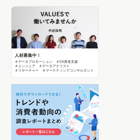
人材募集中！
＃データプロモーション ＃DX推進支援
＃エンジニア ＃データアナリスト
＃リサーチャー ＃マーケティングコンサルタント