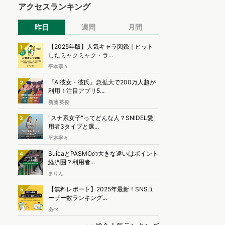
アクセスランキング
昨日
週間
月間
【2025年版】人気キャラ図鑑｜ヒット
1
したミャクミャク・ラ...
平本寧々
『AI彼女・彼氏』急拡大で200万人超が
2
利用！注目アプリ5...
新藤 英俊
"スナ系女子"ってどんな人？SNIDEL愛
3
用者3タイプと選...
平本寧々
SuicaとPASMOの大きな違いはポイント
4
経済圏？利用者...
まりん
【無料レポート】2025年最新！SNSユ
5
ーザー数ランキング...
あべ