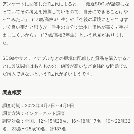
アンケートに回答したZ世代によると、「最近SDGsが話題にな
っていてその考えを推薦しているので、自分にできることはや
ってみたい」（17歳/高校3年生）や「今後の環境にとってはす
ごく良い事だと思うが、学生の自分では少し価格が高くて手が
出しにくいから」（17歳/高校3年生）という意見がありまし
た。
SDGsやサスティナブルなどの環境に配慮した賞品を購入するこ
とに興味関心はあるものの、値段が高いなど金銭的な問題でま
だ購入できないというZ世代が多いようです。
調査概要
調査時期：2023年4月7日～4月9日
調査方法：インターネット調査
調査対象：全国、12〜15歳28名、16〜18歳117名、19〜22歳32
名、23歳〜25歳10名、計187名