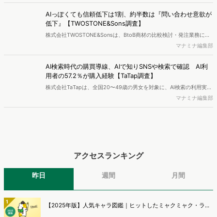
250万人のWeb行動ログデータを基盤としたマーケティングリサーチ
エンジン「Dockpit（ドックピット）」の新機能として、AIが市場分
AIっぽくても信頼低下は1割、約半数は『問い合わせ意欲が
析から仮説構築、レポート作成までを自律的にサポートする
低下』【TWOSTONE&Sons調査】
「Dockpit AIエージェント」の提供を開始いたしました。
株式会社TWOSTONE&Sonsは、BtoB商材の比較検討・発注業務に携
わる担当者を対象に、コンテンツのAIっぽさに関する意識調査を実施
マナミナ編集部
し、結果を公開しました。
AI検索時代の購買導線、AIで知りSNSや検索で確認 AI利
用者の57.2％が購入経験【TaTap調査】
株式会社TaTapは、全国20〜49歳の男女を対象に、AI検索の利用実態
と、AIで知った商品をどこで確かめているかを調査し、結果を公開し
マナミナ編集部
ました。
アクセスランキング
昨日
週間
月間
1
【2025年版】人気キャラ図鑑｜ヒットしたミャクミャク・ラ...