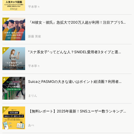
平本寧々
2
『AI彼女・彼氏』急拡大で200万人超が利用！注目アプリ5...
新藤 英俊
3
"スナ系女子"ってどんな人？SNIDEL愛用者3タイプと選...
平本寧々
4
SuicaとPASMOの大きな違いはポイント経済圏？利用者...
まりん
5
【無料レポート】2025年最新！SNSユーザー数ランキング...
あべ