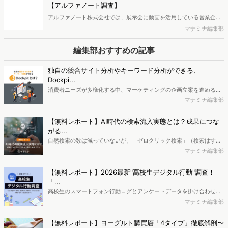
【アルファノート調査】
アルファノート株式会社では、展示会に動画を活用している営業企
画・マーケティング担当者を対象に、展示会における動画活用の実態
マナミナ編集部
調査を実施し、結果を公開しました。
編集部おすすめの記事
独自の競合サイト分析やキーワード分析ができる、
Dockpi...
消費者ニーズが多様化する中、マーケティングの企画立案を進める上
で、競合分析や消費者分析の重要性がより高まっています。Web行動
マナミナ編集部
ログ分析ツール「Dockpit（ドックピット）」では、消費者Web行動
データを活用し、Web上の消費者行動を起点とした競合サイト分析や
【無料レポート】AI時代の検索流入実態とは？成果につな
消費者分析が可能です。今回はDockpitならではの利便性の高い機能
がる...
や活用方法を解説します。
自然検索の数は減っていないが、「ゼロクリック検索」（検索はする
がページには流入しない）の割合が増加しているのが、AI時代の検索
マナミナ編集部
流入の現状と言われています。では、その要因はどのようなことなの
か、また、要因を理解した上で、成果に確実につながるコンテンツを
【無料レポート】2026最新"高校生デジタル行動"調査！
制作するにはどうするべきなのでしょうか。本レポートはこのような
「...
疑問をお抱えのSEO・Webマーケティングご担当者様におすすめの内
高校生のスマートフォン行動ログとアンケートデータを掛け合わせ、
容となっています。※本レポートは記事のフォームから無料でダウン
最新の若年層（高校生）におけるデジタル行動実態やSNSの利用傾向
マナミナ編集部
ロードできます。
に関する分析をおこないました。iPhone3GSの登場から十数年が経
ち、スマートフォンを取り巻く環境が成熟するなか、新興SNSの台頭
【無料レポート】ヨーグルト購買層「4タイプ」徹底解剖〜