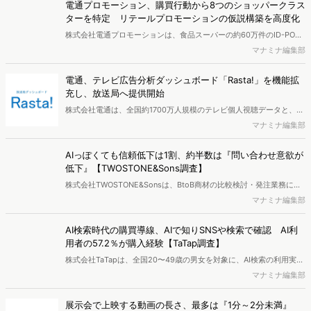
電通プロモーション、購買行動から8つのショッパークラス
ターを特定 リテールプロモーションの仮説構築を高度化
株式会社電通プロモーションは、食品スーパーの約60万件のID-POS
データと生活者の定性データをAIで分析し、購買行動の特徴に基づい
マナミナ編集部
た8つのショッパークラスターを特定しました。これにより購買時点
における生活者の意識や行動背景の把握が可能となり、リテールプロ
電通、テレビ広告分析ダッシュボード「Rasta!」を機能拡
モーションにおけるプランニングの高速化と高精度化を実現できると
充し、放送局へ提供開始
いいます。
株式会社電通は、全国約1700万人規模のテレビ個人視聴データと、独
自の大規模生活者意識調査データを掛け合わせて、テレビ広告のデー
マナミナ編集部
タ集計や広告効果の分析ができるダッシュボード「Rasta!
（Resourceful Analysis System of TV Audience：ラスタ）」の機能
AIっぽくても信頼低下は1割、約半数は『問い合わせ意欲が
を拡充し、放送局への提供を開始したことを発表しました。
低下』【TWOSTONE&Sons調査】
株式会社TWOSTONE&Sonsは、BtoB商材の比較検討・発注業務に携
わる担当者を対象に、コンテンツのAIっぽさに関する意識調査を実施
マナミナ編集部
し、結果を公開しました。
AI検索時代の購買導線、AIで知りSNSや検索で確認 AI利
用者の57.2％が購入経験【TaTap調査】
株式会社TaTapは、全国20〜49歳の男女を対象に、AI検索の利用実態
と、AIで知った商品をどこで確かめているかを調査し、結果を公開し
マナミナ編集部
ました。
展示会で上映する動画の長さ、最多は『1分～2分未満』