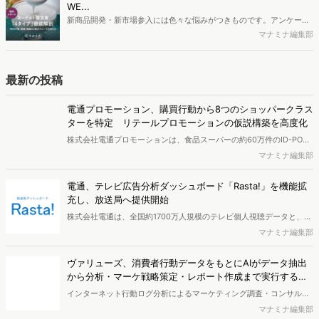
により高校生のデジタルライフスタイルは新たな変化を見せていま
WE...
す。※資料は記事内の入力フォームより、ダウンロードいただけま
新商品開発・新市場参入には色々な悩みがつきものです。アンケート
す。
調査を実施しても、購買実態が不透明、新商品の受容性も判断しきれ
マナミナ編集部
ないなど、詰めきれない問題もあるかと思います。そこで本レポート
で提案するのが、「WEB行動・意識・購買の3視点」を活用し、どの
ようにして市場理解をしていけるのか、現状の既発商品のセグメント
最新の投稿
で相性の良いターゲットはどこかを明らかにするという調査手法で
す。新商品開発関連担当者様・マーケティング担当者様向け必見のレ
電通プロモーション、購買行動から8つのショッパークラス
ポートとなっています。※本レポートは記事のフォームから無料でダ
ターを特定 リテールプロモーションの仮説構築を高度化
ウンロードできます。
株式会社電通プロモーションは、食品スーパーの約60万件のID-POS
データと生活者の定性データをAIで分析し、購買行動の特徴に基づい
マナミナ編集部
た8つのショッパークラスターを特定しました。これにより購買時点
における生活者の意識や行動背景の把握が可能となり、リテールプロ
電通、テレビ広告分析ダッシュボード「Rasta!」を機能拡
モーションにおけるプランニングの高速化と高精度化を実現できると
充し、放送局へ提供開始
いいます。
株式会社電通は、全国約1700万人規模のテレビ個人視聴データと、独
自の大規模生活者意識調査データを掛け合わせて、テレビ広告のデー
マナミナ編集部
タ集計や広告効果の分析ができるダッシュボード「Rasta!
（Resourceful Analysis System of TV Audience：ラスタ）」の機能
ヴァリューズ、消費者行動データをもとにAIがデータ抽出
を拡充し、放送局への提供を開始したことを発表しました。
から分析・マーケ戦略策定・レポート作成まで実行する
「Dockpit AIエージェント」を提供開始
インターネット行動ログ分析によるマーケティング調査・コンサルテ
ィングサービスを提供する株式会社ヴァリューズは、国内最大規模
マナミナ編集部