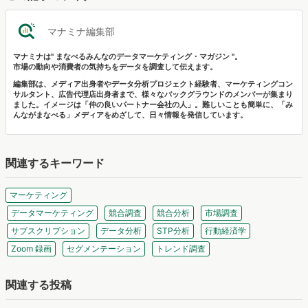
マナミナ編集部
マナミナは" まなべるみんなのデータマーケティング・マガジン "。
市場の動向や消費者の気持ちをデータを調査して伝えます。
編集部は、メディア出身者やデータ分析プロジェクト経験者、マーケティングコン
サルタント、広告代理店出身者まで、様々なバックグラウンドのメンバーが集まり
ました。イメージは「仲の良いパートナー会社の人」。難しいことも簡単に、「み
んながまなべる」メディアをめざして、日々情報を発信しています。
関連するキーワード
マーケティング
データマーケティング
競合調査
競合分析
市場調査
サブスクリプション
データ分析
STP分析
行動経済学
Zoom 録画
セグメンテーション
トレンド調査
関連する投稿