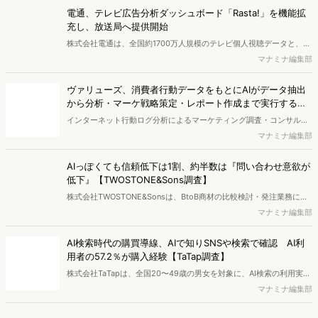
における生活者の意識や行動背景の把握が可能となり、リテールプロ
電通、テレビ広告分析ダッシュボード「Rasta!」を機能拡
モーションにおけるプランニングの高速化と高精度化を実現できると
充し、放送局へ提供開始
いいます。
株式会社電通は、全国約1700万人規模のテレビ個人視聴データと、独
自の大規模生活者意識調査データを掛け合わせて、テレビ広告のデー
マナミナ編集部
タ集計や広告効果の分析ができるダッシュボード「Rasta!
（Resourceful Analysis System of TV Audience：ラスタ）」の機能
ヴァリューズ、消費者行動データをもとにAIがデータ抽出
を拡充し、放送局への提供を開始したことを発表しました。
から分析・マーケ戦略策定・レポート作成まで実行する
「Dockpit AIエージェント」を提供開始
インターネット行動ログ分析によるマーケティング調査・コンサルテ
ィングサービスを提供する株式会社ヴァリューズは、国内最大規模
マナミナ編集部
250万人のWeb行動ログデータを基盤としたマーケティングリサーチ
エンジン「Dockpit（ドックピット）」の新機能として、AIが市場分
AIっぽくても信頼低下は1割、約半数は『問い合わせ意欲が
析から仮説構築、レポート作成までを自律的にサポートする
低下』【TWOSTONE&Sons調査】
「Dockpit AIエージェント」の提供を開始いたしました。
株式会社TWOSTONE&Sonsは、BtoB商材の比較検討・発注業務に携
わる担当者を対象に、コンテンツのAIっぽさに関する意識調査を実施
マナミナ編集部
し、結果を公開しました。
AI検索時代の購買導線、AIで知りSNSや検索で確認 AI利
用者の57.2％が購入経験【TaTap調査】
株式会社TaTapは、全国20〜49歳の男女を対象に、AI検索の利用実態
と、AIで知った商品をどこで確かめているかを調査し、結果を公開し
マナミナ編集部
ました。