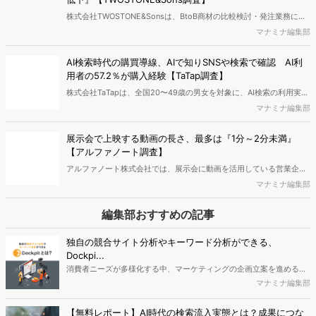
株式会社TWOSTONE&Sonsは、BtoB商材の比較検討・発注業務に携
わる担当者を対象に、コンテンツのAIっぽさに関する意識調査を実施
マナミナ編集部
し、結果を公開しました。
AI検索時代の購買導線、AIで知りSNSや検索で確認 AI利
用者の57.2％が購入経験【TaTap調査】
株式会社TaTapは、全国20〜49歳の男女を対象に、AI検索の利用実態
と、AIで知った商品をどこで確かめているかを調査し、結果を公開し
マナミナ編集部
ました。
展示会で上映する動画の長さ、最多は『1分～2分未満』
【アルファノート調査】
アルファノート株式会社では、展示会に動画を活用している営業企
画・マーケティング担当者を対象に、展示会における動画活用の実態
マナミナ編集部
調査を実施し、結果を公開しました。
編集部おすすめの記事
独自の競合サイト分析やキーワード分析ができる、
Dockpi...
消費者ニーズが多様化する中、マーケティングの企画立案を進める上
で、競合分析や消費者分析の重要性がより高まっています。Web行動
マナミナ編集部
ログ分析ツール「Dockpit（ドックピット）」では、消費者Web行動
データを活用し、Web上の消費者行動を起点とした競合サイト分析や
【無料レポート】AI時代の検索流入実態とは？成果につな