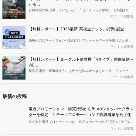
消費者分析が可能です。今回はDockpitならではの利便性の高い機能
がる...
や活用方法を解説します。
自然検索の数は減っていないが、「ゼロクリック検索」（検索はする
がページには流入しない）の割合が増加しているのが、AI時代の検索
マナミナ編集部
流入の現状と言われています。では、その要因はどのようなことなの
か、また、要因を理解した上で、成果に確実につながるコンテンツを
【無料レポート】2026最新"高校生デジタル行動"調査！
制作するにはどうするべきなのでしょうか。本レポートはこのような
「...
疑問をお抱えのSEO・Webマーケティングご担当者様におすすめの内
高校生のスマートフォン行動ログとアンケートデータを掛け合わせ、
容となっています。※本レポートは記事のフォームから無料でダウン
最新の若年層（高校生）におけるデジタル行動実態やSNSの利用傾向
マナミナ編集部
ロードできます。
に関する分析をおこないました。iPhone3GSの登場から十数年が経
ち、スマートフォンを取り巻く環境が成熟するなか、新興SNSの台頭
【無料レポート】ヨーグルト購買層「4タイプ」徹底解剖〜
により高校生のデジタルライフスタイルは新たな変化を見せていま
WE...
す。※資料は記事内の入力フォームより、ダウンロードいただけま
新商品開発・新市場参入には色々な悩みがつきものです。アンケート
す。
調査を実施しても、購買実態が不透明、新商品の受容性も判断しきれ
マナミナ編集部
ないなど、詰めきれない問題もあるかと思います。そこで本レポート
で提案するのが、「WEB行動・意識・購買の3視点」を活用し、どの
ようにして市場理解をしていけるのか、現状の既発商品のセグメント
最新の投稿
で相性の良いターゲットはどこかを明らかにするという調査手法で
す。新商品開発関連担当者様・マーケティング担当者様向け必見のレ
電通プロモーション、購買行動から8つのショッパークラス
ポートとなっています。※本レポートは記事のフォームから無料でダ
ターを特定 リテールプロモーションの仮説構築を高度化
ウンロードできます。
株式会社電通プロモーションは、食品スーパーの約60万件のID-POS
データと生活者の定性データをAIで分析し、購買行動の特徴に基づい
マナミナ編集部
た8つのショッパークラスターを特定しました。これにより購買時点