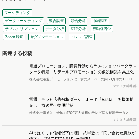
マーケティング
データマーケティング
競合調査
競合分析
市場調査
サブスクリプション
データ分析
STP分析
行動経済学
Zoom 録画
セグメンテーション
トレンド調査
関連する投稿
電通プロモーション、購買行動から8つのショッパークラス
ターを特定 リテールプロモーションの仮説構築を高度化
株式会社電通プロモーションは、食品スーパーの約60万件のID-POS
データと生活者の定性データをAIで分析し、購買行動の特徴に基づい
マナミナ編集部
た8つのショッパークラスターを特定しました。これにより購買時点
における生活者の意識や行動背景の把握が可能となり、リテールプロ
電通、テレビ広告分析ダッシュボード「Rasta!」を機能拡
モーションにおけるプランニングの高速化と高精度化を実現できると
充し、放送局へ提供開始
いいます。
株式会社電通は、全国約1700万人規模のテレビ個人視聴データと、独
自の大規模生活者意識調査データを掛け合わせて、テレビ広告のデー
マナミナ編集部
タ集計や広告効果の分析ができるダッシュボード「Rasta!
（Resourceful Analysis System of TV Audience：ラスタ）」の機能
AIっぽくても信頼低下は1割、約半数は『問い合わせ意欲が
を拡充し、放送局への提供を開始したことを発表しました。
低下』【TWOSTONE&Sons調査】