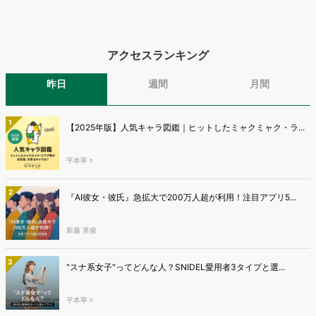
アクセスランキング
昨日
週間
月間
1
【2025年版】人気キャラ図鑑｜ヒットしたミャクミャク・ラ...
平本寧々
2
『AI彼女・彼氏』急拡大で200万人超が利用！注目アプリ5...
新藤 英俊
3
"スナ系女子"ってどんな人？SNIDEL愛用者3タイプと選...
平本寧々