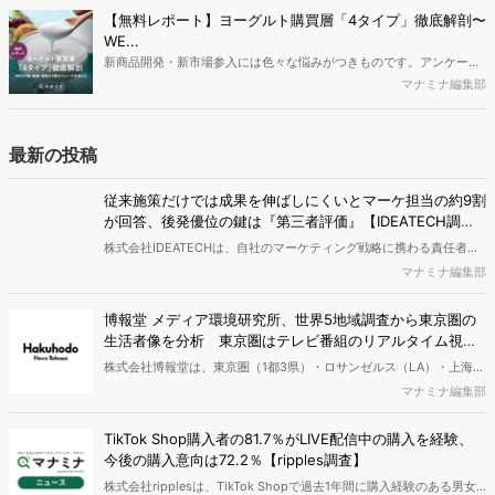
ち、スマートフォンを取り巻く環境が成熟するなか、新興SNSの台頭
【無料レポート】ヨーグルト購買層「4タイプ」徹底解剖〜
により高校生のデジタルライフスタイルは新たな変化を見せていま
WE...
す。※資料は記事内の入力フォームより、ダウンロードいただけま
新商品開発・新市場参入には色々な悩みがつきものです。アンケート
す。
調査を実施しても、購買実態が不透明、新商品の受容性も判断しきれ
マナミナ編集部
ないなど、詰めきれない問題もあるかと思います。そこで本レポート
で提案するのが、「WEB行動・意識・購買の3視点」を活用し、どの
ようにして市場理解をしていけるのか、現状の既発商品のセグメント
最新の投稿
で相性の良いターゲットはどこかを明らかにするという調査手法で
す。新商品開発関連担当者様・マーケティング担当者様向け必見のレ
従来施策だけでは成果を伸ばしにくいとマーケ担当の約9割
ポートとなっています。※本レポートは記事のフォームから無料でダ
が回答、後発優位の鍵は『第三者評価』【IDEATECH調
ウンロードできます。
査】
株式会社IDEATECHは、自社のマーケティング戦略に携わる責任者・
担当者（BtoB／BtoCを問わず、新しい価値・市場の打ち出しや認知
マナミナ編集部
拡大の意思決定に関与する層）を対象に、BtoB企業における新商品・
新サービスの市場浸透と情報発信に関する実態調査を実施し、結果を
博報堂 メディア環境研究所、世界5地域調査から東京圏の
公開しました。
生活者像を分析 東京圏はテレビ番組のリアルタイム視聴
が強く、信用度も高い
株式会社博報堂は、東京圏（1都3県）・ロサンゼルス（LA）・上海・
ロンドン・ドイツ全域の5地域で、各900名・計4,500名（10～50
マナミナ編集部
代）を対象に、メディア接触状況やAI・先進テクノロジーサービスの
利用状況を調査する「グローバル・メディア・テック調査2026」を
TikTok Shop購入者の81.7％がLIVE配信中の購入を経験、
実施し、結果を公開しました。
今後の購入意向は72.2％【ripples調査】
株式会社ripplesは、TikTok Shopで過去1年間に購入経験のある男女