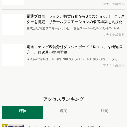
を対象とした「TikTok Shop購入者実態調査2026」を実施し、結果を
マナミナ編集部
公開しました。
電通プロモーション、購買行動から8つのショッパークラス
ターを特定 リテールプロモーションの仮説構築を高度化
株式会社電通プロモーションは、食品スーパーの約60万件のID-POS
データと生活者の定性データをAIで分析し、購買行動の特徴に基づい
マナミナ編集部
た8つのショッパークラスターを特定しました。これにより購買時点
における生活者の意識や行動背景の把握が可能となり、リテールプロ
電通、テレビ広告分析ダッシュボード「Rasta!」を機能拡
モーションにおけるプランニングの高速化と高精度化を実現できると
充し、放送局へ提供開始
いいます。
株式会社電通は、全国約1700万人規模のテレビ個人視聴データと、独
自の大規模生活者意識調査データを掛け合わせて、テレビ広告のデー
マナミナ編集部
タ集計や広告効果の分析ができるダッシュボード「Rasta!
（Resourceful Analysis System of TV Audience：ラスタ）」の機能
を拡充し、放送局への提供を開始したことを発表しました。
アクセスランキング
昨日
週間
月間
1