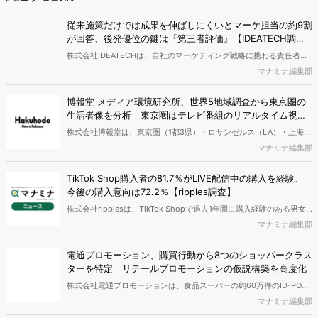
従来施策だけでは成果を伸ばしにくいとマーケ担当の約9割
が回答、後発優位の鍵は『第三者評価』【IDEATECH調
査】
株式会社IDEATECHは、自社のマーケティング戦略に携わる責任者・
担当者（BtoB／BtoCを問わず、新しい価値・市場の打ち出しや認知
マナミナ編集部
拡大の意思決定に関与する層）を対象に、BtoB企業における新商品・
新サービスの市場浸透と情報発信に関する実態調査を実施し、結果を
博報堂 メディア環境研究所、世界5地域調査から東京圏の
公開しました。
生活者像を分析 東京圏はテレビ番組のリアルタイム視聴
が強く、信用度も高い
株式会社博報堂は、東京圏（1都3県）・ロサンゼルス（LA）・上海・
ロンドン・ドイツ全域の5地域で、各900名・計4,500名（10～50
マナミナ編集部
代）を対象に、メディア接触状況やAI・先進テクノロジーサービスの
利用状況を調査する「グローバル・メディア・テック調査2026」を
TikTok Shop購入者の81.7％がLIVE配信中の購入を経験、
実施し、結果を公開しました。
今後の購入意向は72.2％【ripples調査】
株式会社ripplesは、TikTok Shopで過去1年間に購入経験のある男女
を対象とした「TikTok Shop購入者実態調査2026」を実施し、結果を
マナミナ編集部
公開しました。
電通プロモーション、購買行動から8つのショッパークラス
ターを特定 リテールプロモーションの仮説構築を高度化
株式会社電通プロモーションは、食品スーパーの約60万件のID-POS
データと生活者の定性データをAIで分析し、購買行動の特徴に基づい
マナミナ編集部
た8つのショッパークラスターを特定しました。これにより購買時点