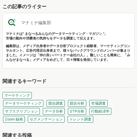
この記事のライター
マナミナ編集部
マナミナは" まなべるみんなのデータマーケティング・マガジン "。
市場の動向や消費者の気持ちをデータを調査して伝えます。
編集部は、メディア出身者やデータ分析プロジェクト経験者、マーケティングコン
サルタント、広告代理店出身者まで、様々なバックグラウンドのメンバーが集まり
ました。イメージは「仲の良いパートナー会社の人」。難しいことも簡単に、「み
んながまなべる」メディアをめざして、日々情報を発信しています。
関連するキーワード
マーケティング
データマーケティング
競合調査
競合分析
市場調査
サブスクリプション
データ分析
STP分析
行動経済学
Zoom 録画
セグメンテーション
トレンド調査
関連する投稿