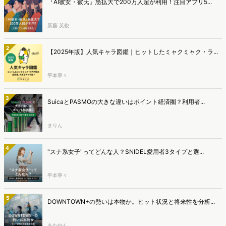
『AI彼女・彼氏』急拡大で200万人超が利用！注目アプリ5...
新藤 英俊
2
【2025年版】人気キャラ図鑑｜ヒットしたミャクミャク・ラ...
平本寧々
3
SuicaとPASMOの大きな違いはポイント経済圏？利用者...
まりん
4
"スナ系女子"ってどんな人？SNIDEL愛用者3タイプと選...
平本寧々
5
DOWNTOWN+の勢いは本物か。ヒット状況と将来性を分析...
あわやん