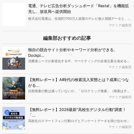
における生活者の意識や行動背景の把握が可能となり、リテールプロ
電通、テレビ広告分析ダッシュボード「Rasta!」を機能拡
モーションにおけるプランニングの高速化と高精度化を実現できると
充し、放送局へ提供開始
いいます。
株式会社電通は、全国約1700万人規模のテレビ個人視聴データと、独
自の大規模生活者意識調査データを掛け合わせて、テレビ広告のデー
マナミナ編集部
タ集計や広告効果の分析ができるダッシュボード「Rasta!
（Resourceful Analysis System of TV Audience：ラスタ）」の機能
編集部おすすめの記事
を拡充し、放送局への提供を開始したことを発表しました。
独自の競合サイト分析やキーワード分析ができる、
Dockpi...
消費者ニーズが多様化する中、マーケティングの企画立案を進める上
で、競合分析や消費者分析の重要性がより高まっています。Web行動
マナミナ編集部
ログ分析ツール「Dockpit（ドックピット）」では、消費者Web行動
データを活用し、Web上の消費者行動を起点とした競合サイト分析や
【無料レポート】AI時代の検索流入実態とは？成果につな
消費者分析が可能です。今回はDockpitならではの利便性の高い機能
がる...
や活用方法を解説します。
自然検索の数は減っていないが、「ゼロクリック検索」（検索はする
がページには流入しない）の割合が増加しているのが、AI時代の検索
マナミナ編集部
流入の現状と言われています。では、その要因はどのようなことなの
か、また、要因を理解した上で、成果に確実につながるコンテンツを
【無料レポート】2026最新"高校生デジタル行動"調査！
制作するにはどうするべきなのでしょうか。本レポートはこのような
「...
疑問をお抱えのSEO・Webマーケティングご担当者様におすすめの内
高校生のスマートフォン行動ログとアンケートデータを掛け合わせ、
容となっています。※本レポートは記事のフォームから無料でダウン
最新の若年層（高校生）におけるデジタル行動実態やSNSの利用傾向
マナミナ編集部
ロードできます。
に関する分析をおこないました。iPhone3GSの登場から十数年が経