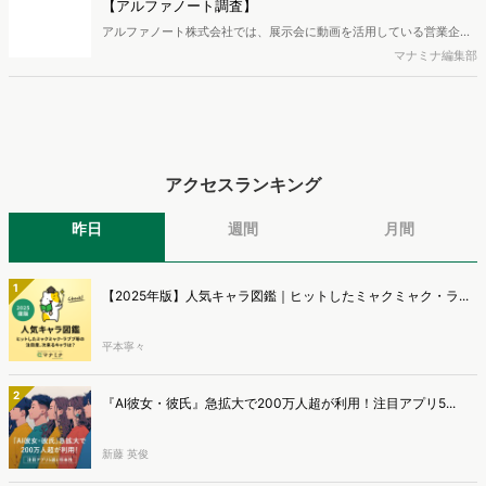
【アルファノート調査】
料でDLできます。また、レポートをDLしていただいた方には特典も
アルファノート株式会社では、展示会に動画を活用している営業企
ご用意しております。
画・マーケティング担当者を対象に、展示会における動画活用の実態
マナミナ編集部
調査を実施し、結果を公開しました。
アクセスランキング
昨日
週間
月間
1
【2025年版】人気キャラ図鑑｜ヒットしたミャクミャク・ラ...
平本寧々
2
『AI彼女・彼氏』急拡大で200万人超が利用！注目アプリ5...
新藤 英俊