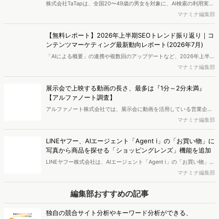
株式会社TaTapは、全国20〜49歳の男女を対象に、AI検索の利用実態
と、AIで知った商品をどこで確かめているかを調査し、結果を公開し
マナミナ編集部
ました。
【無料レポート】2026年上半期SEOトレンド振り返り｜コ
ンテンツマーケティング最新動向レポート(2026年7月)
「AIによる概要」の連携や複数回のアップデートなど、2026年上半期
のSEO領域には変化がありました。また生成AI利用は約1.6倍に伸長
マナミナ編集部
し、最多のChatGPTを追う形でGeminiも15.1%へ拡大するなど、ユー
ザーの選択肢の多様化が進んでいます。WebマーケターやSEO担当者
展示会で上映する動画の長さ、最多は『1分～2分未満』
必見の2026年上半期概要です。※本レポートは記事のフォームから無
【アルファノート調査】
料でDLできます。また、レポートをDLしていただいた方には特典も
アルファノート株式会社では、展示会に動画を活用している営業企
ご用意しております。
画・マーケティング担当者を対象に、展示会における動画活用の実態
マナミナ編集部
調査を実施し、結果を公開しました。
LINEヤフー、AIエージェント「Agent i」の「お買い物」に
写真から商品を探せる「ショッピングレンズ」機能を追加
LINEヤフー株式会社は、AIエージェント「Agent i」の「お買い物」エ
ージェントにおいて、写真から商品を探せる「ショッピングレンズ」
マナミナ編集部
の機能を提供開始したことを発表しました。
編集部おすすめの記事
独自の競合サイト分析やキーワード分析ができる、