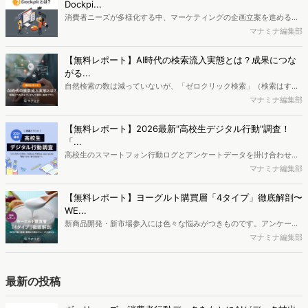
Dockpi...
消費者ニーズが多様化する中、マーケティングの企画立案を進める上
で、競合分析や消費者分析の重要性がより高まっています。Web行動
マナミナ編集部
ログ分析ツール「Dockpit（ドックピット）」では、消費者Web行動
データを活用し、Web上の消費者行動を起点とした競合サイト分析や
【無料レポート】AI時代の検索流入実態とは？成果につな
消費者分析が可能です。今回はDockpitならではの利便性の高い機能
がる...
や活用方法を解説します。
自然検索の数は減っていないが、「ゼロクリック検索」（検索はする
がページには流入しない）の割合が増加しているのが、AI時代の検索
マナミナ編集部
流入の現状と言われています。では、その要因はどのようなことなの
か、また、要因を理解した上で、成果に確実につながるコンテンツを
【無料レポート】2026最新"高校生デジタル行動"調査！
制作するにはどうするべきなのでしょうか。本レポートはこのような
「...
疑問をお抱えのSEO・Webマーケティングご担当者様におすすめの内
高校生のスマートフォン行動ログとアンケートデータを掛け合わせ、
容となっています。※本レポートは記事のフォームから無料でダウン
最新の若年層（高校生）におけるデジタル行動実態やSNSの利用傾向
マナミナ編集部
ロードできます。
に関する分析をおこないました。iPhone3GSの登場から十数年が経
ち、スマートフォンを取り巻く環境が成熟するなか、新興SNSの台頭
【無料レポート】ヨーグルト購買層「4タイプ」徹底解剖〜
により高校生のデジタルライフスタイルは新たな変化を見せていま
WE...
す。※資料は記事内の入力フォームより、ダウンロードいただけま
新商品開発・新市場参入には色々な悩みがつきものです。アンケート
す。
調査を実施しても、購買実態が不透明、新商品の受容性も判断しきれ
マナミナ編集部
ないなど、詰めきれない問題もあるかと思います。そこで本レポート
で提案するのが、「WEB行動・意識・購買の3視点」を活用し、どの
ようにして市場理解をしていけるのか、現状の既発商品のセグメント
最新の投稿
で相性の良いターゲットはどこかを明らかにするという調査手法で
す。新商品開発関連担当者様・マーケティング担当者様向け必見のレ