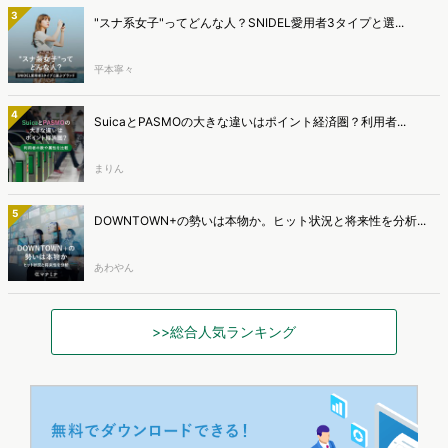
3
"スナ系女子"ってどんな人？SNIDEL愛用者3タイプと選...
平本寧々
4
SuicaとPASMOの大きな違いはポイント経済圏？利用者...
まりん
5
DOWNTOWN+の勢いは本物か。ヒット状況と将来性を分析...
あわやん
>>総合人気ランキング