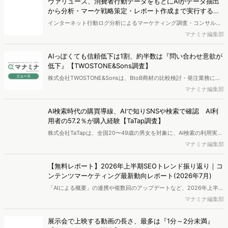
ヴァリューズ、消費者行動データをもとにAIがデータ抽出
ポートとなっています。※本レポートは記事のフォームから無料でダ
から分析・マーケ戦略策定・レポート作成まで実行する
ウンロードできます。
「Dockpit AIエージェント」を提供開始
インターネット行動ログ分析によるマーケティング調査・コンサルテ
ィングサービスを提供する株式会社ヴァリューズは、国内最大規模
マナミナ編集部
250万人のWeb行動ログデータを基盤としたマーケティングリサーチ
エンジン「Dockpit（ドックピット）」の新機能として、AIが市場分
AIっぽくても信頼低下は1割、約半数は『問い合わせ意欲が
析から仮説構築、レポート作成までを自律的にサポートする
低下』【TWOSTONE&Sons調査】
「Dockpit AIエージェント」の提供を開始いたしました。
株式会社TWOSTONE&Sonsは、BtoB商材の比較検討・発注業務に携
わる担当者を対象に、コンテンツのAIっぽさに関する意識調査を実施
マナミナ編集部
し、結果を公開しました。
AI検索時代の購買導線、AIで知りSNSや検索で確認 AI利
用者の57.2％が購入経験【TaTap調査】
株式会社TaTapは、全国20〜49歳の男女を対象に、AI検索の利用実態
と、AIで知った商品をどこで確かめているかを調査し、結果を公開し
マナミナ編集部
ました。
【無料レポート】2026年上半期SEOトレンド振り返り｜コ
ンテンツマーケティング最新動向レポート(2026年7月)
「AIによる概要」の連携や複数回のアップデートなど、2026年上半期
のSEO領域には変化がありました。また生成AI利用は約1.6倍に伸長
マナミナ編集部
し、最多のChatGPTを追う形でGeminiも15.1%へ拡大するなど、ユー
ザーの選択肢の多様化が進んでいます。WebマーケターやSEO担当者
展示会で上映する動画の長さ、最多は『1分～2分未満』
必見の2026年上半期概要です。※本レポートは記事のフォームから無