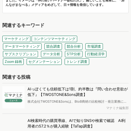
ました。イメージは「仲の良いパートナー会社の人」。難しいことも簡単に、「み
んながまなべる」メディアをめざして、日々情報を発信しています。
関連するキーワード
マーケティング
コンテンツマーケティング
データマーケティング
競合調査
競合分析
市場調査
サブスクリプション
データ分析
STP分析
行動経済学
Zoom 録画
セグメンテーション
トレンド調査
関連する投稿
AIっぽくても信頼低下は1割、約半数は『問い合わせ意欲が
低下』【TWOSTONE&Sons調査】
株式会社TWOSTONE&Sonsは、BtoB商材の比較検討・発注業務に携
わる担当者を対象に、コンテンツのAIっぽさに関する意識調査を実施
マナミナ編集部
し、結果を公開しました。
AI検索時代の購買導線、AIで知りSNSや検索で確認 AI利
用者の57.2％が購入経験【TaTap調査】