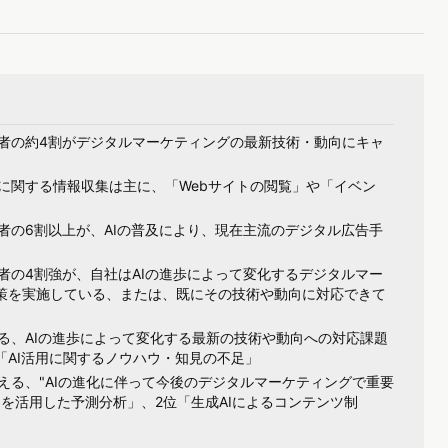
者の約4割がデジタルマーケティングの最新技術・動向にキャ
に関する情報収集は主に、「Webサイトの閲覧」や「イベン
者の6割以上が、AIの普及により、現在主流のデジタル広告手
者の4割強が、自社はAIの進歩によって変化するデジタルマー
策を実施している、または、既にその技術や動向に対応できて
る、AIの進歩によって変化する最新の技術や動向への対応課題
「AI活用に関するノウハウ・知見の不足」
る、"AIの進化に伴って今後のデジタルマーケティングで重要
Iを活用した予測分析」、2位「生成AIによるコンテンツ制