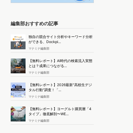
編集部おすすめの記事
独自の競合サイト分析やキーワード分析
ができる、Dockpi...
マナミナ編集部
【無料レポート】AI時代の検索流入実態
とは？成果につながる...
マナミナ編集部
【無料レポート】2026最新"高校生デジ
タル行動"調査！「...
マナミナ編集部
【無料レポート】ヨーグルト購買層「4
タイプ」徹底解剖〜WE...
マナミナ編集部