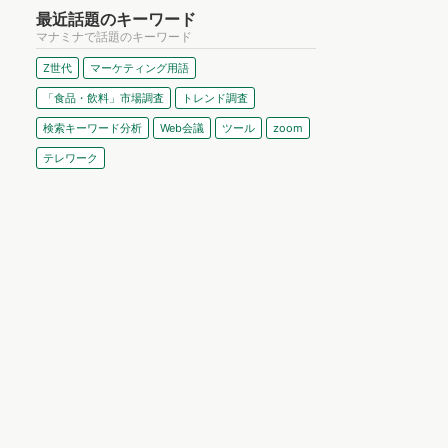
最近話題のキーワード
マナミナで話題のキーワード
Z世代
マーケティング用語
「食品・飲料」市場調査
トレンド調査
検索キーワード分析
Web会議
ツール
zoom
テレワーク