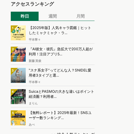
アクセスランキング
昨日
週間
月間
【2025年版】人気キャラ図鑑｜ヒット
1
したミャクミャク・ラ...
平本寧々
『AI彼女・彼氏』急拡大で200万人超が
2
利用！注目アプリ5...
新藤 英俊
"スナ系女子"ってどんな人？SNIDEL愛
3
用者3タイプと選...
平本寧々
SuicaとPASMOの大きな違いはポイント
4
経済圏？利用者...
まりん
【無料レポート】2025年最新！SNSユ
5
ーザー数ランキング...
あべ