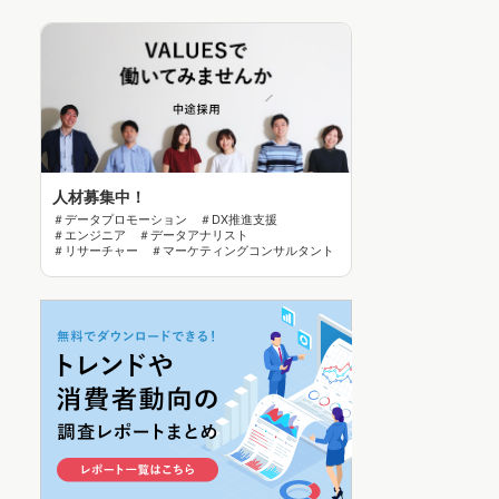
人材募集中！
＃データプロモーション ＃DX推進支援
＃エンジニア ＃データアナリスト
＃リサーチャー ＃マーケティングコンサルタント