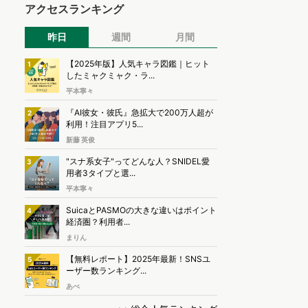
アクセスランキング
昨日
週間
月間
【2025年版】人気キャラ図鑑｜ヒット
1
したミャクミャク・ラ...
平本寧々
『AI彼女・彼氏』急拡大で200万人超が
2
利用！注目アプリ5...
新藤 英俊
"スナ系女子"ってどんな人？SNIDEL愛
3
用者3タイプと選...
平本寧々
SuicaとPASMOの大きな違いはポイント
4
経済圏？利用者...
まりん
【無料レポート】2025年最新！SNSユ
5
ーザー数ランキング...
あべ