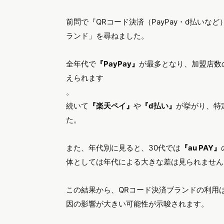
前問で『QRコード決済（PayPay・d払い
ランド」を尋ねました。
全年代で
『PayPay』
が最多となり、加盟店数
えられます
。
続いて
『楽天ペイ』
や
『d払い』
が挙がり、特
た。
また、年代別に見ると、30代では
『au PAY』
体としては年代による大きな差は見られません
この結果から、QRコード決済ブランドの利用
因の影響が大きい可能性が示唆されます。