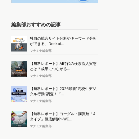
編集部おすすめの記事
独自の競合サイト分析やキーワード分析
ができる、Dockpi...
マナミナ編集部
【無料レポート】AI時代の検索流入実態
とは？成果につながる...
マナミナ編集部
【無料レポート】2026最新"高校生デジ
タル行動"調査！「...
マナミナ編集部
【無料レポート】ヨーグルト購買層「4
タイプ」徹底解剖〜WE...
マナミナ編集部