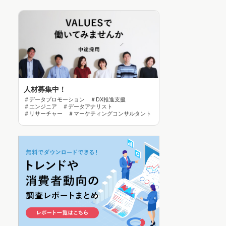
人材募集中！
＃データプロモーション ＃DX推進支援
＃エンジニア ＃データアナリスト
＃リサーチャー ＃マーケティングコンサルタント