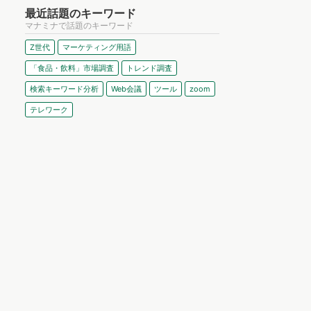
最近話題のキーワード
マナミナで話題のキーワード
Z世代
マーケティング用語
「食品・飲料」市場調査
トレンド調査
検索キーワード分析
Web会議
ツール
zoom
テレワーク