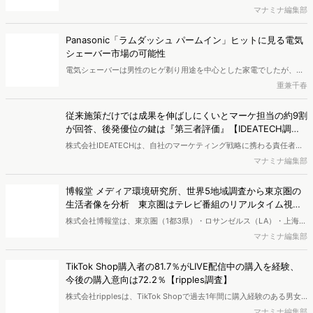
インターネット広告に関するユーザー意識調査（定量）」を実施し、
マナミナ編集部
結果を公開しました。
Panasonic「ラムダッシュ パームイン」ヒットに見る電気
シェーバー市場の可能性
電気シェーバーは男性のヒゲ剃り用途を中心とした家電でしたが、近
年さまざまなニーズに対応するグルーミング製品へと広がりを見せて
重兼千春
います。今回は、検索データなどをもとに電気シェーバー市場の今後
の可能性を考察します。シェーバー関連検索者の検索キーワードや流
従来施策だけでは成果を伸ばしにくいとマーケ担当の約9割
入サイト、属性を分析し、市場の展開を探りました。
が回答、後発優位の鍵は『第三者評価』【IDEATECH調
査】
株式会社IDEATECHは、自社のマーケティング戦略に携わる責任者・
担当者（BtoB／BtoCを問わず、新しい価値・市場の打ち出しや認知
マナミナ編集部
拡大の意思決定に関与する層）を対象に、BtoB企業における新商品・
新サービスの市場浸透と情報発信に関する実態調査を実施し、結果を
博報堂 メディア環境研究所、世界5地域調査から東京圏の
公開しました。
生活者像を分析 東京圏はテレビ番組のリアルタイム視聴
が強く、信用度も高い
株式会社博報堂は、東京圏（1都3県）・ロサンゼルス（LA）・上海・
ロンドン・ドイツ全域の5地域で、各900名・計4,500名（10～50
マナミナ編集部
代）を対象に、メディア接触状況やAI・先進テクノロジーサービスの
利用状況を調査する「グローバル・メディア・テック調査2026」を
TikTok Shop購入者の81.7％がLIVE配信中の購入を経験、
実施し、結果を公開しました。
今後の購入意向は72.2％【ripples調査】
株式会社ripplesは、TikTok Shopで過去1年間に購入経験のある男女
を対象とした「TikTok Shop購入者実態調査2026」を実施し、結果を
マナミナ編集部