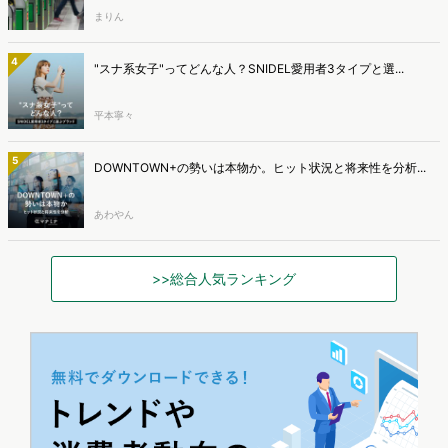
まりん
4
"スナ系女子"ってどんな人？SNIDEL愛用者3タイプと選...
平本寧々
5
DOWNTOWN+の勢いは本物か。ヒット状況と将来性を分析...
あわやん
>>総合人気ランキング