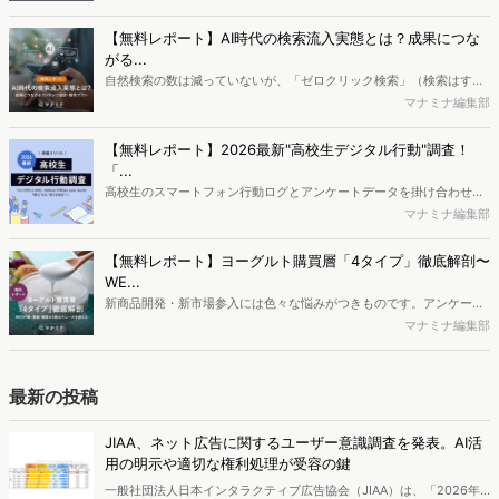
ログ分析ツール「Dockpit（ドックピット）」では、消費者Web行動
データを活用し、Web上の消費者行動を起点とした競合サイト分析や
【無料レポート】AI時代の検索流入実態とは？成果につな
消費者分析が可能です。今回はDockpitならではの利便性の高い機能
がる...
や活用方法を解説します。
自然検索の数は減っていないが、「ゼロクリック検索」（検索はする
がページには流入しない）の割合が増加しているのが、AI時代の検索
マナミナ編集部
流入の現状と言われています。では、その要因はどのようなことなの
か、また、要因を理解した上で、成果に確実につながるコンテンツを
【無料レポート】2026最新"高校生デジタル行動"調査！
制作するにはどうするべきなのでしょうか。本レポートはこのような
「...
疑問をお抱えのSEO・Webマーケティングご担当者様におすすめの内
高校生のスマートフォン行動ログとアンケートデータを掛け合わせ、
容となっています。※本レポートは記事のフォームから無料でダウン
最新の若年層（高校生）におけるデジタル行動実態やSNSの利用傾向
マナミナ編集部
ロードできます。
に関する分析をおこないました。iPhone3GSの登場から十数年が経
ち、スマートフォンを取り巻く環境が成熟するなか、新興SNSの台頭
【無料レポート】ヨーグルト購買層「4タイプ」徹底解剖〜
により高校生のデジタルライフスタイルは新たな変化を見せていま
WE...
す。※資料は記事内の入力フォームより、ダウンロードいただけま
新商品開発・新市場参入には色々な悩みがつきものです。アンケート
す。
調査を実施しても、購買実態が不透明、新商品の受容性も判断しきれ
マナミナ編集部
ないなど、詰めきれない問題もあるかと思います。そこで本レポート
で提案するのが、「WEB行動・意識・購買の3視点」を活用し、どの
ようにして市場理解をしていけるのか、現状の既発商品のセグメント
最新の投稿
で相性の良いターゲットはどこかを明らかにするという調査手法で
す。新商品開発関連担当者様・マーケティング担当者様向け必見のレ
JIAA、ネット広告に関するユーザー意識調査を発表。AI活
ポートとなっています。※本レポートは記事のフォームから無料でダ
用の明示や適切な権利処理が受容の鍵
ウンロードできます。
一般社団法人日本インタラクティブ広告協会（JIAA）は、「2026年