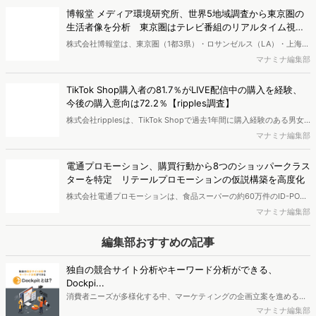
新サービスの市場浸透と情報発信に関する実態調査を実施し、結果を
博報堂 メディア環境研究所、世界5地域調査から東京圏の
公開しました。
生活者像を分析 東京圏はテレビ番組のリアルタイム視聴
が強く、信用度も高い
株式会社博報堂は、東京圏（1都3県）・ロサンゼルス（LA）・上海・
ロンドン・ドイツ全域の5地域で、各900名・計4,500名（10～50
マナミナ編集部
代）を対象に、メディア接触状況やAI・先進テクノロジーサービスの
利用状況を調査する「グローバル・メディア・テック調査2026」を
TikTok Shop購入者の81.7％がLIVE配信中の購入を経験、
実施し、結果を公開しました。
今後の購入意向は72.2％【ripples調査】
株式会社ripplesは、TikTok Shopで過去1年間に購入経験のある男女
を対象とした「TikTok Shop購入者実態調査2026」を実施し、結果を
マナミナ編集部
公開しました。
電通プロモーション、購買行動から8つのショッパークラス
ターを特定 リテールプロモーションの仮説構築を高度化
株式会社電通プロモーションは、食品スーパーの約60万件のID-POS
データと生活者の定性データをAIで分析し、購買行動の特徴に基づい
マナミナ編集部
た8つのショッパークラスターを特定しました。これにより購買時点
における生活者の意識や行動背景の把握が可能となり、リテールプロ
編集部おすすめの記事
モーションにおけるプランニングの高速化と高精度化を実現できると
いいます。
独自の競合サイト分析やキーワード分析ができる、
Dockpi...
消費者ニーズが多様化する中、マーケティングの企画立案を進める上
で、競合分析や消費者分析の重要性がより高まっています。Web行動
マナミナ編集部