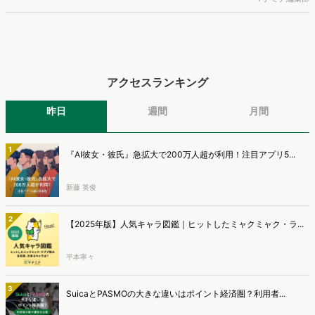
公開しました。
アクセスランキング
昨日
週間
月間
1
『AI彼女・彼氏』急拡大で200万人超が利用！注目アプリ5...
新藤 英俊
2
【2025年版】人気キャラ図鑑｜ヒットしたミャクミャク・ラ...
平本寧々
3
SuicaとPASMOの大きな違いはポイント経済圏？利用者...