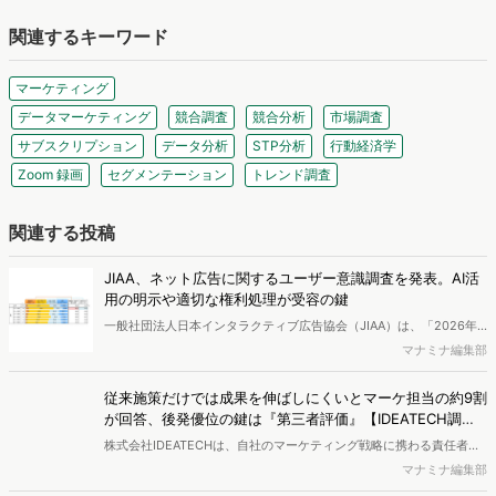
関連するキーワード
マーケティング
データマーケティング
競合調査
競合分析
市場調査
サブスクリプション
データ分析
STP分析
行動経済学
Zoom 録画
セグメンテーション
トレンド調査
関連する投稿
JIAA、ネット広告に関するユーザー意識調査を発表。AI活
用の明示や適切な権利処理が受容の鍵
一般社団法人日本インタラクティブ広告協会（JIAA）は、「2026年
インターネット広告に関するユーザー意識調査（定量）」を実施し、
マナミナ編集部
結果を公開しました。
従来施策だけでは成果を伸ばしにくいとマーケ担当の約9割
が回答、後発優位の鍵は『第三者評価』【IDEATECH調
査】
株式会社IDEATECHは、自社のマーケティング戦略に携わる責任者・
担当者（BtoB／BtoCを問わず、新しい価値・市場の打ち出しや認知
マナミナ編集部
拡大の意思決定に関与する層）を対象に、BtoB企業における新商品・