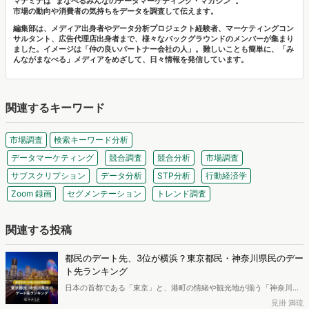
マナミナは" まなべるみんなのデータマーケティング・マガジン "。
市場の動向や消費者の気持ちをデータを調査して伝えます。
編集部は、メディア出身者やデータ分析プロジェクト経験者、マーケティングコン
サルタント、広告代理店出身者まで、様々なバックグラウンドのメンバーが集まり
ました。イメージは「仲の良いパートナー会社の人」。難しいことも簡単に、「み
んながまなべる」メディアをめざして、日々情報を発信しています。
関連するキーワード
市場調査
検索キーワード分析
データマーケティング
競合調査
競合分析
市場調査
サブスクリプション
データ分析
STP分析
行動経済学
Zoom 録画
セグメンテーション
トレンド調査
関連する投稿
都民のデート先、3位が横浜？東京都民・神奈川県民のデー
ト先ランキング
日本の首都である「東京」と、港町の情緒や観光地が揃う「神奈川」
は、どちらもデート先に困りにくいエリアです。 一方で、選択肢が多
見掛 満琉