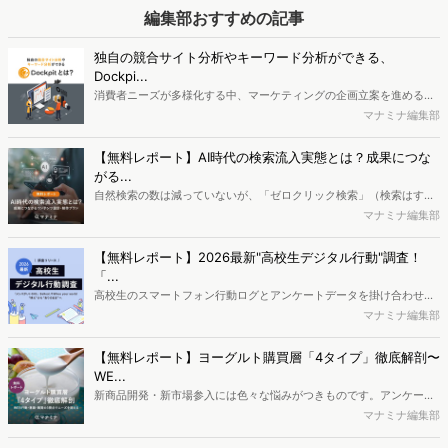
創業115年を誇る菓子専門商社の株式会社山星屋は、Web行動ログ分
編集部おすすめの記事
析ツール「Dockpit」を活用し、従来の販売データでは捉えきれなか
った消費者の潜在ニーズを可視化。さらに、1年後、3年後の市場動向
独自の競合サイト分析やキーワード分析ができる、
を予測し、商品開発や販売戦略の立案につなげています。今回は同社
Dockpi...
の鈴木美和氏に活用事例とDockpitだからこそ得られる価値を伺いま
消費者ニーズが多様化する中、マーケティングの企画立案を進める上
した。
で、競合分析や消費者分析の重要性がより高まっています。Web行動
マナミナ編集部
ログ分析ツール「Dockpit（ドックピット）」では、消費者Web行動
データを活用し、Web上の消費者行動を起点とした競合サイト分析や
【無料レポート】AI時代の検索流入実態とは？成果につな
消費者分析が可能です。今回はDockpitならではの利便性の高い機能
がる...
や活用方法を解説します。
自然検索の数は減っていないが、「ゼロクリック検索」（検索はする
がページには流入しない）の割合が増加しているのが、AI時代の検索
マナミナ編集部
流入の現状と言われています。では、その要因はどのようなことなの
か、また、要因を理解した上で、成果に確実につながるコンテンツを
【無料レポート】2026最新"高校生デジタル行動"調査！
制作するにはどうするべきなのでしょうか。本レポートはこのような
「...
疑問をお抱えのSEO・Webマーケティングご担当者様におすすめの内
高校生のスマートフォン行動ログとアンケートデータを掛け合わせ、
容となっています。※本レポートは記事のフォームから無料でダウン
最新の若年層（高校生）におけるデジタル行動実態やSNSの利用傾向
マナミナ編集部
ロードできます。
に関する分析をおこないました。iPhone3GSの登場から十数年が経
ち、スマートフォンを取り巻く環境が成熟するなか、新興SNSの台頭
【無料レポート】ヨーグルト購買層「4タイプ」徹底解剖〜
により高校生のデジタルライフスタイルは新たな変化を見せていま
WE...
す。※資料は記事内の入力フォームより、ダウンロードいただけま
新商品開発・新市場参入には色々な悩みがつきものです。アンケート
す。
調査を実施しても、購買実態が不透明、新商品の受容性も判断しきれ
マナミナ編集部
ないなど、詰めきれない問題もあるかと思います。そこで本レポート