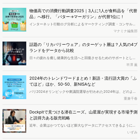
いからこそ「結局みんな、どこに行くのか」が見えにくい面もありま
す。今回は、Web上の検索データを分析し、東京都民と神奈川県民が
物価高での消費行動調査2025｜3人に1人が食料品を「代替
選ぶデートスポットの傾向を調査しました。日本有数の都市であるこ
品」へ移行。「バター→マーガリン」が代替1位に！
の2つのエリアに住む人々は、普段どのような場所でデートをしてい
インターネット行動ログ分析によるマーケティング調査・コンサルテ
るのでしょうか。
ィングサービスを提供する株式会社ヴァリューズ（本社：東京都港
マナミナ編集部
区、代表取締役社長：辻本 秀幸、以下「ヴァリューズ」）は、国内の
18歳以上の男女33,276人を対象に、直近2年間の物価高による消費行
話題の「リカバリーウェア」のターゲット層は？人気の4ブ
動変化に関する消費者アンケート調査を実施しました。また、WEB行
ランドをデータから比較
動ログを使用し、WEB上における興味関心を分析しました。※本レポ
日々の疲れを癒し健康的な生活へと回復させるためのサポートとし
ートは記事末尾のフォームから無料でダウンロードできます。
て、医薬品やサプリ、健康食品など、巷にはさまざまな情報が溢れて
半澤 薫
います。中でも最近よく見聞きするのが「リカバリーウェア」。着る
だけで疲労感などが軽減されると謳う救世主的な商品ですが、一体ど
2024年のトレンドワードまとめ！新語・流行語大賞の「ふ
のような物で、どのような人たちの関心を掴んでいるのか、データを
てほど」ほか、50-50、新NISAなど
用いて検証します。
パリ2024オリンピックや衆議院選挙が行われた2024年は、どのよう
な1年だったのでしょうか？2024年新語・流行語大賞の分析とヴァリ
重兼千春
ューズで分析した今年1年間の週間検索キーワードランキングから
2024年のトレンドを分析しました。
Dockpitで見つける潜在ニーズ。山星屋が実現する市場予測
と説得力ある販売戦略
近年、企業はかつてないほど膨大なデータにアクセスできるようにな
っています。しかし、真に価値あるインサイトを得ることに依然とし
いずみ
て課題を感じているマーケターも少なくないのではないでしょうか。