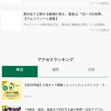
のSEO領域には変化がありました。また生成AI利用は約1.6倍に伸長
マナミナ編集部
し、最多のChatGPTを追う形でGeminiも15.1%へ拡大するなど、ユー
ザーの選択肢の多様化が進んでいます。WebマーケターやSEO担当者
展示会で上映する動画の長さ、最多は『1分～2分未満』
必見の2026年上半期概要です。※本レポートは記事のフォームから無
【アルファノート調査】
料でDLできます。また、レポートをDLしていただいた方には特典も
アルファノート株式会社では、展示会に動画を活用している営業企
ご用意しております。
画・マーケティング担当者を対象に、展示会における動画活用の実態
マナミナ編集部
調査を実施し、結果を公開しました。
アクセスランキング
昨日
週間
月間
1
【2025年版】人気キャラ図鑑｜ヒットしたミャクミャク・ラ...
平本寧々
2
『AI彼女・彼氏』急拡大で200万人超が利用！注目アプリ5...