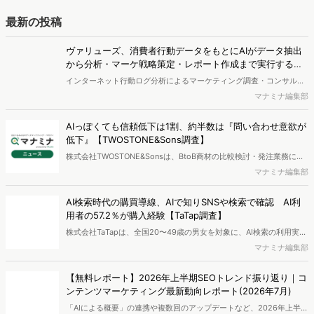
で提案するのが、「WEB行動・意識・購買の3視点」を活用し、どの
ようにして市場理解をしていけるのか、現状の既発商品のセグメント
最新の投稿
で相性の良いターゲットはどこかを明らかにするという調査手法で
す。新商品開発関連担当者様・マーケティング担当者様向け必見のレ
ヴァリューズ、消費者行動データをもとにAIがデータ抽出
ポートとなっています。※本レポートは記事のフォームから無料でダ
から分析・マーケ戦略策定・レポート作成まで実行する
ウンロードできます。
「Dockpit AIエージェント」を提供開始
インターネット行動ログ分析によるマーケティング調査・コンサルテ
ィングサービスを提供する株式会社ヴァリューズは、国内最大規模
マナミナ編集部
250万人のWeb行動ログデータを基盤としたマーケティングリサーチ
エンジン「Dockpit（ドックピット）」の新機能として、AIが市場分
AIっぽくても信頼低下は1割、約半数は『問い合わせ意欲が
析から仮説構築、レポート作成までを自律的にサポートする
低下』【TWOSTONE&Sons調査】
「Dockpit AIエージェント」の提供を開始いたしました。
株式会社TWOSTONE&Sonsは、BtoB商材の比較検討・発注業務に携
わる担当者を対象に、コンテンツのAIっぽさに関する意識調査を実施
マナミナ編集部
し、結果を公開しました。
AI検索時代の購買導線、AIで知りSNSや検索で確認 AI利
用者の57.2％が購入経験【TaTap調査】
株式会社TaTapは、全国20〜49歳の男女を対象に、AI検索の利用実態
と、AIで知った商品をどこで確かめているかを調査し、結果を公開し
マナミナ編集部
ました。
【無料レポート】2026年上半期SEOトレンド振り返り｜コ
ンテンツマーケティング最新動向レポート(2026年7月)
「AIによる概要」の連携や複数回のアップデートなど、2026年上半期