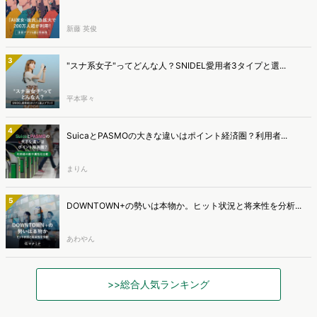
新藤 英俊
3
"スナ系女子"ってどんな人？SNIDEL愛用者3タイプと選...
平本寧々
4
SuicaとPASMOの大きな違いはポイント経済圏？利用者...
まりん
5
DOWNTOWN+の勢いは本物か。ヒット状況と将来性を分析...
あわやん
>>総合人気ランキング