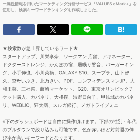
ー属性情報を用いたマーケティング分析サービス「VALUES eMark+」を
使用し、検索キーワードランキングを作成しました。
★検索数が急上昇しているワード★
スタートアップ、川栄李奈、ワークマン 店舗、アキネーター、
ドクターストレンジ、かんぽの宿、居眠り磐音、バーガーキン
グ、小手伸也、小川菜摘、GALAXY S10、スープラ、山下智
久、空母いぶき、北乃きい、PDF、コンフィデンスマンJP、大
和里菜、三社祭、藤崎マーケット、G20、東京オリンピックチ
ケット購入、カバネリ、大相撲、渋野日向子、甲鉄城のカバネ
リ、WEBLIO、狂犬病、スルガ銀行、メガドライブミニ
※下のダッシュボードは自由に操作頂けます。下部の性別・年代
のプルダウンで絞り込みも可能です。色が赤いほど対前週の伸
び率が高いキーワードとなります。