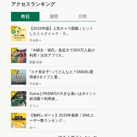
アクセスランキング
昨日
週間
月間
【2025年版】人気キャラ図鑑｜ヒット
1
したミャクミャク・ラ...
平本寧々
『AI彼女・彼氏』急拡大で200万人超が
2
利用！注目アプリ5...
新藤 英俊
"スナ系女子"ってどんな人？SNIDEL愛
3
用者3タイプと選...
平本寧々
SuicaとPASMOの大きな違いはポイント
4
経済圏？利用者...
まりん
【無料レポート】2025年最新！SNSユ
5
ーザー数ランキング...
あべ