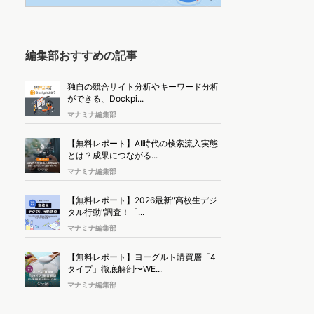
編集部おすすめの記事
独自の競合サイト分析やキーワード分析
ができる、Dockpi...
マナミナ編集部
【無料レポート】AI時代の検索流入実態
とは？成果につながる...
マナミナ編集部
【無料レポート】2026最新"高校生デジ
タル行動"調査！「...
マナミナ編集部
【無料レポート】ヨーグルト購買層「4
タイプ」徹底解剖〜WE...
マナミナ編集部