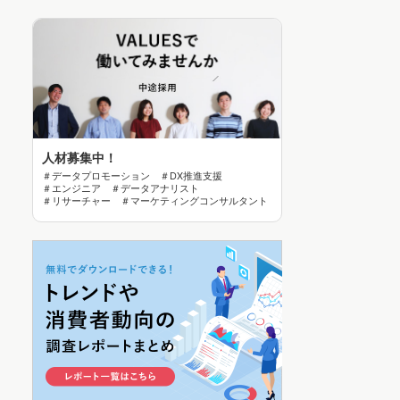
人材募集中！
＃データプロモーション ＃DX推進支援
＃エンジニア ＃データアナリスト
＃リサーチャー ＃マーケティングコンサルタント