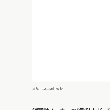
出典: https://prtimes.jp