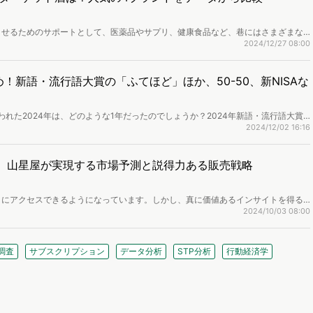
させるためのサポートとして、医薬品やサプリ、健康食品など、巷にはさまざまな
聞きするのが「リカバリーウェア」。着るだけで疲労感などが軽減されると謳う救
2024/12/27 08:00
で、どのような人たちの関心を掴んでいるのか、データを用いて検証します。
め！新語・流行語大賞の「ふてほど」ほか、50-50、新NISAな
われた2024年は、どのような1年だったのでしょうか？2024年新語・流行語大賞
間の週間検索キーワードランキングから2024年のトレンドを分析しました。
2024/12/02 16:16
ーズ。山星屋が実現する市場予測と説得力ある販売戦略
タにアクセスできるようになっています。しかし、真に価値あるインサイトを得る
ターも少なくないのではないでしょうか。創業115年を誇る菓子専門商社の株式会
2024/10/03 08:00
ockpit」を活用し、従来の販売データでは捉えきれなかった消費者の潜在ニーズを
向を予測し、商品開発や販売戦略の立案につなげています。今回は同社の鈴木美和
れる価値を伺いました。
調査
サブスクリプション
データ分析
STP分析
行動経済学