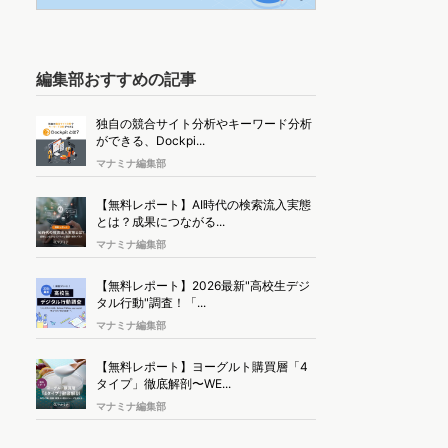
編集部おすすめの記事
独自の競合サイト分析やキーワード分析
ができる、Dockpi...
マナミナ編集部
【無料レポート】AI時代の検索流入実態
とは？成果につながる...
マナミナ編集部
【無料レポート】2026最新"高校生デジ
タル行動"調査！「...
マナミナ編集部
【無料レポート】ヨーグルト購買層「4
タイプ」徹底解剖〜WE...
マナミナ編集部