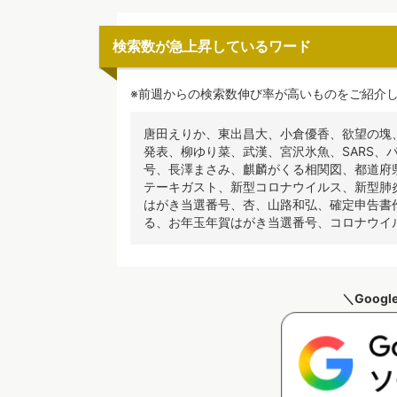
検索数が急上昇しているワード
※前週からの検索数伸び率が高いものをご紹介し
唐田えりか、東出昌大、小倉優香、欲望の塊、平
発表、柳ゆり菜、武漢、宮沢氷魚、SARS、
号、長澤まさみ、麒麟がくる相関図、都道府
テーキガスト、新型コロナウイルス、新型肺
はがき当選番号、杏、山路和弘、確定申告書
る、お年玉年賀はがき当選番号、コロナウイ
＼Goog