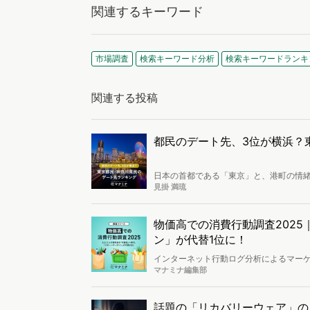
関連するキーワード
市場調査
検索キーワード分析
検索キーワードランキ
関連する投稿
都民のデート先、3位が横浜？
日本の首都である「東京」と、港町の情緒
で、選択肢が多いからこそ「結局みんな、
見掛 満琉
析し、東京都民と神奈川県民が選ぶデー
人々は、普段どのような場所でデートを
物価高での消費行動調査202
ン」が代替1位に！
インターネット行動ログ分析によるマー
社：東京都港区、代表取締役社長：辻本 秀
マナミナ編集部
2年間の物価高による消費行動変化に関す
における興味関心を分析しました。※本
話題の「リカバリーウェア」の