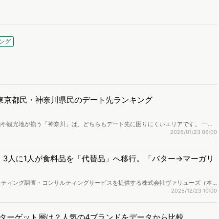
ング
東京都民・神奈川県民のデート先ランキング
や観光地が揃う「神奈川」は、どちらもデート先に困りにくいエリアです。 一方
どこに行くのか」が見えにくい面もあります。今回は、Web上の検索データを分
2026/01/23 06:00
トスポットの傾向を調査しました。日本有数の都市であるこの2つのエリアに住む
しているのでしょうか。
5｜3人に1人が食料品を「代替品」へ移行。「バター→マーガリ
ケティング調査・コンサルティングサービスを提供する株式会社ヴァリューズ（本
幸、以下「ヴァリューズ」）は、国内の18歳以上の男女33,276人を対象に、直近
2025/12/23 10:00
る消費者アンケート調査を実施しました。また、WEB行動ログを使用し、WEB上
レポートは記事末尾のフォームから無料でダウンロードできます。
ターゲット層は？人気の4ブランドをデータから比較