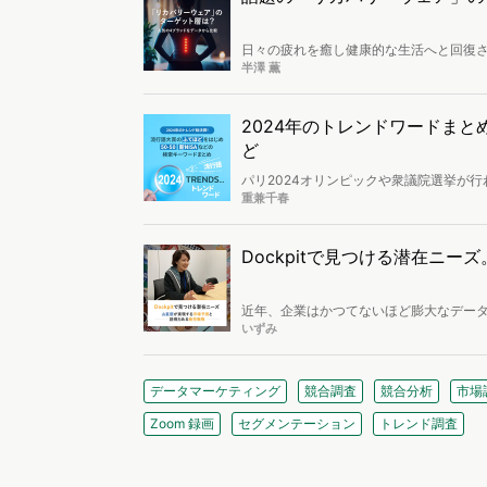
日々の疲れを癒し健康的な生活へと回復
情報が溢れています。中でも最近よく見
半澤 薫
世主的な商品ですが、一体どのような物
2024年のトレンドワードまと
ど
パリ2024オリンピックや衆議院選挙が行
の分析とヴァリューズで分析した今年1年
重兼千春
Dockpitで見つける潜在ニ
近年、企業はかつてないほど膨大なデー
ことに依然として課題を感じているマーケ
いずみ
社山星屋は、Web行動ログ分析ツール「D
可視化。さらに、1年後、3年後の市場動
氏に活用事例とDockpitだからこそ得ら
データマーケティング
競合調査
競合分析
市場
Zoom 録画
セグメンテーション
トレンド調査