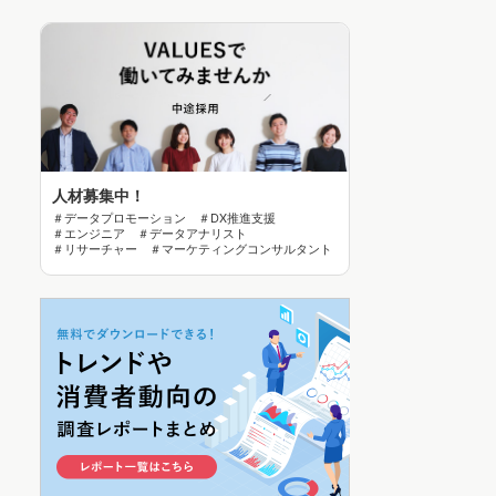
人材募集中！
＃データプロモーション ＃DX推進支援
＃エンジニア ＃データアナリスト
＃リサーチャー ＃マーケティングコンサルタント