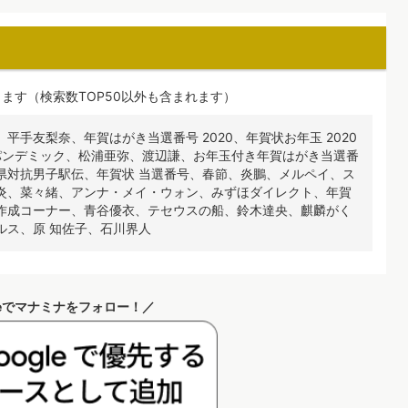
ます（検索数TOP50以外も含まれます）
手友梨奈、年賀はがき当選番号 2020、年賀状お年玉 2020
パンデミック、松浦亜弥、渡辺謙、お年玉付き年賀はがき当選番
県対抗男子駅伝、年賀状 当選番号、春節、炎鵬、メルペイ、ス
炎、菜々緒、アンナ・メイ・ウォン、みずほダイレクト、年賀
作成コーナー、青谷優衣、テセウスの船、鈴木達央、麒麟がく
ルス、原 知佐子、石川界人
leでマナミナをフォロー！／