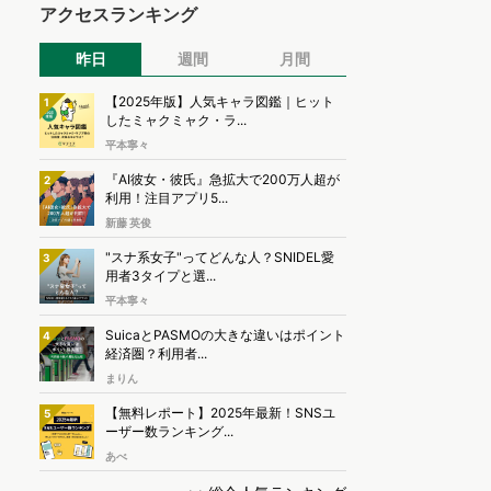
アクセスランキング
昨日
週間
月間
【2025年版】人気キャラ図鑑｜ヒット
1
したミャクミャク・ラ...
平本寧々
『AI彼女・彼氏』急拡大で200万人超が
2
利用！注目アプリ5...
新藤 英俊
"スナ系女子"ってどんな人？SNIDEL愛
3
用者3タイプと選...
平本寧々
SuicaとPASMOの大きな違いはポイント
4
経済圏？利用者...
まりん
【無料レポート】2025年最新！SNSユ
5
ーザー数ランキング...
あべ