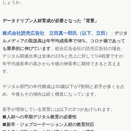
しょうか。
データドリブン人材育成が必要となった「背景」
株式会社読売広告社 立田真一郎氏（以下、立田）
：
デジタ
ルメディアの取扱高は年平均成長率で18%、コロナ禍であって
も業界的に伸びています
。総合広告会社の読売広告社の場合、
デジタル関連比率は全体の23%と売上に対して1/4程度ですが、
年平均成長率の高さから今後の伸長率に期待できると言えま
す。
デジタル部門の年代構成は30歳以下が7割弱と若手が多くを占
め、今後もその傾向は続く構造になっています。
若手が増加している背景には以下の3つがあげられます。
■人材への早期デジタル教育の必要性
■新卒・ジョブローテーション人材の教育対応