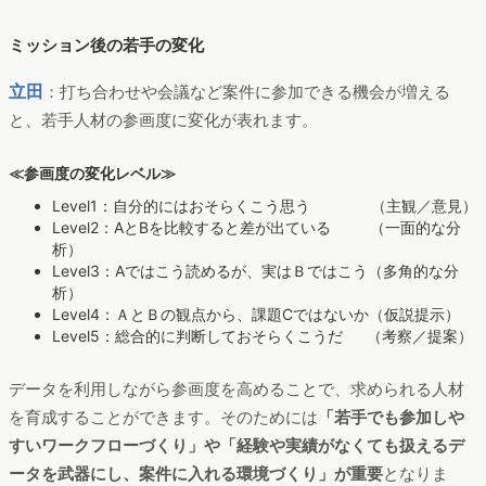
Level3：Aではこう読めるが、実はＢではこう（多角的な分
析）
Level4：ＡとＢの観点から、課題Cではないか（仮説提示）
Level5：総合的に判断しておそらくこうだ （考察／提案）
データを利用しながら参画度を高めることで、求められる人材
を育成することができます。そのためには
「若手でも参加しや
すいワークフローづくり」や「経験や実績がなくても扱えるデ
ータを武器にし、案件に入れる環境づくり」が重要
となりま
す。
若手の成長力を実感した「事例」と「育成ルール」
立田
：「マーケティング」の前に「クイック分析・クイック提
案」という新たな工程をワークフローに導入することで、スピ
ードが求められる案件の対応力が圧倒的に向上したという良い
結果も生まれました。