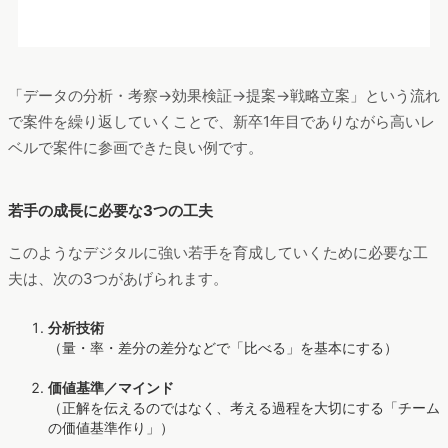
新しい資源であるデジタルやデータを活かしてデータドリブン
な人材・組織を構築していくには、「プロセス」や「価値基
準」の見直しまで視野を広げてアプローチすることが重要と語
る立田氏。
業界や組織そのものの根本的なワークフローを今一度見直し、
自走できる人材・組織が求められています。
当メディアを運営しているヴァリューズでは、若手でも課題や
競合分析ができるサービス「Dockpit」を展開しています。細や
かなデータを分析できるだけでなく、若手でも収集したデータ
を使って課題を挙げ、解決に向けた提案という新しい価値を与
える人材に育てていくことが可能なツールです。
ご興味のある方は、ぜひお声がけください。