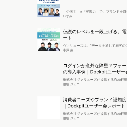
「企画力」×「実現力」で、ブランドを輝
提案におけるデータ活用に力を入れてい
いずみ
での取り組みも含めて、同社MI推進セク
仮説のレベルを一段上げる。電通の分
ート
ヴァリューズは、“データを通じて顧客の
マーケティングイベント「VALUES Marke
半澤 薫
Marketing」。これからの時代、生
ップデートが求められます。本講演では電通
題して、リアルな声をふまえたツール活
ログインが意外な障壁？フォーマット
の導入事例｜Dockpitユーザ
株式会社ヴァリューズが提供するWeb行動ロ
会」。4月は有料契約者の導入事例として株式会
越後 ジェニ
て、講演頂きました。最初の第一歩を踏
導入でお悩みの方へのヒントとなる情報
消費者ニーズやブランド認知度
｜Dockpitユーザー会レポート
株式会社ヴァリューズが提供するWeb行動ロ
会」。有料契約者の導入事例として日本
越後 ジェニ
ットについて紹介いただきました。 マナミ
ール活用術についてレポートします。