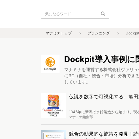
マナミナトップ
プランニング
Dockp
Dockpit導入事例
マナミナを運営する株式会社ヴァリュ
に3C（自社・競合・市場）分析できるツ
しています。
仮説を数字で可視化する。亀田製菓
1946年に新潟で水飴製造から始まり、
種」「ハッピーターン」など米菓業界にお
マナミナ編集部
動ログ分析ツール「Dockpit（ドック
社。Dockpit導入後にマーケティング
競合の効果的な施策を発見！読売