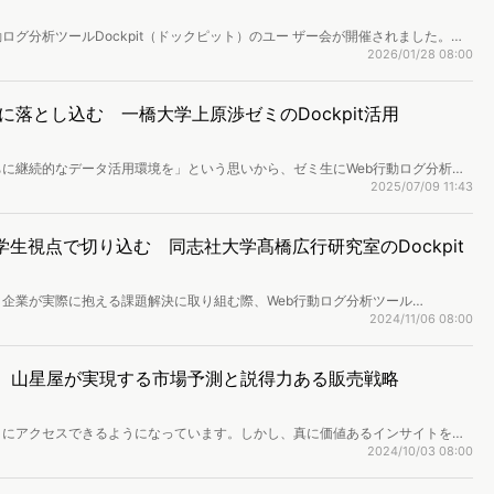
ログ分析ツールDockpit（ドックピット）のユー ザー会が開催されました。今
新聞東京本社の西嶌 徹氏が登壇。歴史ある新聞社において、いかにしてデータ
2026/01/28 08:00
、競合他社との比較分析から見えた課題をどのようにPV数改善へ繋げたのか。
、その取り組みをレポートします。
落とし込む 一橋大学上原渉ゼミのDockpit活用
に継続的なデータ活用環境を」という思いから、ゼミ生にWeb行動ログ分析ツ
導入しています。なぜ学生のうちからデータ活用のスキルを身につける必要がある
2025/07/09 11:43
今回は上原渉教授、そしてゼミ生の伊藤亜起さんと大日方佑衣さんに、取り組み
生視点で切り込む 同志社大学髙橋広行研究室のDockpit
企業が実際に抱える課題解決に取り組む際、Web行動ログ分析ツール
した企画提案を行っています。学生ならではの視点と客観的データの融合により独
2024/11/06 08:00
まざまな企業から注目を集めており、コラボの話が絶えないそうです。今回は同
ん、そして指導教授である髙橋広行先生に、取り組みの詳細を伺いました。
ーズ。山星屋が実現する市場予測と説得力ある販売戦略
タにアクセスできるようになっています。しかし、真に価値あるインサイトを得
ケターも少なくないのではないでしょうか。創業115年を誇る菓子専門商社の株
2024/10/03 08:00
「Dockpit」を活用し、従来の販売データでは捉えきれなかった消費者の潜在
の市場動向を予測し、商品開発や販売戦略の立案につなげています。今回は同社