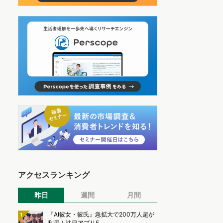
アクセスランキング
昨日
週間
月間
『AI彼女・彼氏』急拡大で200万人超が
1
利用！注目アプリ5...