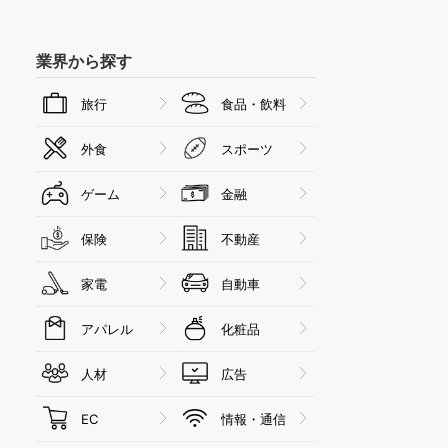
業界から探す
旅行
食品・飲料
外食
スポーツ
ゲーム
金融
保険
不動産
家電
自動車
アパレル
化粧品
人材
広告
EC
情報・通信