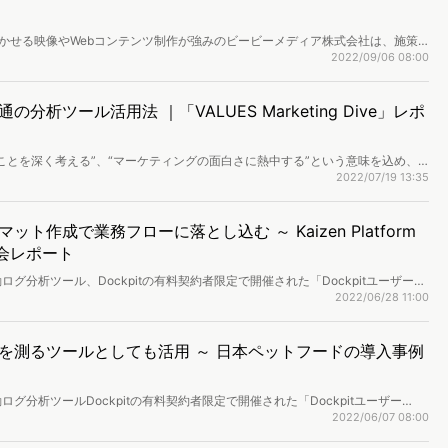
かせる映像やWebコンテンツ制作が強みのビービーメディア株式会社は、施策
ます。データを活用することで、他社との差別化にどうつなげているのか、社内
2022/09/06 08:00
ターの方々にお話を伺いました。
析ツール活用法 ｜「VALUES Marketing Dive」レポ
ことを深く考える”、“マーケティングの面白さに熱中する”という意味を込め、
ting Dive」を5/26に開催しました。本セミナーの全体テーマは「Update Your
2022/07/19 13:35
活者には新たな価値観や購買行動が生まれ、マーケティング戦略や施策はさらなるア
のプランナーをお迎えし、「仮説のレベルを一段上げる Dockpit活用法」と
用法をご紹介いただきました。
作成で業務フローに落とし込む ～ Kaizen Platform
ー会レポート
グ分析ツール、Dockpitの有料契約者限定で開催された「Dockpitユーザー
社Kaizen Platformを迎え、現場におけるDockpitの活用推進施策につい
2022/06/28 11:00
み出してもらうための方法から、継続して使ってもらうための方法まで、ツール
をレポートしていきます。
を測るツールとしても活用 ～ 日本ペットフードの導入事例
グ分析ツールDockpitの有料契約者限定で開催された「Dockpitユーザー
ペットフード株式会社を迎え、ツールの導入に至った背景や活用方法、活用メリ
2022/06/07 08:00
ナ編集部もDockpitユーザー会に参加。日本ペットフード株式会社の独自のツ