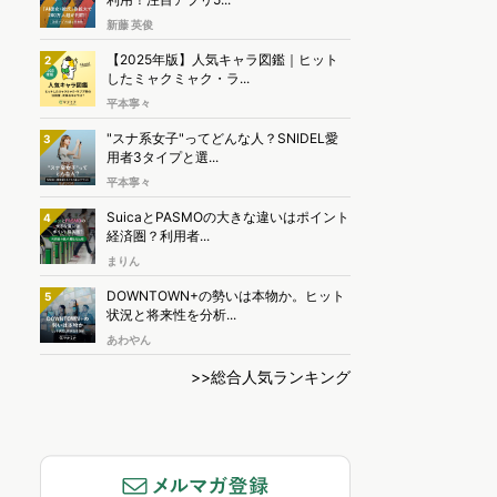
新藤 英俊
【2025年版】人気キャラ図鑑｜ヒット
2
したミャクミャク・ラ...
平本寧々
"スナ系女子"ってどんな人？SNIDEL愛
3
用者3タイプと選...
平本寧々
SuicaとPASMOの大きな違いはポイント
4
経済圏？利用者...
まりん
DOWNTOWN+の勢いは本物か。ヒット
5
状況と将来性を分析...
あわやん
>>総合人気ランキング