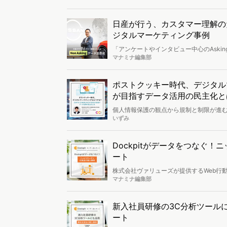
力』。大手日用品・化粧品メーカー「花
データアナリスト人財の育成や、デジタ
内のデータアナリスト育成研修など多様
日産が行う、カスタマー理解のための“ Non Asking ”データ
ジタルマーケティング事例
「アンケートやインタビュー中心のAskin
分析し、カスタマー理解を深めたい」。そう
マナミナ編集部
理解を深め、課題解決に至ったエピソー
ポストクッキー時代、デジタルマー
が目指すデータ活用の民主化と
個人情報保護の観点から規制と制限が進
において、データ統合支援・活用サービスを提
いずみ
マーケティングサービス『Data Dig
いけない市場環境やターゲット理解をするため
取り組んでいることを、Data Dig部の
Dockpitがデータをつなぐ！
ート
株式会社ヴァリューズが提供するWeb行動ロ
会」も第3回目を迎えました。今回は株式会
マナミナ編集部
あった課題、そして現在の活用事例と今後に
ました。
新入社員研修の3C分析ツールに
ート