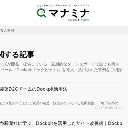
it導入事例
に関する記事
ーズが開発・提供している、直感的なダッシュボードで誰でも簡単
ール『Dockpit(ドックピット)』を導入・活用された事例をご紹介
D2CチームのDockpit活用法
現在は米菓を中心とした食品の製造・販売を行っている亀田製菓。「亀田の柿の
いて国内トップシェアを持つ国内最大の米菓メーカーです。2021年からWeb行
2026/06/04 08:00
ピット）」も活用し、EC販売や競合分析、ブランド価値の向上などに力を入れる同
はどう変化したのか、マーケティング戦略部の米川大佑氏に伺いました。
新聞社に学ぶ、Dockpitを活用したサイト改善術｜Dockp