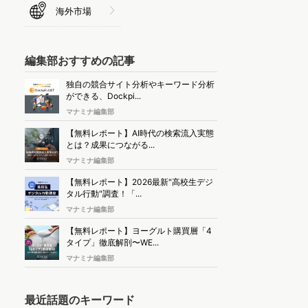
海外市場
編集部おすすめの記事
独自の競合サイト分析やキーワード分析
ができる、Dockpi...
マナミナ編集部
【無料レポート】AI時代の検索流入実態
とは？成果につながる...
マナミナ編集部
【無料レポート】2026最新"高校生デジ
タル行動"調査！「...
マナミナ編集部
【無料レポート】ヨーグルト購買層「4
タイプ」徹底解剖〜WE...
マナミナ編集部
最近話題のキーワード