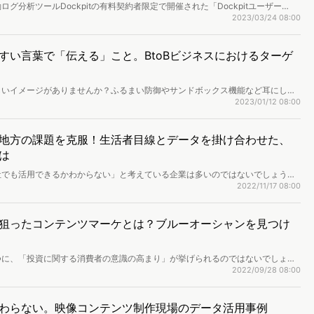
グ分析ツールDockpitの有料契約者限定で開催された「Dockpitユーザー
事例として株式会社朝日広告社を迎え、現場におけるDockpitの活用方法につい
2023/03/24 08:00
に至った背景や業務別の活用方法・メリットなどをレポートします。
すい言葉で「伝える」こと。BtoBビジネスにおけるターゲ
しいイメージがありませんか？ふるまい防御やサンドボックス機能など耳にした
に翻訳をかけただけでは難解な領域において、「伝える」ことを追求しているの
2023/01/12 08:00
S株式会社のシマンテック事業のチームです。伝わる商品訴求のためには、ターゲ
今回は、同社がどのようにWeb行動ログ分析ツール「Dockpit」を活用し、
ICT事業本部でプロダクトマーケティングを担当している須賀田淳氏に伺いま
地方の課題を克服！生活者目線とデータを掛け合わせた、
は
社でも活用できるかわからない」と考えている企業は多いのではないでしょう
と思っている企業もあるかもしれません。今回紹介するアド・セイル株式会社
2022/11/17 08:00
グ企業。地域密着という強みを活かした取り組みのほか、地方企業がデータマー
いて、同社の関氏に伺いました。
狙ったコンテンツマーケとは？ブルーオーシャンを見つけ
つに、「投資に関する消費者の意識の高まり」が挙げられるのではないでしょう
企業が増えて競争が激化するなか、データを活用して効率よく成果につなげてい
2022/09/28 08:00
トラル短資ＦＸ株式会社です。セントラル短資ＦＸがヴァリューズと進めた施策
ァリューズの横井、安部が聞きました。
わらない。映像コンテンツ制作現場のデータ活用事例