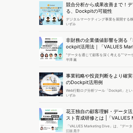
の鈴木美和氏に活用事例とDockpitだ
競合分析から成果改善まで！デ
る、Dockpitの可能性
デジタルマーケティング事業を展開する株式
から納品まで幅広く活用されています。どの
いずみ
功に導いているのか、株式会社センタード
た。
非財務の企業価値影響を測る「
ockpit活用法｜「VALUES Mar
“データを通じて顧客を深く考える”“マ
ティングイベント「VALUES Marketi
半澤 薫
力』。顧客理解の追求は、マーケティン
ンでは「サステナビリティ経営においてDo
を交え、電通・GLIN Impact Cap
事業戦略や投資判断をより確実
「非財務価値サーベイ」も紹介されまし
のDockpit活用例
Web行動ログ分析ツール「Dockpit
象を抱いている人も多いのではないでし
いずみ
提供するスカイライト コンサルティング株
清水氏にインタビューしました。
花王独自の顧客理解・データ活
スト育成研修とは |「VALUES Ma
「VALUES Marketing Dive」
う意味を込めた、新しいマーケティング
江頭 晃子