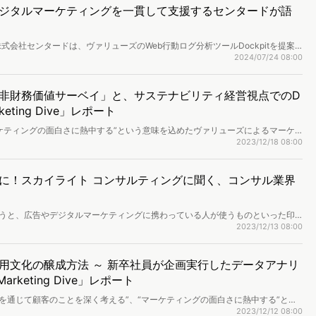
からこそ得られる価値を伺いました。
ジタルマーケティングを一貫して支援するセンタードが語
会社センタードは、ヴァリューズのWeb行動ログ分析ツールDockpitを提案
ようにDockpitを活用し、クライアントのデジタルマーケティング戦略を成
2024/07/24 08:00
 WEBマーケティング本部の柳澤氏と林氏に詳細な取り組みについて伺いまし
非財務価値サーベイ」と、サステナビリティ経営視点でのD
keting Dive」レポート
ーケティングの面白さに熱中する”という意味を込めたヴァリューズによるマーケ
ng Dive」。10/25に開催された今回の全体テーマは『未来を創り出す顧客理解の
2023/12/18 08:00
グ活動だけではなく、人材成長・組織活性化にも繋がると考えます。本セッショ
ckpitをどのように活用できるのか」というテーマのもと、具体的な分析結果
ital・ヴァリューズの3社で議論。また国内電通グループのオリジナルソリューション
に！スカイライト コンサルティングに聞く、コンサル業界
た。
」というと、広告やデジタルマーケティングに携わっている人が使うものといった印
ょうか。今回お取り組みを紹介するのは、ビジネスコンサルティングサービスを
2023/12/13 08:00
式会社。どのようにDockpitを活用されているのか、同社 シニアマネジャーの
用文化の醸成方法 ～ 新卒社員が企画実行したデータアナリ
rketing Dive」レポート
は、“データを通じて顧客のことを深く考える”、“マーケティングの面白さに熱中する”とい
イベントです。第3回目となる今回の全体テーマは『未来を創り出す顧客理解の
2023/12/12 08:00