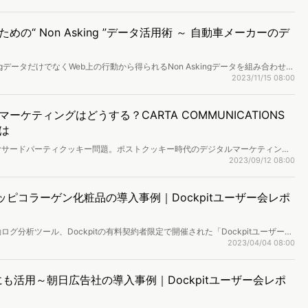
王」では、マーケティングにおける顧客理解の質と組織的能力を高めるために、
ル化時代におけるデータ活用文化の醸成を進めています。本セッションでは、社
な取り組みをご紹介いただきました。
活用術 ～ 自動車メーカーのデ
gデータだけでなくWeb上の行動から得られるNon Askingデータを組み合わせて
語る笹岡さんはDockpit（ドックピット）を愛用する一人。ユーザー行動の
2023/11/15 08:00
ドを聞きました。
ケティングはどうする？CARTA COMMUNICATIONS
は
むサードパーティクッキー問題。ポストクッキー時代のデジタルマーケティング
供するのが株式会社CARTA COMMUNICATIONSが提供する独自のデータ
2023/09/12 08:00
』です。企業のデジタルコミュニケーション戦略を提案する上で視点を持たなければ
に、消費者データ分析ツール「Dockpit」と「story bank」を用いて同社が
三代氏に伺いました。
ニッピコラーゲン化粧品の導入事例｜Dockpitユーザー会レポ
グ分析ツール、Dockpitの有料契約者限定で開催された「Dockpitユーザー
社ニッピコラーゲン化粧品を迎え、Dockpit導入のきっかけから、その背後に
2023/04/04 08:00
向けて計画しているDockpitの更なる有効活用の展望などをお話しいただき
も活用～朝日広告社の導入事例｜Dockpitユーザー会レポ