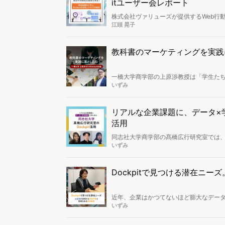
itユーザー会レポート
株式会社ヴァリューズが提供するWeb行動
回はゲストスピーカーとして株式会社読売
江頭 晃子
ドリブンな文化を浸透させたのか。そして
導入前の課題から具体的な改善施策まで
教科書のマーケティングを実践に
一橋大学商学部の上原渉教授は「学生たち
ール「Dockpit（ドックピット）」を
いずみ
のか、どのような活用をしているのか。
の詳細をうかがいました。
リアルな企業課題に、データ×学
活用
同志社大学商学部の髙橋広行研究室では、
「Dockpit（ドックピット）」を活用
いずみ
自の価値を生み出しつづける活動は、さ
研究室3回生の佐藤千尋さんと堀彩夏さ
Dockpitで見つける潜在ニ
近年、企業はかつてないほど膨大なデー
ることに依然として課題を感じているマー
いずみ
式会社山星屋は、Web行動ログ分析ツール
ニーズを可視化。さらに、1年後、3年後