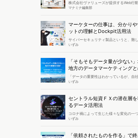
株式会社ヴァリューズが提供するWeb行動ロ
会」。2023年1月には有料契約者の導入
マナミナ編集部
てお話しいただきました。ツールの導入
マーケターの仕事は、分かりや
ットの理解とDockpit活用法
サイバーセキュリティ製品というと、難
ことがない機能があり、海外の製品情報
いずみ
がソフトバンクグループ企業のSB C&
ットの理解やペルソナの設定が必要不可欠。
マーケティング施策につなげているのか、
「そもそもデータ量が少ない」
した。
地方のデータマーケティングと
「データの重要性はわかっているが、自
か。地方にあり、都会とは状況が異なる
いずみ
は、香川県にあるデジタルマーケティン
ケティングを行う際の課題や可能性につ
セントラル短資ＦＸの潜在層を
るデータ活用法
コロナ禍によって生じた様々な変化の一
か。そのニーズを捉えようと、参入する
いずみ
るのが、業界内でも老舗といわれるセン
について、開発部 課長の宮城純一氏にヴ
「依頼されたものを作る」で終